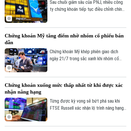
Sau chuỗi giảm sâu của PNJ, nhiều công
ty chứng khoán tiếp tục điều chỉnh chính
sách cho vay ký quỹ với cổ phiếu này. Các
thay đổi diễn ra trong bối cảnh mã bán lẻ
Bản quyền thuộc về Cơ quan Báo và Phát thanh Truyền hình Hà Nội Giấy
trang sức nối dài nhịp lao dốc từ đầu
phép số: Số 63/GP-TTDT, cấp ngày 10/05/2023
Chứng khoán Mỹ tăng điểm nhờ nhóm cổ phiếu bán
tháng 7.
TRANG THÔNG TIN ĐIỆN TỬ
dẫn
CỦA CƠ QUAN BÁO VÀ PHÁT THANH TRUYỀN HÌNH HÀ NỘI
Chứng khoán Mỹ khép phiên giao dịch
ngày 21/7 trong sắc xanh khi nhóm cổ
Số 3-5 Huỳnh Thúc Kháng-Phường Láng-Hà Nội
phiếu bán dẫn phục hồi mạnh, giúp thị
Giám đốc: VŨ MINH TUẤN
trường tạm gác những lo ngại về căng
thẳng tại Trung Đông và tranh chấp thuế
Phó Giám đốc: Nguyễn Kim Khiêm, Nguyễn Minh Đức, Nguyễn Thành Lợi
Chứng khoán xuống mức thấp nhất từ khi được xác
quan.
nhận nâng hạng
Từng được kỳ vọng sẽ bứt phá sau khi
FTSE Russell xác nhận lộ trình nâng hạng
lên nhóm thị trường mới nổi thứ cấp, song
thị trường chứng khoán Việt Nam lại diễn
biến không như mong đợi. Sau nhiều phiên