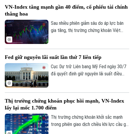
Nguyễn Chí Thanh, Hà Nội. Công trình
VN-Index tăng mạnh gần 40 điểm, cổ phiếu tài chính
được đầu tư theo định hướng kết hợp
thăng hoa
giữa không gian giao dịch hiện đại, ứng
dụng công nghệ và môi trường làm việc
Sau nhiều phiên giảm sâu do áp lực bán
mở, nhằm đáp ứng yêu cầu phát triển
gia tăng, thị trường chứng khoán Việt
trong giai đoạn mới.
Nam đã ghi nhận phiên phục hồi tích cực.
Lực cầu bắt đáy lan tỏa mạnh cùng sự trở
lại của dòng vốn ngoại, giúp các chỉ số
Fed giữ nguyên lãi suất lần thứ 7 liên tiếp
đồng loạt tăng điểm và cải thiện đáng kể
tâm lý nhà đầu tư.
Cục Dự trữ Liên bang Mỹ Fed ngày 30/7
đã quyết định giữ nguyên lãi suất điều
hành trong khoảng 3,5-3,75%. Quyết định
này đánh dấu tháng thứ 7 liên tiếp ngân
hàng trung ương Mỹ không điều chỉnh
Thị trường chứng khoán phục hồi mạnh, VN-Index
chính sách tiền tệ, giữa bối cảnh nội bộ
lấy lại mốc 1.700 điểm
có sự chia rẽ sâu sắc về cách ứng phó
với lạm phát.
Thị trường chứng khoán khởi sắc mạnh
trong phiên giao dịch chiều khi lực cầu gia
tăng rõ rệt, giúp VN-Index bật tăng hơn