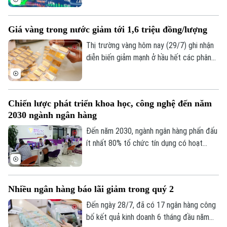
24 điểm và chính thức giành lại mốc tâm
lý 1.700 điểm sau 6 phiên đánh mất.
Giá vàng trong nước giảm tới 1,6 triệu đồng/lượng
Thị trường vàng hôm nay (29/7) ghi nhận
diễn biến giảm mạnh ở hầu hết các phân
khúc, từ vàng miếng SJC đến vàng nhẫn.
Trong khi đó, giá vàng thế giới nhích tăng
nhẹ nhưng vẫn thấp hơn đáng kể so với
Chiến lược phát triển khoa học, công nghệ đến năm
giá vàng trong nước. Cụ thể, giá vàng
2030 ngành ngân hàng
miếng SJC tại nhiều doanh nghiệp đồng
loạt giảm khoảng 1 triệu đồng/ lượng.
Đến năm 2030, ngành ngân hàng phấn đấu
ít nhất 80% tổ chức tín dụng có hoạt
động đổi mới sáng tạo, đồng thời đẩy
mạnh ứng dụng công nghệ mới, phát triển
ngân hàng số và Fintech, góp phần nâng
Nhiều ngân hàng báo lãi giảm trong quý 2
cao năng lực cạnh tranh của toàn ngành.
Đến ngày 28/7, đã có 17 ngân hàng công
bố kết quả kinh doanh 6 tháng đầu năm