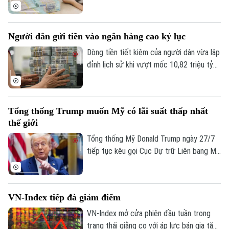
2026. Phần lớn duy trì đà tăng trưởng
tích cực nhưng vẫn có một số ngân hàng
chứng kiến lợi nhuận sụt giảm do áp lực
Người dân gửi tiền vào ngân hàng cao kỷ lục
chi phí dự phòng rủi ro tín dụng.
Dòng tiền tiết kiệm của người dân vừa lập
đỉnh lịch sử khi vượt mốc 10,82 triệu tỷ
đồng vào cuối tháng 5. Theo số liệu mới
nhất từ Ngân hàng Nhà nước, tiền gửi cá
nhân tại các tổ chức tín dụng vẫn duy trì
Tổng thống Trump muốn Mỹ có lãi suất thấp nhất
đà tăng trưởng liên tục.
thế giới
Tổng thống Mỹ Donald Trump ngày 27/7
tiếp tục kêu gọi Cục Dự trữ Liên bang Mỹ
(Fed) hạ lãi suất. Ông cho rằng Mỹ cần
duy trì mức lãi suất thấp nhất thế giới
nhằm hỗ trợ nền kinh tế.
VN-Index tiếp đà giảm điểm
VN-Index mở cửa phiên đầu tuần trong
trạng thái giằng co với áp lực bán gia tăng
Liên hệ đường dây nóng (bấm để gọi)