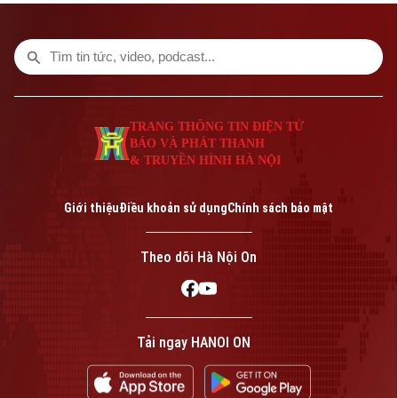
cuối năm, nhiều chuyên gia khuyến nghị,
thay vì chỉ kỳ vọng giảm lãi suất, cần có
thêm các giải pháp hỗ trợ để doanh
nghiệp tiếp cận vốn.
TRANG THÔNG TIN ĐIỆN TỬ
BÁO VÀ PHÁT THANH
& TRUYỀN HÌNH HÀ NỘI
Giới thiệu
Điều khoản sử dụng
Chính sách bảo mật
Theo dõi Hà Nội On
Tải ngay HANOI ON