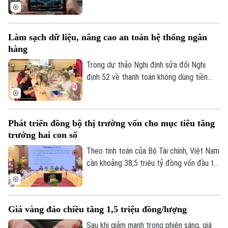
mạnh khi VN-Index giảm hơn 100 điểm. Áp
lực bán lan rộng ở nhiều nhóm cổ phiếu,
trong bối cảnh khối ngoại tiếp tục bán
Làm sạch dữ liệu, nâng cao an toàn hệ thống ngân
ròng và tâm lý nhà đầu tư thận trọng.
hàng
Trong dự thảo Nghị định sửa đổi Nghị
định 52 về thanh toán không dùng tiền
mặt, một nội dung đáng chú ý là đề xuất
đóng các tài khoản thanh toán không phát
sinh giao dịch trong thời gian từ 3 năm trở
Phát triển đồng bộ thị trường vốn cho mục tiêu tăng
lên nhằm nâng cao an toàn hệ thống và
trưởng hai con số
làm sạch dữ liệu.
Theo tính toán của Bộ Tài chính, Việt Nam
cần khoảng 38,5 triệu tỷ đồng vốn đầu tư
toàn xã hội giai đoạn 2026-2030 để đạt
mục tiêu tăng trưởng hai con số. Trong
bối cảnh nền kinh tế vẫn phụ thuộc lớn
Giá vàng đảo chiều tăng 1,5 triệu đồng/lượng
vào tín dụng ngân hàng, bài toán đặt ra
không chỉ là huy động thêm nguồn lực mà
Sau khi giảm mạnh trong phiên sáng, giá