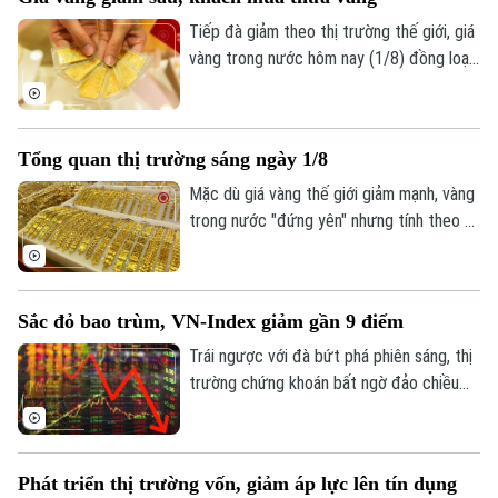
tương đương 6,68%, đánh dấu tháng giảm
điểm thứ hai liên tiếp.
Tiếp đà giảm theo thị trường thế giới, giá
vàng trong nước hôm nay (1/8) đồng loạt
đi xuống. Tuy nhiên, trái với những đợt
giảm giá trước, lượng khách đến mua
vàng khá thưa vắng.
Tổng quan thị trường sáng ngày 1/8
Mặc dù giá vàng thế giới giảm mạnh, vàng
trong nước "đứng yên" nhưng tính theo tỷ
giá quy đổi hiện nay, giá vàng trong nước
sáng 1/8 vẫn cao hơn thế giới khoảng 13
triệu đồng/lượng (chưa bao gồm thuế,
Sắc đỏ bao trùm, VN-Index giảm gần 9 điểm
phí).
Trái ngược với đà bứt phá phiên sáng, thị
trường chứng khoán bất ngờ đảo chiều
giằng co trong phiên chiều. Áp lực bán
tháo gia tăng mạnh về cuối phiên đã kéo
hàng loạt nhóm ngành chìm trong sắc đỏ,
Phát triển thị trường vốn, giảm áp lực lên tín dụng
ghi nhận tới 429 mã giảm điểm trên toàn