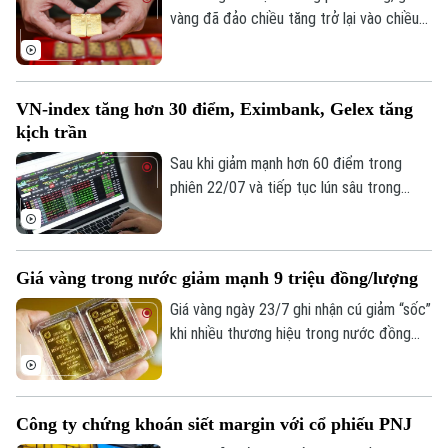
còn phải mở rộng và nâng cao hiệu quả
vàng đã đảo chiều tăng trở lại vào chiều
các kênh dẫn vốn khác.
24/7. Vàng miếng SJC tăng tới 1,5 triệu
đồng mỗi lượng, vượt mốc 140 triệu
đồng/lượng.
VN-index tăng hơn 30 điểm, Eximbank, Gelex tăng
kịch trần
Sau khi giảm mạnh hơn 60 điểm trong
phiên 22/07 và tiếp tục lún sâu trong
phiên sáng 23/7, không nhiều nhà đầu tư
trên thị trường tin tưởng vào một kịch
bản khả quan trong phiên hôm nay. Thế
Giá vàng trong nước giảm mạnh 9 triệu đồng/lượng
nhưng, kịch bản bất ngờ đã xảy ra, VN-
index hồi phục mạnh mẽ trong phiên
Giá vàng ngày 23/7 ghi nhận cú giảm “sốc”
chiều, tiệm cận mốc điểm 1.700.
khi nhiều thương hiệu trong nước đồng
loạt hạ giá tới 9 triệu đồng/lượng, kéo
vàng miếng SJC và vàng nhẫn cùng rơi
khỏi vùng giá cao.
Công ty chứng khoán siết margin với cổ phiếu PNJ