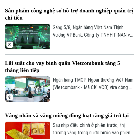
dòng tiền thận trọng khiến chỉ số không
Sản phẩm công nghệ số hỗ trợ doanh nghiệp quản trị
thể phục hồi. Kết phiên, VN-Index giảm
chi tiêu
11,68 điểm, xuống mức 1.764,78 điểm;
HNX-Index cũng giảm 0,95 điểm xuống
Sáng 5/8, Ngân hàng Việt Nam Thịnh
mức 292,64 điểm.
Vượng VPBank, Công ty TNHH FINAN và
Mastercard đã phối hợp ra mắt dòng thẻ
ghi nợ phi vật lý doanh nghiệp VPBiz
FinanONE Mastercard nhằm hỗ trợ doanh
Lãi suất cho vay bình quân Vietcombank tăng 5
nghiệp trong quản trị chi tiêu hiện đại, linh
tháng liên tiếp
hoạt và hiệu quả.
Ngân hàng TMCP Ngoại thương Việt Nam
(Vietcombank - Mã CK: VCB) vừa công bố
lãi suất cho vay bình quân kỳ tháng
6/2026 ở mức 7,5%/năm, tăng 0,3 điểm
phần trăm so với tháng trước và là tháng
Vàng nhẫn và vàng miếng đồng loạt tăng giá trở lại
tăng thứ năm liên tiếp.
Sau nhịp điều chỉnh ở phiên trước, thị
trường vàng trong nước bước vào phiên