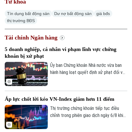
Từ khoá
Tín dụng bất động sản
Dư nợ bất động sản
giá bđs
thị trường BĐS
Xu hướng
Tài chính Ngân hàng
5 doanh nghiệp, cá nhân vi phạm lĩnh vực chứng
khoán bị xử phạt
Ủy ban Chứng khoán Nhà nước vừa ban
hành hàng loạt quyết định xử phạt đối với
các tổ chức, cá nhân vi phạm quy định
trong lĩnh vực chứng khoán. Chỉ trong thời
gian từ ngày 31/7 đến 4/8, tổng số tiền
Áp lực chốt lời kéo VN-Index giảm hơn 11 điểm
xử phạt lên tới hơn 572 triệu đồng.
Thị trường chứng khoán tiếp tục điều
chỉnh trong phiên giao dịch ngày 6/8 khi
áp lực chốt lời gia tăng ở nhóm cổ phiếu
vốn hóa lớn. Dù lực bán không quá mạnh,