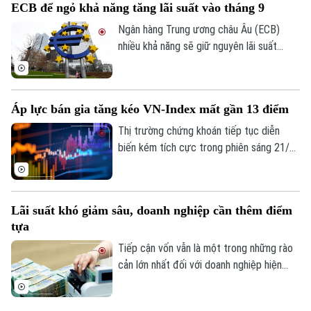
ECB để ngỏ khả năng tăng lãi suất vào tháng 9
điều chỉnh liên tiếp, VN-Index hiện đã lùi
xuống mức thấp nhất kể từ thời điểm
Ngân hàng Trung ương châu Âu (ECB)
thông tin nâng hạng được xác nhận.
nhiều khả năng sẽ giữ nguyên lãi suất
trong tuần này, song vẫn để ngỏ phương
án tăng lãi suất vào tháng 9 tới.
Áp lực bán gia tăng kéo VN-Index mất gần 13 điểm
Thị trường chứng khoán tiếp tục diễn
biến kém tích cực trong phiên sáng 21/7
khi lực cầu suy yếu, khiến nhịp phục hồi
đầu phiên nhanh chóng bị đảo ngược. VN-
Index lùi gần 13 điểm dưới áp lực bán lan
Lãi suất khó giảm sâu, doanh nghiệp cần thêm điểm
rộng.
tựa
Tiếp cận vốn vẫn là một trong những rào
cản lớn nhất đối với doanh nghiệp hiện
nay. Trong bối cảnh mặt bằng lãi suất
được dự báo sẽ khó giảm sâu từ nay đến