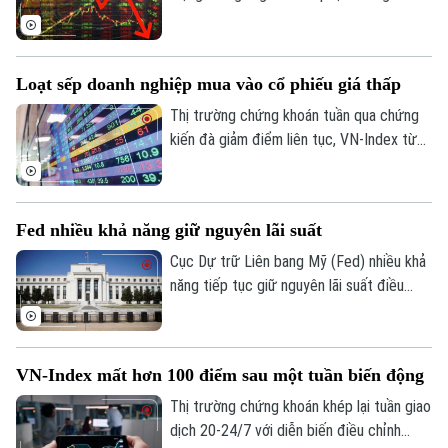
mạnh về cuối phiên khiến VN-Index lao
Tòa soạn
Tòa soạn
dốc.
0865.116.699 (hotline)
0865.116.699
Loạt sếp doanh nghiệp mua vào cổ phiếu giá thấp
Thị trường chứng khoán tuần qua chứng
kiến đà giảm điểm liên tục, VN-Index từ
hơn 1.900 điểm chỉ còn 1.686 điểm. Theo
thống kê, thị trường đang ở vùng định giá
thấp nhất 10 năm, với P/E giảm khoảng 10
Fed nhiều khả năng giữ nguyên lãi suất
lần (tính trong 12 tháng gần nhất). Trong
bối cảnh đó, xuất hiện làn sóng “bắt đáy”
Cục Dự trữ Liên bang Mỹ (Fed) nhiều khả
của nhiều lãnh đạo doanh nghiệp.
năng tiếp tục giữ nguyên lãi suất điều
hành tại cuộc họp chính sách tháng
7/2026, và có thể kéo dài lập trường này
trong suốt phần còn lại của năm. Đây là
VN-Index mất hơn 100 điểm sau một tuần biến động
nhận định từ phân tích mới nhất của Ngân
hàng Natixis.
Thị trường chứng khoán khép lại tuần giao
dịch 20-24/7 với diễn biến điều chỉnh