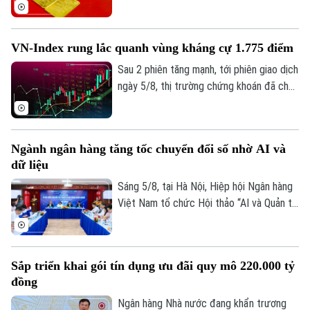
giao dịch mới với xu hướng hồi phục ở cả
2 chiều mua vào và bán ra. Điểm đáng chú
ý là hiện vàng nhẫn lại được niêm yết cao
VN-Index rung lắc quanh vùng kháng cự 1.775 điểm
hơn cả giá vàng miếng SJC 1,4 triệu
đồng/lượng.
Sau 2 phiên tăng mạnh, tới phiên giao dịch
ngày 5/8, thị trường chứng khoán đã cho
thấy những diễn biến trái chiều. Trong khi
VN-Index đã chững lại nhịp tăng thì HNX-
index vẫn khá tích cực. Kết thúc phiên
Ngành ngân hàng tăng tốc chuyển đổi số nhờ AI và
giao dịch, VN-index giảm 0,77 điểm
dữ liệu
(0,04%) xuống còn 1776,46 điểm. HNX-
index tăng 7,18 điểm (2,51%) lên 293,59
Sáng 5/8, tại Hà Nội, Hiệp hội Ngân hàng
điểm.
Việt Nam tổ chức Hội thảo “AI và Quản trị
dữ liệu trong hoạt động ngân hàng” với sự
tham gia của đại diện Ngân hàng Nhà
nước, các bộ, ngành, ngân hàng thương
Sắp triển khai gói tín dụng ưu đãi quy mô 220.000 tỷ
mại, doanh nghiệp công nghệ và chuyên
đồng
gia trong lĩnh vực AI.
Ngân hàng Nhà nước đang khẩn trương