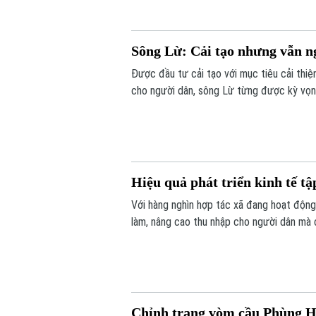
Sông Lừ: Cải tạo nhưng vẫn n
Được đầu tư cải tạo với mục tiêu cải thi
cho người dân, sông Lừ từng được kỳ vọng
tế hiện nay, nhiều đoạn sông vẫn bị rác t
Hiệu quả phát triển kinh tế tậ
Với hàng nghìn hợp tác xã đang hoạt động 
làm, nâng cao thu nhập cho người dân mà 
điểm nghẽn đây sẽ là một trong những độ
của Thủ đô.
Chỉnh trang vòm cầu Phùng H