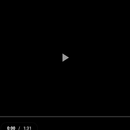
Play
Video
0:00
/
1:31