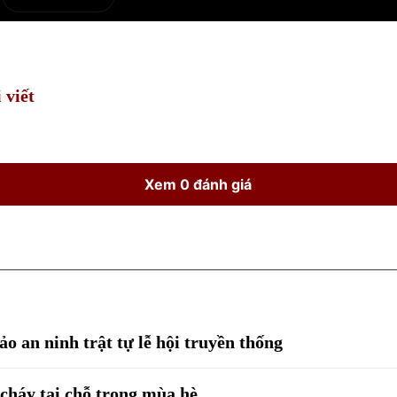
e
Current
Duration
Time
 viết
Xem 0 đánh giá
 an ninh trật tự lễ hội truyền thống
cháy tại chỗ trong mùa hè