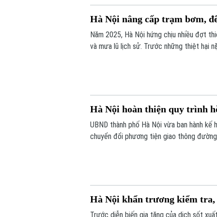
Hà Nội nâng cấp trạm bơm, đ
Năm 2025, Hà Nội hứng chịu nhiều đợt thiê
và mưa lũ lịch sử. Trước những thiệt hại 
việc đầu tư nâng cấp hệ thống đê điều và
lũ 2026.
Hà Nội hoàn thiện quy trình h
UBND thành phố Hà Nội vừa ban hành kế h
chuyển đổi phương tiện giao thông đường 
khuyến khích người dân sử dụng giao thô
Hà Nội khẩn trương kiểm tra, 
Trước diễn biến gia tăng của dịch sốt xuấ