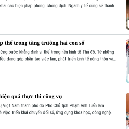
khai các biện pháp phòng, chống dịch. Ngành y tế cũng sẽ thành
 phòng chống dịch tại 91 xã phường.
p thể trong tăng trưởng hai con số
từng bước khẳng định vị thế trong nền kinh tế Thủ đô. Từ những
ều đang góp phần tạo việc làm, phát triển kinh tế nông thôn và
đạt mục tiêu tăng trưởng GRDP ở mức hai con số, kinh tế tập thể
iều tiềm năng cần được đánh thức.
iệu quả thực thi công vụ
Q Việt Nam thành phố do Phó Chủ tịch Phạm Anh Tuấn làm
ề việc triển khai chuyển đổi số, ứng dụng khoa học, công nghệ
cấp dịch vụ công khi thực hiện sắp xếp đơn vị hành chính và tổ
cấp trên địa bàn xã năm 2026.