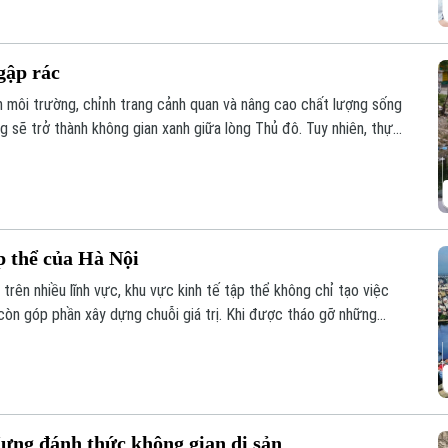
gập rác
ện môi trường, chỉnh trang cảnh quan và nâng cao chất lượng sống
 sẽ trở thành không gian xanh giữa lòng Thủ đô. Tuy nhiên, thực
hải phủ kín mặt nước, gây ô nhiễm và ảnh hưởng đến dòng chảy.
p thể của Hà Nội
trên nhiều lĩnh vực, khu vực kinh tế tập thể không chỉ tạo việc
còn góp phần xây dựng chuỗi giá trị. Khi được tháo gỡ những
ng lực quan trọng đóng góp vào tăng trưởng nhanh và bền vững
ưng đánh thức không gian di sản