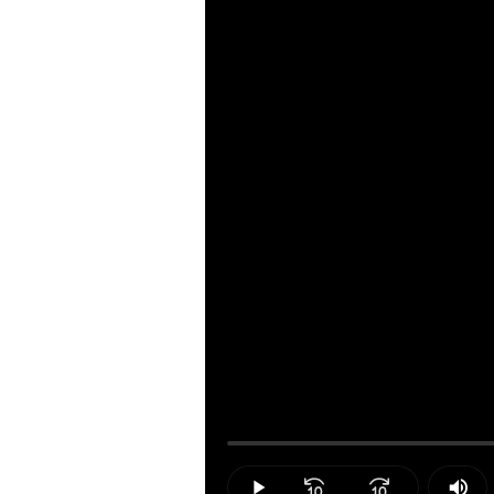
Loaded
:
0.00%