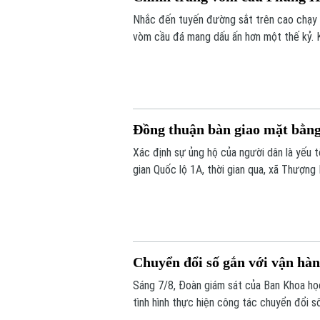
Nhắc đến tuyến đường sắt trên cao chạy 
vòm cầu đá mang dấu ấn hơn một thế kỷ. K
đô thị của Thủ đô. Trong thời gian tới, k
huy giá trị di sản, mở ra một không gian vă
Đồng thuận bàn giao mặt bằn
Xác định sự ủng hộ của người dân là yếu
gian Quốc lộ 1A, thời gian qua, xã Thượng
dân và doanh nghiệp đã sớm đồng thuận, b
Chuyển đổi số gắn với vận hà
Sáng 7/8, Đoàn giám sát của Ban Khoa h
tình hình thực hiện công tác chuyển đổi s