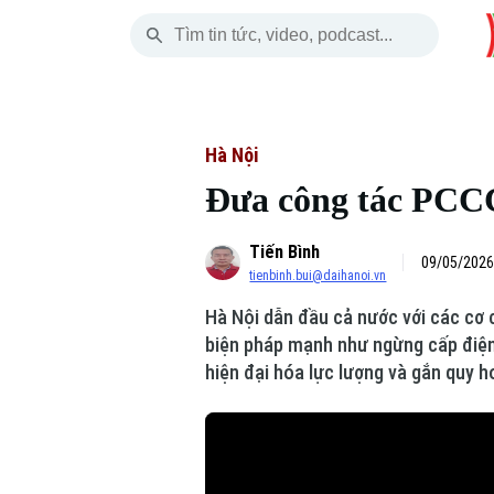
Thứ Bảy
THỜI SỰ
HÀ NỘI
THẾ GIỚI
08 Tháng 08, 2026
Hà Nội
Nhịp sống Hà Nộ
Tin tức
Hà Nội
Đưa công tác PCC
Chính trị
Người Hà Nội
Quân s
Tiến Bình
Xã hội
Khoảnh khắc Hà 
Hồ sơ
09/05/2026
tienbinh.bui@daihanoi.vn
An ninh trật tự
Ẩm thực
Người V
Hà Nội dẫn đầu cả nước với các cơ 
biện pháp mạnh như ngừng cấp điện,
Công nghệ
hiện đại hóa lực lượng và gắn quy 
Skip Ad