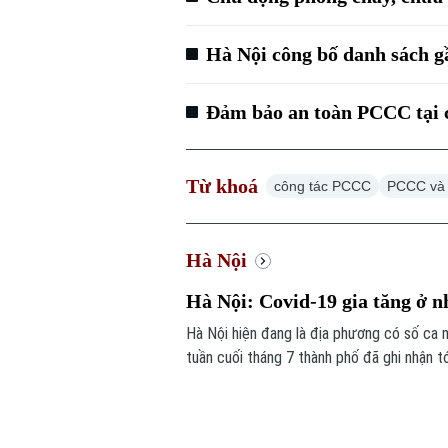
Hà Nội công bố danh sách g
Đảm bảo an toàn PCCC tại 
Từ khoá
công tác PCCC
PCCC và
Hà Nội
Hà Nội: Covid-19 gia tăng ở 
Hà Nội hiện đang là địa phương có số ca m
tuần cuối tháng 7 thành phố đã ghi nhận 
người cao tuổi, người có nhiều bệnh nền.