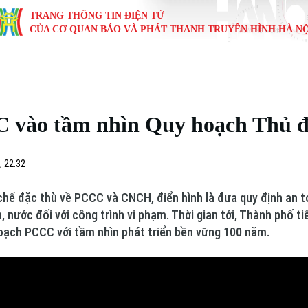
TRANG THÔNG TIN ĐIỆN TỬ
CỦA CƠ QUAN BÁO VÀ PHÁT THANH TRUYỀN HÌNH HÀ NỘ
KINH TẾ
NHÀ ĐẤT
TÀU VÀ XE
GIÁO DỤC
VĂN HÓA
SỨC KHỎ
i
Tin tức
Tin tức
Ô tô
Tin tức
Tin tức
Y tế
C vào tầm nhìn Quy hoạch Thủ 
ự
Cafe sáng
Đầu tư
Tàu
Tuyển sinh
Làng nghề
Dinh dư
Nội
Tài chính Ngân hàng
Căn hộ
Xe máy
Hướng nghiệp
Di tích
Tư vấn 
, 22:32
iệt 4 phương
Doanh nghiệp
Đất đai
Thị trường
chế đặc thù về PCCC và CNCH, điển hình là đưa quy định an 
 nước đối với công trình vi phạm. Thời gian tới, Thành phố t
Kinh nghiệm
Đánh giá
hoạch PCCC với tầm nhìn phát triển bền vững 100 năm.