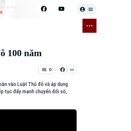
I
E
THỂ THAO
GIẢI TRÍ
ĐÃ PHÁT SÓNG
Bóng đá
Tin tức
đô 100 năm
ỡng
Quần vợt
Sao
sức khỏe
Golf
Điện ảnh
0
Thời trang
toàn vào Luật Thủ đô và áp dụng
iếp tục đẩy mạnh chuyển đổi số,
Âm nhạc