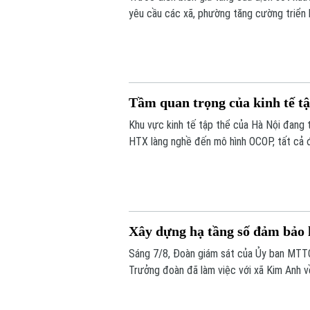
yêu cầu các xã, phường tăng cường triển 
lập các đoàn kiểm tra, giám sát công tác
Tầm quan trọng của kinh tế tậ
Khu vực kinh tế tập thể của Hà Nội đang 
HTX làng nghề đến mô hình OCOP, tất cả đ
thúc đẩy tiêu dùng. Đặc biệt, để Hà Nội 
chính là một trong những khu vực còn nh
Xây dựng hạ tầng số đảm bảo h
Sáng 7/8, Đoàn giám sát của Ủy ban MTT
Trưởng đoàn đã làm việc với xã Kim Anh v
trong giải quyết thủ tục hành chính, cung 
chức mô hình chính quyền địa phương hai 