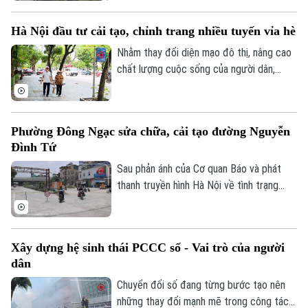
Hà Nội chủ trì Hội nghị giao ban công tác
tháng 7/2026. Hội nghị được tổ chức
Hà Nội đầu tư cải tạo, chỉnh trang nhiều tuyến vỉa hè
trực tiếp kết hợp trực tuyến đến Công an
các đơn vị, xã, phường và Đồn Công an.
Nhằm thay đổi diện mạo đô thị, nâng cao
chất lượng cuộc sống của người dân,
nhiều xã, phường trên địa bàn thành phố
đã đầu tư cải tạo, chỉnh trang vỉa hè, góp
phần đồng bộ cơ sở hạ tầng và bảo đảm
Phường Đông Ngạc sửa chữa, cải tạo đường Nguyễn
an toàn giao thông. Đây là việc làm có ý
Đình Tứ
nghĩa thiết thực, được đông đảo nhân
dân đồng tình ủng hộ.
Sau phản ánh của Cơ quan Báo và phát
thanh truyền hình Hà Nội về tình trạng
xuống cấp, hư hỏng của tuyến đường
Nguyễn Đình Tứ, UBND phường Đông
Ngạc đã tiến hành sửa chữa, cải tạo dọc
Xây dựng hệ sinh thái PCCC số - Vai trò của người
tuyến, đảm bảo khớp nối êm thuận để
dân
người dân đi lại an toàn, thuận tiện.
Chuyển đổi số đang từng bước tạo nên
những thay đổi mạnh mẽ trong công tác