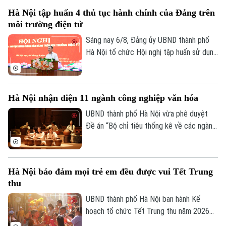
trường mầm non, tiểu học và trung học cơ
Hà Nội tập huấn 4 thủ tục hành chính của Đảng trên
sở công lập trên địa bàn.
môi trường điện tử
Sáng nay 6/8, Đảng ủy UBND thành phố
Hà Nội tổ chức Hội nghị tập huấn sử dụng
bốn thủ tục hành chính của Đảng trên môi
trường điện tử cho các tổ chức cơ sở
Đảng trực thuộc. Hội nghị được tổ chức
Hà Nội nhận diện 11 ngành công nghiệp văn hóa
trực tiếp tại trụ sở Khu liên cơ quan thành
phố và kết nối trực tuyến đến điểm cầu
UBND thành phố Hà Nội vừa phê duyệt
của các tổ chức cơ sở Đảng trực thuộc.
Đề án “Bộ chỉ tiêu thống kê về các ngành
công nghiệp văn hóa trên địa bàn thành
phố Hà Nội”, tạo cơ sở đo lường mức độ
phát triển và đóng góp của lĩnh vực công
Hà Nội bảo đảm mọi trẻ em đều được vui Tết Trung
nghiệp văn hóa đối với tăng trưởng kinh
thu
tế, phục vụ công tác quản lý và hoạch
định chính sách.
UBND thành phố Hà Nội ban hành Kế
hoạch tổ chức Tết Trung thu năm 2026
với mục tiêu mọi trẻ em trên địa bàn đều