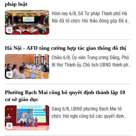
pháp luật
0865.116.699 (hotline)
0865.116.699
Hôm nay 6/8, Sở Tư pháp Thành phố Hà
Nội đã tổ chức Hội thảo đóng góp Đề án
“Xây dựng văn hoá tuân thủ pháp luật
trong xây dựng xã, phường xã hội chủ
nghĩa trên địa bàn thành phố Hà Nội”.
Hà Nội - AFD tăng cường hợp tác giao thông đô thị
Chiều 6/8, Ủy viên Trung ương Đảng, Phó
Bí thư Thành ủy, Chủ tịch UBND thành phố
Hà Nội Vũ Đại Thắng đã tiếp Giám đốc Cơ
quan Phát triển Pháp (AFD) tại Việt Nam,
ông Julien Seillan, trao đổi về các dự án
Phường Bạch Mai công bố quyết định thành lập 10
đang triển khai và định hướng mở rộng
cơ sở giáo dục
hợp tác trong thời gian tới.
Sáng 6/8, UBND phường Bạch Mai tổ
chức Hội nghị công bố các quyết định
thành lập các cơ sở giáo dục và công tác
cán bộ quản lý sau sắp xếp đối với các