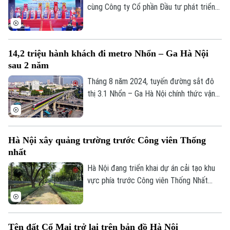
Nguyễn Xuân Lưu.
cùng Công ty Cổ phần Đầu tư phát triển
hạ tầng và đô thị Hoàng Tín tổ chức Lễ
khởi công Dự án đầu tư xây dựng hạ tầng
kỹ thuật Cụm công nghiệp làng nghề Nam
14,2 triệu hành khách đi metro Nhổn – Ga Hà Nội
Tiến. Dự và chỉ đạo buổi lễ có Ủy viên Ban
sau 2 năm
Thường vụ Thành ủy, Phó Chủ tịch UBND
thành phố Hà Nội Nguyễn Xuân Lưu.
Tháng 8 năm 2024, tuyến đường sắt đô
thị 3.1 Nhổn – Ga Hà Nội chính thức vận
hành 8,5km đoạn trên cao từ Nhổn tới
Cầu Giấy. Sau 2 năm đưa vào khai thác
thương mại, tuyến metro này đã phục vụ
Hà Nội xây quảng trường trước Công viên Thống
tổng cộng gần 14,2 triệu lượt hành khách.
nhất
Hà Nội đang triển khai dự án cải tạo khu
vực phía trước Công viên Thống Nhất
trên phố Trần Nhân Tông, với điểm nhấn là
xây dựng quảng trường kết hợp phố đi
bộ, góp phần hoàn thiện không gian công
Tên đất Cổ Mai trở lại trên bản đồ Hà Nội
cộng tại khu vực trung tâm Thủ đô.