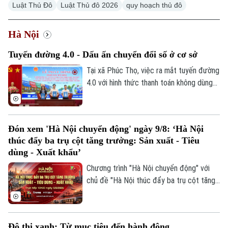
Luật Thủ Đô
Luật Thủ đô 2026
quy hoạch thủ đô
Hà Nội
Tuyến đường 4.0 - Dấu ấn chuyển đổi số ở cơ sở
Tại xã Phúc Thọ, việc ra mắt tuyến đường
4.0 với hình thức thanh toán không dùng
tiền mặt là dấu mốc quan trọng, góp phần
xây dựng môi trường kinh doanh văn minh,
hiện đại, thúc đẩy phát triển kinh tế số
Đón xem 'Hà Nội chuyển động' ngày 9/8: ‘Hà Nội
ngay từ cơ sở.
thúc đẩy ba trụ cột tăng trưởng: Sản xuất - Tiêu
dùng - Xuất khẩu’
Chương trình "Hà Nội chuyển động" với
chủ đề "Hà Nội thúc đẩy ba trụ cột tăng
trưởng: Sản xuất - Tiêu dùng - Xuất khẩu"
sẽ phát sóng trực tiếp trên các nền tảng
của Cơ quan Báo và phát thanh, truyền
Đô thị xanh: Từ mục tiêu đến hành động