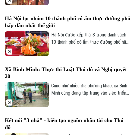
được đón Tết Trung thu vui tươi, an toàn;
100% trẻ em có hoàn cảnh đặc biệt được
Hà Nội lọt nhóm 10 thành phố có ẩm thực đường phố
thăm hỏi, tặng quà đầy đủ, kịp thời.
hấp dẫn nhất thế giới
Hà Nội được xếp thứ 8 trong danh sách
10 thành phố có ẩm thực đường phố hấp
dẫn nhất thế giới theo nghiên cứu của
Radical Storage và cũng là thành phố duy
nhất của châu Á lọt vào danh sách này.
Xã Bình Minh: Thực thi Luật Thủ đô và Nghị quyết
20
Cũng như nhiều địa phương khác, xã Bình
Minh cũng đang tập trung vào việc triển
khai Luật Thủ đô và Nghị quyết 20 của
HĐND thành phố Hà Nội, Luật Đất đai
trong việc xử lý dứt điểm những cá nhân,
Kết nối "3 nhà" - kiến tạo nguồn nhân tài cho Thủ
tổ chức vi phạm về trật tự xây dựng, đất
đô
đai.