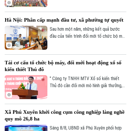
mạc Festival Võ thuật quốc tế Hà Nội
2026 với chủ đề “Hào khí Thăng Long -
Tinh hoa võ Việt”.
Hà Nội: Phân cấp mạnh đầu tư, xã phường tự quyết
Sau hơn một năm, những kết quả bước
đầu của tiến trình đổi mới tổ chức bộ máy
và nâng cao hiệu lực, hiệu quả quản trị đã
cho thấy mô hình chính quyền địa phương
hai cấp không chỉ là sự thay đổi về cơ cấu
Tái cơ cấu tổ chức bộ máy, đổi mới hoạt động xổ số
tổ chức, mà là bước chuyển căn bản tổ
kiến thiết Thủ đô
chức lại không gian phát triển và tái cấu
trúc mô hình quản trị của thành phố Hà
" Công ty TNHH MTV Xổ số kiến thiết
Nội.
Thủ đô cần đổi mới mô hình giải thưởng,
kết hợp phương thức xổ số truyền thống
với công nghệ; đồng thời tái cơ cấu tổ
chức bộ máy, nâng cao thu nhập người lao
Xã Phú Xuyên khởi công cụm công nghiệp làng nghề
động, gia tăng đóng góp cho Thủ đô" - đó
quy mô 26,8 ha
là yêu cầu của Ủy viên Ban Thường vụ
Thành ủy, Phó Chủ tịch UBND TP Hà Nội
Sáng 8/8, UBND xã Phú Xuyên phối hợp