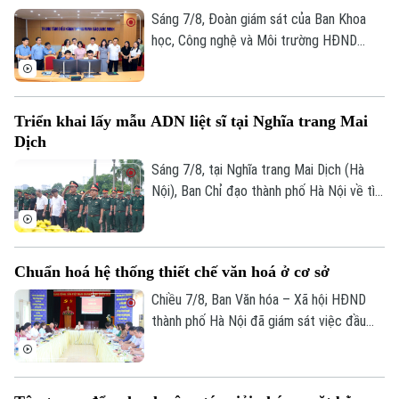
siêu dự án 162.000 tỷ đồng này.
Sáng 7/8, Đoàn giám sát của Ban Khoa
học, Công nghệ và Môi trường HĐND
thành phố Hà Nội giám sát tình hình thực
hiện công tác chuyển đổi số trên địa bàn
xã Quang Minh giai đoạn 2025-2026.
Triển khai lấy mẫu ADN liệt sĩ tại Nghĩa trang Mai
Dịch
Sáng 7/8, tại Nghĩa trang Mai Dịch (Hà
Nội), Ban Chỉ đạo thành phố Hà Nội về tìm
kiếm, quy tập và xác định danh tính hài
cốt liệt sĩ trang trọng tổ chức Lễ dâng
hương tưởng niệm và chính thức triển
Chuẩn hoá hệ thống thiết chế văn hoá ở cơ sở
khai công tác lấy mẫu hài cốt liệt sĩ chưa
xác định được thông tin để phục vụ giám
Chiều 7/8, Ban Văn hóa – Xã hội HĐND
định ADN.
thành phố Hà Nội đã giám sát việc đầu
tư, khai thác các thiết chế văn hóa, thể
thao trên địa bàn phường Kiến Hưng.