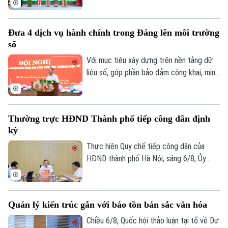
phố, lãnh đạo phường, lực lượng Công an,
đại diện các cơ quan, đơn vị, doanh
Đưa 4 dịch vụ hành chính trong Đảng lên môi trường
nghiệp và đông đảo nhân dân trên địa
số
bàn.
Với mục tiêu xây dựng trên nền tảng dữ
liệu số, góp phần bảo đảm công khai, minh
bạch và nâng cao hiệu quả điều hành, sáng
6/8, Đảng ủy UBND thành phố Hà Nội tổ
chức hội nghị tập huấn sử dụng 4 thủ tục
Thường trực HĐND Thành phố tiếp công dân định
hành chính của Đảng lên môi trường điện
kỳ
tử cho các tổ chức cơ sở Đảng trực
thuộc.
Thực hiện Quy chế tiếp công dân của
HĐND thành phố Hà Nội, sáng 6/8, Ủy
viên Thường trực, Trưởng Ban Đô thị
HĐND thành phố Trần Hợp Dũng đã tiếp
công dân định kỳ.
Quản lý kiến trúc gắn với bảo tồn bản sắc văn hóa
Chiều 6/8, Quốc hội thảo luận tại tổ về Dự