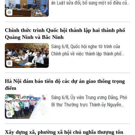
án Luật sửa đổi, bổ sung một số điều của
Luật Kiến trúc. Nhiều đại biểu đồng tình,
dự thảo Luật đã tập trung đổi mới công
tác quản lý hành nghề kiến trúc theo
Chính thức trình Quốc hội thành lập hai thành phố
hướng cắt giảm thủ tục hành chính,
Quảng Ninh và Bắc Ninh
chuyển mạnh từ tiền kiểm sang hậu kiểm
và đẩy mạnh chuyển đổi số.
Sáng 6/8, Quốc hội nghe tờ trình của
Chính phủ về việc thành lập thành phố
Quảng Ninh và thành phố Bắc Ninh.
Hà Nội đảm bảo tiến độ các dự án giao thông trọng
điểm
Sáng 6/8, Ủy viên Trung ương Đảng, Phó
Bí thư Thường trực Thành ủy Nguyễn
Trọng Đông, Trưởng Ban Chỉ đạo giải
phóng mặt bằng các dự án đầu tư trên
Liên hệ đường dây nóng (bấm để gọi)
địa bàn thành phố Hà Nội, kiểm tra thực
Tòa soạn
Tòa soạn
Xây dựng xã, phường xã hội chủ nghĩa thượng tôn
địa một số hạng mục quan trọng.