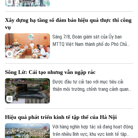
Thời trang
đến mô hình OCOP, tất cả đều đang góp
phần tạo việc làm, phát triển kinh tế nông
Âm nhạc
Xây dựng hạ tầng số đảm bảo hiệu quả thực thi công
thôn và thúc đẩy tiêu dùng. Đặc biệt, để
vụ
Hà Nội đạt mục tiêu tăng trưởng GRDP ở
mức hai con số, kinh tế tập thể chính là
Sáng 7/8, Đoàn giám sát của Ủy ban
một trong những khu vực còn nhiều tiềm
MTTQ Việt Nam thành phố do Phó Chủ
năng cần được đánh thức.
tịch Phạm Anh Tuấn làm Trưởng đoàn đã
làm việc với xã Kim Anh về việc triển khai
chuyển đổi số, ứng dụng khoa học, công
Sông Lừ: Cải tạo nhưng vẫn ngập rác
nghệ trong giải quyết thủ tục hành chính,
cung cấp dịch vụ công khi thực hiện sắp
Được đầu tư cải tạo với mục tiêu cải
xếp đơn vị hành chính và tổ chức mô hình
thiện môi trường, chỉnh trang cảnh quan
chính quyền địa phương hai cấp trên địa
và nâng cao chất lượng sống cho người
bàn xã năm 2026.
dân, sông Lừ từng được kỳ vọng sẽ trở
thành không gian xanh giữa lòng Thủ đô.
Hiệu quả phát triển kinh tế tập thể của Hà Nội
Tuy nhiên, thực tế hiện nay, nhiều đoạn
sông vẫn bị rác thải phủ kín mặt nước, gây
Với hàng nghìn hợp tác xã đang hoạt động
ô nhiễm và ảnh hưởng đến dòng chảy.
trên nhiều lĩnh vực, khu vực kinh tế tập