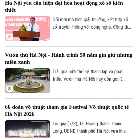
Hà Nội yêu cầu hiện đại hóa hoạt động xổ số kiến
có tỷ lệ giải ngân đạt trên bình quân
thiết
chung cả nước. Trong đó Hà Nội tiếp tục
khẳng định vai trò dẫn đầu với khối lượng
Đổi mới mô hình giải thưởng, kết hợp xổ
và tỷ lệ giải ngân ấn tượng là 76,2 nghìn tỷ
số truyền thống với công nghệ, đồng thời
đồng.
tái cơ cấu tổ chức bộ máy theo hướng
tinh gọn là những yêu cầu được Ủy viên
Ban Thường vụ Thành ủy, Phó Chủ tịch
Vườn thú Hà Nội - Hành trình 50 năm gìn giữ những
UBND thành phố Hà Nội Nguyễn Xuân Lưu
miền xanh
đặt ra đối với Công ty TNHH Một thành
viên Xổ số kiến thiết Thủ đô tại hội nghị
Trải qua nửa thế kỷ thành lập và phát
triển khai nhiệm vụ 6 tháng cuối năm
triển, Vườn thú Hà Nội hay còn gọi là
2026, diễn ra ngày 8/8.
Công viên Thủ Lệ không chỉ là nơi chăm
sóc, bảo tồn hàng trăm cá thể động vật
mà còn là không gian xanh, văn hoá gắn bó
66 đoàn võ thuật tham gia Festival Võ thuật quốc tế
với nhiều thế hệ người dân Thủ đô.
Hà Nội 2026
Tối qua (7/8), tại Hoàng thành Thăng
Long, UBND thành phố Hà Nội vừa khai