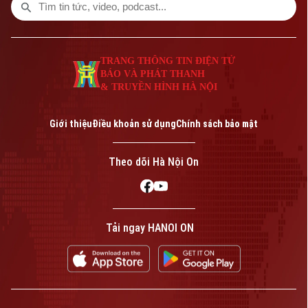
năng lực quản lý, tăng cường khả năng
phát hiện sớm các nguy cơ cháy nổ và xây
dựng một môi trường sống an toàn hơn
cho người dân.
TRANG THÔNG TIN ĐIỆN TỬ
BÁO VÀ PHÁT THANH
& TRUYỀN HÌNH HÀ NỘI
Giới thiệu
Điều khoản sử dụng
Chính sách bảo mật
Theo dõi Hà Nội On
Tải ngay HANOI ON