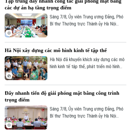
Tập trung đẩy nhanh công tác giải phóng mặt bằng
các dự án hạ tầng trọng điểm
Sáng 7/8, Ủy viên Trung ương Đảng, Phó
Bí thư Thường trực Thành ủy Hà Nội
Nguyễn Trọng Đông, Trưởng ban Chỉ đạo
giải phóng mặt bằng các dự án đầu tư
trên địa bàn thành phố Hà Nội chủ trì hội
Hà Nội xây dựng các mô hình kinh tế tập thể
nghị Ban Chỉ đạo nhằm rà soát, đánh giá
tiến độ công tác giải phóng mặt bằng
Hà Nội đã khuyến khích xây dựng các mô
triển khai các dự án, công trình trọng
hình kinh tế tập thể, phát triển mô hình
điểm trên địa bàn thành phố.
HTX theo Luật năm 2023. Việc kiện toàn,
nâng cao hiệu quả hoạt động của các
HTX đóng vai trò quan trọng trong việc
Đẩy nhanh tiến độ giải phóng mặt bằng công trình
hình thành các mô hình kinh tế tập thể,
trọng điểm
Theo dõi Hà Nội On
tăng cường liên kết với các đơn vị doanh
nghiệp để đầu tư xây dựng nông nghiệp
Sáng 7/8, Ủy viên Trung ương Đảng, Phó
công nghệ cao và hình thành các chuỗi
Bí thư Thường trực Thành ủy Hà Nội
liên kết sản xuất, tiêu thụ bền vững.
Nguyễn Trọng Đông - Trưởng ban Chỉ đạo
giải phóng mặt bằng các dự án đầu tư