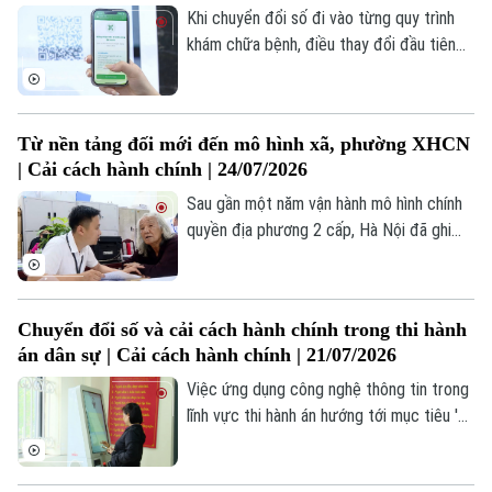
chi trả được thực hiện thông suốt, đúng
Khi chuyển đổi số đi vào từng quy trình
quy định.
khám chữa bệnh, điều thay đổi đầu tiên
không phải là những thiết bị hiện đại mà là
trải nghiệm của người dân. Đằng sau mỗi
mã QR, mỗi hồ sơ sức khỏe điện tử hay
Từ nền tảng đối mới đến mô hình xã, phường XHCN
mỗi ca hội chẩn từ xa là một hành trình
| Cải cách hành chính | 24/07/2026
cải cách hành chính đang diễn ra ngay
trong từng bệnh viện.
Sau gần một năm vận hành mô hình chính
quyền địa phương 2 cấp, Hà Nội đã ghi
nhận nhiều kết quả tích cực, đồng thời
tiếp tục nghiên cứu triển khai mô hình "xã,
phường xã hội chủ nghĩa" như một bước
Chuyển đổi số và cải cách hành chính trong thi hành
phát triển mới trong quản trị ở cấp cơ sở.
án dân sự | Cải cách hành chính | 21/07/2026
Việc ứng dụng công nghệ thông tin trong
lĩnh vực thi hành án hướng tới mục tiêu '3
giảm, 3 tăng', bao gồm giảm thời gian,
giảm chi phí, giảm thủ tục hành chính;