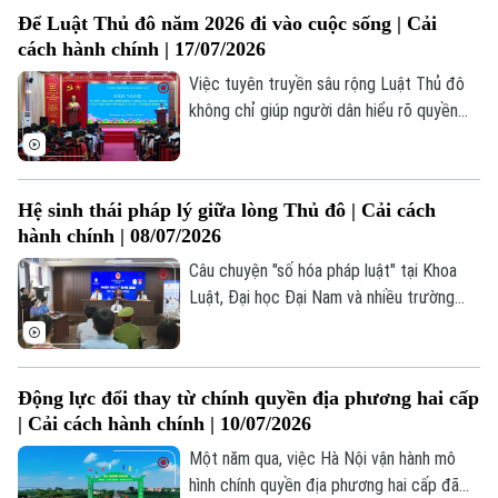
đồng thời tăng tốc độ giải quyết công
Để Luật Thủ đô năm 2026 đi vào cuộc sống | Cải
việc, tăng tính công khai, minh bạch và
cách hành chính | 17/07/2026
nâng cao chất lượng phục vụ người dân và
doanh nghiệp.
Việc tuyên truyền sâu rộng Luật Thủ đô
không chỉ giúp người dân hiểu rõ quyền
lợi, trách nhiệm của mình mà còn góp phần
đưa các cơ chế, chính sách đặc thù nhanh
chóng đi vào cuộc sống.
Hệ sinh thái pháp lý giữa lòng Thủ đô | Cải cách
hành chính | 08/07/2026
Chuyên mục
Câu chuyện "số hóa pháp luật" tại Khoa
Luật, Đại học Đại Nam và nhiều trường
Thời sự
học khác trên địa bàn TP. Hà Nội không
phải là một hoạt động đơn lẻ mang tính
Hà Nội
Hà Nội
phong trào. Đây là hành động cụ thể hóa
Động lực đổi thay từ chính quyền địa phương hai cấp
từ các Nghị quyết vĩ mô của Đảng, Chính
Chính trị
| Cải cách hành chính | 10/07/2026
phủ và hòa cùng làn sóng chuyển đổi số
Nhịp sống Hà Nội
Thế giới
mạnh mẽ của Thủ đô.
Một năm qua, việc Hà Nội vận hành mô
Xã hội
hình chính quyền địa phương hai cấp đã
Người Hà Nội
Tin tức