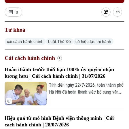
0
Từ khoá
cải cách hành chính
Luật Thủ Đô
có hiệu lực thi hành
Xu hướng
Cải cách hành chính
Hoàn thành trước thời hạn 100% ủy quyền nhận
lương hưu | Cải cách hành chính | 31/07/2026
Tính đến ngày 22/7/2026, toàn thành phố
Hà Nội đã hoàn thành việc bổ sung văn
bản ủy quyền cho 92.364/92.364 trường
hợp, đạt tỷ lệ 100% kế hoạch đề ra, hoàn
thành trước thời hạn. Từ đó, bảo đảm
Hiệu quả từ mô hình Bệnh viện thông minh | Cải
quyền lợi của người hưởng lương hưu, trợ
cách hành chính | 28/07/2026
cấp BHXH và tạo điều kiện để công tác