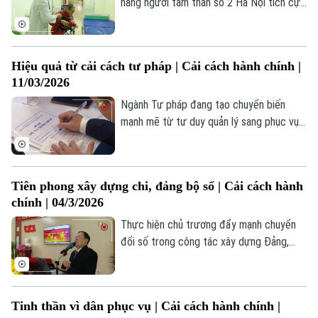
năng người tâm thần số 2 Hà Nội tích cực
triển khai ứng dụng chuyển đổi số, từng
bước hiện đại hóa hoạt động chuyên môn,
nâng cao hiệu quả quản lý, chất lượng
Hiệu quả từ cải cách tư pháp | Cải cách hành chính |
chăm sóc, điều trị, phục hồi chức năng
11/03/2026
cho bệnh nhân tâm thần.
Ngành Tư pháp đang tạo chuyển biến
mạnh mẽ từ tư duy quản lý sang phục vụ,
từng bước xây dựng nền tư pháp hiện đại,
minh bạch, kiến tạo phát triển và củng cố
niềm tin của người dân, doanh nghiệp.
Tiên phong xây dựng chi, đảng bộ số | Cải cách hành
chính | 04/3/2026
Thực hiện chủ trương đẩy mạnh chuyển
đổi số trong công tác xây dựng Đảng,
việc đổi mới phương thức lãnh đạo, điều
hành và tổ chức sinh hoạt chi bộ trên môi
trường số đang trở thành yêu cầu tất yếu.
Tinh thần vì dân phục vụ | Cải cách hành chính |