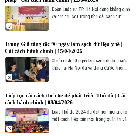
Gen Z và ứng dụng công nghệ số, các
điều luật khô khan đã trở thành những bài
Đoàn Luật sư TP. Hà Nội đang khẳng định
học thực tế, gần gũi với đời sống học
vai trò trụ cột trong nền cải cách tư
đường.
pháp, trở thành "điểm sáng" về chuyển
đổi số và phổ biến giáo dục pháp luật của
Thủ đô nói riêng, cả nước nói chung.
Trung Giã tăng tốc 90 ngày làm sạch dữ liệu y tế |
Cải cách hành chính | 15/04/2026
Chiến dịch 90 ngày làm sạch dữ liệu sức
khỏe tại Hà Nội đã và đang được triển
khai quyết liệt từ cơ sở, hướng tới chuẩn
hóa hồ sơ và xây dựng hệ thống quản lý
sức khỏe người dân đồng bộ, xuyên suốt.
Tiếp tục cải cách thể chế để phát triển Thủ đô | Cải
Từ thực tiễn tại xã Trung Giã cho thấy,
cách hành chính | 08/04/2026
công tác này đang từng bước phát huy
hiệu quả, góp phần nâng cao chất lượng
Luật Thủ đô 2024 đã đặt nền móng cho
chăm sóc sức khỏe ban đầu và cải cách
một cách tiếp cận mới trong quản trị và
hành chính trong lĩnh vực y tế.
phát triển đô thị Hà Nội. Nhưng thực tiễn
vận hành sau một năm cho thấy, để tận