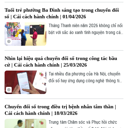
dụng hết tiềm năng và cơ hội, Thủ đô cần
Tuổi trẻ phường Ba Đình sáng tạo trong chuyển đổi
những điều chỉnh mạnh mẽ hơn về thể
số | Cải cách hành chính | 01/04/2026
chế. Câu chuyện sửa đổi Luật Thủ đô vì
thế không chỉ là yêu cầu trước mắt, mà
Tháng Thanh niên năm 2026 không chỉ nổi
còn là bước đi chiến lược cho tương lai.
bật với sắc áo xanh tình nguyện trong các
hoạt động phong trào, mà còn đánh dấu
bước chuyển mình mạnh mẽ của thế hệ
trẻ trong kỷ nguyên số. Tại phường Ba
Nhìn lại hiệu quả chuyển đổi số trong công tác bầu
Đình, tinh thần “đâu cần thanh niên có,
Liên hệ đường dây nóng (bấm để gọi)
cử | Cải cách hành chính | 25/03/2026
việc gì khó có thanh niên” đã được cụ thể
Tòa soạn
Tòa soạn
hóa bằng những hành động, việc làm, công
Tại nhiều địa phương của Hà Nội, chuyển
trình chuyển đổi số thiết thực.
đổi số hay ứng dụng công nghệ thông tin
0865.116.699 (hotline)
0865.116.699
trong bầu cử, được thực hiện linh hoạt,
sáng tạo, mang lại hiệu quả rõ nét.
Chuyển đổi số trong điều trị bệnh nhân tâm thần |
Cải cách hành chính | 18/03/2026
Trung tâm Chăm sóc và Phục hồi chức