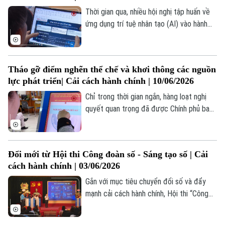
Tin tức
Đã phát sóng
những thay đổi thiết thực, mở ra nhiều
Thời gian qua, nhiều hội nghị tập huấn về
Golf
cách tiếp cận mới, hiệu quả.
ứng dụng trí tuệ nhân tạo (AI) vào hành
Sao
chính công nhằm đổi mới tư duy quản lý
đã được Trường Cao đẳng Công nghệ
Điện ảnh
cao Hà Nội triển khai tại các xã, phường
Tháo gỡ điểm nghẽn thể chế và khơi thông các nguồn
và sở, ngành trên địa bàn TP. Hà Nội, tạo
Thời trang
lực phát triển| Cải cách hành chính | 10/06/2026
nên bước chuyển biến lớn về tư duy công
vụ, đem lại hiệu quả quản lý vượt trội và
Chỉ trong thời gian ngắn, hàng loạt nghị
Âm nhạc
lợi ích kinh tế thiết thực cho các địa
quyết quan trọng đã được Chính phủ ban
phương.
hành nhằm cắt giảm, đơn giản hóa thủ tục
hành chính, điều kiện kinh doanh và đẩy
mạnh phân cấp, phân quyền.
Đổi mới từ Hội thi Công đoàn số - Sáng tạo số | Cải
cách hành chính | 03/06/2026
Gắn với mục tiêu chuyển đổi số và đẩy
mạnh cải cách hành chính, Hội thi “Công
đoàn số - Sáng tạo số” tại phường Ba
Đình đã tạo khí thế thi đua sôi nổi trong