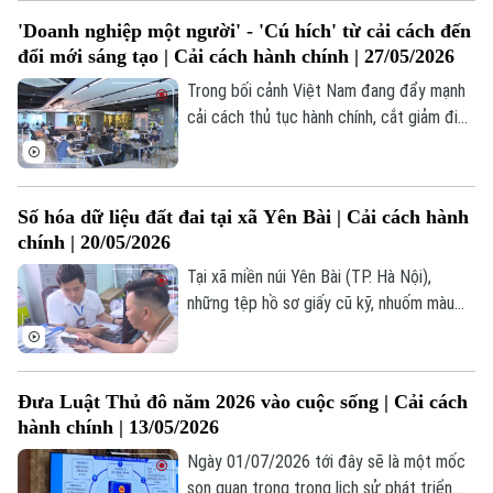
cán bộ, đoàn viên và người lao động. Hội
'Doanh nghiệp một người' - 'Cú hích' từ cải cách đến
thi không chỉ là sân chơi công nghệ, nâng
đổi mới sáng tạo | Cải cách hành chính | 27/05/2026
cao kỹ năng số mà còn góp phần lan tỏa
tinh thần đổi mới sáng tạo, xây dựng tác
Trong bối cảnh Việt Nam đang đẩy mạnh
phong làm việc hiện đại, chuyên nghiệp và
cải cách thủ tục hành chính, cắt giảm điều
hiệu quả trong thời kỳ chuyển đổi số.
kiện kinh doanh và thúc đẩy khởi nghiệp
sáng tạo, một mô hình mới đang được kỳ
vọng sẽ tạo ra bước ngoặt, đó là mô hình
Số hóa dữ liệu đất đai tại xã Yên Bài | Cải cách hành
“doanh nghiệp một người”. Mô hình này
chính | 20/05/2026
được đặt ra trong Chiến lược quốc gia về
khởi nghiệp sáng tạo.
Tại xã miền núi Yên Bài (TP. Hà Nội),
những tệp hồ sơ giấy cũ kỹ, nhuốm màu
thời gian đang dần được thay thế bằng
những mã số, tọa độ trên hệ sinh thái số.
Đây không chỉ là bước đi công nghệ, mà
Đưa Luật Thủ đô năm 2026 vào cuộc sống | Cải cách
là một cuộc cách mạng nhằm minh bạch
hành chính | 13/05/2026
hóa thị trường, trả lại giá trị thực cho
từng tấc đất và mang lại tiện ích tối đa
Ngày 01/07/2026 tới đây sẽ là một mốc
cho người dân trước “hạn định lịch sử” -
son quan trọng trong lịch sử phát triển