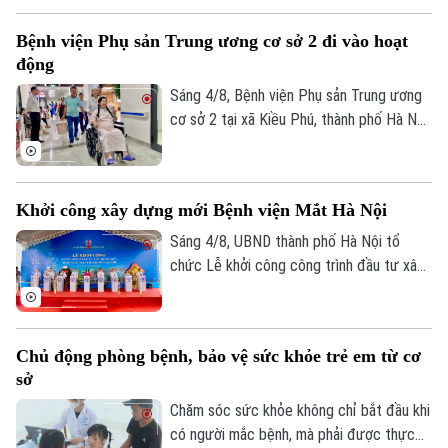
mới. Sau ca mổ đầu tiên, trẻ đã có thể
Bệnh viện Phụ sản Trung ương cơ sở 2 đi vào hoạt
cầm bút, dùng đũa và tự chăm sóc bản
động
thân, mở ra hy vọng phục hồi chức năng
cho những trường hợp dị tật ngón cái
Sáng 4/8, Bệnh viện Phụ sản Trung ương
bẩm sinh nặng.
cơ sở 2 tại xã Kiều Phú, thành phố Hà Nội
chính thức đi vào hoạt động. Ngay từ
sáng sớm, rất đông người dân đã đến
đăng ký khám và sử dụng các dịch vụ y
Khởi công xây dựng mới Bệnh viện Mắt Hà Nội
tế.
Sáng 4/8, UBND thành phố Hà Nội tổ
Liên hệ đường dây nóng (bấm để gọi)
chức Lễ khởi công công trình đầu tư xây
Tòa soạn
Tòa soạn
dựng mới Bệnh viện Mắt Hà Nội tại
phường Phú Lương. Phó Chủ tịch UBND
0865.116.699 (hotline)
0865.116.699
thành phố Vũ Thu Hà tham dự và phát
Chủ động phòng bệnh, bảo vệ sức khỏe trẻ em từ cơ
biểu chỉ đạo tại buổi lễ.
sở
Chăm sóc sức khỏe không chỉ bắt đầu khi
có người mắc bệnh, mà phải được thực