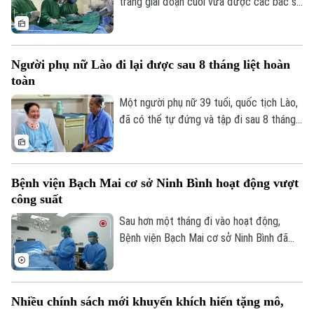
tràng giai đoạn cuối vừa được các bác sĩ
Bệnh viện Thanh Nhàn can thiệp nút mạch
cầm máu thành công, giúp kiểm soát biến
chứng nguy kịch và trở về nhà trong
Người phụ nữ Lào đi lại được sau 8 tháng liệt hoàn
những ngày cuối đời.
toàn
Theo dõi Hà Nội On
Một người phụ nữ 39 tuổi, quốc tịch Lào,
đã có thể tự đứng và tập đi sau 8 tháng
liệt hoàn toàn hai chân nhờ ca vi phẫu giải
ép tủy cổ thành công tại Bệnh viện Bạch
Mai.
Bệnh viện Bạch Mai cơ sở Ninh Bình hoạt động vượt
công suất
Sau hơn một tháng đi vào hoạt động,
Bệnh viện Bạch Mai cơ sở Ninh Bình đã
vượt 100% công suất giường bệnh, nhiều
chuyên khoa có thời điểm tiến sát 150%.
Không chỉ đáp ứng nhu cầu khám chữa
Nhiều chính sách mới khuyến khích hiến tặng mô,
bệnh ngày càng lớn, sự hiện diện của bệnh