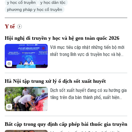
y học cổ truyền
y học dân tộc
phương pháp y học cổ truyền
Y tế
Hội nghị di truyền y học và hệ gen toàn quốc 2026
Với mục tiêu cập nhật những tiến bộ mới
nhất trong lĩnh vực di truyền học và hệ
gen, Hội Di truyền Y học Việt Nam phối
hợp cùng Đại học Phenikaa tổ chức Hội
nghị Di truyền Y học và Hệ gen toàn quốc
Hà Nội tập trung xử lý ổ dịch sốt xuất huyết
2026 với chủ đề "Hệ gen, Di truyền Y học
và các tiến bộ trong chẩn đoán, phòng và
Dịch sốt xuất huyết đang có xu hướng gia
điều trị bệnh".
tăng trên địa bàn thành phố, xuất hiện
một số ổ dịch diễn biến phức tạp. Sở Y tế
Hà Nội vừa kiểm tra công tác phòng,
chống dịch tại hai xã Hồng Vân và Phúc
Bất cập trong quy định cấp phép bài thuốc gia truyền
Thọ.