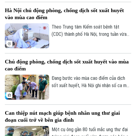
được các chuyên gia đưa ra tại hội thảo
Hà Nội chủ động phòng, chống dịch sốt xuất huyết
“Giải pháp nâng cao thị lực trong thời đại
vào mùa cao điểm
số” được báo Nhân dân tổ chức.
Theo Trung tâm Kiểm soát bệnh tật
(CDC) thành phố Hà Nội, trong tuần vừa
qua, số ca mắc sốt xuất huyết trên địa
bàn tăng nhanh do thời tiết mưa nhiều, độ
ẩm cao tạo điều kiện thuận lợi cho muỗi
Chủ động phòng, chống dịch sốt xuất huyết vào mùa
truyền bệnh phát triển.
cao điểm
Đang bước vào mùa cao điểm của dịch
sốt xuất huyết, Hà Nội ghi nhận số ca mắc
có xu hướng gia tăng qua từng tuần.
Trước diễn biến này, cùng với sự vào cuộc
của ngành y tế, việc chủ động phòng bệnh
Can thiệp nút mạch giúp bệnh nhân ung thư giai
ngay từ mỗi gia đình, mỗi khu dân cư
đoạn cuối trở về bên gia đình
được xem là giải pháp quan trọng để ngăn
chặn dịch lây lan.
Một cụ ông gần 80 tuổi mắc ung thư đại