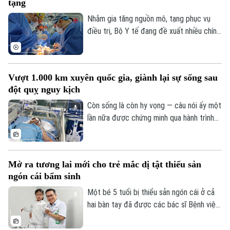
tạng
viện còn giúp nhiều ca nhồi máu cơ tim,
đột quỵ não... được cấp cứu, can thiệp
Nhằm gia tăng nguồn mô, tạng phục vụ
trong “giờ vàng”, mở thêm cơ hội sống và
điều trị, Bộ Y tế đang đề xuất nhiều chính
giảm nguy cơ để lại di chứng cho người
sách mới mang tính đột phá trong dự
bệnh.
thảo Luật sửa đổi, bổ sung một số điều
của Luật Hiến, lấy, ghép mô, bộ phận cơ
Vượt 1.000 km xuyên quốc gia, giành lại sự sống sau
thể người và hiến, lấy xác.
đột quỵ nguy kịch
Còn sống là còn hy vọng — câu nói ấy một
lần nữa được chứng minh qua hành trình
giành giật sự sống đầy kỳ diệu của một
nam giáo viên Việt Nam tại Lào. Bằng sự
kiên cường của người vợ và sự tận tụy
Mở ra tương lai mới cho trẻ mắc dị tật thiểu sản
của các bác sĩ Bệnh viện Bạch Mai, một
ngón cái bẩm sinh
phép màu đã thực sự xảy ra sau hành
trình vượt 1.000 km xuyên đêm.
Một bé 5 tuổi bị thiểu sản ngón cái ở cả
hai bàn tay đã được các bác sĩ Bệnh viện
Hữu nghị Việt Đức thực hiện phẫu thuật
"cái hóa" - chuyển ngón trỏ thành ngón cái