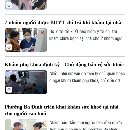
hiện ngay từ công tác phòng ngừa. Tại xã
Phúc Lộc, cùng với chương trình khám
sức khỏe miễn phí cho trẻ dưới 6 tuổi, địa
7 nhóm người được BHYT chi trả khi khám tại nhà
phương đang đồng thời triển khai nhiều
biện pháp phòng, chống dịch bệnh, góp
Bộ Y tế đề xuất bảo hiểm y tế chi trả
phần xây dựng môi trường sống an toàn
khám chữa bệnh tại nhà cho 7 nhóm người
cho người dân.
khó tiếp cận cơ sở y tế, đồng thời mở
rộng thanh toán với khám từ xa và y học
gia đình. Điểm đáng chú ý là lần đầu tiên
Khám phụ khoa định kỳ - Chủ động bảo vệ sức khỏe
quỹ bảo hiểm y tế được đề xuất chi trả
chi phí khám chữa bệnh tại nhà cho nhiều
Nhiều phụ nữ vẫn có tâm lý chủ quan hoặc
nhóm người bệnh không thể, hoặc rất khó
e ngại khi đi khám phụ khoa, chỉ đến cơ sở
đến cơ sở y tế.
y tế khi các triệu chứng đã kéo dài hoặc
ảnh hưởng đến sinh hoạt. Các bác sĩ
khuyến cáo, khám phụ khoa định kỳ giúp
Phường Ba Đình triển khai khám sức khoẻ tại nhà
phát hiện sớm nhiều bệnh lý, điều trị kịp
cho người cao tuổi
thời và bảo vệ sức khỏe lâu dài.
Nhằm bảo đảm mọi người dân đều được
tiếp cận dịch vụ y tế, phường Ba Đình