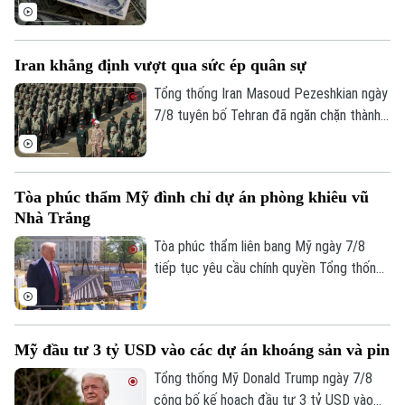
tháng thứ ba liên tiếp trong tháng 7.
Iran khẳng định vượt qua sức ép quân sự
Tổng thống Iran Masoud Pezeshkian ngày
7/8 tuyên bố Tehran đã ngăn chặn thành
công nỗ lực của các đối thủ nhằm làm suy
yếu và gây bất ổn cho đất nước này bằng
Liên hệ đường dây nóng (bấm để gọi)
sức ép quân sự. Tuyên bố được đưa ra
Tòa soạn
Tòa soạn
Tòa phúc thẩm Mỹ đình chỉ dự án phòng khiêu vũ
trong bối cảnh xung đột giữa Iran với Mỹ
Nhà Trắng
và Israel vẫn tiếp diễn.
0865.116.699 (hotline)
0865.116.699
Tòa phúc thẩm liên bang Mỹ ngày 7/8
tiếp tục yêu cầu chính quyền Tổng thống
Donald Trump dừng thi công phòng khiêu
vũ trị giá 400 triệu USD tại Nhà Trắng.
Phán quyết là một trở ngại đáng kể đối
Mỹ đầu tư 3 tỷ USD vào các dự án khoáng sản và pin
với kế hoạch cải tạo quy mô lớn tại khu
vực trung tâm của ông Trump và đặt ra
Tổng thống Mỹ Donald Trump ngày 7/8
câu hỏi về giới hạn quyền hạn của Tổng
công bố kế hoạch đầu tư 3 tỷ USD vào