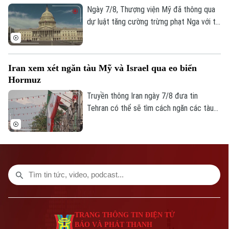
Ngày 7/8, Thượng viện Mỹ đã thông qua
Giám đốc: VŨ MINH TUẤN
dự luật tăng cường trừng phạt Nga với tỷ
Phó Giám đốc: Nguyễn Kim Khiêm, Nguyễn Minh Đức, Nguyễn Thành Lợi
lệ 86 phiếu thuận và 11 phiếu chống trong
phiên họp cuối cùng trước kỳ nghỉ hè.
Iran xem xét ngăn tàu Mỹ và Israel qua eo biển
Hormuz
Truyền thông Iran ngày 7/8 đưa tin
Tehran có thể sẽ tìm cách ngăn các tàu
của Mỹ và Israel đi qua eo biển Hormuz
theo khuôn khổ thỏa thuận hợp tác với
Oman nhằm mở lại tuyến hàng hải chiến
lược này cho hoạt động thương mại.
TRANG THÔNG TIN ĐIỆN TỬ
BÁO VÀ PHÁT THANH