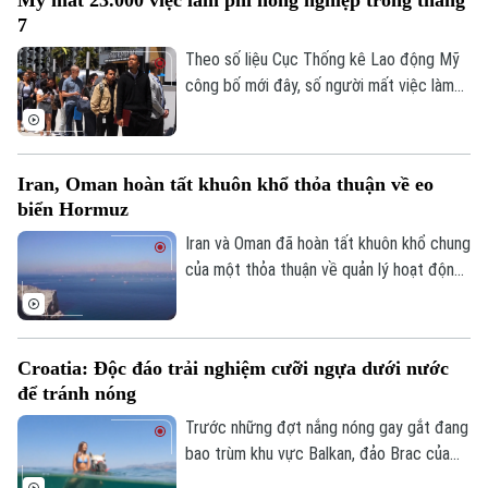
Mỹ mất 23.000 việc làm phi nông nghiệp trong tháng
thành phố Detroit, thể hiện sự đoàn kết
7
và đẩy mạnh chiến dịch vận động cử tri.
Theo số liệu Cục Thống kê Lao động Mỹ
Theo dõi Hà Nội On
công bố mới đây, số người mất việc làm
trong lĩnh vực phi nông nghiệp tại nước
này lên tới 23.000 trường hợp trong tháng
7, trái với dự báo về xu hướng tăng trước
Iran, Oman hoàn tất khuôn khổ thỏa thuận về eo
đó.
biển Hormuz
Iran và Oman đã hoàn tất khuôn khổ chung
của một thỏa thuận về quản lý hoạt động
hàng hải qua eo biển Hormuz, mở ra triển
vọng khôi phục hoạt động vận tải thương
mại qua tuyến hàng hải chiến lược này.
Croatia: Độc đáo trải nghiệm cưỡi ngựa dưới nước
để tránh nóng
Trước những đợt nắng nóng gay gắt đang
bao trùm khu vực Balkan, đảo Brac của
Croatia đã mang đến một trải nghiệm