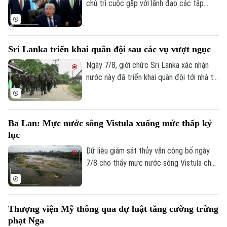
chủ trì cuộc gặp với lãnh đạo các tập
đoàn khai khoáng lớn, trong bối cảnh
Washington đẩy mạnh chiến lược bảo
đảm nguồn cung khoáng sản quan trọng
Sri Lanka triển khai quân đội sau các vụ vượt ngục
phục vụ quốc phòng và giảm phụ thuộc
vào chuỗi cung ứng từ Trung Quốc.
Ngày 7/8, giới chức Sri Lanka xác nhận
nước này đã triển khai quân đội tới nhà tù
chính ở thành phố Colombo và hai nhà tù
khác, sau vụ vượt ngục bất thành khiến ba
phạm nhân thiệt mạng và 23 người bị
Ba Lan: Mực nước sông Vistula xuống mức thấp kỷ
thương.
lục
Dữ liệu giám sát thủy văn công bố ngày
Bản quyền thuộc về Cơ quan Báo và Phát thanh Truyền hình Hà Nội Giấy
7/8 cho thấy mực nước sông Vistula chảy
phép số: Số 63/GP-TTDT, cấp ngày 10/05/2023
qua thủ đô Warsaw của Ba Lan đã giảm
xuống mức thấp nhất kể từ khi công tác
TRANG THÔNG TIN ĐIỆN TỬ
đo đạc được triển khai.
CỦA CƠ QUAN BÁO VÀ PHÁT THANH TRUYỀN HÌNH HÀ NỘI
Thượng viện Mỹ thông qua dự luật tăng cường trừng
phạt Nga
Số 3-5 Huỳnh Thúc Kháng-Phường Láng-Hà Nội