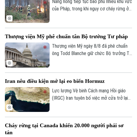
Nắng nóng tiếp tục bao phủ nhiều khu vực
của Pháp, trong khi nguy cơ cháy rừng ở
mức cao tại hàng chục tỉnh. Chính quyền
cảnh báo một đợt nóng mới sẽ diễn ra
trong những ngày tới, với nhiệt độ có thể
Thượng viện Mỹ phê chuẩn tân Bộ trưởng Tư pháp
lên tới 40°C ở nhiều nơi.
Thượng viện Mỹ ngày 8/8 đã phê chuẩn
ông Todd Blanche giữ chức Bộ trưởng Tư
pháp, khép lại một trong những cuộc
Chuyên mục
tranh luận gay gắt nhất về nhân sự nội các
trong nhiệm kỳ thứ hai của Tổng thống
Thời sự
Iran nêu điều kiện mở lại eo biển Hormuz
Donald Trump.
Lực lượng Vệ binh Cách mạng Hồi giáo
Hà Nội
(IRGC) Iran tuyên bố việc mở cửa trở lại
Hà Nội
eo biển Hormuz sẽ chỉ diễn ra nếu các
Chính trị
yêu cầu của nước này đối với Mỹ được
Nhịp sống Hà Nội
Thế giới
đáp ứng và vấn đề này không liên quan
Xã hội
Cháy rừng tại Canada khiến 20.000 người phải sơ
đến các cuộc đàm phán với Oman.
Người Hà Nội
Tin tức
tán
Kinh tế