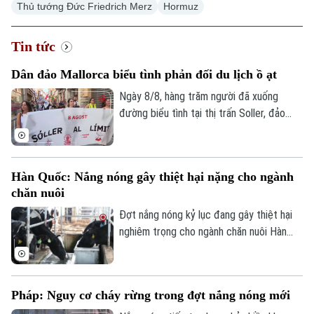
Thủ tướng Đức Friedrich Merz
Hormuz
Tin tức
Dân đảo Mallorca biểu tình phản đối du lịch ồ ạt
Ngày 8/8, hàng trăm người đã xuống
đường biểu tình tại thị trấn Soller, đảo
Mallorca, phản đối tình trạng du lịch ồ ạt
tại quần đảo Balearic và những tác động
của tình trạng này đối với chi phí sinh hoạt
Hàn Quốc: Nắng nóng gây thiệt hại nặng cho ngành
của người dân địa phương.
chăn nuôi
Đợt nắng nóng kỷ lục đang gây thiệt hại
nghiêm trọng cho ngành chăn nuôi Hàn
Quốc. Theo Trung tâm Chỉ huy Phòng
chống Thảm họa và An toàn Trung ương,
đến ngày 5/8, gần 690.000 gia súc, gia
Pháp: Nguy cơ cháy rừng trong đợt nắng nóng mới
cầm đã chết do thời tiết cực đoan.