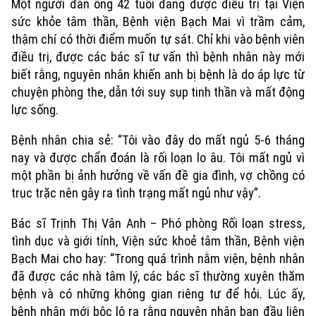
Một người đàn ông 42 tuổi đang được điều trị tại Viện
sức khỏe tâm thần, Bệnh viện Bạch Mai vì trầm cảm,
thậm chí có thời điểm muốn tự sát. Chỉ khi vào bệnh viên
điều trị, được các bác sĩ tư vấn thì bệnh nhân này mới
biết rằng, nguyên nhân khiến anh bị bệnh là do áp lực từ
chuyện phòng the, dẫn tới suy sụp tinh thần và mất động
lực sống.
Bệnh nhân chia sẻ: “Tôi vào đây do mất ngủ 5-6 tháng
nay và được chẩn đoán là rối loạn lo âu. Tôi mất ngủ vì
một phần bị ảnh hưởng về vấn đề gia đình, vợ chồng có
trục trặc nên gây ra tình trạng mất ngủ như vậy”.
Bác sĩ Trịnh Thị Vân Anh – Phó phòng Rối loạn stress,
tình dục và giới tính, Viện sức khoẻ tâm thần, Bệnh viện
Bạch Mai cho hay: “Trong quá trình nằm viện, bệnh nhân
đã được các nhà tâm lý, các bác sĩ thường xuyên thăm
bệnh và có những không gian riêng tư để hỏi. Lúc ấy,
bệnh nhân mới bộc lộ ra rằng nguyên nhân ban đầu liên