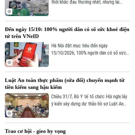
và thực hiện các biện pháp phòng muỗi
thời khắc đau thương nhất, nhưng lại
đốt.
mang đến hy vọng cho những cuộc đời
khác. Từ nghĩa cử hiến giác mạc của một
người hiến chết não, hai bệnh nhân nghèo
Liên hệ đường dây nóng (bấm để gọi)
Đến ngày 15/10: 100% người dân có sổ sức khoẻ điện
đã tìm lại ánh sáng sau nhiều năm sống
Tòa soạn
Tòa soạn
tử trên VNeID
trong bóng tối. Câu chuyện ấy thêm một
lần lan tỏa ý nghĩa nhân văn của việc hiến
Hà Nội đặt mục tiêu đến ngày
0865.116.699 (hotline)
0865.116.699
mô, tạng sau khi qua đời.
15/10/2026, 100% người dân có sổ sức
khỏe điện tử trên ứng dụng VNeID, đồng
thời hoàn thiện việc chuẩn hóa và đồng
bộ dữ liệu y tế.
Luật An toàn thực phẩm (sửa đổi) chuyển mạnh từ
tiền kiểm sang hậu kiểm
Chiều 31/7, Bộ Y tế tổ chức Hội nghị lấy
ý kiến xây dựng dự thảo hồ sơ Luật An
toàn thực phẩm (sửa đổi), với sự tham
gia của các bộ, ngành, địa phương, hiệp
hội và doanh nghiệp. Dự thảo luật được kỳ
Trao cơ hội - gieo hy vọng
vọng sẽ khắc phục những bất cập trong