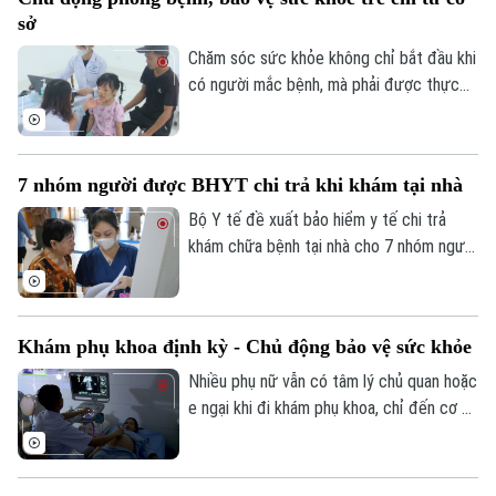
biểu chỉ đạo tại buổi lễ.
sở
Chăm sóc sức khỏe không chỉ bắt đầu khi
có người mắc bệnh, mà phải được thực
hiện ngay từ công tác phòng ngừa. Tại xã
Phúc Lộc, cùng với chương trình khám
sức khỏe miễn phí cho trẻ dưới 6 tuổi, địa
7 nhóm người được BHYT chi trả khi khám tại nhà
phương đang đồng thời triển khai nhiều
biện pháp phòng, chống dịch bệnh, góp
Bộ Y tế đề xuất bảo hiểm y tế chi trả
phần xây dựng môi trường sống an toàn
khám chữa bệnh tại nhà cho 7 nhóm người
cho người dân.
khó tiếp cận cơ sở y tế, đồng thời mở
rộng thanh toán với khám từ xa và y học
gia đình. Điểm đáng chú ý là lần đầu tiên
Khám phụ khoa định kỳ - Chủ động bảo vệ sức khỏe
quỹ bảo hiểm y tế được đề xuất chi trả
chi phí khám chữa bệnh tại nhà cho nhiều
Nhiều phụ nữ vẫn có tâm lý chủ quan hoặc
nhóm người bệnh không thể, hoặc rất khó
e ngại khi đi khám phụ khoa, chỉ đến cơ sở
đến cơ sở y tế.
y tế khi các triệu chứng đã kéo dài hoặc
ảnh hưởng đến sinh hoạt. Các bác sĩ
khuyến cáo, khám phụ khoa định kỳ giúp