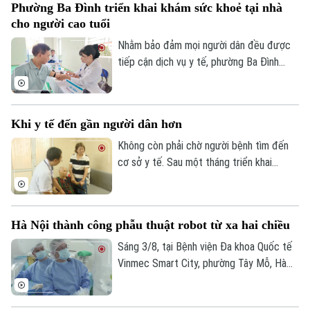
Phường Ba Đình triển khai khám sức khoẻ tại nhà
phát hiện sớm nhiều bệnh lý, điều trị kịp
cho người cao tuổi
thời và bảo vệ sức khỏe lâu dài.
Nhằm bảo đảm mọi người dân đều được
tiếp cận dịch vụ y tế, phường Ba Đình
đang triển khai hoạt động thu thập thông
tin y tế và đánh giá sức khỏe tại nhà cho
người cao tuổi, người mắc bệnh mạn tính
Khi y tế đến gần người dân hơn
và các đối tượng có hoàn cảnh đặc biệt
khó khăn trên địa bàn.
Không còn phải chờ người bệnh tìm đến
cơ sở y tế. Sau một tháng triển khai
chương trình khám sức khỏe miễn phí định
kỳ trên địa bàn Hà Nội, ở nhiều nơi, chính
các bác sĩ đã chủ động đến với người
Hà Nội thành công phẫu thuật robot từ xa hai chiều
dân. Và khoảng cách từ dịch vụ y tế đến
mỗi gia đình đang được rút ngắn bằng
Sáng 3/8, tại Bệnh viện Đa khoa Quốc tế
những cách làm rất cụ thể.
Vinmec Smart City, phường Tây Mỗ, Hà
Nội, Sở Y tế Hà Nội phối hợp với Hệ
thống Y tế Vinmec công bố thành công