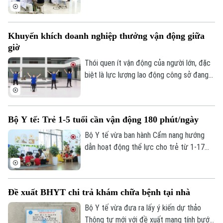
phát triển toàn diện. Tại xã Phúc Lộc,
chương trình khám sức khỏe định kỳ miễn
phí cho trẻ dưới 6 tuổi đang góp phần
Khuyến khích doanh nghiệp thưởng vận động giữa
hiện thực hóa mục tiêu chăm sóc sức
giờ
khỏe từ sớm, ngay tại cộng đồng.
Thói quen ít vận động của người lớn, đặc
biệt là lực lượng lao động công sở đang
đặt ra nhiều lo ngại về sức khỏe mạn tính.
Chính vì vậy, Bộ Y tế đã khuyến khích các
cơ quan, doanh nghiệp tổ chức “giờ vận
Bộ Y tế: Trẻ 1-5 tuổi cần vận động 180 phút/ngày
động” và có chính sách khen thưởng cho
nhân viên tích cực tập thể dục.
Bộ Y tế vừa ban hành Cẩm nang hướng
dẫn hoạt động thể lực cho trẻ từ 1-17
tuổi, đưa ra những "khung giờ vàng" vận
động cụ thể cho từng lứa tuổi. Trong đó,
trẻ từ 1-5 tuổi cần duy trì vận động ít
Đề xuất BHYT chi trả khám chữa bệnh tại nhà
nhất 180 phút mỗi ngày, phân bổ đều giữa
các hoạt động trong nhà và ngoài trời.
Bộ Y tế vừa đưa ra lấy ý kiến dự thảo
Thông tư mới với đề xuất mang tính bước