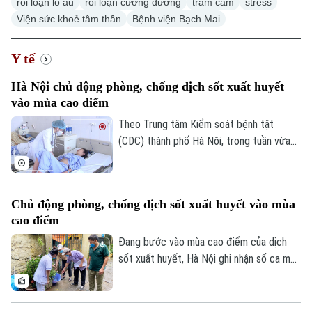
rối loạn lo âu
rối loạn cương dương
trầm cảm
stress
Viện sức khoẻ tâm thần
Bệnh viện Bạch Mai
Y tế
Hà Nội chủ động phòng, chống dịch sốt xuất huyết
vào mùa cao điểm
Theo Trung tâm Kiểm soát bệnh tật
(CDC) thành phố Hà Nội, trong tuần vừa
qua, số ca mắc sốt xuất huyết trên địa
bàn tăng nhanh do thời tiết mưa nhiều, độ
ẩm cao tạo điều kiện thuận lợi cho muỗi
Chủ động phòng, chống dịch sốt xuất huyết vào mùa
truyền bệnh phát triển.
cao điểm
Đang bước vào mùa cao điểm của dịch
sốt xuất huyết, Hà Nội ghi nhận số ca mắc
có xu hướng gia tăng qua từng tuần.
Trước diễn biến này, cùng với sự vào cuộc
của ngành y tế, việc chủ động phòng bệnh