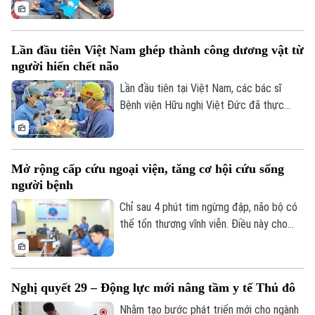
cộng đồng không chỉ cho thấy bản lĩnh
nghề y, mà còn khẳng định tầm quan trọng
TRANG THÔNG TIN ĐIỆN TỬ
của việc phổ cập kỹ năng sơ cấp cứu
CỦA CƠ QUAN BÁO VÀ PHÁT THANH TRUYỀN HÌNH HÀ NỘI
Lần đầu tiên Việt Nam ghép thành công dương vật từ
trong xã hội.
người hiến chết não
Số 3-5 Huỳnh Thúc Kháng-Phường Láng-Hà Nội
Lần đầu tiên tại Việt Nam, các bác sĩ
Giám đốc: VŨ MINH TUẤN
Bệnh viện Hữu nghị Việt Đức đã thực
Phó Giám đốc: Nguyễn Kim Khiêm, Nguyễn Minh Đức, Nguyễn Thành Lợi
hiện thành công ca ghép dương vật từ
người hiến chết não, đánh dấu bước tiến
mới của y học nước nhà trong lĩnh vực
Mở rộng cấp cứu ngoại viện, tăng cơ hội cứu sống
ghép mô phức hợp.
người bệnh
Chỉ sau 4 phút tim ngừng đập, não bộ có
thể tổn thương vĩnh viễn. Điều này cho
thấy vai trò đặc biệt quan trọng của cấp
cứu ngoại viện và kỹ năng sơ cứu trong
cộng đồng.
Nghị quyết 29 – Động lực mới nâng tầm y tế Thủ đô
Nhằm tạo bước phát triển mới cho ngành