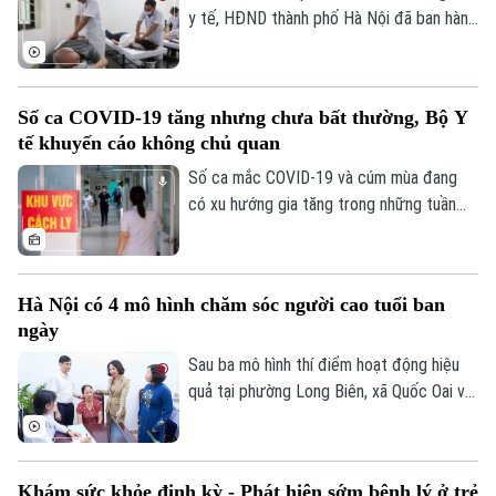
y tế, HĐND thành phố Hà Nội đã ban hành
Nghị quyết số 29/2026/NQ-HĐND, quy
định một số chính sách phát triển hệ
thống y tế Thủ đô, hướng tới mục tiêu
Số ca COVID-19 tăng nhưng chưa bất thường, Bộ Y
xây dựng nền y tế hiện đại, công bằng và
tế khuyến cáo không chủ quan
phục vụ người dân ngày càng tốt hơn.
Số ca mắc COVID-19 và cúm mùa đang
có xu hướng gia tăng trong những tuần
gần đây do thời tiết nóng ẩm, nhu cầu du
lịch, giao lưu hè tăng cao và việc sử dụng
điều hòa trong không gian kín.
Hà Nội có 4 mô hình chăm sóc người cao tuổi ban
ngày
Sau ba mô hình thí điểm hoạt động hiệu
quả tại phường Long Biên, xã Quốc Oai và
phường Đống Đa, sáng 28/7, thành phố
Hà Nội tiếp tục ra mắt mô hình chăm sóc
người cao tuổi ban ngày tại phường Việt
Khám sức khỏe định kỳ - Phát hiện sớm bệnh lý ở trẻ