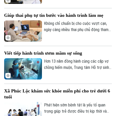
tư vấn và tầm soát sức khỏe miễn phí,
người dân còn được lập hồ sơ quản lý sức
Giúp thai phụ tự tin bước vào hành trình làm mẹ
khỏe, góp phần phát hiện sớm bệnh lý và
nâng cao chất lượng chăm sóc sức khỏe
Không chỉ chuẩn bị cho cuộc vượt cạn,
ngay từ tuyến cơ sở.
ngày càng nhiều thai phụ chủ động tham
gia các lớp học tiền sản để trang bị kiến
thức, kỹ năng chăm sóc bản thân và em
bé ngay từ khi mang thai. Đây cũng là nội
Viết tiếp hành trình ươm mầm sự sống
dung được chia sẻ tại lớp học tiền sản,
thu hút đông đảo các gia đình tham gia.
Hơn 13 năm đồng hành cùng các cặp vợ
chồng hiếm muộn, Trung tâm Hỗ trợ sinh
sản Bệnh viện Bưu điện đã góp phần
mang đến niềm hạnh phúc làm cha mẹ cho
hàng chục nghìn gia đình. Đánh dấu chặng
Xã Phúc Lộc khám sức khỏe miễn phí cho trẻ dưới 6
đường đó, Ngày hội tư vấn vô sinh, hiếm
tuổi
muộn thường niên năm 2026 được tổ
chức với chủ đề “IVF Bưu điện: 13 năm
Phát hiện sớm bệnh tật là yếu tố quan
viết tiếp hành trình - Ươm mầm sự sống”.
trọng giúp trẻ được điều trị kịp thời và