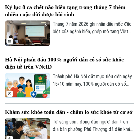
ca phẫu thuật robot từ xa hai chiều đầu
Kỷ lục 8 ca chết não hiến tạng trong tháng 7 thêm
tiên tại Việt Nam. Đây là bước tiến quan
nhiều cuộc đời được hồi sinh
trọng trong ứng dụng công nghệ cao, mở
ra cơ hội để người bệnh được tiếp cận kỹ
Tháng 7 năm 2026 ghi nhận dấu mốc đặc
thuật chuyên sâu ngay tại địa phương.
biệt của ngành hiến, ghép mô tạng Việt
Nam khi cả nước có 8 trường hợp chết
não hiến tặng mô, tạng – con số cao nhất
từ trước đến nay. Thông tin được Trung
Hà Nội phấn đấu 100% người dân có sổ sức khỏe
tâm Điều phối ghép tạng Quốc gia cung
điện tử trên VNeID
Theo dõi Hà Nội On
cấp tại hội nghị Đẩy mạnh thông tin về
hiến ghép mô tạng diễn ra chiều 3/8.
Thành phố Hà Nội đặt mục tiêu đến ngày
15/10 năm nay, 100% người dân có sổ
sức khỏe điện tử trên ứng dụng VNeID.
Khám sức khỏe toàn dân - chăm lo sức khỏe từ cơ sở
Từ sáng sớm, đông đảo người dân trên
địa bàn phường Phú Thượng đã đến khám
sức khỏe định kỳ. Không chỉ được khám,