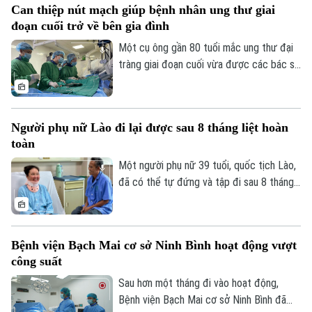
Can thiệp nút mạch giúp bệnh nhân ung thư giai
ngay từ mỗi gia đình, mỗi khu dân cư
đoạn cuối trở về bên gia đình
được xem là giải pháp quan trọng để ngăn
chặn dịch lây lan.
Một cụ ông gần 80 tuổi mắc ung thư đại
tràng giai đoạn cuối vừa được các bác sĩ
Bệnh viện Thanh Nhàn can thiệp nút mạch
cầm máu thành công, giúp kiểm soát biến
chứng nguy kịch và trở về nhà trong
Chuyên mục
Người phụ nữ Lào đi lại được sau 8 tháng liệt hoàn
những ngày cuối đời.
toàn
Thời sự
Một người phụ nữ 39 tuổi, quốc tịch Lào,
đã có thể tự đứng và tập đi sau 8 tháng
Hà Nội
Hà Nội
liệt hoàn toàn hai chân nhờ ca vi phẫu giải
ép tủy cổ thành công tại Bệnh viện Bạch
Chính trị
Nhịp sống Hà Nội
Thế giới
Mai.
Bệnh viện Bạch Mai cơ sở Ninh Bình hoạt động vượt
Xã hội
Người Hà Nội
công suất
Tin tức
Kinh tế
Sau hơn một tháng đi vào hoạt động,
An ninh trật tự
Khoảnh khắc Hà Nội
Bệnh viện Bạch Mai cơ sở Ninh Bình đã
Quân sự
Tin tức
Nhà đất