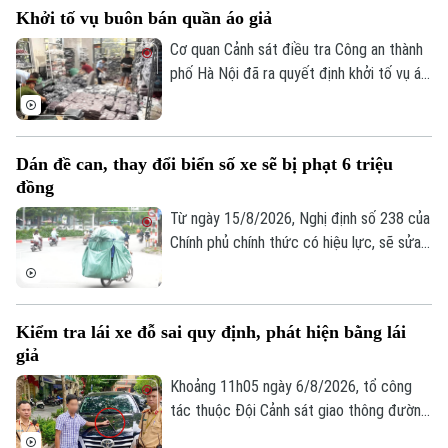
Khởi tố vụ buôn bán quần áo giả
Cơ quan Cảnh sát điều tra Công an thành
phố Hà Nội đã ra quyết định khởi tố vụ án,
khởi tố bị can đối với Đinh Công Thắng
(SN 2004, trú phường Từ Sơn, tỉnh Bắc
Ninh) về tội "Xâm phạm quyền sở hữu
Dán đề can, thay đổi biển số xe sẽ bị phạt 6 triệu
công nghiệp".
đồng
Từ ngày 15/8/2026, Nghị định số 238 của
Chính phủ chính thức có hiệu lực, sẽ sửa
đổi, bổ sung một số điều về quy định xử
phạt vi phạm hành chính về trật tự, an
toàn giao thông trong lĩnh vực giao thông
Kiểm tra lái xe đỗ sai quy định, phát hiện bằng lái
đường bộ như: trừ điểm, phục hồi điểm
giả
giấy phép lái xe. Trong đó, đáng chú ý là
hành vi dán đề can, thay đổi biển số xe sẽ
Khoảng 11h05 ngày 6/8/2026, tổ công
bị phạt 6 triệu đồng.
tác thuộc Đội Cảnh sát giao thông đường
bộ số 1 Phòng Cảnh sát giao thông (Công