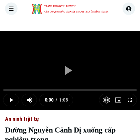
TRANG THÔNG TIN ĐIỆN TỬ
CỦA CƠ QUAN BÁO VÀ PHÁT THANH TRUYỀN HÌNH HÀ NỘI
THỜI SỰ
HÀ NỘI
THẾ GIỚI
KINH TẾ
NHÀ ĐẤT
Skip Ad
Play
Loaded
:
Video
0.00%
0:00
/
1:08
Play
Mute
Picture-
Full
Current
Duration
in-
Picture
An ninh trật tự
Time
Đường Nguyễn Cảnh Dị xuống cấp
nghiêm trọng