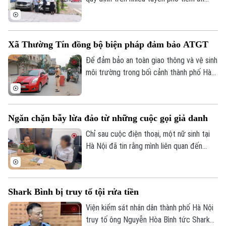
nguy cơ ùn tắc, mất an toàn giao thông
được phản ánh, UBND phường Yên Hòa
đã chỉ đạo các lực lượng chức năng đồng
Xã Thường Tín đồng bộ biện pháp đảm bảo ATGT
loạt ra quân chấn chỉnh, xử lý nghiêm các
vi phạm về trật tự đô thị.
Để đảm bảo an toàn giao thông và vệ sinh
môi trường trong bối cảnh thành phố Hà
Nội hiện đang triển khai thi công nhiều
công trình trọng điểm, chính quyền xã
Thường Tín đã phối hợp với các cơ quan
Ngăn chặn bẫy lừa đảo từ những cuộc gọi giả danh
chức năng triển khai đồng bộ nhiều giải
pháp nhằm hạn chế tình trạng ô nhiễm môi
Chỉ sau cuộc điện thoại, một nữ sinh tại
trường.
Hà Nội đã tin rằng mình liên quan đến
đường dây ma túy và phải chứng minh sự
trong sạch bằng cách chuyển tiền vào tài
khoản do các đối tượng chỉ định. May
Theo dõi Hà Nội On
Shark Bình bị truy tố tội rửa tiền
mắn, sự cảnh giác của nhân viên cửa hàng
vàng cùng sự vào cuộc kịp thời của lực
Viện kiểm sát nhân dân thành phố Hà Nội
lượng Công an đã ngăn chặn kịp thời vụ
truy tố ông Nguyễn Hòa Bình tức Shark