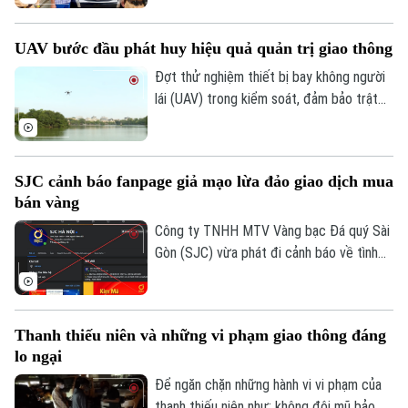
an thành phố Hà Nội) làm nhiệm vụ trên
phố Hai Bà Trưng đã phát hiện ô tô nhãn
UAV bước đầu phát huy hiệu quả quản trị giao thông
hiệu Toyota Fortuner, biển kiểm soát 17A-
080.51 đỗ xe tại vị trí có biển cấm đỗ và
Đợt thử nghiệm thiết bị bay không người
tiến hành kiểm tra theo quy định.
lái (UAV) trong kiểm soát, đảm bảo trật
tự ATGT không chỉ là một phép thử công
nghệ mà là bước chuyển dịch chiến lược
của Công an TP Hà Nội trong quản trị
SJC cảnh báo fanpage giả mạo lừa đảo giao dịch mua
không gian tầm thấp, quyết tâm xóa bỏ
bán vàng
các "điểm mù" an toàn giao thông và trật
tự đô thị.
Công ty TNHH MTV Vàng bạc Đá quý Sài
Gòn (SJC) vừa phát đi cảnh báo về tình
trạng các đối tượng lợi dụng thương hiệu
SJC để lập fanpage giả mạo, mời chào
giao dịch vàng và thu thập thông tin cá
Thanh thiếu niên và những vi phạm giao thông đáng
nhân nhằm lừa đảo khách hàng.
lo ngại
Để ngăn chặn những hành vi vi phạm của
thanh thiếu niên như: không đội mũ bảo