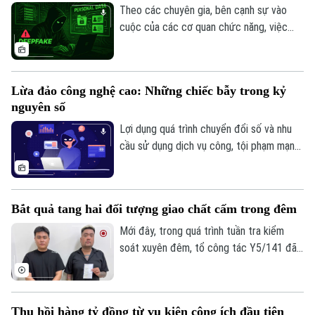
Theo các chuyên gia, bên cạnh sự vào
Tòa soạn
Tòa soạn
cuộc của các cơ quan chức năng, việc
0865.116.699 (hotline)
0865.116.699
nâng cao nhận thức và kỹ năng số cho
mỗi người dân chính là "lá chắn" quan
trọng nhất để phòng ngừa lừa đảo trực
Lừa đảo công nghệ cao: Những chiếc bẫy trong kỷ
tuyến. Mời quýt vị lắng nghe những chia
nguyên số
sẻ về vấn đề này của ông Vũ Ngọc Sơn,
Trưởng ban Nghiên cứu, Tư vấn, Phát
Lợi dụng quá trình chuyển đổi số và nhu
triển công nghệ và Hợp tác quốc tế, Hiệp
cầu sử dụng dịch vụ công, tội phạm mạng
hội An ninh mạng Quốc gia.
đang sử dụng rất nhiều chiêu thức, kịch
bản lừa đảo tinh vi, nhằm mục đích chiếm
đoạt tài sản. Từ tin nhắn phạt nguội, giả
Bắt quả tang hai đối tượng giao chất cấm trong đêm
mạo ứng dụng VNeID, eTax Mobile đến
mã độc chiếm quyền điện thoại, người
Mới đây, trong quá trình tuần tra kiểm
dân trở thành mục tiêu của một hệ sinh
soát xuyên đêm, tổ công tác Y5/141 đã
thái lừa đảo công nghệ cao ngày càng
bám sát và bắt quả tang hai đối tượng
phức tạp, nguy hiểm.
đang trên đường mang cần sa đi giao cho
khách. Đáng chú ý, qua khai thác nóng, lực
Thu hồi hàng tỷ đồng từ vụ kiện công ích đầu tiên