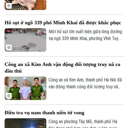
hoàn trả.
Đoàn kiểm tra liên ngành xã Yên Lãng vừa
tiến hành kiểm tra đột xuất các cơ sở
giết mổ động vật nhỏ lẻ trên địa bàn, qua
Hố sụt ở ngõ 339 phố Minh Khai đã được khắc phục
Bản quyền thuộc về Cơ quan Báo và Phát thanh Truyền hình Hà Nội Giấy
đó phát hiện hai cơ sở giết mổ lợn hoạt
phép số: Số 63/GP-TTDT, cấp ngày 10/05/2023
động tại địa điểm không được cơ quan có
Một hố sụt lớn xuất hiện giữa lòng đường
thẩm quyền cho phép, đồng thời không
tại ngõ 339 Minh Khai, phường Vĩnh Tuy
TRANG THÔNG TIN ĐIỆN TỬ
bảo đảm các điều kiện về vệ sinh thú y
tiềm ẩn nguy cơ gây tai nạn nhưng sau khi
CỦA CƠ QUAN BÁO VÀ PHÁT THANH TRUYỀN HÌNH HÀ NỘI
theo quy định.
nhận được phản ánh, hố sụt đã được san
Số 3-5 Huỳnh Thúc Kháng-Phường Láng-Hà Nội
lấp, hoàn trả mặt đường bằng phẳng, bảo
Công an xã Kim Anh vận động đối tượng truy nã ra
đảm an toàn cho người và phương tiện
Giám đốc: VŨ MINH TUẤN
đầu thú
lưu thông.
Phó Giám đốc: Nguyễn Kim Khiêm, Nguyễn Minh Đức, Nguyễn Thành Lợi
Công an xã Kim Anh, thành phố Hà Nội đã
vận động thành công đối tượng truy nã
Lương Mạnh Cường, sinh năm 1997, trú
tại thôn Thái Vụ, xã Kim Anh, ra đầu thú
sau thời gian lẩn trốn.
Điều tra vụ nam thanh niên tử vong
Công an phường Tây Mỗ, thành phố Hà