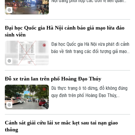
Nội đang phối hợp các đơn vị liên quan
điều tra nguyên nhân vụ một nam thanh
niên tử vong trong căn hộ tại một chung
cư trên địa bàn.
Đại học Quốc gia Hà Nội cảnh báo giả mạo lừa đảo
sinh viên
Đại học Quốc gia Hà Nội vừa phát đi cảnh
báo về tình trạng các đối tượng giả mạo
danh nghĩa của Đại học và các đơn vị
thành viên để lừa đảo, chiếm đoạt tài sản
của sinh viên và người học.
Đỗ xe tràn lan trên phố Hoàng Đạo Thúy
Dù thực trạng ô tô dừng, đỗ không đúng
quy định trên phố Hoàng Đạo Thúy,
phường Yên Hòa gây ảnh hưởng đến trật
tự đô thị và an toàn giao thông đã được
phản ánh nhiều lần, song vi phạm vẫn tiếp
Cảnh sát giải cứu lái xe mắc kẹt sau tai nạn giao
diễn.
thông