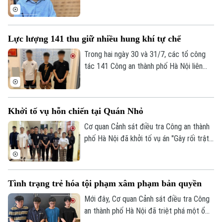
lừa đảo.
Bình, Chủ tịch Hội đồng quản trị Công ty
cổ phần Ngân Lượng, về tội "Rửa tiền" với
cáo buộc liên quan gần 320 tỷ đồng trong
Lực lượng 141 thu giữ nhiều hung khí tự chế
đường dây lừa đảo của Phó Đức Nam
(Mr. Pips).
Trong hai ngày 30 và 31/7, các tổ công
tác 141 Công an thành phố Hà Nội liên
tiếp phát hiện nhiều thanh, thiếu niên tàng
trữ hung khí, thu giữ 1 dao phóng và 4
thanh kiếm, kịp thời ngăn chặn nguy cơ
Khởi tố vụ hỗn chiến tại Quán Nhỏ
gây mất an ninh trật tự.
Cơ quan Cảnh sát điều tra Công an thành
phố Hà Nội đã khởi tố vụ án "Gây rối trật
tự công cộng" để điều tra vụ hỗn chiến
xảy ra tại nhà hàng Quán Nhỏ trên phố
Vĩnh Tuy, khiến một người bị thương.
Tình trạng trẻ hóa tội phạm xâm phạm bản quyền
Mới đây, Cơ quan Cảnh sát điều tra Công
an thành phố Hà Nội đã triệt phá một ổ