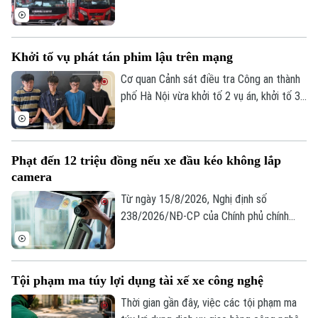
Nghị định số 238/2026/NĐ-CP của Chính
phủ, sửa đổi, bổ sung Nghị định 168 về xử
phạt vi phạm hành chính trong lĩnh vực
Khởi tố vụ phát tán phim lậu trên mạng
giao thông đường bộ.
Cơ quan Cảnh sát điều tra Công an thành
phố Hà Nội vừa khởi tố 2 vụ án, khởi tố 3
bị can gồm Trần Đình Quý, Hà Xuân Sáng
và Vũ Huy Hoàng về tội "Xâm phạm quyền
tác giả, quyền liên quan".
Phạt đến 12 triệu đồng nếu xe đầu kéo không lắp
camera
Từ ngày 15/8/2026, Nghị định số
238/2026/NĐ-CP của Chính phủ chính
thức có hiệu lực, bổ sung quy định xử
phạt đối với chủ xe ô tô đầu kéo và xe
vận tải nội bộ không lắp hoặc làm sai lệch
Tội phạm ma túy lợi dụng tài xế xe công nghệ
dữ liệu thiết bị giám sát hành trình, thiết
bị ghi nhận hình ảnh người lái xe. Mức xử
Thời gian gần đây, việc các tội phạm ma