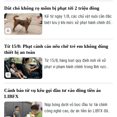
giao thông, mất mỹ quan đô thị mà còn
Dắt chó không rọ mõm bị phạt tới 2 triệu đồng
làm ảnh hưởng trực tiếp đến chất lượng
của công trình vừa mới được hoàn thành
Kể từ ngày 1/8, các chủ vật nuôi cần đặc
cách đây không lâu.
biệt lưu ý khi mức xử phạt hành chính đối
với hành vi thả rông, không đeo rọ mõm
cho chó sẽ tăng mạnh theo Nghị định
204/2026/NĐ-CP vừa được Chính phủ
Từ 15/8: Phạt cảnh cáo nếu chở trẻ em không dùng
ban hành.
thiết bị an toàn
Từ 15/8, hàng loạt quy định mới về xử
phạt vi phạm hành chính trong lĩnh vực
giao thông đường bộ sẽ chính thức áp
dụng theo Nghị định 238/2026/NĐ-CP
vừa được Chính phủ ban hành. Trong đó,
Cảnh báo từ vụ kêu gọi đầu tư vào đồng tiền ảo
người điều khiển xe ô tô cá nhân chở trẻ
LIBFX
em dưới 10 tuổi và có chiều cao dưới
1,35 mét không sử dụng thiết bị an toàn
Núp bóng dưới vỏ bọc đầu tư tài chính
phù hợp sẽ chuyển sang hình thức phạt
công nghệ cao, dự án tiền ảo LIBFX đã
cảnh cáo thay vì phạt tiền.