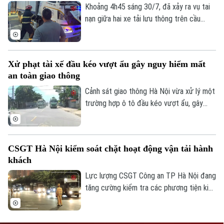
Khoảng 4h45 sáng 30/7, đã xảy ra vụ tai
nạn giữa hai xe tải lưu thông trên cầu
Thăng Long, đoạn thuộc địa phận phường
Phú Thượng, Hà Nội khiến hai người bị
thương và mắc kẹt trong cabin.
Xử phạt tài xế đầu kéo vượt ẩu gây nguy hiểm mất
an toàn giao thông
Cảnh sát giao thông Hà Nội vừa xử lý một
trường hợp ô tô đầu kéo vượt ẩu, gây
nguy hiểm cho phương tiện đi ngược
chiều và tiềm ẩn nguy cơ tai nạn giao
thông nghiêm trọng.
CSGT Hà Nội kiểm soát chặt hoạt động vận tải hành
khách
Lực lượng CSGT Công an TP Hà Nội đang
tăng cường kiểm tra các phương tiện kinh
doanh vận tải hành khách, tập trung vào
những yếu tố trực tiếp liên quan đến an
toàn của hành khách.