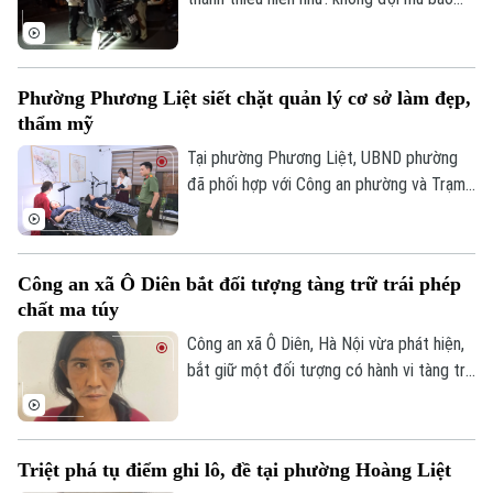
hiểm, vượt đèn đỏ, đến những hành vi
nguy hiểm như lạng lách, đánh võng, bốc
đầu xe..., lực lượng Cảnh sát giao thông
Phường Phương Liệt siết chặt quản lý cơ sở làm đẹp,
Hà Nội đang tăng cường tuần tra, kiểm
thẩm mỹ
soát và xử lý nghiêm các trường hợp vi
phạm.
Tại phường Phương Liệt, UBND phường
đã phối hợp với Công an phường và Trạm
Y tế thành lập đoàn kiểm tra liên ngành,
tiến hành kiểm tra đột xuất nhiều cơ sở
spa, chăm sóc da và thẩm mỹ trên địa
Công an xã Ô Diên bắt đối tượng tàng trữ trái phép
bàn nhằm kịp thời phát hiện, chấn chỉnh
chất ma túy
các vi phạm, bảo đảm quyền lợi và an toàn
cho người dân.
Công an xã Ô Diên, Hà Nội vừa phát hiện,
bắt giữ một đối tượng có hành vi tàng trữ
trái phép chất ma túy. Đối tượng là
Nguyễn Văn Dũng, sinh năm 1979, bị phát
hiện đang tang trữ 0,441 gam heroin tại
Triệt phá tụ điểm ghi lô, đề tại phường Hoàng Liệt
khu vực ngã ba đường Thượng Hội - Tân