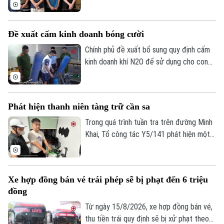
nhóm xâm phạm quyền tác giả, quyền liên
quan. Đáng chú ý, các đối tượng vi phạm
đều còn rất trẻ nhưng đã thực hiện
Đề xuất cấm kinh doanh bóng cười
những hành vi vô cùng tinh vi, gây thiệt hại
đến hàng chục tỷ đồng cho các chủ sở
Chính phủ đề xuất bổ sung quy định cấm
hữu bản quyền trong và ngoài nước.
kinh doanh khí N2O để sử dụng cho con
người qua đường hô hấp ngoài các mục
đích y tế, công nghệ thực phẩm, kiểm
nghiệm và nghiên cứu khoa học nhằm hạn
Phát hiện thanh niên tàng trữ cần sa
chế tình trạng lạm dụng, bảo vệ sức khỏe
cộng đồng.
Trong quá trình tuần tra trên đường Minh
Khai, Tổ công tác Y5/141 phát hiện một
nam thanh niên có biểu hiện nghi vấn, qua
đấu tranh đã thu giữ nhiều túi thảo mộc
khô nghi là cần sa tại phòng trọ của đối
Xe hợp đồng bán vé trái phép sẽ bị phạt đến 6 triệu
tượng.
đồng
Từ ngày 15/8/2026, xe hợp đồng bán vé,
thu tiền trái quy định sẽ bị xử phạt theo