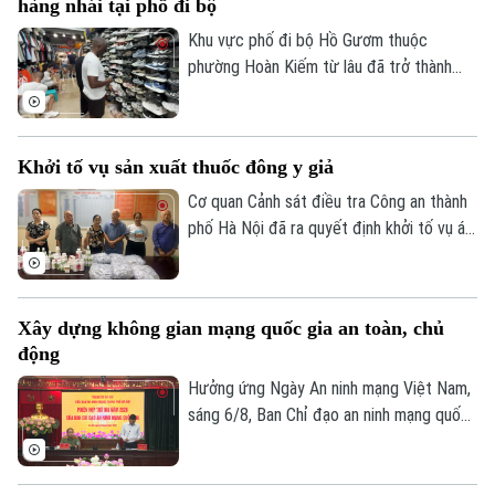
hàng nhái tại phố đi bộ
Khu vực phố đi bộ Hồ Gươm thuộc
phường Hoàn Kiếm từ lâu đã trở thành
điểm đến văn hóa, du lịch hấp dẫn. Thế
Xu hướng
nhưng, đằng sau sự sầm uất ấy lại là một
thực trạng đáng ngại: hàng giả, hàng nhái
Khởi tố vụ sản xuất thuốc đông y giả
được bày bán công khai với giá siêu rẻ.
Đáng nói hơn, dù lực lượng chức năng đã
Cơ quan Cảnh sát điều tra Công an thành
kiểm tra nhưng đều khó xử lý bởi những
phố Hà Nội đã ra quyết định khởi tố vụ án,
chiêu trò đối phó tinh vi.
khởi tố bị can đối với Hà Quang Phước
(SN 1952, trú phường Dương Nội, Hà Nội)
và Bùi Thị Tiết (SN 1988, trú xã Dũng
Xây dựng không gian mạng quốc gia an toàn, chủ
Tiến, tỉnh Phú Thọ) về hành vi "Sản xuất,
động
buôn bán hàng giả là thuốc chữa bệnh"
theo khoản 1, Điều 194 Bộ luật Hình sự.
Hưởng ứng Ngày An ninh mạng Việt Nam,
sáng 6/8, Ban Chỉ đạo an ninh mạng quốc
gia tổ chức Phiên họp thường kỳ theo
hình thức trực tiếp kết hợp trực tuyến
đến điểm cầu 34 tỉnh, thành phố.