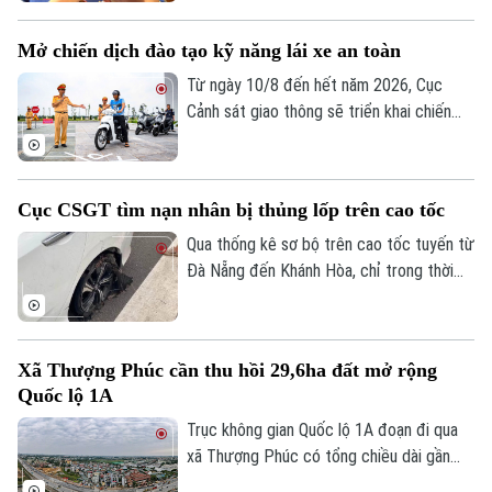
có cồn. Chỉ một chút chủ quan, khả năng
làm chủ phương tiện suy giảm đáng kể,
Mở chiến dịch đào tạo kỹ năng lái xe an toàn
mở đường cho những hậu quả giao thông
đáng tiếc.
Từ ngày 10/8 đến hết năm 2026, Cục
Cảnh sát giao thông sẽ triển khai chiến
dịch đào tạo kỹ năng lái xe an toàn trên
phạm vi toàn quốc. Nội dung đào tạo tập
trung vào các kỹ năng cơ bản về quy tắc
Cục CSGT tìm nạn nhân bị thủng lốp trên cao tốc
tham gia giao thông và kỹ năng phòng
ngừa tai nạn.
Qua thống kê sơ bộ trên cao tốc tuyến từ
Đà Nẵng đến Khánh Hòa, chỉ trong thời
gian ngắn đã có hơn 70 phương tiện bị nổ
lốp do vật sắc nhọn đâm vào. Ngay khi
truy tìm được người làm rơi các vật sắc
Xã Thượng Phúc cần thu hồi 29,6ha đất mở rộng
nhọn dẫn tới các vụ nổ lốp, Cục CSGT đã
Quốc lộ 1A
phát đi thông báo tìm nạn nhân để có
hướng xử lý, bảo vệ quyền lợi người tham
Trục không gian Quốc lộ 1A đoạn đi qua
gia giao thông.
xã Thượng Phúc có tổng chiều dài gần
2,9km. Để triển khai dự án, địa phương