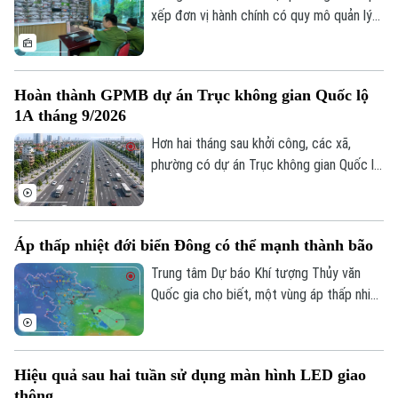
xếp đơn vị hành chính có quy mô quản lý
lớn hơn, yêu cầu bảo đảm an ninh, trật tự
cũng đặt ra những nhiệm vụ mới. Bên cạnh
vai trò nòng cốt của lực lượng công an,
Hoàn thành GPMB dự án Trục không gian Quốc lộ
việc phát huy sức mạnh của nhân dân, xây
Theo dõi Hà Nội On
1A tháng 9/2026
dựng các mô hình tự quản và ứng dụng
công nghệ trong kết nối, trao đổi thông
Hơn hai tháng sau khởi công, các xã,
tin đang trở thành giải pháp quan trọng
phường có dự án Trục không gian Quốc lộ
để giữ gìn bình yên từ cơ sở.
1A đi qua đang đồng loạt đẩy nhanh giải
phóng mặt bằng. Hà Nội đặt mục tiêu
hoàn thành trong tháng 9 để tạo điều kiện
Áp thấp nhiệt đới biển Đông có thể mạnh thành bão
triển khai đồng bộ dự án gần 162.000 tỷ
đồng.
Trung tâm Dự báo Khí tượng Thủy văn
Quốc gia cho biết, một vùng áp thấp nhiệt
đới vừa hình thành ngay trên khu vực Vịnh
Bắc Bộ. Mặc dù áp thấp nhiệt đới này ít
có khả năng mạnh lên thành bão và không
Hiệu quả sau hai tuần sử dụng màn hình LED giao
đi trực tiếp vào đất liền, nhưng diễn biến
thông