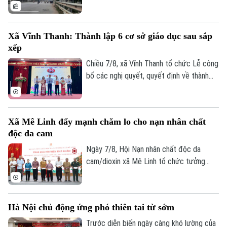
Nam Thủ đô, Hà Nội phải giải quyết bài
TRANG THÔNG TIN ĐIỆN TỬ
toán khó nhất: mặt bằng. Với mục tiêu cơ
CỦA CƠ QUAN BÁO VÀ PHÁT THANH TRUYỀN HÌNH HÀ NỘI
bản hoàn thành trước ngày 30/9, các địa
Xã Vĩnh Thanh: Thành lập 6 cơ sở giáo dục sau sắp
phương có dự án đi qua đang tập trung
Số 3-5 Huỳnh Thúc Kháng-Phường Láng-Hà Nội
xếp
kiểm đếm, xác định nguồn gốc đất, lập
Giám đốc: VŨ MINH TUẤN
phương án bồi thường, hỗ trợ, tái định cư
Chiều 7/8, xã Vĩnh Thanh tổ chức Lễ công
và tăng cường đối thoại để tạo đồng
bố các nghị quyết, quyết định về thành
Phó Giám đốc: Nguyễn Kim Khiêm, Nguyễn Minh Đức, Nguyễn Thành Lợi
thuận trong nhân dân.
lập tổ chức Đảng, các cơ sở giáo dục
công lập và công tác cán bộ sau sắp xếp
trên địa bàn xã.
Xã Mê Linh đẩy mạnh chăm lo cho nạn nhân chất
độc da cam
Ngày 7/8, Hội Nạn nhân chất độc da
cam/dioxin xã Mê Linh tổ chức tưởng
niệm 65 năm Ngày Thảm họa da cam ở
Việt Nam (10/8/1961 – 10/8/2026).
Hà Nội chủ động ứng phó thiên tai từ sớm
Trước diễn biến ngày càng khó lường của