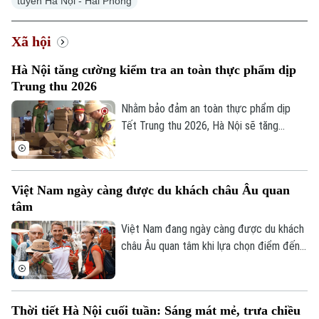
tuyến Hà Nội - Hải Phòng
Xã hội
Hà Nội tăng cường kiểm tra an toàn thực phẩm dịp
Trung thu 2026
Nhằm bảo đảm an toàn thực phẩm dịp
Tết Trung thu 2026, Hà Nội sẽ tăng
cường kiểm tra, đặc biệt đối với các cơ
sở sản xuất, kinh doanh bánh Trung thu và
xử lý nghiêm hàng giả, hàng lậu, hàng
Việt Nam ngày càng được du khách châu Âu quan
không rõ nguồn gốc.
tâm
Việt Nam đang ngày càng được du khách
châu Âu quan tâm khi lựa chọn điểm đến
tại châu Á trong mùa hè 2026. Theo bảng
xếp hạng mới của nền tảng du lịch số
Agoda, dựa trên dữ liệu tìm kiếm chỗ ở từ
Thời tiết Hà Nội cuối tuần: Sáng mát mẻ, trưa chiều
tháng 4 đến tháng 6, Việt Nam đã tăng