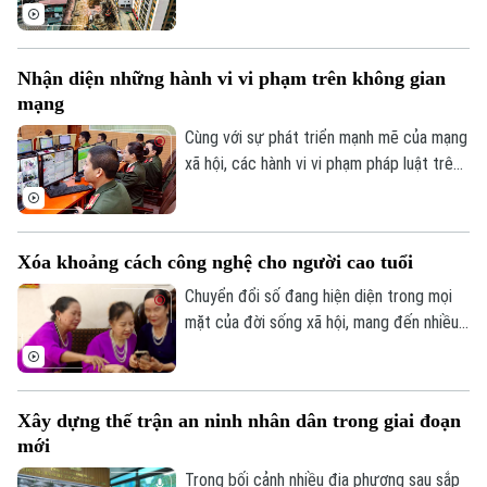
phường Cầu Giấy sẽ phải hoàn thành
thông xe kỹ thuật vào đúng dịp Quốc
khánh 2/9. Trên công trường, không khí
Nhận diện những hành vi vi phạm trên không gian
thi công đang diễn ra vô cùng khẩn
mạng
trương, đảm bảo yêu cầu chất lượng công
trình cũng như tiến độ thành phố đã đề
Cùng với sự phát triển mạnh mẽ của mạng
ra.
xã hội, các hành vi vi phạm pháp luật trên
không gian mạng như phát tán thông tin
giả, quảng cáo sai sự thật, lừa đảo trực
tuyến, xúc phạm danh dự, nhân phẩm vẫn
Xóa khoảng cách công nghệ cho người cao tuổi
diễn biến phức tạp. Vậy đâu là ranh giới
giữa quyền tự do ngôn luận và hành vi vi
Chuyển đổi số đang hiện diện trong mọi
phạm pháp luật?
mặt của đời sống xã hội, mang đến nhiều
tiện ích. Trong sự phát triển mạnh mẽ của
công nghệ, vẫn còn một bộ phận người
dân, đặc biệt là người cao tuổi, gặp khó
Xây dựng thế trận an ninh nhân dân trong giai đoạn
khăn trong tiếp cận và sử dụng các nền
mới
tảng số.
Trong bối cảnh nhiều địa phương sau sắp