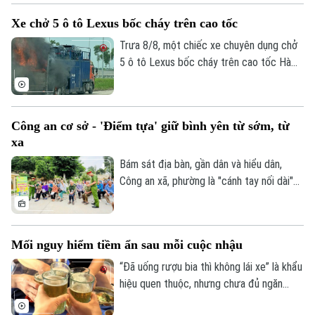
có mặt cắt khá rộng, tuy nhiên, trước tình
Xe chở 5 ô tô Lexus bốc cháy trên cao tốc
trạng dừng đỗ xe trái quy định trên tuyến
đường này đã khiến cho lòng đường bị
Trưa 8/8, một chiếc xe chuyên dụng chở
thu hẹp, tiềm ẩn nhiều nguy cơ mất an
5 ô tô Lexus bốc cháy trên cao tốc Hà
toàn giao thông.
Nội - Hải Phòng, khiến ít nhất 3 chiếc bị
lửa thiêu rụi. Rất may vụ việc đã không
gây thiệt hại về người.
Công an cơ sở - 'Điểm tựa' giữ bình yên từ sớm, từ
xa
Bám sát địa bàn, gần dân và hiểu dân,
Liên hệ đường dây nóng (bấm để gọi)
Công an xã, phường là "cánh tay nối dài"
Tòa soạn
Tòa soạn
giúp Công an Thủ đô giải quyết hiệu quả
các vấn đề an ninh trật tự ngay từ cơ sở,
0865.116.699 (hotline)
0865.116.699
dập tắt rủi ro phát sinh ngay từ thời điểm
Mối nguy hiểm tiềm ẩn sau mỗi cuộc nhậu
manh nha.
“Đã uống rượu bia thì không lái xe” là khẩu
hiệu quen thuộc, nhưng chưa đủ ngăn
nhiều người cầm lái sau khi sử dụng chất