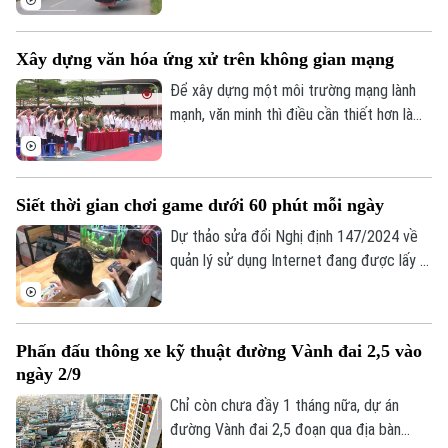
Tư vấn sức khỏe
Quần vợt
hội bắt buộc đối với người lao động có
Tin tức
Đã phát sóng
thu nhập từ nền tảng số như tài xế công
Xây dựng văn hóa ứng xử trên không gian mạng
Golf
nghệ, người giao hàng hay người bán hàng
Sao
online trên các sàn thương mại điện tử.
Để xây dựng một môi trường mạng lành
mạnh, văn minh thì điều cần thiết hơn là
Điện ảnh
mỗi người phải hình thành văn hóa ứng xử
số, biết kiểm chứng thông tin trước khi
Thời trang
chia sẻ, tôn trọng sự thật và quyền, lợi ích
Siết thời gian chơi game dưới 60 phút mỗi ngày
Âm nhạc
hợp pháp của người khác. Vậy làm thế nào
để những nguyên tắc ấy trở thành thói
Dự thảo sửa đổi Nghị định 147/2024 về
quen trong đời sống số, đặc biệt đối với
quản lý sử dụng Internet đang được lấy ý
thế hệ trẻ - lực lượng sử dụng mạng xã
kiến, trong đó đề xuất rút ngắn thời gian
hội nhiều nhất hiện nay?
chơi game của trẻ dưới 16 tuổi từ 180
phút xuống còn 60 phút mỗi ngày và
Phấn đấu thông xe kỹ thuật đường Vành đai 2,5 vào
không phân biệt chơi một game hay nhiều
ngày 2/9
game, tổng thời gian chỉ được phép là 60
phút.
Chỉ còn chưa đầy 1 tháng nữa, dự án
đường Vành đai 2,5 đoạn qua địa bàn