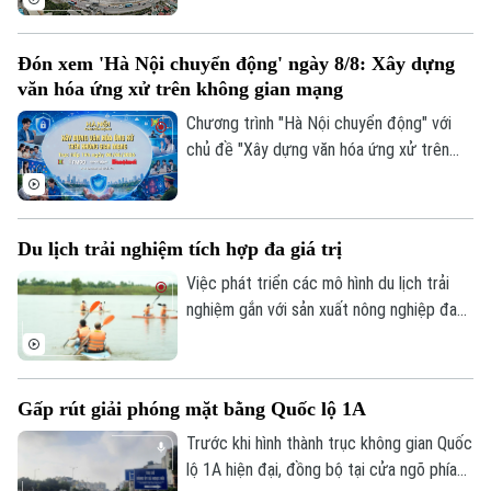
cần thu hồi khoảng 29,6 ha đất đi qua địa
bàn 7 thôn.
Đón xem 'Hà Nội chuyển động' ngày 8/8: Xây dựng
văn hóa ứng xử trên không gian mạng
Chương trình "Hà Nội chuyển động" với
chủ đề "Xây dựng văn hóa ứng xử trên
không gian mạng" sẽ phát sóng trực tiếp
trên các nền tảng của Cơ quan Báo và
phát thanh, truyền hình Hà Nội vào 19h
Du lịch trải nghiệm tích hợp đa giá trị
hôm nay, ngày 8/8.
Việc phát triển các mô hình du lịch trải
nghiệm gắn với sản xuất nông nghiệp đang
mở ra hướng đi mới cho người nông dân.
Việc "tích hợp đa giá trị" ngay tại hộ gia
đình không chỉ nâng cao thu nhập mà còn
Gấp rút giải phóng mặt bằng Quốc lộ 1A
tạo đà phát triển kinh tế nông thôn bền
vững.
Trước khi hình thành trục không gian Quốc
Bản quyền thuộc về Cơ quan Báo và Phát thanh Truyền hình Hà Nội Giấy
phép số: Số 63/GP-TTDT, cấp ngày 10/05/2023
lộ 1A hiện đại, đồng bộ tại cửa ngõ phía