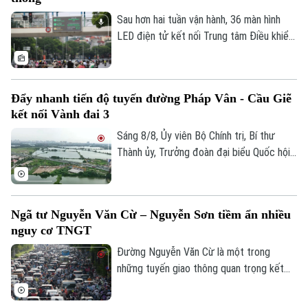
của nó vẫn sẽ gây ra thời tiết xấu cho
vùng biển phía Bắc và khu vực Hà Nội
Sau hơn hai tuần vận hành, 36 màn hình
trong những ngày tới.
LED điện tử kết nối Trung tâm Điều khiển
giao thông Công an Hà Nội đã phát huy rõ
hiệu quả. Việc cập nhật thông tin thời gian
thực giúp người dân chủ động chọn lộ
Đẩy nhanh tiến độ tuyến đường Pháp Vân - Cầu Giẽ
trình, hạn chế tối đa đi vào các điểm ùn
kết nối Vành đai 3
tắc.
Sáng 8/8, Ủy viên Bộ Chính trị, Bí thư
Thành ủy, Trưởng đoàn đại biểu Quốc hội
thành phố Hà Nội Trần Đức Thắng đi kiểm
tra thực địa các dự án: Dự án xây dựng
tuyến đường kết nối đường Pháp Vân -
Ngã tư Nguyễn Văn Cừ – Nguyễn Sơn tiềm ẩn nhiều
Cầu Giẽ với đường Vành đai 3; Dự án xây
nguy cơ TNGT
dựng tuyến đường Mỹ Đình - Ba Sao - Bái
Đính (đoạn nối từ đường trục phía Nam
Đường Nguyễn Văn Cừ là một trong
đến đường Hương Sơn - Tam Chúc).
những tuyến giao thông quan trọng kết
nối khu vực trung tâm Thủ đô với các
phường phía Đông Hà Nội. Tuyến đường