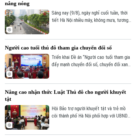
nắng nóng
một bậc so với cùng kỳ năm ngoái, vươn
lên vị trí thứ tư trong nhóm những điểm
Sáng nay (9/8), ngày nghỉ cuối tuần, thời
đến châu Á được tìm kiếm nhiều nhất.
tiết Hà Nội nhiều mây, không mưa, tương
đối dễ chịu, thuận lợi cho người dân Thủ
đô tập thể dục, dạo phố hay tham gia các
hoạt động ngoài trời.
Người cao tuổi thủ đô tham gia chuyển đổi số
Triển khai Đề án “Người cao tuổi tham gia
đẩy mạnh chuyển đổi số, chuyển đổi xanh,
khởi nghiệp và tạo việc làm”, sáng 8/8, Hội
Chuyên mục
Người cao tuổi thành phố đã tổ chức Hội
nghị tập huấn chuyển đổi số cho cán bộ,
Thời sự
Nâng cao nhận thức Luật Thủ đô cho người khuyết
hội viên người cao tuổi trên địa bàn một
tật
số phường.
Hà Nội
Hà Nội
Hội Bảo trợ người khuyết tật và trẻ mồ
côi thành phố Hà Nội phối hợp với UBND
Chính trị
phường Vĩnh Tuy tổ chức hội nghị tập
Nhịp sống Hà Nội
Thế giới
huấn, tuyên truyền, phổ biến Luật Thủ đô
Xã hội