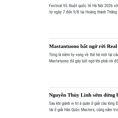
Festival Võ thuật quốc tế Hà Nội 2026 với
từ ngày 7 đến 9/8 tại Hoàng thành Thăng 
trong nước và quốc tế. Những ngày này, 
để sẵn sàng cho sự kiện võ thuật quốc tế
Mastantuono bất ngờ rời Rea
Từng là niềm hy vọng về thế hệ mới tại câ
Mastatuono đã gây bất ngờ khi phải rời 
Nguyễn Thùy Linh sớm dừng b
Sau khi giành vị trí á quân ở giải cầu lô
tài ở giải Hàn Quốc Masters, cũng nằm tr
giới. Tuy nhiên đại diện của Việt Nam đã k