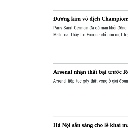
Đương kim vô địch Champions
Paris Saint-Germain đã có màn khởi động 
Mallorca. Thầy trò Enrique chỉ còn một tr
Siêu cúp châu Âu gặp Aston Villa vào ngà
Arsenal nhận thất bại trước R
Arsenal tiếp tục gây thất vọng ở giai đoạn 
Hà Nội sẵn sàng cho lễ khai mạ