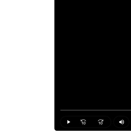
Loaded
:
0.00%
Play
Mut