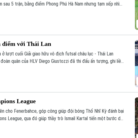
m sau 5 trận, bằng điểm Phong Phú Hà Nam nhưng tạm xếp nhì
 đua hấp dẫn ở nhóm đầu bảng.
a điểm với Thái Lan
ở lượt cuối Giải giao hữu vô địch futsal châu lục - Thái Lan
đoàn quân của HLV Diego Giustozzi đã thi đấu ấn tượng, ghi liền
ân bằng tỉ số, qua đó kết thúc giải với 8 điểm sau 4 trận.
mpions League
ên cho Fenerbahce, góp công giúp đội bóng Thổ Nhĩ Kỳ đánh bại
ons League, qua đó giúp thầy trò Ismail Kartal tiến một bước dài