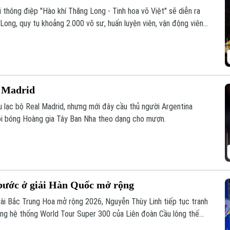
 thông điệp "Hào khí Thăng Long - Tinh hoa võ Việt" sẽ diễn ra
Long, quy tụ khoảng 2.000 võ sư, huấn luyện viên, vận động viên
mọi công tác chuẩn bị đang được Ban tổ chức gấp rút hoàn thiện
 đầu tiên được tổ chức tại Thủ đô.
l Madrid
u lạc bộ Real Madrid, nhưng mới đây cầu thủ người Argentina
đội bóng Hoàng gia Tây Ban Nha theo dạng cho mượn.
ước ở giải Hàn Quốc mở rộng
ng Đài Bắc Trung Hoa mở rộng 2026, Nguyễn Thùy Linh tiếp tục tranh
ong hệ thống World Tour Super 300 của Liên đoàn Cầu lông thế
hông thể tiến sâu.