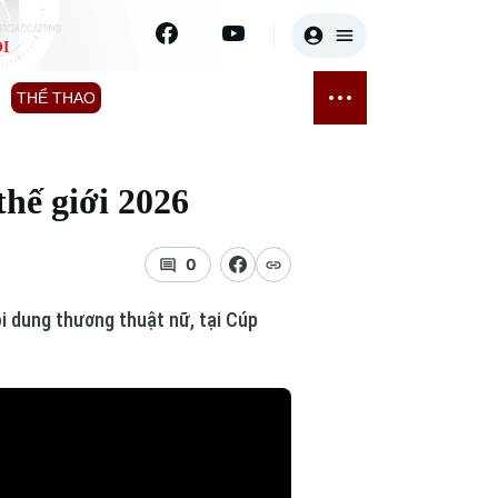
I
E
THỂ THAO
GIẢI TRÍ
ĐÃ PHÁT SÓNG
Bóng đá
Tin tức
hế giới 2026
ỡng
Quần vợt
Sao
sức khỏe
Golf
Điện ảnh
0
Thời trang
i dung thương thuật nữ, tại Cúp
Âm nhạc