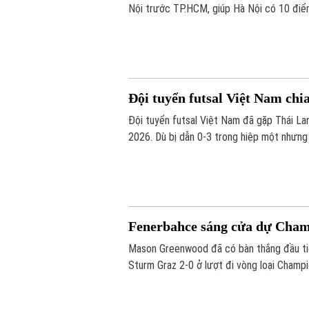
Nội trước TP.HCM, giúp Hà Nội có 10 điể
do kém chỉ số phụ, tiếp tục tạo nên cuộc
Đội tuyển futsal Việt Nam chi
Đội tuyển futsal Việt Nam đã gặp Thái Lan 
2026. Dù bị dẫn 0-3 trong hiệp một nhưng 
3 bàn nhờ chiến thuật chơi power-play và c
Fenerbahce sáng cửa dự Cha
Mason Greenwood đã có bàn thắng đầu ti
Sturm Graz 2-0 ở lượt đi vòng loại Champi
tới vòng play-off Champions League.