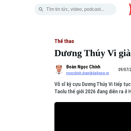
Thứ Năm
THỜI SỰ
HÀ NỘI
THẾ GIỚI
06 Tháng 08, 2026
Hà Nội
Nhịp sống Hà Nộ
Tin tức
Thể thao
Dương Thúy Vi già
Chính trị
Người Hà Nội
Quân s
Đoàn Ngọc Chính
Xã hội
Khoảnh khắc Hà 
Hồ sơ
09/07/2
ngocchinh.doan@daihanoi.vn
An ninh trật tự
Ẩm thực
Người V
Võ sĩ kỳ cựu Dương Thúy Vi tiếp tụ
Taolu thế giới 2026 đang diễn ra ở 
Công nghệ
Skip Ad