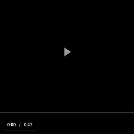
Play
Video
0:00
/
0:47
e
Current
Duration