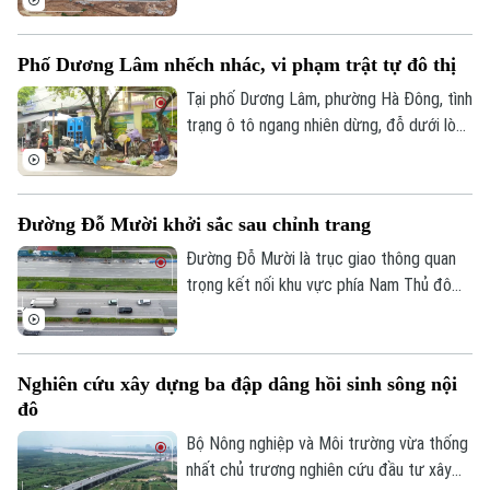
nước, góp phần giảm tình trạng ngập úng
tại khu vực phía Tây Thủ đô.
Phố Dương Lâm nhếch nhác, vi phạm trật tự đô thị
Tại phố Dương Lâm, phường Hà Đông, tình
trạng ô tô ngang nhiên dừng, đỗ dưới lòng
đường, chợ cóc tự phát bày bán tràn lan
trên vỉa hè, chiếm hết lối đi của người đi
Chuyên mục
bộ đang diễn ra ngang nhiên . Người dân
Đường Đỗ Mười khởi sắc sau chỉnh trang
đã nhiều lần phản ánh, lực lượng chức
Thời sự
năng cũng không ít lần ra quân xử lý,
Đường Đỗ Mười là trục giao thông quan
nhưng vi phạm vẫn liên tục tái diễn ngay
trọng kết nối khu vực phía Nam Thủ đô
Hà Nội
Hà Nội
sau khi các đợt kiểm tra kết thúc.
với trung tâm thành phố và các tuyến
vành đai. Đến nay, tuyến đường đã khoác
Chính trị
lên diện mạo mới khi hệ thống vỉa hè
Nhịp sống Hà Nội
Thế giới
Nghiên cứu xây dựng ba đập dâng hồi sinh sông nội
được lát đá đồng bộ, kết hợp cây xanh,
Xã hội
đô
Người Hà Nội
chiếu sáng và hạ tầng kỹ thuật hiện đại,
Tin tức
Kinh tế
tạo không gian khang trang, thông thoáng.
Bộ Nông nghiệp và Môi trường vừa thống
An ninh trật tự
Khoảnh khắc Hà Nội
nhất chủ trương nghiên cứu đầu tư xây
Quân sự
Tin tức