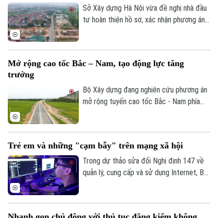
giới giải ngân theo từng năm, để đảm bảo
Sở Xây dựng Hà Nội vừa đề nghị nhà đầu
nguồn vốn cho dự án.
tư hoàn thiện hồ sơ, xác nhận phương án
Điện ảnh
tuyến các nút giao chính dọc đường Quốc
lộ 1A, tỷ lệ 1/500 thuộc Dự án đầu tư
Thời trang
trục không gian Quốc lộ 1A gắn với chỉnh
Mở rộng cao tốc Bắc – Nam, tạo động lực tăng
Âm nhạc
trang và tái thiết đô thị theo phương
trưởng
thức đối tác công tư (PPP), loại hợp
đồng Xây dựng -Chuyển giao (BT).
Bộ Xây dựng đang nghiên cứu phương án
mở rộng tuyến cao tốc Bắc - Nam phía
Đông theo quy mô hoàn chỉnh; đồng thời,
tính toán phương án huy động nguồn lực
phù hợp nhằm bảo đảm tiến độ và hiệu
Trẻ em và những "cạm bẫy" trên mạng xã hội
quả đầu tư.
Trong dự thảo sửa đổi Nghị định 147 về
quản lý, cung cấp và sử dụng Internet, Bộ
Văn hóa, Thể thao và Du lịch đề xuất
không cho phép trẻ em dưới 16 tuổi bình
luận và chia sẻ nội dung trên mạng xã hội.
Nhanh gọn chủ động với thủ tục đăng kiểm không