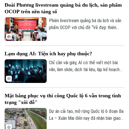
Đoài Phương livestream quảng bá du lịch, sản phẩm
động thể thao.
OCOP trên nền tảng số
Phiên livestream quảng bá du lịch và sản
phẩm OCOP với chủ đề “Vẻ đẹp thiên
nhiên và không gian văn hóa xứ Đoài”
được UBND xã Đoài Phương tổ chức vào
20 giờ tối nay, ngày 5/8 trên các nền tảng
Lạm dụng AI: Tiện ích hay phụ thuộc?
số của địa phương.
Chỉ cần vài giây, AI có thể viết một bài
văn, làm slide, dịch tài liệu, lập kế hoạch
du lịch, thậm chí tư vấn tâm lý hay đưa ra
lời khuyên trong cuộc sống. Thế nhưng,
khi mọi câu hỏi đều dành cho AI, liệu
Mặt bằng phục vụ thi công Quốc lộ 6 vẫn trong tình
chúng ta có đang dần đánh mất khả năng
trạng "xôi đỗ"
tự tư duy? AI giúp con người thông minh
hơn hay đang khiến con người ngày càng
Dự án cải tạo, mở rộng Quốc lộ 6 đoạn Ba
phụ thuộc?
La – Xuân Mai đến nay đã nhận bàn giao
trên 105,3 hecta, đạt hơn 99,5%. Hiện chỉ