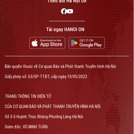
Theo dõi Hà Nội On
Tải ngay HANOI ON
Bản quyền thuộc về Cơ quan Báo và Phát thanh Truyền hình Hà Nội
Giấy phép số: 63/GP-TTĐT, cấp ngày 10/05/2023
TRANG THÔNG TIN ĐIỆN TỬ
CỦA CƠ QUAN BÁO VÀ PHÁT THANH TRUYỀN HÌNH HÀ NỘI
Số 3-5 Huỳnh Thúc Kháng-Phường Láng-Hà Nội
Giám đốc: VŨ MINH TUẤN