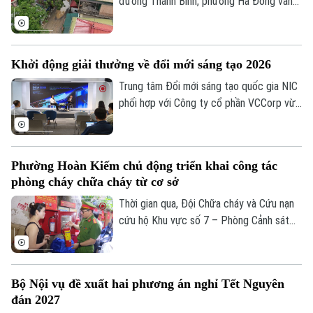
2027.
đường Thanh Bình, phường Hà Đông vẫn
Theo dõi Hà Nội On
đang phải chịu đựng cảnh ô nhiễm môi
trường và mất an toàn giao thông.
Nguyên nhân là bởi việc thi công dang dở
Khởi động giải thưởng về đổi mới sáng tạo 2026
tuyến cống nhánh thuộc gói thầu số 4 của
dự án xây dựng hệ thống xử lý nước thải
Trung tâm Đổi mới sáng tạo quốc gia NIC
Yên Xá. Nhiều hạng mục chưa đảm bảo an
phối hợp với Công ty cổ phần VCCorp vừa
toàn.
tổ chức họp báo công bố giải thưởng
Better Choice Awards 2026. Đây là giải
thưởng thường niên được tổ chức từ
Phường Hoàn Kiếm chủ động triển khai công tác
năm 2022 nhằm tôn vinh, khuyến khích, cổ
phòng cháy chữa cháy từ cơ sở
vũ những giá trị đổi mới sáng tạo áp dụng
trong đời sống thực phục vụ người tiêu
Thời gian qua, Đội Chữa cháy và Cứu nạn
dùng.
cứu hộ Khu vực số 7 – Phòng Cảnh sát
PCCC&CNCH – Công an thành phố Hà Nội
cùng Công an phường Hoàn Kiếm đã chủ
động triển khai nhiều giải pháp tăng
Bộ Nội vụ đề xuất hai phương án nghỉ Tết Nguyên
cường công tác phòng cháy, chữa cháy
đán 2027
và cứu nạn, cứu hộ (PCCC&CNCH) tại cơ