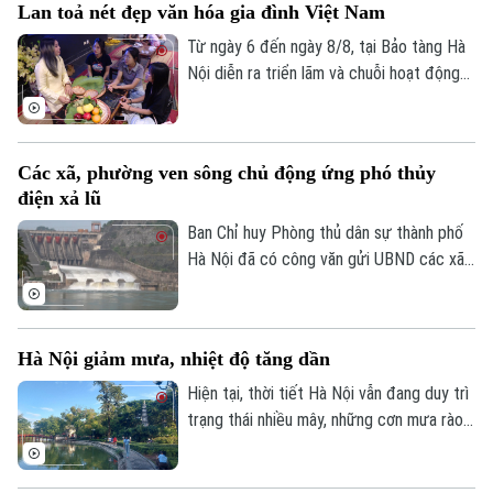
Lan toả nét đẹp văn hóa gia đình Việt Nam
làm lồng chim ở Việt Nam. Mỗi sản phẩm
không chỉ đáp ứng nhu cầu nuôi chim mà
Từ ngày 6 đến ngày 8/8, tại Bảo tàng Hà
còn thể hiện trình độ chế tác, sự am hiểu
Nội diễn ra triển lãm và chuỗi hoạt động
tập tính của từng loài chim và óc thẩm mỹ
trải nghiệm văn hóa "Hương truyền tâm
của người thợ.
nối – Hành trình trở về với ký ức gia đình".
Chương trình do bảo tàng phối hợp cùng
Các xã, phường ven sông chủ động ứng phó thủy
nhóm sinh viên ngành Quản trị truyền
điện xả lũ
thông đa phương tiện, Trường Đại học
FPT Hà Nội thực hiện.
Ban Chỉ huy Phòng thủ dân sự thành phố
Hà Nội đã có công văn gửi UBND các xã,
phường ven ba tuyến sông: Đà, Hồng,
Đuống, đề nghị tập trung triển khai các
biện pháp đảm bảo an toàn hạ du khi vận
Hà Nội giảm mưa, nhiệt độ tăng dần
hành hồ chứa thủy điện Hòa Bình.
Hiện tại, thời tiết Hà Nội vẫn đang duy trì
trạng thái nhiều mây, những cơn mưa rào
rải rác từ đêm 6/8 còn xuất hiện ở một
vài khu vực trong thành phố, nhiệt độ dao