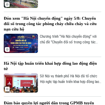
đoạn thi công quyết định khi nhịp chính
vượt sông chuẩn bị hợp long.
Đón xem "Hà Nội chuyển động" ngày 5/8: Chuyển
đổi số trong công tác phòng cháy chữa cháy và cứu
nạn cứu hộ
Chương trình "Hà Nội chuyển động" với
chủ đề "Chuyển đổi số trong công tác
phòng cháy chữa cháy và cứu nạn cứu hộ"
sẽ phát sóng trực tiếp trên các nền tảng
của Cơ quan Báo và phát thanh, truyền
Hà Nội tập huấn triển khai hợp đồng lao động điện
hình Hà Nội vào 19h hôm nay, ngày 5/8.
tử
Sở Nội vụ thành phố Hà Nội đã tổ chức
Hội nghị tập huấn triển khai hợp đồng lao
động điện tử trên địa bàn thành phố, với
sự tham, gia của đại diện Cục Tiền lương
và Bảo hiểm xã hội, Bộ Nội vụ; Tập đoàn
Đảm bảo quyền lợi người dân trong GPMB tuyến
Bưu chính Viễn thông Việt Nam VNPT