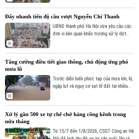
còn vướng mắc một số hộ dân thuộc
phường Yên Nghĩa và xã Xuân Mai.
Đẩy nhanh tiến độ cầu vượt Nguyễn Chí Thanh
UBND thành phố Hà Nội vừa yêu cầu các
Liên hệ đường dây nóng (bấm để gọi)
đơn vị liên quan khẩn trương xử lý dứt
Tòa soạn
Tòa soạn
điểm vướng mắc về mặt bằng, tăng
cường phối hợp thi công cầu vượt nút
0865.116.699 (hotline)
0865.116.699
giao Nguyễn Chí Thanh thuộc dự án
Tăng cường điều tiết giao thông, chủ động ứng phó
đường Vành đai 1, đoạn Hoàng Cầu - Voi
mưa lũ
Phục, để phấn đấu hoàn thành và thông
xe công trình trước ngày 31/12/2026.
Trước diễn biến phức tạp của mưa lớn, lũ,
ngập lụt và nguy cơ sạt lở đất tại nhiều
địa phương, Bộ Xây dựng vừa yêu cầu
các đơn vị trong ngành giao thông tăng
cường điều tiết giao thông, chủ động
Xử lý gần 500 xe tự chế chở hàng cồng kềnh trong
triển khai các phương án ứng phó nhằm
nửa tháng
bảo đảm an toàn cho người dân và
phương tiện.
Từ 15/7 đến 1/8/2026, CSGT Công an Hà
Nội đã tịch thu 86 xe tự sản xuất, lắp ráp