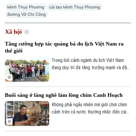
kênh Thụy Phương
cải tạo kênh Thụy Phương
đường Võ Chí Công
Xã hội
Xu hướng
Tăng cường hợp tác quảng bá du lịch Việt Nam ra
thế giới
Trong bối cảnh ngành du lịch Việt Nam
đang duy trì đà tăng trưởng mạnh và đặt
mục tiêu đón khoảng 25 triệu lượt khách
quốc tế trong năm 2026, việc mở rộng
hợp tác với các đối tác có mạng lưới toàn
Buổi sáng ở làng nghề làm lồng chim Canh Hoạch
cầu được xem là giải pháp quan trọng để
nâng cao hiệu quả xúc tiến, quảng bá
Không phải ngẫu nhiên mà giới chơi chim
điểm đến.
cảnh trên cả nước thường nhắc đến cái
tên làng Vác, hay Canh Hoạch, mỗi khi tìm
một chiếc lồng đẹp. Từ lâu, nơi đây được
xem là một trong những cái nôi của nghề