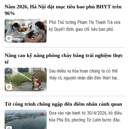
động từ 26-28 độ, độ ẩm không khí giữ ở
Năm 2026, Hà Nội đặt mục tiêu bao phủ BHYT trên
mức cao trên 90% khiến cảm giác hơi ẩm
96%
ướt.
Phó Thủ tướng Phạm Thị Thanh Trà vừa
ký Quyết định, giao chỉ tiêu bao phủ
BHYT cho UBND các tỉnh, thành phố giai
đoạn 2026-2030. Theo quyết định, tỷ lệ
bao phủ BHYT toàn quốc được giao tăng
Nâng cao kỹ năng phòng cháy bằng trải nghiệm thực
dần qua từng năm. Năm 2026, nhiều địa
tế
phương được giao chỉ tiêu ở mức cao
như Hà Nội đạt 96,25%, TP Hồ Chí Minh
Sau nhiều vụ hỏa hoạn chúng ta có thể
đạt 96%. Đến năm 2030, tất cả các tỉnh,
thấy rõ, nguyên nhân dẫn đến thiệt hại
thành phố đều phải hoàn thành mục tiêu
nghiêm trọng là do người dân thiếu kỹ
bao phủ BHYT 100%.
năng thoát nạn, sơ cứu và xử lý tình huống
ban đầu. Chính vì vậy, nhiều địa phương
Từ công trình chống ngập đến điểm nhấn cảnh quan
trên địa bàn Hà Nội đang đổi mới cách
tuyên truyền phòng cháy, chữa cháy, từ
Đưa vào vận hành từ 30/4/2026, hồ điều
nghe phổ biến sang trực tiếp trải nghiệm,
hòa Phú Đô, phường Từ Liêm bước đầu
thực hành.
đã phát huy hiệu quả trong việc điều tiết