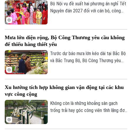
sở.
Bộ Nội vụ đề xuất hai phương án nghỉ Tết
Nguyên đán 2027 đối với cán bộ, công
chức, viên chức, gồm nghỉ 7 ngày hoặc
10 ngày liên tục.
Mưa lớn diện rộng, Bộ Công Thương yêu cầu không
để thiếu hàng thiết yếu
Trước dự báo mưa lớn kéo dài tại Bắc Bộ
và Bắc Trung Bộ, Bộ Công Thương yêu
cầu toàn ngành chủ động ứng phó, bảo
đảm an toàn hồ chứa thủy điện, cung ứng
hàng hóa thiết yếu và xử lý nghiêm tình
Xu hướng tích hợp không gian vận động tại các khu
trạng đầu cơ, tăng giá trong thiên tai.
vực công cộng
Không còn là những khoảng sân gạch
trống trải hay góc công viên tĩnh lặng đơn
điệu, các không gian công cộng tại Thủ
đô đang trải qua cuộc dịch chuyển mạnh
mẽ, khi tích hợp đa dạng tiện ích vận