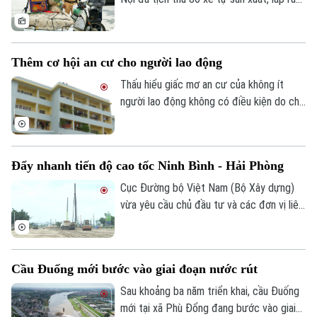
trái quy định, xử lý 242 trường hợp chở
hàng cồng kềnh và 135 trường hợp kéo
theo xe, vật trái quy định. Tổng số tiền xử
Thêm cơ hội an cư cho người lao động
phạt gần 243 triệu đồng, tạm giữ 8
phương tiện.
Thấu hiểu giấc mơ an cư của không ít
người lao động không có điều kiện do chi
phí sinh hoạt đắt đỏ, thời gian qua, các
cấp chính quyền, tổ chức công đoàn và
doanh nghiệp đã triển khai nhiều chính
Đẩy nhanh tiến độ cao tốc Ninh Bình - Hải Phòng
sách, chương trình hỗ trợ về nhà ở, góp
phần từng bước hiện thực hóa ước mơ an
Cục Đường bộ Việt Nam (Bộ Xây dựng)
cư của người lao động.
vừa yêu cầu chủ đầu tư và các đơn vị liên
quan đẩy nhanh tiến độ dự án cao tốc
Ninh Bình - Hải Phòng đoạn qua tỉnh Ninh
Bình, đồng thời chủ động tìm nguồn vật
Cầu Đuống mới bước vào giai đoạn nước rút
liệu thay thế nhằm tránh nguy cơ chậm
tiến độ trong giai đoạn nước rút.
Sau khoảng ba năm triển khai, cầu Đuống
mới tại xã Phù Đổng đang bước vào giai