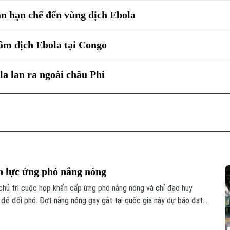
ân hạn chế đến vùng dịch Ebola
m dịch Ebola tại Congo
a lan ra ngoài châu Phi
 lực ứng phó nắng nóng
ủ trì cuộc họp khẩn cấp ứng phó nắng nóng và chỉ đạo huy
 để đối phó. Đợt nắng nóng gay gắt tại quốc gia này dự báo đạt
 nhiệt độ có thể lên tới 39 độ C. Thời tiết cực đoan này đến nay