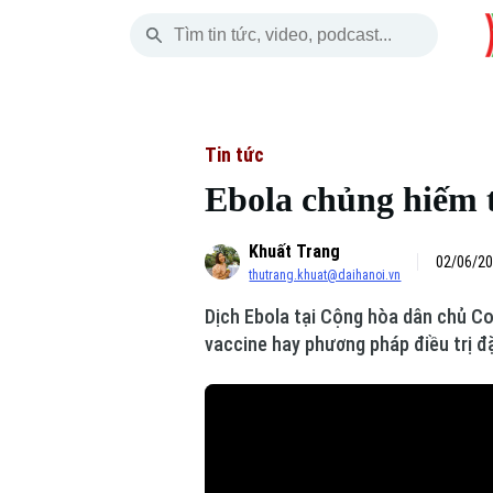
Thứ Sáu
THỜI SỰ
HÀ NỘI
THẾ GIỚI
07 Tháng 08, 2026
Hà Nội
Nhịp sống Hà Nộ
Tin tức
Tin tức
Ebola chủng hiếm 
Chính trị
Người Hà Nội
Quân s
Khuất Trang
Xã hội
Khoảnh khắc Hà 
Hồ sơ
02/06/20
thutrang.khuat@daihanoi.vn
An ninh trật tự
Ẩm thực
Người V
Dịch Ebola tại Cộng hòa dân chủ Co
vaccine hay phương pháp điều trị đ
Công nghệ
Skip Ad