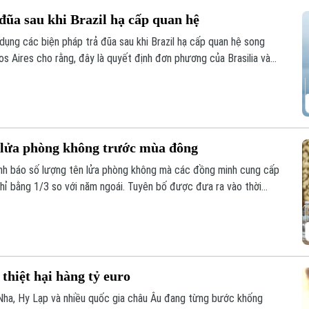
đũa sau khi Brazil hạ cấp quan hệ
dụng các biện pháp trả đũa sau khi Brazil hạ cấp quan hệ song
s Aires cho rằng, đây là quyết định đơn phương của Brasilia và
thẳng giữa hai nước láng giềng.
n lửa phòng không trước mùa đông
nh báo số lượng tên lửa phòng không mà các đồng minh cung cấp
hỉ bằng 1/3 so với năm ngoái. Tuyên bố được đưa ra vào thời
 vào nhiều thành phố của Ukraine, trong khi hệ thống phòng
ên lửa mà Moscow phóng lên.
thiệt hại hàng tỷ euro
 Nha, Hy Lạp và nhiều quốc gia châu Âu đang từng bước khống