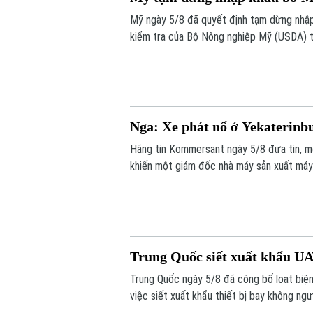
Mỹ ngày 5/8 đã quyết định tạm dừng nhập
kiểm tra của Bộ Nông nghiệp Mỹ (USDA) t
ninh.
Nga: Xe phát nổ ở Yekaterinb
Hãng tin Kommersant ngày 5/8 đưa tin, m
khiến một giám đốc nhà máy sản xuất máy b
mạng. Đây là vụ tấn công thứ hai nhằm và
Trung Quốc siết xuất khẩu UA
Trung Quốc ngày 5/8 đã công bố loạt biện
việc siết xuất khẩu thiết bị bay không ng