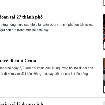
đoan tại 27 thành phố
o nắng nóng mức cao nhất tại toàn bộ 27 thành phố lớn, khi nước
 gắt thứ tư trong mùa hè năm nay.
 trẻ di cư ở Ceuta
Ban Nha ngày 6/8 kêu gọi chính phủ Trung ương hỗ trợ di dời hơn
ời đi kèm vào đất liền. Động thái này diễn ra sau khi làn sóng
ua đã khiến các trung tâm tiếp nhận tại đây rơi vào trạng thái
ico vì lý do an ninh