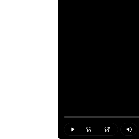
Loaded
:
0.00%
Play
Mut