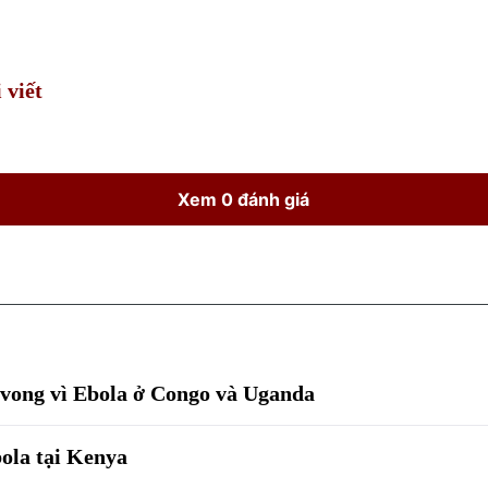
Time
 viết
Xem 0 đánh giá
 vong vì Ebola ở Congo và Uganda
bola tại Kenya