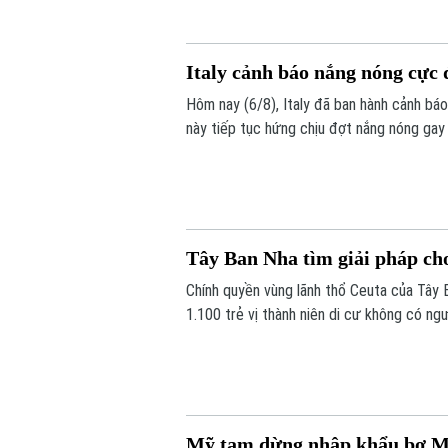
Italy cảnh báo nắng nóng cực 
Hôm nay (6/8), Italy đã ban hành cảnh bá
này tiếp tục hứng chịu đợt nắng nóng gay
Tây Ban Nha tìm giải pháp cho
Chính quyền vùng lãnh thổ Ceuta của Tây 
1.100 trẻ vị thành niên di cư không có ngư
72.000 người di cư đổ bộ trong một tuần q
quá tải nghiêm trọng.
Mỹ tạm dừng nhập khẩu bơ Mex