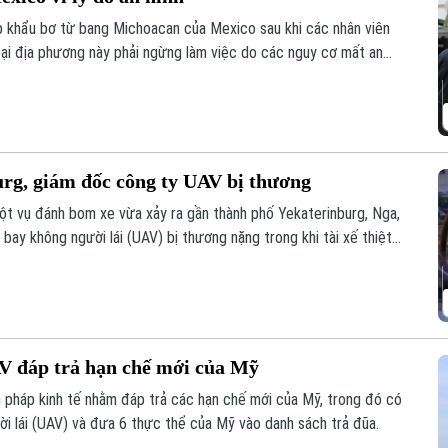
 khẩu bơ từ bang Michoacan của Mexico sau khi các nhân viên
ại địa phương này phải ngừng làm việc do các nguy cơ mất an
urg, giám đốc công ty UAV bị thương
ột vụ đánh bom xe vừa xảy ra gần thành phố Yekaterinburg, Nga,
ay không người lái (UAV) bị thương nặng trong khi tài xế thiệt
o các nhà sản xuất UAV của Nga chỉ trong vòng một tuần qua.
V đáp trả hạn chế mới của Mỹ
 pháp kinh tế nhằm đáp trả các hạn chế mới của Mỹ, trong đó có
ười lái (UAV) và đưa 6 thực thể của Mỹ vào danh sách trả đũa.