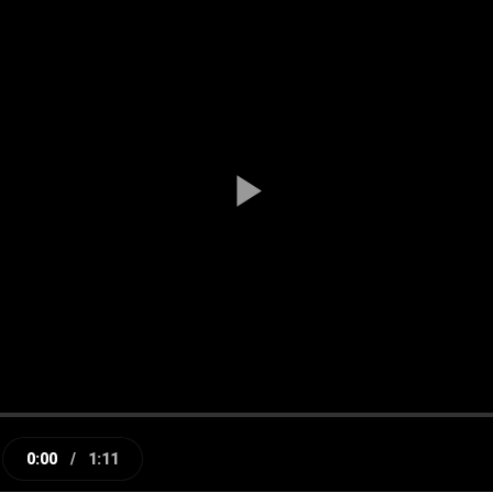
Play
Video
0:00
/
1:11
e
Current
Duration