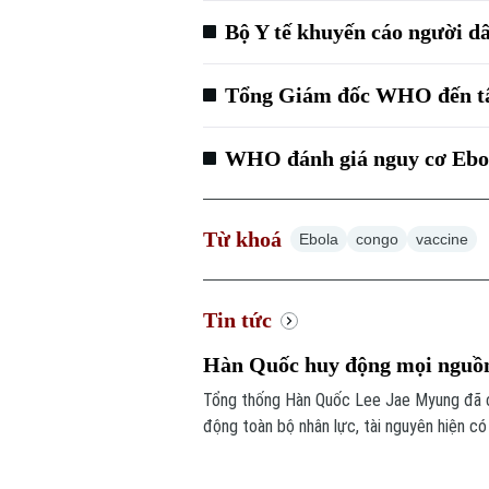
Bộ Y tế khuyến cáo người d
Tổng Giám đốc WHO đến tâ
WHO đánh giá nguy cơ Ebol
Từ khoá
Ebola
congo
vaccine
Tin tức
Hàn Quốc huy động mọi nguồn
Tổng thống Hàn Quốc Lee Jae Myung đã ch
động toàn bộ nhân lực, tài nguyên hiện có
đỉnh tại thủ đô Seoul trong ngày 6/8, với
đã khiến hơn 20 người tử vong.