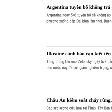
Argentina tuyên bố không trả 
Argentina ngày 5/8 tuyên bố sẽ không áp 
phương xuống cấp Đại biện lâm thời. Bueno
khẳng định không muốn làm gia tăng căng 
Ukraine cảnh báo cạn kiệt tê
Tổng thống Ukraine Zelensky ngày 5/8 cả
cho nước này đã sụt giảm nghiêm trọng, c
điểm Nga đang gia tăng các cuộc tập kích
không của Kiev nhiều lần bất lực trước t
Châu Âu kiểm soát cháy rừng, 
Các lực lượng cứu hỏa tại Pháp, Tây Ban