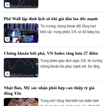
Nội.
diễn biến tích cực. Đáng chú ý, trong
Tòa soạn
Tòa soạn
phiên chiều, VN-Index bật mạnh, chính
0865.116.699 (hotline)
0865.116.699
thức vượt vùng kháng cự quan trọng
Phố Wall lập đỉnh lịch sử khi giá dầu lao dốc mạnh
1.770 điểm.
Thị trường chứng khoán Mỹ đồng loạt
khởi sắc trong phiên 3/8, xô đổ hàng loạt
kỷ lục. Lực đẩy chính của thị trường đến
từ việc giá dầu thô bất ngờ lao dốc mạnh,
ngay sau khi Tổng thống Mỹ Donald Trump
Chứng khoán bứt phá, VN-Index tăng hơn 27 điểm
khẳng định Mỹ và Iran vẫn đang tiến hành
đàm phán bất chấp những lời bác bỏ từ
Trong phiên giao dịch ngày 3/8, thị trường
phía Iran.
chứng khoán hồi phục mạnh mẽ. Đà tăng
tích cực khiến sắc xanh bao phủ hầu hết
các nhóm ngành. Kết thúc phiên giao dịch,
VN-Index tăng 27,06 điểm (+1,56%), lên
Nhật Bản, Mỹ xác nhận phối hợp can thiệp tỷ giá
mức 1.763,84 điểm; HNX-Index tăng 8,03
đồng Yên
điểm (+2,96%), lên mức 279,28 điểm.
Trong một động thái hiếm hoi nhằm bình