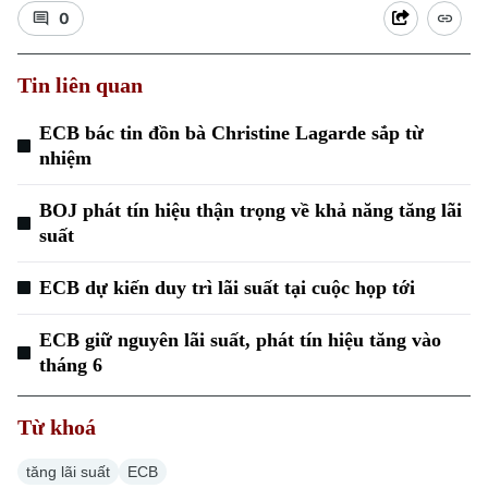
0
Tin liên quan
ECB bác tin đồn bà Christine Lagarde sắp từ
nhiệm
BOJ phát tín hiệu thận trọng về khả năng tăng lãi
suất
ECB dự kiến duy trì lãi suất tại cuộc họp tới
ECB giữ nguyên lãi suất, phát tín hiệu tăng vào
tháng 6
Chuyên mục
Từ khoá
Thời sự
tăng lãi suất
ECB
Hà Nội