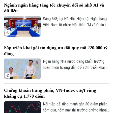
index vẫn khá tích cực. Kết thúc phiên
Ngành ngân hàng tăng tốc chuyển đổi số nhờ AI và
giao dịch, VN-index giảm 0,77 điểm
dữ liệu
(0,04%) xuống còn 1776,46 điểm. HNX-
index tăng 7,18 điểm (2,51%) lên 293,59
Sáng 5/8, tại Hà Nội, Hiệp hội Ngân hàng
điểm.
Việt Nam tổ chức Hội thảo “AI và Quản trị
dữ liệu trong hoạt động ngân hàng” với sự
tham gia của đại diện Ngân hàng Nhà
nước, các bộ, ngành, ngân hàng thương
Sắp triển khai gói tín dụng ưu đãi quy mô 220.000 tỷ
mại, doanh nghiệp công nghệ và chuyên
đồng
gia trong lĩnh vực AI.
Ngân hàng Nhà nước đang khẩn trương
hoàn thiện hướng dẫn để sớm triển khai
chương trình tín dụng ưu đãi quy mô
khoảng 220.000 tỷ đồng dành cho doanh
nghiệp nhỏ và vừa thuộc các lĩnh vực ưu
Chứng khoán hưng phấn, VN-Index vượt vùng
tiên. Đây là thông tin được Phó Thống
kháng cự 1.770 điểm
đốc Ngân hàng Nhà nước Phạm Thanh Hà
cho biết tại Họp báo Chính phủ thường kỳ
Nối tiếp đà tăng mạnh gần 30 điểm phiên
tháng 7/2026 diễn ra chiều 3/8, tại Hà
hôm qua, hôm nay thị trường chứng khoán
Liên hệ đường dây nóng (bấm để gọi)