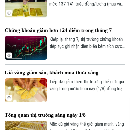
kể.
mức 137-141 triệu đồng/lượng (mua vào
- bán ra), giảm 900.000 đồng một lượng ở
cả hai chiều so với ngày 1/8.
Chứng khoán giảm hơn 124 điểm trong tháng 7
Khép lại tháng 7, thị trường chứng khoán
tiếp tục ghi nhận diễn biến kém tích cực
dù chỉ số VN-Index đã phục hồi trong
tuần giao dịch cuối cùng. Tính chung cả
tháng, VN-Index giảm hơn 124 điểm,
Giá vàng giảm sâu, khách mua thưa vắng
tương đương 6,68%, đánh dấu tháng giảm
điểm thứ hai liên tiếp.
Tiếp đà giảm theo thị trường thế giới, giá
vàng trong nước hôm nay (1/8) đồng loạt
đi xuống. Tuy nhiên, trái với những đợt
giảm giá trước, lượng khách đến mua
vàng khá thưa vắng.
Tổng quan thị trường sáng ngày 1/8
Mặc dù giá vàng thế giới giảm mạnh, vàng