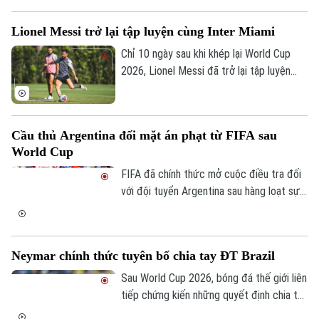
vượt trội về lịch sử đối đầu. Trước cuộc
so tài này, Việt Nam và Singapore đã gặp
Lionel Messi trở lại tập luyện cùng Inter Miami
nhau tổng cộng 22 lần ở cấp độ đội tuyển
quốc gia. Thành tích đang nghiêng về phía
Chỉ 10 ngày sau khi khép lại World Cup
Những chiến binh sao vàng với 9 chiến
2026, Lionel Messi đã trở lại tập luyện
thắng, 9 trận hòa và 4 thất bại.
cùng Inter Miami để chuẩn bị cho giai
đoạn tiếp theo của mùa giải MLS.
Cầu thủ Argentina đối mặt án phạt từ FIFA sau
World Cup
FIFA đã chính thức mở cuộc điều tra đối
với đội tuyển Argentina sau hàng loạt sự
cố xảy ra tại World Cup 2026, trong đó
có hành vi giương biểu ngữ mang thông
điệp chính trị sau trận bán kết với tuyển
Neymar chính thức tuyên bố chia tay ĐT Brazil
Anh.
Sau World Cup 2026, bóng đá thế giới liên
tiếp chứng kiến những quyết định chia tay
Liên hệ đường dây nóng (bấm để gọi)
đội tuyển quốc gia của các ngôi sao hàng
Tòa soạn
Tòa soạn