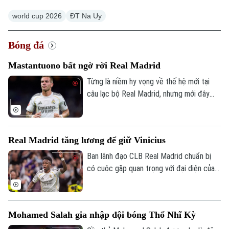
world cup 2026
ĐT Na Uy
Bóng đá
Mastantuono bất ngờ rời Real Madrid
Từng là niềm hy vọng về thế hệ mới tại
câu lạc bộ Real Madrid, nhưng mới đây
cầu thủ người Argentina Mastatuono đã
gây bất ngờ khi phải rời đội bóng Hoàng
gia Tây Ban Nha theo dạng cho mượn.
Real Madrid tăng lương để giữ Vinicius
Ban lãnh đạo CLB Real Madrid chuẩn bị
có cuộc gặp quan trọng với đại diện của
Vinicius, nhằm nối lại đàm phán gia hạn với
ngôi sao người Brazil.
Mohamed Salah gia nhập đội bóng Thổ Nhĩ Kỳ