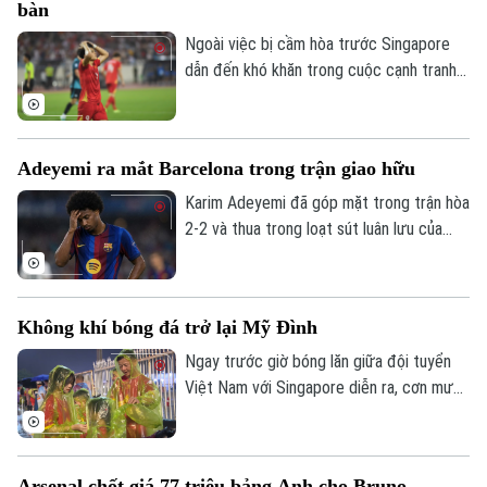
bàn
quãng thời gian dài phải ngồi ngoài lề.
Ngoài việc bị cầm hòa trước Singapore
dẫn đến khó khăn trong cuộc cạnh tranh
tại bảng A, đội tuyển Việt Nam còn thất
thế trong cuộc cạnh tranh ghi bàn. Việc
các chân sút của HLV Kim Sang Sik tịt
Adeyemi ra mắt Barcelona trong trận giao hữu
ngòi ở trận hòa tại Mỹ Đình cũng làm thay
đổi cục diện cuộc đua cá nhân.
Karim Adeyemi đã góp mặt trong trận hòa
2-2 và thua trong loạt sút luân lưu của
Barcelona trước Birmingham City ở
chuyến du đấu tiền mùa giải vào đêm
31/7.
Không khí bóng đá trở lại Mỹ Đình
Ngay trước giờ bóng lăn giữa đội tuyển
Việt Nam với Singapore diễn ra, cơn mưa
lớn khiến nhiều người lo ngại bầu không khí
trên khán đài Mỹ Đình sẽ bị ảnh hưởng
nhưng thực tế lại hoàn toàn trái ngược.
Arsenal chốt giá 77 triệu bảng Anh cho Bruno