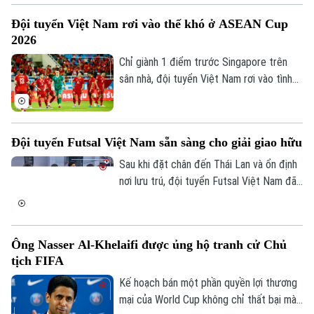
Đội tuyển Việt Nam rơi vào thế khó ở ASEAN Cup
2026
Chỉ giành 1 điểm trước Singapore trên
sân nhà, đội tuyển Việt Nam rơi vào tình
thế khó khăn ở vòng bảng ASEAN Cup
2026, bởi nếu không thể có được chiến
thắng trên sân Pakansari trước Indonesia,
Đội tuyển Futsal Việt Nam sẵn sàng cho giải giao hữu
Quang Hải và đồng đội sẽ mất quyền tự
quyết trước lượt trận cuối với Campuchia.
Sau khi đặt chân đến Thái Lan và ổn định
nơi lưu trú, đội tuyển Futsal Việt Nam đã
bước vào những buổi tập đầu tiên, chuẩn
bị cho giải giao hữu chất lượng sắp tới.
Ông Nasser Al-Khelaifi được ủng hộ tranh cử Chủ
tịch FIFA
Kế hoạch bán một phần quyền lợi thương
mại của World Cup không chỉ thất bại mà