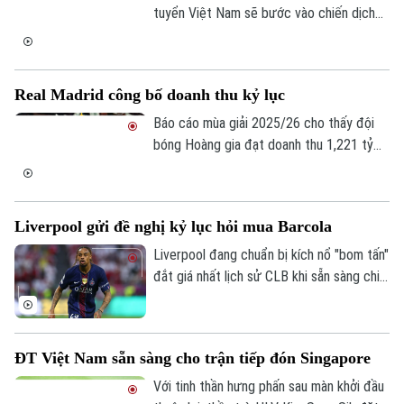
tượng.
tuyển Việt Nam sẽ bước vào chiến dịch
FIFA ASEAN Cup 2026 tại Division 1, nằm
ở bảng B cùng Thái Lan, Philippines và
Pakistan. Sự xuất hiện của đối thủ duyên
Real Madrid công bố doanh thu kỷ lục
nợ Thái Lan ngay từ vòng bảng hứa hẹn
sẽ biến bảng đấu này thành tâm điểm chú
Báo cáo mùa giải 2025/26 cho thấy đội
ý của bóng đá khu vực.
bóng Hoàng gia đạt doanh thu 1,221 tỷ
euro, tăng 3,1% so với mùa trước và trở
thành tổ chức thể thao đầu tiên trên thế
giới vượt mốc 1,2 tỷ euro doanh thu.
Liverpool gửi đề nghị kỷ lục hỏi mua Barcola
Liverpool đang chuẩn bị kích nổ "bom tấn"
đắt giá nhất lịch sử CLB khi sẵn sàng chi
tới 150 triệu euro để sở hữu Bradley
Barcola từ PSG. Chân sút trẻ người Pháp
được ban lãnh đạo The Kop xác định là
ĐT Việt Nam sẵn sàng cho trận tiếp đón Singapore
mục tiêu số một để gánh vác khoảng
trống chiến thuật mà Mohamed Salah để
Với tinh thần hưng phấn sau màn khởi đầu