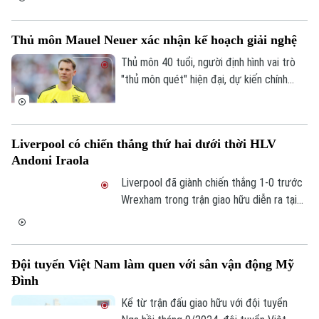
đầu. Trong đó, ngôi sao Neymar chính
0865.116.699 (hotline)
0865.116.699
thức tuyên bố giã từ đội tuyển Brazil,
Thủ môn Mauel Neuer xác nhận kế hoạch giải nghệ
khép lại một trong những sự nghiệp quốc
tế thành công và giàu dấu ấn trong lịch sử
Thủ môn 40 tuổi, người định hình vai trò
bóng đá nước này.
"thủ môn quét" hiện đại, dự kiến chính
thức giải nghệ khi bản hợp đồng hiện tại
hết hạn vào năm 2027. Dù sắp chia tay
sân cỏ, Manuel Neuer vẫn giữ vững tinh
Liverpool có chiến thắng thứ hai dưới thời HLV
thần cạnh tranh với mục tiêu giành chức
Andoni Iraola
vô địch Champions League lần thứ ba.
Liverpool đã giành chiến thắng 1-0 trước
Wrexham trong trận giao hữu diễn ra tại
Yankee Stadium. Pha lập công có phần
may mắn ở phút 75 của Rio Ngumoha giúp
The Kop duy trì mạch toàn thắng dưới
Đội tuyển Việt Nam làm quen với sân vận động Mỹ
thời HLV Andoni Iraola.
Đình
Kể từ trận đấu giao hữu với đội tuyển