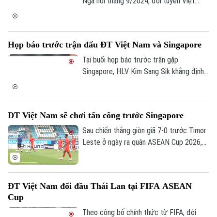
Nga hồi tháng 9/2024, đội tuyển Việt
Nam mới trở lại sân vận động Mỹ Đình để
thi đấu. Chính vì vậy, buổi tập chiều 30/7
không chỉ mang ý nghĩa hoàn tất khâu
Họp báo trước trận đấu ĐT Việt Nam và Singapore
chuẩn bị chuyên môn mà còn giúp các cầu
thủ làm quen trở lại với mặt cỏ và không
Tại buổi họp báo trước trận gặp
gian thi đấu.
Singapore, HLV Kim Sang Sik khẳng định
đội tuyển Việt Nam đã có sự chuẩn bị kỹ
lưỡng và sẵn sàng giành trọn 3 điểm trên
sân Mỹ Đình để tiến gần hơn tới tấm vé
ĐT Việt Nam sẽ chơi tấn công trước Singapore
vào bán kết ASEAN Cup 2026.
Sau chiến thắng giòn giã 7-0 trước Timor
Leste ở ngày ra quân ASEAN Cup 2026,
đội tuyển Việt Nam sẽ bước vào thử
thách tiếp theo khi tiếp đón Singapore
trên sân nhà Mỹ Đình vào ngày mai 31/7.
ĐT Việt Nam đối đầu Thái Lan tại FIFA ASEAN
Đoàn quân của HLV Kim Sang Sik quyết
Cup
tâm chơi tấn công tổng lực để giành trọn
3 điểm, qua đó duy trì mạch trận ấn
Theo công bố chính thức từ FIFA, đội