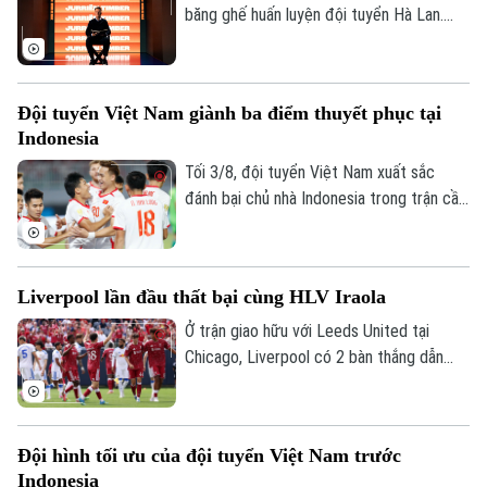
băng ghế huấn luyện đội tuyển Hà Lan.
Theo các nguồn tin thân cận với chiến
lược gia 74 tuổi, ông sẵn sàng bước vào
quá trình đàm phán nếu nhận được lời mời
Đội tuyển Việt Nam giành ba điểm thuyết phục tại
chính thức.
Indonesia
Tối 3/8, đội tuyển Việt Nam xuất sắc
đánh bại chủ nhà Indonesia trong trận cầu
tâm điểm. Kết quả "phải thắng" này giúp
đoàn quân của HLV Kim Sang-sik chính
thức mở toang cánh cửa tiến vào bán kết.
Liverpool lần đầu thất bại cùng HLV Iraola
Ở trận giao hữu với Leeds United tại
Chicago, Liverpool có 2 bàn thắng dẫn
Chuyên mục
trước trong hiệp 1 nhưng tới hiệp 2,
Leeds vùng lên và có màn ngược dòng ấn
Thời sự
tượng với 4 bàn thắng. Liverpool chấp
Đội hình tối ưu của đội tuyển Việt Nam trước
nhận thất bại đầu tiên dưới triều đại của
Hà Nội
Hà Nội
Indonesia