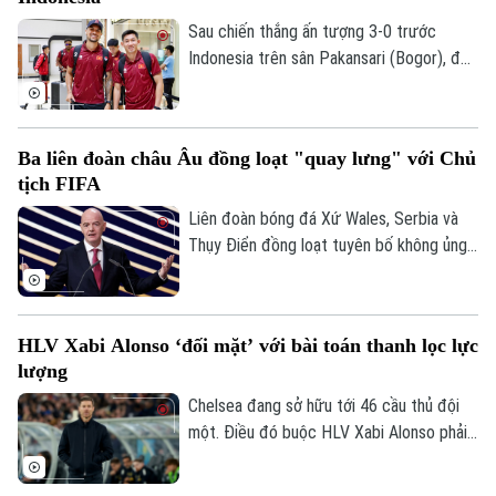
Sau chiến thắng ấn tượng 3-0 trước
Indonesia trên sân Pakansari (Bogor), đội
tuyển Việt Nam đã trở về Hà Nội để
chuẩn bị cho lượt trận cuối bảng A
ASEAN Cup 2026 gặp Campuchia.
Ba liên đoàn châu Âu đồng loạt "quay lưng" với Chủ
tịch FIFA
Liên đoàn bóng đá Xứ Wales, Serbia và
Thụy Điển đồng loạt tuyên bố không ủng
hộ Gianni Infantino tái đắc cử Chủ tịch
FIFA, khiến cuộc khủng hoảng quyền lực
tại cơ quan bóng đá thế giới tiếp tục leo
HLV Xabi Alonso ‘đối mặt’ với bài toán thanh lọc lực
thang.
lượng
Chelsea đang sở hữu tới 46 cầu thủ đội
một. Điều đó buộc HLV Xabi Alonso phải
sớm thanh lọc lực lượng trước mùa giải
mới.