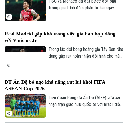
PSG và Monaco đã đạt bước đột phá
trong quá trình đàm phán từ hai ngày
trước với mức phí chuyển nhượng 50
triệu euro trong thương vụ Maghnes
Akliouche.
Real Madrid gặp khó trong việc gia hạn hợp đồng
với Vinicius Jr
Trong lúc đội bóng hoàng gia Tây Ban Nha
đang gấp rút hoàn thiện đội hình cho mùa
giải mới dưới thời Jose Mourinho, cuộc
đàm phán gia hạn với tiền đạo người Brazil
lại rơi vào bế tắc vì vấn đề lương thưởng.
ĐT Ấn Độ bỏ ngỏ khả năng rút lui khỏi FIFA
ASEAN Cup 2026
Liên đoàn Bóng đá Ấn Độ (AIFF) vừa xác
nhận trận giao hữu quốc tế với Brazil diễn
ra vào ngày 3/10 tại sân Salt Lake
(Kolkata), diễn ra đúng thời điểm FIFA
ASEAN Cup 2026 khởi tranh (24/9 -