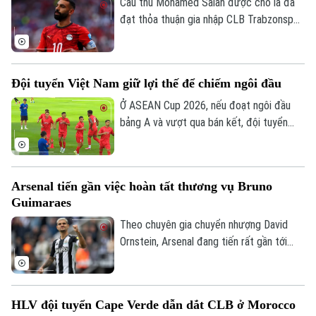
Cầu thủ Mohamed Salah được cho là đã
đạt thỏa thuận gia nhập CLB Trabzonspor
theo dạng chuyển nhượng tự do sau khi
chia tay Liverpool vào cuối mùa giải
2025/26.
Đội tuyển Việt Nam giữ lợi thế để chiếm ngôi đầu
Ở ASEAN Cup 2026, nếu đoạt ngôi đầu
bảng A và vượt qua bán kết, đội tuyển
Việt Nam sẽ đá trận chung kết lượt về
trên sân nhà Mỹ Đình. Mục tiêu đầu tiên là
ngôi đầu đã ở rất gần thầy trò HLV Kim
Arsenal tiến gần việc hoàn tất thương vụ Bruno
Sang Sik, khi chúng ta có những lợi thế rõ
Guimaraes
ràng trước lượt trận cuối vòng bảng với
Campuchia sau đây 2 ngày.
Theo chuyên gia chuyển nhượng David
Ornstein, Arsenal đang tiến rất gần tới
việc chiêu mộ tiền vệ Bruno Guimaraes từ
Newcastle United khi hai CLB đã tiến sát
thỏa thuận toàn diện và ngôi sao người
Xu hướng
HLV đội tuyển Cape Verde dẫn dắt CLB ở Morocco
Brazil chỉ còn chờ Newcastle cho phép