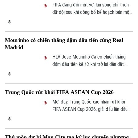
khi đội bóng thành Madrid vẫn không có
FIFA đang đối mặt với làn sóng chỉ trích
dấu hiệu thay đổi quan điểm.
dữ dội sau khi công bố kế hoạch bán một
phần quyền thương mại của World Cup và
các giải đấu lớn cho các nhà đầu tư tư
nhân.
Mourinho có chiến thắng đậm đầu tiên cùng Real
Madrid
HLV Jose Mourinho đã có chiến thắng
đậm đầu tiên kể từ khi trở lại dẫn dắt
Real Madrid khi đội bóng Hoàng gia đánh
bại Leganes 4-1 trong trận giao hữu kín
tại trung tâm huấn luyện Valdebebas.
Trung Quốc rút khỏi FIFA ASEAN Cup 2026
Mới đây, Trung Quốc xác nhận rút khỏi
FIFA ASEAN Cup 2026, giải đấu lần đầu
tiên được tổ chức vào tháng 9 tới.
Bản quyền thuộc về Cơ quan Báo và Phát thanh Truyền hình Hà Nội Giấy
phép số: Số 63/GP-TTDT, cấp ngày 10/05/2023
TRANG THÔNG TIN ĐIỆN TỬ
Thủ môn dự bị Man City tạo kỷ lục chuyển nhượng