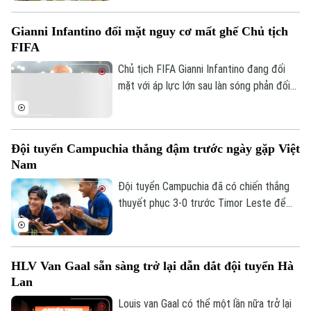
ASEAN Cup 2026, mà còn mang về khoản
thưởng khích lệ tinh thần đầy giá trị.
Gianni Infantino đối mặt nguy cơ mất ghế Chủ tịch
FIFA
Chủ tịch FIFA Gianni Infantino đang đối
mặt với áp lực lớn sau làn sóng phản đối
liên quan đến kế hoạch bán 20% cổ phần
một đơn vị quản lý các giải đấu của FIFA
cho nhà đầu tư tư nhân. Nhiều liên đoàn
Đội tuyển Campuchia thắng đậm trước ngày gặp Việt
bóng đá châu Âu đã rút lại sự ủng hộ đối
Nam
với ông, trong khi UEFA và CONCACAF
cũng công khai mất niềm tin vào ban lãnh
Đội tuyển Campuchia đã có chiến thắng
đạo FIFA.
thuyết phục 3-0 trước Timor Leste để
tạo đà tâm lý thuận lợi trước chuyến làm
khách trên sân Mỹ Đình.
HLV Van Gaal sẵn sàng trở lại dẫn dắt đội tuyển Hà
Lan
Louis van Gaal có thể một lần nữa trở lại