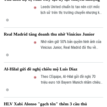
CỦA CƠ QUAN BÁO VÀ PHÁT THANH TRUYỀN HÌNH HÀ NỘI
Leeds United chuẩn bị tạo nên cột mốc
lịch sử trên thị trường chuyển nhượng khi
Số 3-5 Huỳnh Thúc Kháng-Phường Láng-Hà Nội
đạt thỏa thuận chiêu mộ thủ môn James
Giám đốc: VŨ MINH TUẤN
Trafford từ Manchester City.
Phó Giám đốc: Nguyễn Kim Khiêm, Nguyễn Minh Đức, Nguyễn Thành Lợi
Real Madrid tăng doanh thu nhờ Vinicius Junior
Nhờ nắm giữ 50% bản quyền hình ảnh của
Vinicius Junior, Real Madrid đã thu về
khoản doanh thu đáng kể. Danh mục tài
trợ đa dạng giúp tiền đạo người Brazil trở
thành một trong những gương mặt quảng
Al-Hilal gửi đề nghị chiêu mộ Luis Diaz
cáo giá trị nhất bóng đá thế giới.
Theo L’Equipe, Al-Hilal gửi đề nghị 70
triệu euro tới Bayern Munich nhằm chiêu
mộ Luis Diaz, ngôi sao vừa trải qua mùa
giải bùng nổ tại sân Allianz Arena.
HLV Xabi Alonso "gạch tên" thêm 3 cầu thủ