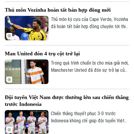
Thủ môn Vozinha hoàn tất bản hợp đồng mới
Thủ môn kỳ cựu của Cape Verde, Vozinha
đã hoàn tất bản hợp đồng chuyên tới thi
đấu cho CLB Chile - Colo Colo sáu tháng,
kèm theo khả năng gia hạn thêm một năm.
Man United đón 4 trụ cột trở lại
Trong quá trình chuẩn bị cho mùa giải mới,
Manchester United đã đón sự trở lại của
bốn trụ cột gồm Bruno Fernandes, Diogo
Dalot, Matheus Cunha và Noussair
Mazraoui sau kỳ World Cup 2026.
Đội tuyển Việt Nam được thưởng lớn sau chiến thắng
trước Indonesia
Chiến thắng thuyết phục 3-0 trước
Indonesia không chỉ giúp đội tuyển Việt
Nam mở rộng cơ hội giành vé vào bán kết