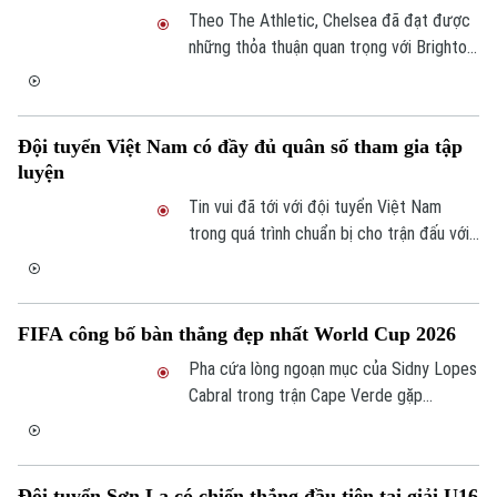
Theo The Athletic, Chelsea đã đạt được
những thỏa thuận quan trọng với Brighton
để sở hữu tiền đạo 35 tuổi, Danny
Welbeck, đồng nghĩa với việc 3 tiền đạo
Nico Jackson, Liam Delap và Marc Guiu
Đội tuyển Việt Nam có đầy đủ quân số tham gia tập
sẽ bị gạch tên khỏi kế hoạch mùa giải
luyện
2026/27.
Tin vui đã tới với đội tuyển Việt Nam
trong quá trình chuẩn bị cho trận đấu với
Singapore tại ASEAN Cup 2026 khi HLV
Kim Sang-sik có đầy đủ lực lượng tham
gia tập luyện.
FIFA công bố bàn thắng đẹp nhất World Cup 2026
Pha cứa lòng ngoạn mục của Sidny Lopes
Cabral trong trận Cape Verde gặp
Argentina đã vượt qua nhiều ứng viên
nặng ký để giành giải bàn thắng đẹp nhất
World Cup 2026.
Đội tuyển Sơn La có chiến thắng đầu tiên tại giải U16