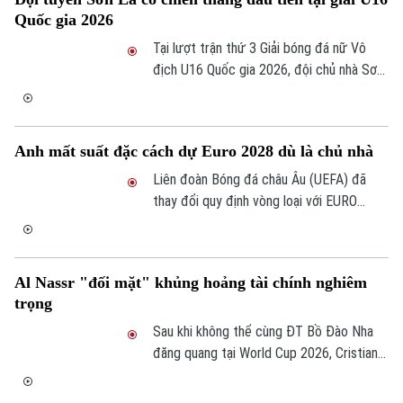
Quốc gia 2026
Tại lượt trận thứ 3 Giải bóng đá nữ Vô
địch U16 Quốc gia 2026, đội chủ nhà Sơn
La đã có màn trình diễn ấn tượng trước
TP Hồ Chí Minh và giành chiến thắng
thuyết phục 4-0.
Anh mất suất đặc cách dự Euro 2028 dù là chủ nhà
Liên đoàn Bóng đá châu Âu (UEFA) đã
thay đổi quy định vòng loại với EURO
2028 khi dù đồng chủ nhà cùng Scotland,
Cộng hòa Ireland và Xứ Wales, đội tuyển
Anh vẫn sẽ phải bước vào vòng loại cùng
Al Nassr "đối mặt" khủng hoảng tài chính nghiêm
50 đội tuyển khác của châu Âu.
trọng
Sau khi không thể cùng ĐT Bồ Đào Nha
đăng quang tại World Cup 2026, Cristiano
Ronaldo tiếp tục nhận tin không vui khi
CLB chủ quản Al Nassr đang lao đao vì