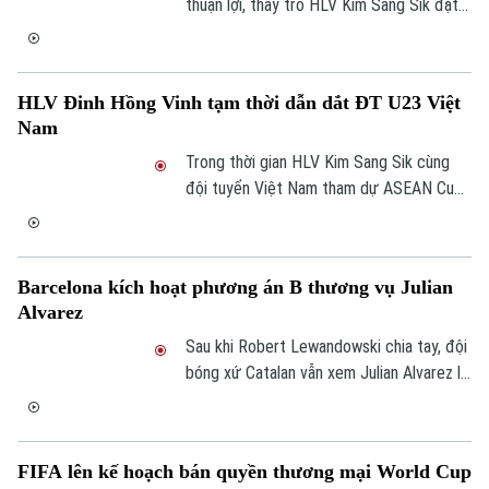
lại tại Anfield.
thuận lợi, thầy trò HLV Kim Sang Sik đặt
mục tiêu giành trọn 3 điểm trước
Singapore vào lúc 20h00 ngày 31/7 để
củng cố ngôi đầu ASEAN Cup 2026.
HLV Đinh Hồng Vinh tạm thời dẫn dắt ĐT U23 Việt
Nam
Trong thời gian HLV Kim Sang Sik cùng
đội tuyển Việt Nam tham dự ASEAN Cup
2026, HLV Đinh Hồng Vinh sẽ tạm thời
đảm nhiệm vai trò quyền HLV trưởng U23
Việt Nam ở đợt tập trung từ ngày 29/7
Barcelona kích hoạt phương án B thương vụ Julian
đến 6/8 tại Trung tâm Đào tạo Bóng đá
Alvarez
trẻ Việt Nam.
Sau khi Robert Lewandowski chia tay, đội
bóng xứ Catalan vẫn xem Julian Alvarez là
mục tiêu số 1. Theo kế hoạch ban đầu,
Barca dự định chờ phản hồi từ Atletico
đến cuối tháng 7 hoặc đầu tháng 8. Tuy
FIFA lên kế hoạch bán quyền thương mại World Cup
nhiên, thời hạn này đang đến rất gần trong