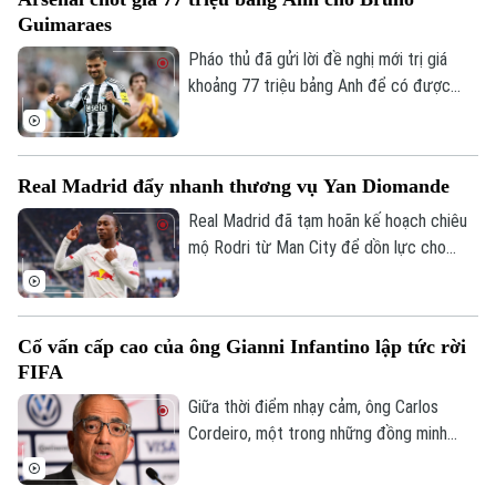
Trong màn mưa trắng xóa, dòng người vẫn
Guimaraes
đổ về sân vận động, mang theo cờ đỏ, áo
đấu và niềm tin dành cho đội tuyển Việt
Pháo thủ đã gửi lời đề nghị mới trị giá
Nam.
khoảng 77 triệu bảng Anh để có được
chữ ký của Bruno Guimaraes và được phía
Newcastle chấp thuận. Mức phí cuối cùng
có thể cán mốc 80 triệu bảng Anh tùy
Real Madrid đẩy nhanh thương vụ Yan Diomande
thuộc vào các điều khoản phụ phí.
Real Madrid đã tạm hoãn kế hoạch chiêu
mộ Rodri từ Man City để dồn lực cho
thương vụ Yan Diomande. Nếu hoàn tất
việc gia nhập Real Madrid, cầu thủ người
Bờ Biển Ngà sẽ trở thành bản hợp đồng
Cố vấn cấp cao của ông Gianni Infantino lập tức rời
đắt giá nhất lịch sử đội chủ sân Bernabeu,
FIFA
với mức giá không dưới 130 triệu euro.
Giữa thời điểm nhạy cảm, ông Carlos
Cordeiro, một trong những đồng minh
thân cận của chủ tịch Gianni Infantino, bất
ngờ tuyên bố rời FIFA.