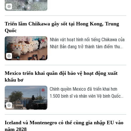
(UAE), du khách đã có cơ hội tận hưởng
không gian mát mẻ dưới những cơn mưa
nhân tạo trên một tuyến phố nghỉ dưỡng
Triển lãm Chiikawa gây sốt tại Hong Kong, Trung
đặc biệt.
Quốc
Nhân vật hoạt hình nổi tiếng Chiikawa của
Nhật Bản đang trở thành tâm điểm thu
hút đông đảo người hâm mộ tại Hong
Kong (Trung Quốc) với một triển lãm nghệ
thuật quy mô lớn. Sự kiện mang đến
Mexico triển khai quân đội bảo vệ hoạt động xuất
không gian trải nghiệm đa giác quan, kết
khẩu bơ
hợp giữa nghệ thuật, âm nhạc và các mô
hình khổng lồ, góp phần thúc đẩy du lịch
Chính quyền Mexico đã triển khai hơn
văn hóa và kinh tế sáng tạo.
1.500 binh sĩ và nhân viên Vệ binh Quốc
gia tới bang Michoacan – khu vực sản
xuất bơ trọng điểm ở miền Tây nước này,
nhằm ngăn chặn tình trạng tống tiền và
Iceland và Montenegro có thể cùng gia nhập EU vào
bạo lực của các băng nhóm tội phạm ảnh
năm 2028