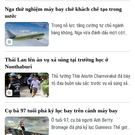
hệ an ninh giữa ba nước.
Nga thử nghiệm máy bay chở khách chế tạo trong
nước
Trong nỗ lực tăng cường tự chủ ngành
hàng không, Nga vừa đánh dấu một cột
mốc mới khi chiếc máy bay chở khách
MS-21, được chế tạo hoàn toàn trong
nước, thực hiện thành công chuyến bay
Thái Lan lên án vụ xả súng tại trường học ở
đầu tiên.
Nonthaburi
Thủ tướng Thái Anutin Charnvirakul đã bày
tỏ đau buồn sâu sắc trước vụ xả súng xảy
ra vào sáng 7/8 theo giờ địa phương, tại
trường Thepsirin, tỉnh Nonthaburi, khiến ít
nhất 8 người thiệt mạng bao gồm cả nghi
Cụ bà 97 tuổi phá kỷ lục bay trên cánh máy bay
phạm và 22 người khác bị thương.
Ở tuổi 97, cụ bà người Anh Betty
Bromage đã phá kỷ lục Guinness Thế giới
của chính mình khi trở thành người phụ nữ