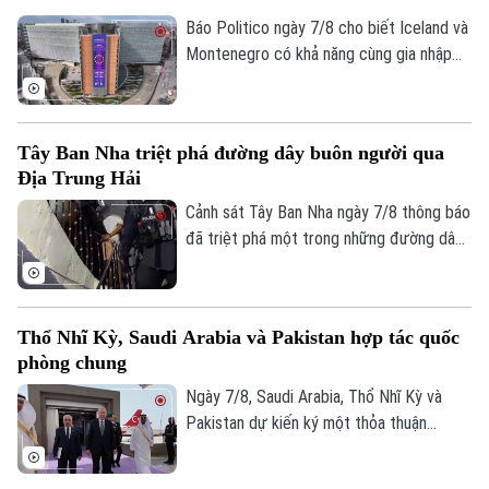
hưởng tới hoạt động xuất khẩu quả bơ
sang Mỹ.
Báo Politico ngày 7/8 cho biết Iceland và
Montenegro có khả năng cùng gia nhập
Liên minh châu Âu (EU) vào năm 2028.
Kịch bản này sẽ phụ thuộc vào kết quả
cuộc trưng cầu dân ý tại Iceland về việc
Tây Ban Nha triệt phá đường dây buôn người qua
nối lại đàm phán gia nhập EU vào cuối
Địa Trung Hải
tháng này.
Cảnh sát Tây Ban Nha ngày 7/8 thông báo
đã triệt phá một trong những đường dây
buôn người lớn nhất hoạt động trên tuyến
Liên hệ đường dây nóng (bấm để gọi)
Địa Trung Hải, bắt giữ 78 đối tượng và
Tòa soạn
Tòa soạn
thu giữ 18 tàu cao tốc.
Thổ Nhĩ Kỳ, Saudi Arabia và Pakistan hợp tác quốc
0865.116.699 (hotline)
0865.116.699
phòng chung
Ngày 7/8, Saudi Arabia, Thổ Nhĩ Kỳ và
Pakistan dự kiến ký một thỏa thuận
phòng thủ chung tại thành phố Jeddah
của Saudi Arabia, nhằm tăng cường quan