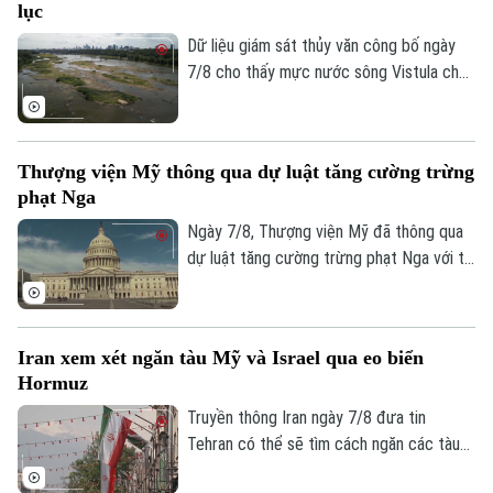
lục
Dữ liệu giám sát thủy văn công bố ngày
7/8 cho thấy mực nước sông Vistula chảy
qua thủ đô Warsaw của Ba Lan đã giảm
xuống mức thấp nhất kể từ khi công tác
đo đạc được triển khai.
Thượng viện Mỹ thông qua dự luật tăng cường trừng
phạt Nga
Ngày 7/8, Thượng viện Mỹ đã thông qua
dự luật tăng cường trừng phạt Nga với tỷ
lệ 86 phiếu thuận và 11 phiếu chống trong
phiên họp cuối cùng trước kỳ nghỉ hè.
Iran xem xét ngăn tàu Mỹ và Israel qua eo biển
Hormuz
Truyền thông Iran ngày 7/8 đưa tin
Tehran có thể sẽ tìm cách ngăn các tàu
của Mỹ và Israel đi qua eo biển Hormuz