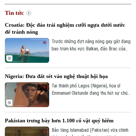
Tin tức
Croatia: Độc đáo trải nghiệm cưỡi ngựa dưới nước
để tránh nóng
Trước những đợt nắng nóng gay gắt đang
bao trùm khu vực Balkan, đảo Brac của
Croatia đã mang đến một trải nghiệm
tránh nóng khá độc đáo. Thay vì cưỡi
ngựa dọc bãi biển, du khách tại đây có
Nigeria: Đưa đất sét vào nghệ thuật hội họa
thể trực tiếp cưỡi ngựa lội dưới làn nước
biển mát lành.
Tại thành phố Lagos (Nigeria), họa sĩ
Emmanuel Olatunde đang thu hút sự chú ý
của giới nghệ thuật quốc tế khi biến đất
sét tự nhiên thành các loại sơn màu độc
đáo. Kỹ thuật sáng tạo này không chỉ mở
Pakistan trưng bày hơn 1.100 cổ vật quý hiếm
ra hướng đi mới cho nghệ thuật chân dung
mà còn lan tỏa thông điệp về sử dụng
Bảo tàng Islamabad (Pakistan) vừa chính