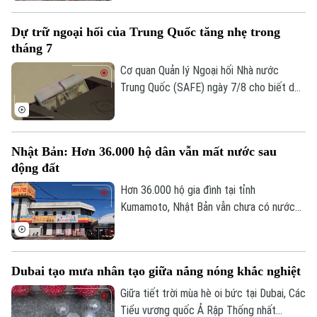
theo khuôn khổ thỏa thuận hợp tác với
Oman nhằm mở lại tuyến hàng hải chiến
Dự trữ ngoại hối của Trung Quốc tăng nhẹ trong
lược này cho hoạt động thương mại.
tháng 7
Cơ quan Quản lý Ngoại hối Nhà nước
Theo dõi Hà Nội On
Trung Quốc (SAFE) ngày 7/8 cho biết dự
trữ ngoại hối của nước này tăng nhẹ trong
tháng 7, nhờ đồng USD suy yếu và diễn
biến trái chiều của giá các loại tài sản
Nhật Bản: Hơn 36.000 hộ dân vẫn mất nước sau
trên thị trường toàn cầu.
động đất
Hơn 36.000 hộ gia đình tại tỉnh
Kumamoto, Nhật Bản vẫn chưa có nước
sinh hoạt trong 10 ngày sau trận động
đất mạnh làm rung chuyển khu vực. Giới
chức địa phương cho biết việc khôi phục
Dubai tạo mưa nhân tạo giữa nắng nóng khắc nghiệt
hoàn toàn nguồn cung cấp nước dự kiến
phải đến cuối tháng 8 mới hoàn tất.
Giữa tiết trời mùa hè oi bức tại Dubai, Các
Tiểu vương quốc Ả Rập Thống nhất