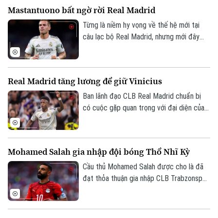
Mastantuono bất ngờ rời Real Madrid
Từng là niềm hy vọng về thế hệ mới tại
câu lạc bộ Real Madrid, nhưng mới đây
cầu thủ người Argentina Mastatuono đã
gây bất ngờ khi phải rời đội bóng Hoàng
gia Tây Ban Nha theo dạng cho mượn.
Real Madrid tăng lương để giữ Vinicius
Ban lãnh đạo CLB Real Madrid chuẩn bị
có cuộc gặp quan trọng với đại diện của
Vinicius, nhằm nối lại đàm phán gia hạn với
ngôi sao người Brazil.
Mohamed Salah gia nhập đội bóng Thổ Nhĩ Kỳ
Cầu thủ Mohamed Salah được cho là đã
đạt thỏa thuận gia nhập CLB Trabzonspor
theo dạng chuyển nhượng tự do sau khi
chia tay Liverpool vào cuối mùa giải
2025/26.