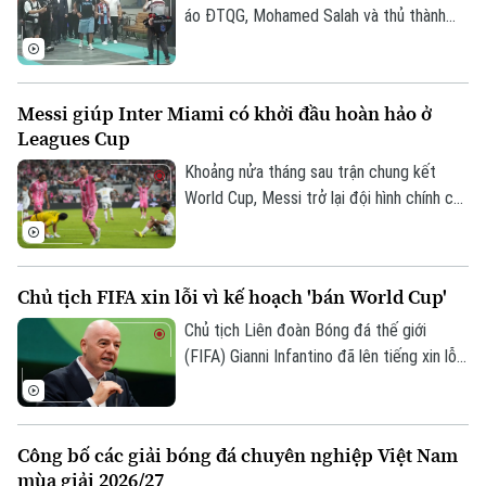
áo ĐTQG, Mohamed Salah và thủ thành
Vozinha vừa có bến đỗ mới và đều được
các CĐV chào đón như những người hùng.
Messi giúp Inter Miami có khởi đầu hoàn hảo ở
Leagues Cup
Khoảng nửa tháng sau trận chung kết
World Cup, Messi trở lại đội hình chính của
Inter Miami; anh lập tức ghi bàn với cú
đúp và 1 kiến tạo để vượt mốc 920 bàn
trong sự nghiệp, trong trận thắng San
Chủ tịch FIFA xin lỗi vì kế hoạch 'bán World Cup'
Luis (Mexico) tỷ số 4-2 vào sáng nay.
Chủ tịch Liên đoàn Bóng đá thế giới
(FIFA) Gianni Infantino đã lên tiếng xin lỗi
về nỗ lực bị chỉ trích là đáng hổ thẹn
nhằm thương mại hóa World Cup, nhưng
kiên quyết không từ chức.
Công bố các giải bóng đá chuyên nghiệp Việt Nam
mùa giải 2026/27