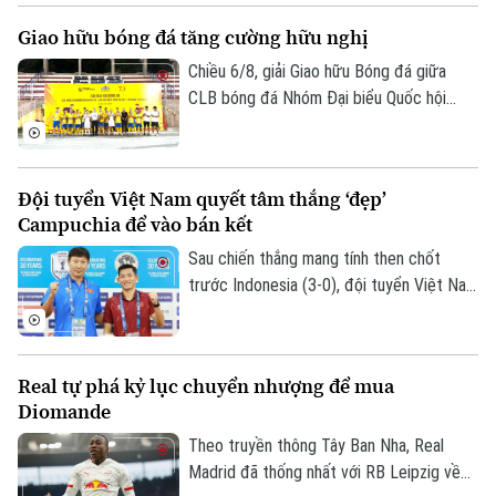
euro phí chuyển nhượng cố định và 15
Giao hữu bóng đá tăng cường hữu nghị
triệu euro phụ phí tùy theo thành tích.
Chiều 6/8, giải Giao hữu Bóng đá giữa
CLB bóng đá Nhóm Đại biểu Quốc hội
khóa XVI, Đại học Bách khoa Hà Nội và
Tập đoàn T&T Group đã diễn ra trong
không khí sôi nổi, đoàn kết và thắm tình
Đội tuyển Việt Nam quyết tâm thắng ‘đẹp’
hữu nghị.
Campuchia để vào bán kết
Sau chiến thắng mang tính then chốt
trước Indonesia (3-0), đội tuyển Việt Nam
đặt một chân vào bán kết ASEAN Cup
2026. Thầy trò HLV Kim Sang Sik chỉ cần
một trận hòa là đi tiếp, nhưng họ muốn
Real tự phá kỷ lục chuyển nhượng để mua
làm nhiều hơn thế trước Campuchia, quyết
Diomande
thắng đẹp đối thủ đã sớm bị loại để giành
ngôi nhất bảng.
Theo truyền thông Tây Ban Nha, Real
Madrid đã thống nhất với RB Leipzig về