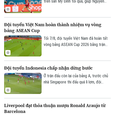
Đã phát sóng
trên sân Mỹ Đình tối qua, giúp Nguyễn
Đình Bắc tạm thời độc chiếm vị trí số 1
Golf
Sao
trong danh sách ghi bàn ASEAN Cup
2026.
Điện ảnh
Đội tuyển Việt Nam hoàn thành nhiệm vụ vòng
bảng ASEAN Cup
Thời trang
Tối 7/8, đội tuyển Việt Nam đã hoàn tất
vòng bảng ASEAN Cup 2026 bằng trận
Âm nhạc
đấu tiếp đón Campuchia. Trong lần thứ 2
được thi đấu trên sân nhà từ đầu giải,
thầy trò huấn luyện viên Kim Sang Sik mới
Đội tuyển Indonesia chấp nhận dừng bước
có được niềm vui trọn vẹn ở Mỹ Đình.
Ở trận đấu còn lại của bảng A, trước chủ
nhà Singapore thi đấu quá lì lợm, đội
tuyển Indonesia dù có bàn dẫn trước
nhưng chung cuộc vẫn bị cầm chân. Kết
quả này là không đủ để giúp đội bóng xứ
Liverpool đạt thỏa thuận mượn Ronald Araujo từ
vạn đảo vào bán kết.
Barcelona