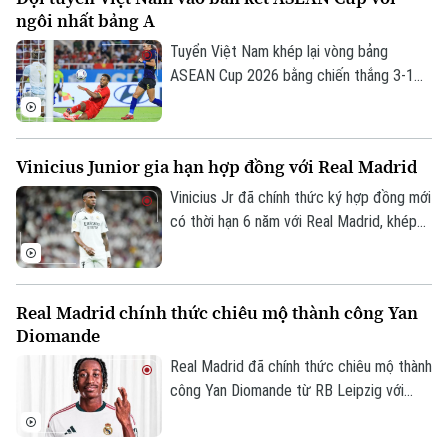
được cho là đồng ý ký hợp đồng có thời
ngôi nhất bảng A
hạn đến năm 2031.
Tuyển Việt Nam khép lại vòng bảng
Theo dõi Hà Nội On
ASEAN Cup 2026 bằng chiến thắng 3-1
trước Campuchia trên sân Mỹ Đình. Đình
Bắc tỏa sáng với cú đúp, giúp thầy trò
HLV Kim Sang-sik giành trọn 3 điểm và
Vinicius Junior gia hạn hợp đồng với Real Madrid
tạo đà thuận lợi trước vòng bán kết.
Vinicius Jr đã chính thức ký hợp đồng mới
có thời hạn 6 năm với Real Madrid, khép
lại những đồn đoán về khả năng chuyển
đến Arsenal.
Real Madrid chính thức chiêu mộ thành công Yan
Diomande
Real Madrid đã chính thức chiêu mộ thành
công Yan Diomande từ RB Leipzig với
mức giá kỷ lục. Tổng giá trị thương vụ lên
tới 140 triệu euro, bao gồm 125 triệu