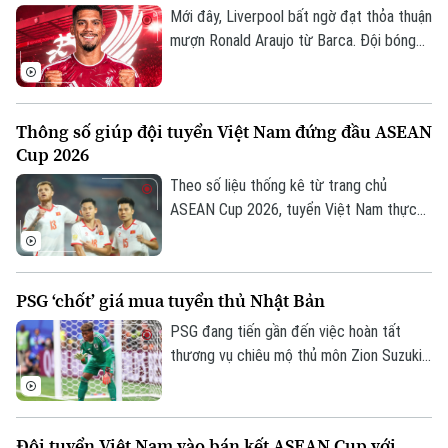
Mới đây, Liverpool bất ngờ đạt thỏa thuận
mượn Ronald Araujo từ Barca. Đội bóng
nước Anh sẽ chịu toàn bộ tiền lương của
trung vệ người Uruguay và được cài điều
khoản mua đứt nhưng không bắt buộc.
Thông số giúp đội tuyển Việt Nam đứng đầu ASEAN
Cup 2026
Theo số liệu thống kê từ trang chủ
ASEAN Cup 2026, tuyển Việt Nam thực
hiện tổng cộng 2.202 đường chuyền sau 4
trận, trong đó có tới 1.944 đường chuyền
chính xác, đạt tỷ lệ thành công lên tới
PSG ‘chốt’ giá mua tuyển thủ Nhật Bản
88% là những con số ấn tượng nhất từ khi
giải khởi tranh.
PSG đang tiến gần đến việc hoàn tất
thương vụ chiêu mộ thủ môn Zion Suzuki
từ Parma và dự kiến chi khoảng 36 triệu
euro để đưa Suzuki về sân Parc des
Princes. Thủ môn người Nhật Bản cũng
Đội tuyển Việt Nam vào bán kết ASEAN Cup với