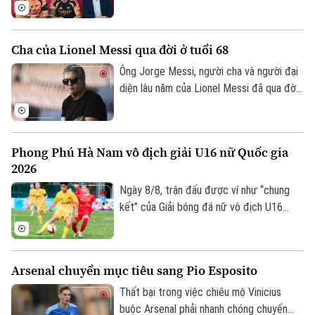
Newcastle United với mức phí 75 triệu
bảng. Tuyển thủ Brazil sẽ ký hợp đồng 4
năm, kèm tùy chọn gia hạn thêm một mùa,
Cha của Lionel Messi qua đời ở tuổi 68
qua đó trở thành mảnh ghép quan trọng
trong kế hoạch của HLV Mikel Arteta.
Ông Jorge Messi, người cha và người đại
diện lâu năm của Lionel Messi đã qua đời
ở tuổi 68 sau thời gian dài chống chọi với
bệnh tật. Theo truyền thông Argentina,
Jorge Messi qua đời vào khoảng 22h ngày
Phong Phú Hà Nam vô địch giải U16 nữ Quốc gia
7/8 tại một bệnh viện ở Rosario, quê nhà
Chuyên mục
2026
của gia đình.
Ngày 8/8, trận đấu được ví như “chung
Thời sự
kết” của Giải bóng đá nữ vô địch U16
Quốc gia 2026 đã khép lại với chiến thắng
Hà Nội
Hà Nội
tối thiểu dành cho Phong Phú Hà Nam
trước đối thủ được đánh giá cao là Hà
Chính trị
Nhịp sống Hà Nội
Arsenal chuyển mục tiêu sang Pio Esposito
Thế giới
Nội.
Xã hội
Thất bại trong việc chiêu mộ Vinicius
Người Hà Nội
Tin tức
buộc Arsenal phải nhanh chóng chuyển
Kinh tế