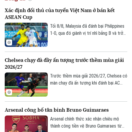
Xác định đối thủ của tuyển Việt Nam ở bán kết
ASEAN Cup
Tối 8/8, Malaysia đã đánh bại Philippines
1-0, qua đó giành vị trí nhì bảng B và trở
thành đối thủ của tuyển Việt Nam tại bán
kết ASEAN Cup 2026.
Chelsea chạy đà đầy ấn tượng trước thềm mùa giải
2026/27
Trước thềm mùa giải 2026/27, Chelsea có
màn chạy đà ấn tượng khi đánh bại AC
Milan 3-0 trong trận giao hữu. Kết quả này
giúp HLV Xabi Alonso có màn chuẩn bị
tích cực trước mùa giải mới khởi tranh
Arsenal công bố tân binh Bruno Guimaraes
vào ngày 25/8.
Arsenal chính thức xác nhận chiêu mộ
thành công tiền vệ Bruno Guimaraes từ