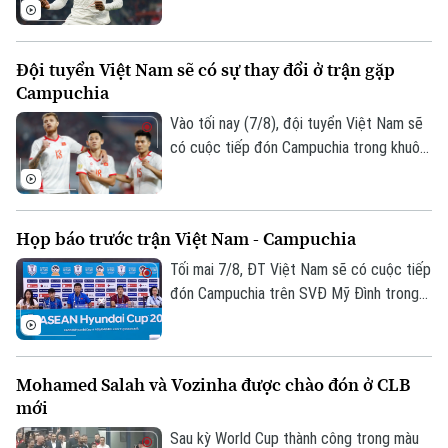
phí chuyển nhượng. Trong đó có 144,5
triệu USD trả trước và 11,5 triệu USD phụ
phí, trở thành bản hợp đồng kỷ lục của
Đội tuyển Việt Nam sẽ có sự thay đổi ở trận gặp
CLB.
Campuchia
Vào tối nay (7/8), đội tuyển Việt Nam sẽ
có cuộc tiếp đón Campuchia trong khuôn
khổ lượt trận cuối cùng vòng bảng ASEAN
Liên hệ đường dây nóng (bấm để gọi)
Cup 2026. Ở buổi họp báo trước trận vào
ngày 6/8, HLV Kim Sang Sik đã tiết lộ sẽ
Tòa soạn
Tòa soạn
Họp báo trước trận Việt Nam - Campuchia
có những sự điều chỉnh một số vị trí
0865.116.699 (hotline)
0865.116.699
trong đội hình đội tuyển Việt Nam, nhưng
Tối mai 7/8, ĐT Việt Nam sẽ có cuộc tiếp
vẫn hướng tới chiến thắng trước
đón Campuchia trên SVĐ Mỹ Đình trong
Campuchia.
khuôn khổ lượt cuối vòng bảng ASEAN
Cup 2026. Sáng 6/8, hai đội cũng đã có
cuộc họp báo để chia sẻ thông tin trước
Mohamed Salah và Vozinha được chào đón ở CLB
trận.
mới
Sau kỳ World Cup thành công trong màu