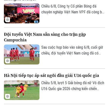
Chiều 6/8, Công ty Cổ phần Bóng đá
chuyên nghiệp Việt Nam VPF đã công bố
các giải bóng đá chuyên nghiệp Việt Nam
mùa giải 2026/2027. Trong đó, được quan
tâm nhất là lễ bốc thăm và xếp lịch thi
Đội tuyển Việt Nam sẵn sàng cho trận gặp
đấu chính thức cho giải V.League 1 mùa
Campuchia
giải năm nay.
Sau cuộc họp báo vào sáng 6/8, cuối giờ
chiều, đội tuyển Việt Nam cũng đã có
buổi tập cuối trên SVĐ Quốc gia Mỹ Đình
để làm quen sân đấu chính thức. Tinh thần
của toàn đội đang lên cao sau trận thắng
Hà Nội tiếp tục áp sát ngôi đầu giải U16 quốc gia
tưng bừng trước Indonesia ngay trên sân
Bản quyền thuộc về Cơ quan Báo và Phát thanh Truyền hình Hà Nội Giấy
khách.
Chiều 5/8, lượt 5 Giải bóng đá nữ Vô địch
phép số: Số 63/GP-TTDT, cấp ngày 10/05/2023
U16 Quốc gia 2026 chứng kiến chiến
thắng thuyết phục của Hà Nội trước
TRANG THÔNG TIN ĐIỆN TỬ
TP.HCM, giúp Hà Nội có 10 điểm sau 5
CỦA CƠ QUAN BÁO VÀ PHÁT THANH TRUYỀN HÌNH HÀ NỘI
trận, bằng điểm Phong Phú Hà Nam