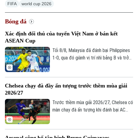
Hà Nội
FIFA
world cup 2026
Chính trị
Nhịp sống Hà Nội
Thế giới
Bóng đá
Xã hội
Người Hà Nội
Xác định đối thủ của tuyển Việt Nam ở bán kết
Tin tức
Kinh tế
ASEAN Cup
An ninh trật tự
Khoảnh khắc Hà Nội
Quân sự
Tối 8/8, Malaysia đã đánh bại Philippines
Tin tức
Nhà đất
Công nghệ
1-0, qua đó giành vị trí nhì bảng B và trở
Ẩm thực
Hồ sơ
thành đối thủ của tuyển Việt Nam tại bán
Cafe sáng
Tin tức
Tàu và Xe
kết ASEAN Cup 2026.
Người Việt 4 phương
Tài chính Ngân hàng
Đầu tư
Chelsea chạy đà đầy ấn tượng trước thềm mùa giải
Ô tô
Giáo dục
2026/27
Doanh nghiệp
Căn hộ
Tàu
Trước thềm mùa giải 2026/27, Chelsea có
Tin tức
Văn hóa
màn chạy đà ấn tượng khi đánh bại AC
Đất đai
Xe máy
Milan 3-0 trong trận giao hữu. Kết quả này
Tuyển sinh
Tin tức
Sức khỏe
giúp HLV Xabi Alonso có màn chuẩn bị
Kinh nghiệm
Thị trường
tích cực trước mùa giải mới khởi tranh
Hướng nghiệp
Làng nghề
Arsenal công bố tân binh Bruno Guimaraes