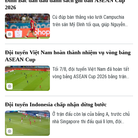
Đình Bắc dẫn đầu danh sách ghi bàn ASEAN Cup
của đội tuyển Việt Nam trên sân Mỹ Đình.
2026
Ngay từ chiều 8/8, người hâm mộ đã có
thể mua vé.
Cú đúp bàn thắng vào lưới Campuchia
trên sân Mỹ Đình tối qua, giúp Nguyễn
Đình Bắc tạm thời độc chiếm vị trí số 1
trong danh sách ghi bàn ASEAN Cup
2026.
Đội tuyển Việt Nam hoàn thành nhiệm vụ vòng bảng
ASEAN Cup
Tối 7/8, đội tuyển Việt Nam đã hoàn tất
vòng bảng ASEAN Cup 2026 bằng trận
đấu tiếp đón Campuchia. Trong lần thứ 2
được thi đấu trên sân nhà từ đầu giải,
thầy trò huấn luyện viên Kim Sang Sik mới
Đội tuyển Indonesia chấp nhận dừng bước
có được niềm vui trọn vẹn ở Mỹ Đình.
Ở trận đấu còn lại của bảng A, trước chủ
nhà Singapore thi đấu quá lì lợm, đội
tuyển Indonesia dù có bàn dẫn trước
Liên hệ đường dây nóng (bấm để gọi)
nhưng chung cuộc vẫn bị cầm chân. Kết