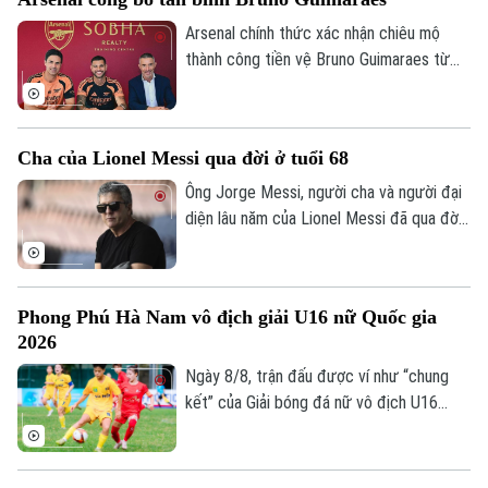
vào ngày 25/8.
Y tế
Thể thao
Đánh giá
Arsenal chính thức xác nhận chiêu mộ
Di tích
Dinh dưỡng
thành công tiền vệ Bruno Guimaraes từ
Bóng đá
Giải trí
Newcastle United với mức phí 75 triệu
Tư vấn sức khỏe
bảng. Tuyển thủ Brazil sẽ ký hợp đồng 4
Quần vợt
Tin tức
Đã phát sóng
năm, kèm tùy chọn gia hạn thêm một mùa,
Cha của Lionel Messi qua đời ở tuổi 68
qua đó trở thành mảnh ghép quan trọng
Golf
Sao
trong kế hoạch của HLV Mikel Arteta.
Ông Jorge Messi, người cha và người đại
diện lâu năm của Lionel Messi đã qua đời
Điện ảnh
ở tuổi 68 sau thời gian dài chống chọi với
bệnh tật. Theo truyền thông Argentina,
Thời trang
Jorge Messi qua đời vào khoảng 22h ngày
Phong Phú Hà Nam vô địch giải U16 nữ Quốc gia
7/8 tại một bệnh viện ở Rosario, quê nhà
Âm nhạc
2026
của gia đình.
Ngày 8/8, trận đấu được ví như “chung
kết” của Giải bóng đá nữ vô địch U16
Quốc gia 2026 đã khép lại với chiến thắng
tối thiểu dành cho Phong Phú Hà Nam
trước đối thủ được đánh giá cao là Hà