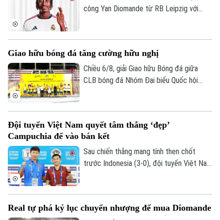
công Yan Diomande từ RB Leipzig với
mức giá kỷ lục. Tổng giá trị thương vụ lên
tới 140 triệu euro, bao gồm 125 triệu
euro phí chuyển nhượng cố định và 15
Giao hữu bóng đá tăng cường hữu nghị
triệu euro phụ phí tùy theo thành tích.
Chiều 6/8, giải Giao hữu Bóng đá giữa
CLB bóng đá Nhóm Đại biểu Quốc hội
khóa XVI, Đại học Bách khoa Hà Nội và
Tập đoàn T&T Group đã diễn ra trong
không khí sôi nổi, đoàn kết và thắm tình
Đội tuyển Việt Nam quyết tâm thắng ‘đẹp’
hữu nghị.
Campuchia để vào bán kết
Sau chiến thắng mang tính then chốt
trước Indonesia (3-0), đội tuyển Việt Nam
đặt một chân vào bán kết ASEAN Cup
2026. Thầy trò HLV Kim Sang Sik chỉ cần
một trận hòa là đi tiếp, nhưng họ muốn
Real tự phá kỷ lục chuyển nhượng để mua Diomande
làm nhiều hơn thế trước Campuchia, quyết