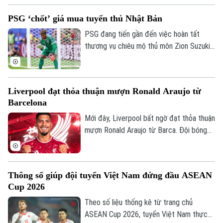
quả này là không đủ để giúp đội bóng xứ
Tòa soạn
Tòa soạn
PSG ‘chốt’ giá mua tuyển thủ Nhật Bản
vạn đảo vào bán kết.
0865.116.699 (hotline)
0865.116.699
PSG đang tiến gần đến việc hoàn tất
thương vụ chiêu mộ thủ môn Zion Suzuki
từ Parma và dự kiến chi khoảng 36 triệu
euro để đưa Suzuki về sân Parc des
Princes. Thủ môn người Nhật Bản cũng
Liverpool đạt thỏa thuận mượn Ronald Araujo từ
được cho là đồng ý ký hợp đồng có thời
Barcelona
hạn đến năm 2031.
Mới đây, Liverpool bất ngờ đạt thỏa thuận
mượn Ronald Araujo từ Barca. Đội bóng
nước Anh sẽ chịu toàn bộ tiền lương của
trung vệ người Uruguay và được cài điều
khoản mua đứt nhưng không bắt buộc.
Thông số giúp đội tuyển Việt Nam đứng đầu ASEAN
Cup 2026
Theo số liệu thống kê từ trang chủ
ASEAN Cup 2026, tuyển Việt Nam thực