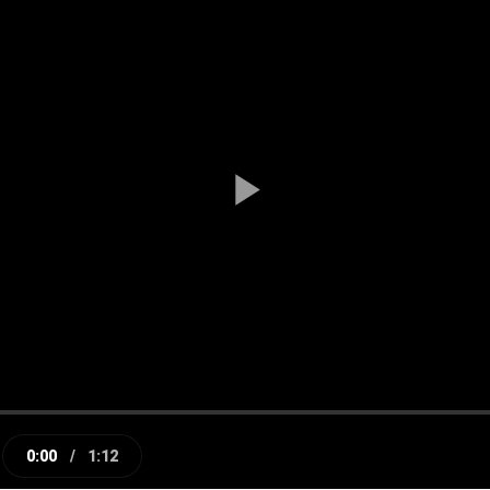
Play
Video
0:00
/
1:12
e
Current
Duration