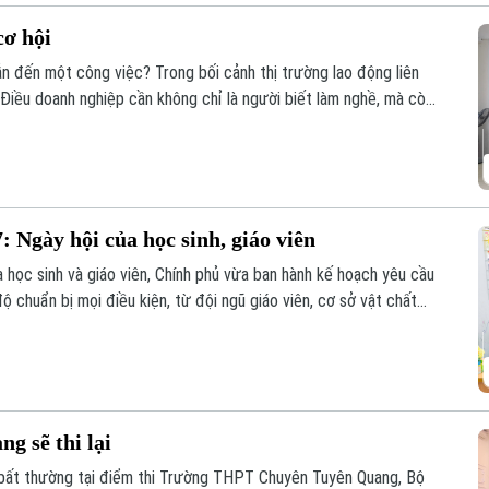
cơ hội
n đến một công việc? Trong bối cảnh thị trường lao động liên
. Điều doanh nghiệp cần không chỉ là người biết làm nghề, mà còn
à sẵn sàng đảm nhận những vai trò mới.
 Ngày hội của học sinh, giáo viên
a học sinh và giáo viên, Chính phủ vừa ban hành kế hoạch yêu cầu
ộ chuẩn bị mọi điều kiện, từ đội ngũ giáo viên, cơ sở vật chất
h nào bị bỏ lại phía sau.
g sẽ thi lại
u bất thường tại điểm thi Trường THPT Chuyên Tuyên Quang, Bộ