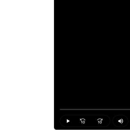
Loaded
:
0.00%
Play
Mut