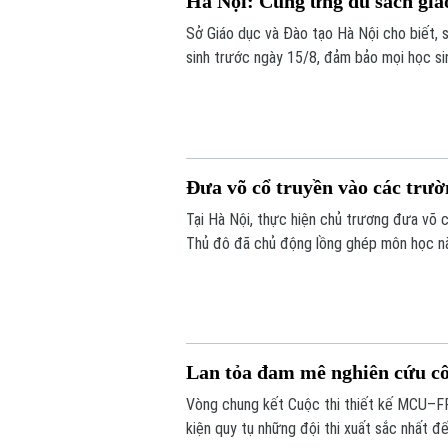
Hà Nội: Cung ứng đủ sách giá
Sở Giáo dục và Đào tạo Hà Nội cho biết, 
sinh trước ngày 15/8, đảm bảo mọi học s
Đưa võ cổ truyền vào các trườ
Tại Hà Nội, thực hiện chủ trương đưa võ 
Thủ đô đã chủ động lồng ghép môn học nà
thuật từ môi trường học đường, giúp các e
Lan tỏa đam mê nghiên cứu cô
Vòng chung kết Cuộc thi thiết kế MCU–FP
kiện quy tụ những đội thi xuất sắc nhất đ