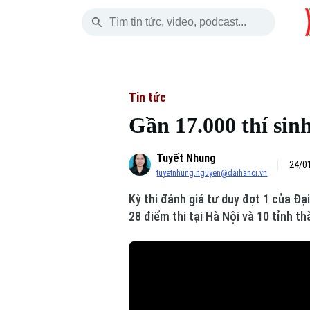
Thứ Sáu
THỜI SỰ
HÀ NỘI
THẾ GIỚI
07 Tháng 08, 2026
Hà Nội
Nhịp sống Hà Nộ
Tin tức
Tin tức
Gần 17.000 thí sin
Chính trị
Người Hà Nội
Quân s
Tuyết Nhung
Xã hội
Khoảnh khắc Hà 
Hồ sơ
24/0
tuyetnhung.nguyen@daihanoi.vn
An ninh trật tự
Ẩm thực
Người V
Kỳ thi đánh giá tư duy đợt 1 của Đạ
28 điểm thi tại Hà Nội và 10 tỉnh t
Công nghệ
Skip Ad