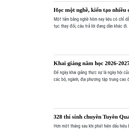
Học một nghề, kiến tạo nhiều 
Một tấm bằng nghề hôm nay liệu có chỉ dẫ
tục thay đổi, câu trả lời đang dần khác đi
là người có năng lực thích ứng, học hỏi v
Khai giảng năm học 2026-2027:
Để ngày khai giảng thực sự là ngày hội củ
các bộ, ngành, địa phương tập trung cao đ
đến sách giáo khoa, bảo đảm không học sin
328 thí sinh chuyên Tuyên Quan
Hơn một tháng sau khi phát hiện dấu hiệ