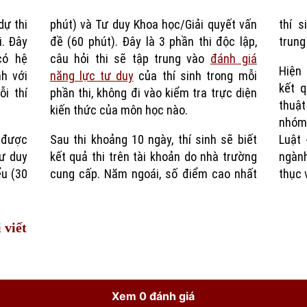
dự thi
phút) và Tư duy Khoa học/Giải quyết vấn
thí s
Time
i. Đây
đề (60 phút). Đây là 3 phần thi độc lập,
trung
có hệ
câu hỏi thi sẽ tập trung vào
đánh giá
Hiện 
h với
năng lực tư duy
của thí sinh trong mỗi
kết q
i thí
phần thi, không đi vào kiểm tra trực diện
thuật
kiến thức của môn học nào.
nhóm
y được
Sau thi khoảng 10 ngày, thí sinh sẽ biết
Luật
Tư duy
kết quả thi trên tài khoản do nhà trường
ngàn
ểu (30
cung cấp. Năm ngoái, số điểm cao nhất
thục 
 viết
Xem 0 đánh giá