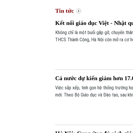
Tin tức
Kết nối giáo dục Việt - Nhật q
Không chỉ là một buổi gặp gỡ, chuyến thăm
THCS Thành Công, Hà Nội còn mở ra cơ hội
đắp tình hữu nghị từ những trải nghiệm t
Cả nước dự kiến giảm hơn 17.0
Việc sắp xếp, tinh gọn hệ thống trường 
mới. Theo Bộ Giáo dục và Đào tạo, sau kh
17.000 đầu mối cơ sở giáo dục công lập, 
khó khăn.