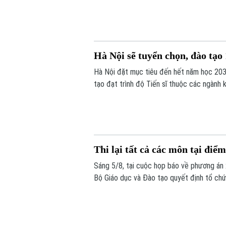
tinh thần sáng tạo, nghiên cứu và ứng dụn
Hà Nội sẽ tuyển chọn, đào tạo 
Hà Nội đặt mục tiêu đến hết năm học 203
tạo đạt trình độ Tiến sĩ thuộc các ngành 
Thi lại tất cả các môn tại đi
Sáng 5/8, tại cuộc họp báo về phương án
Bộ Giáo dục và Đào tạo quyết định tổ chức 
Thời gian thi lại dự kiến vào ngày 14 và 15