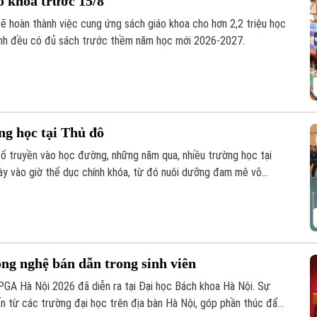
o khoa trước 15/8
sẽ hoàn thành việc cung ứng sách giáo khoa cho hơn 2,2 triệu học
inh đều có đủ sách trước thềm năm học mới 2026-2027.
ng học tại Thủ đô
cổ truyền vào học đường, những năm qua, nhiều trường học tại
y vào giờ thể dục chính khóa, từ đó nuôi dưỡng đam mê võ
m học sinh thắp lên tình yêu với những giá trị truyền thống.
ng nghệ bán dẫn trong sinh viên
GA Hà Nội 2026 đã diễn ra tại Đại học Bách khoa Hà Nội. Sự
ến từ các trường đại học trên địa bàn Hà Nội, góp phần thúc đẩy