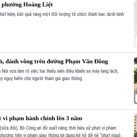
ại phường Hoàng Liệt
hát hiện, bắt quả tang một đối tượng tổ chức đánh bạc dưới hình
ách, đánh võng trên đường Phạm Văn Đồng
Nội vừa làm rõ việc hai thiếu niên điều khiển xe máy lạng lách,
 nguy hiểm cho người tham gia giao thông.
t vi phạm hành chính lên 3 năm
 (sửa đổi), Bộ Công an đề xuất nâng thời hiệu xử phạt vi phạm
phương tiện vi phạm giao thông lợi dụng kẽ hở để né “phạt nguội”