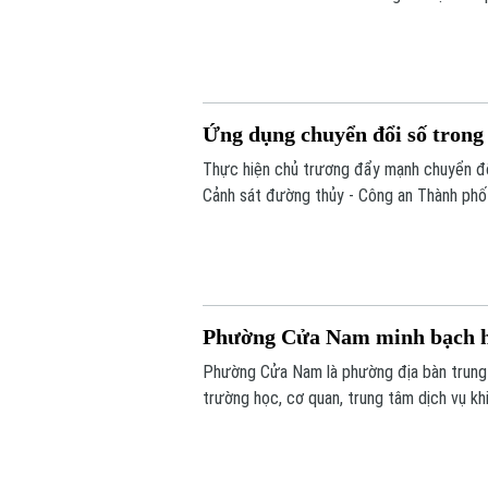
khi đăng kiểm.
Ứng dụng chuyển đổi số trong 
Thực hiện chủ trương đẩy mạnh chuyển đổi
Cảnh sát đường thủy - Công an Thành phố 
bãi tập kết vật liệu xây dựng trên tuyến qu
Phường Cửa Nam minh bạch hó
Phường Cửa Nam là phường địa bàn trung t
trường học, cơ quan, trung tâm dịch vụ k
triển khai đồng bộ nhiều giải pháp nhằm q
trật tự đô thị và tạo thuận lợi cho người d