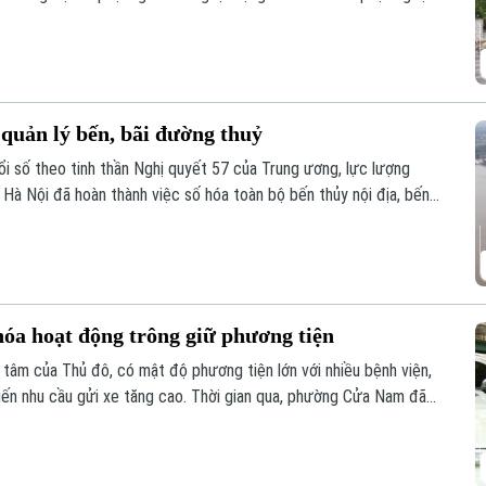
quản lý bến, bãi đường thuỷ
 số theo tinh thần Nghị quyết 57 của Trung ương, lực lượng
Hà Nội đã hoàn thành việc số hóa toàn bộ bến thủy nội địa, bến
ản lý.
a hoạt động trông giữ phương tiện
âm của Thủ đô, có mật độ phương tiện lớn với nhiều bệnh viện,
hiến nhu cầu gửi xe tăng cao. Thời gian qua, phường Cửa Nam đã
uản lý chặt chẽ các điểm trông giữ phương tiện, góp phần lập lại
ân.