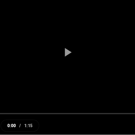
Play
Video
0:00
/
1:15
e
Current
Duration