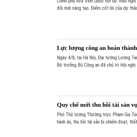
Chính phủ vừa trình Quốc hội dự thảo nghị
đổi mới sáng tạo. Điểm cốt lõi của dự thảo
coi xử lý hình sự là biện pháp cuối cùng. 
chung.
Lực lượng công an hoàn thành
Ngày 4/8, tại Hà Nội, Đại tướng Lương Ta
Bộ trưởng Bộ Công an đã chủ trì Hội ngh
đã thể hiện rõ thế chủ động, nhạy bén của
Quy chế mới thu hồi tài sản v
Phó Thủ tướng Thường trực Phạm Gia Túc 
hành án, thu hồi tài sản bị chiếm đoạt, th
Quyết định số 97/QĐ-BCĐ742 ban hành Quy
Ban Chỉ đạo này.