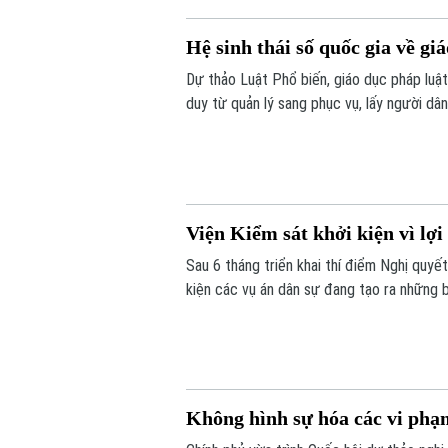
Hệ sinh thái số quốc gia về gi
Dự thảo Luật Phổ biến, giáo dục pháp luậ
duy từ quản lý sang phục vụ, lấy người dâ
hệ sinh thái số quốc gia, tích hợp trí tuệ 
Viện Kiểm sát khởi kiện vì lợi
Sau 6 tháng triển khai thí điểm Nghị quyế
kiện các vụ án dân sự đang tạo ra những 
thực hành quyền công tố, Viện Kiểm sát đã
đồng và đặc biệt là những nhóm người yếu
Không hình sự hóa các vi phạm