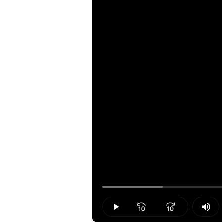
Loaded
:
13.09%
Play
Mut