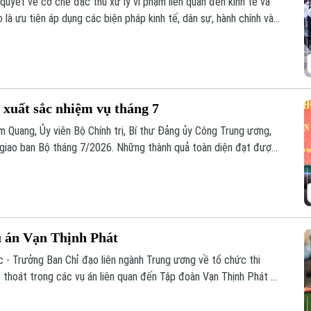
 quyết về cơ chế đặc thù xử lý vi phạm liên quan đến kinh tế và
 là ưu tiên áp dụng các biện pháp kinh tế, dân sự, hành chính và
Chính sách này nhằm bảo vệ cán bộ dám nghĩ dám làm vì lợi ích
 xuất sắc nhiệm vụ tháng 7
m Quang, Ủy viên Bộ Chính trị, Bí thư Đảng ủy Công Trung ương,
ị giao ban Bộ tháng 7/2026. Những thành quả toàn diện đạt được
 toàn lực lượng trước mọi tình huống.
ụ án Vạn Thịnh Phát
- Trưởng Ban Chỉ đạo liên ngành Trung ương về tổ chức thi
ất thoát trong các vụ án liên quan đến Tập đoàn Vạn Thịnh Phát ký
 chế tổ chức, hoạt động và phân công nhiệm vụ các thành viên