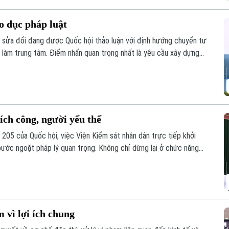
áo dục pháp luật
t sửa đổi đang được Quốc hội thảo luận với định hướng chuyển tư
n làm trung tâm. Điểm nhấn quan trọng nhất là yêu cầu xây dựng
nhân tạo để hỗ trợ cộng đồng tra cứu thông tin liên tục.
 ích công, người yếu thế
t 205 của Quốc hội, việc Viện Kiểm sát nhân dân trực tiếp khởi
bước ngoặt pháp lý quan trọng. Không chỉ dừng lại ở chức năng
 trở thành "lá chắn" trực tiếp bảo vệ lợi ích của Nhà nước, cộng
 thế.
 vì lợi ích chung