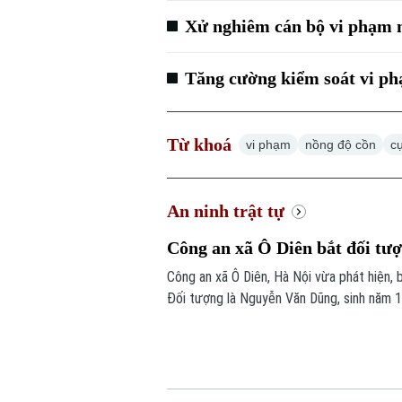
Xử nghiêm cán bộ vi phạm n
Tăng cường kiểm soát vi p
Từ khoá
vi phạm
nồng độ cồn
c
An ninh trật tự
Công an xã Ô Diên bắt đối tượ
Công an xã Ô Diên, Hà Nội vừa phát hiện, 
Đối tượng là Nguyễn Văn Dũng, sinh năm 1
ba đường Thượng Hội - Tân Lập.