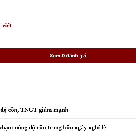
Time
 viết
Xem 0 đánh giá
g độ cồn, TNGT giảm mạnh
 phạm nồng độ cồn trong bốn ngày nghỉ lễ