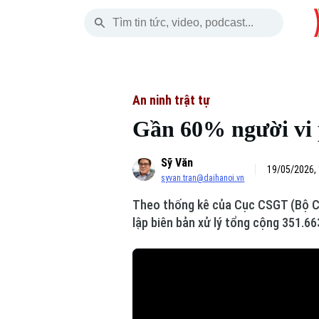
Thứ Năm
THỜI SỰ
HÀ NỘI
THẾ GIỚI
06 Tháng 08, 2026
Hà Nội
Nhịp sống Hà Nộ
Tin tức
An ninh trật tự
Gần 60% người vi 
Chính trị
Người Hà Nội
Quân s
Sỹ Văn
Xã hội
Khoảnh khắc Hà 
Hồ sơ
19/05/2026,
syvan.tran@daihanoi.vn
An ninh trật tự
Ẩm thực
Người V
Theo thống kê của Cục CSGT (Bộ Côn
lập biên bản xử lý tổng cộng 351.6
Công nghệ
Skip Ad