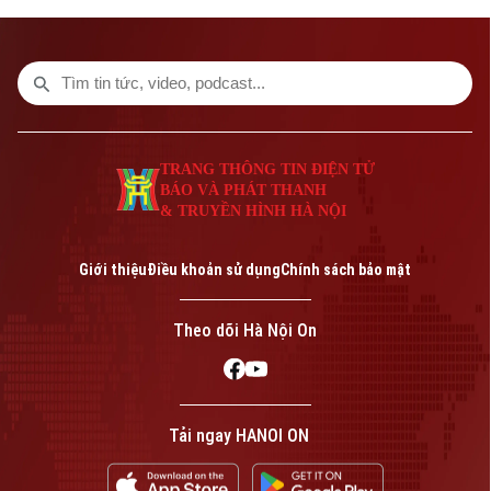
không gian Lầu bát giác, những tác phẩm
kinh điển của thế giới hòa cùng các giai
điệu dân gian Việt Nam đã tạo nên một
đêm nghệ thuật đặc biệt, nơi khoảng
cách giữa nghệ sĩ và công chúng gần như
được xóa nhòa.
TRANG THÔNG TIN ĐIỆN TỬ
BÁO VÀ PHÁT THANH
& TRUYỀN HÌNH HÀ NỘI
Giới thiệu
Điều khoản sử dụng
Chính sách bảo mật
Theo dõi Hà Nội On
Tải ngay HANOI ON