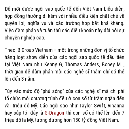
Để mời được ngôi sao quốc tế đến Việt Nam biểu diễn,
hợp đồng thường đi kèm với nhiều điều kiện chặt chẽ về
quyền lợi, nghĩa vụ và các trường hợp bất khả kháng.
Việc đàm phán và tuân thủ các điều khoản này đòi hỏi sự
chuyên nghiệp cao.
Theo IB Group Vietnam – một trong những đơn vị tổ chức
hàng loạt show diễn của các ngôi sao quốc tế đầu tiên
tại Việt Nam như Kenny G, Thomas Anders, Boney M…,
thời gian để đàm phán mời các nghệ sĩ thậm chí có thể
lên đến 3 năm.
Tùy vào mức độ “phủ sóng” của các nghệ sĩ mà chi phí
Xu hướng
tổ chức mỗi chương trình đều ở con số từ trăm ngàn đến
vài triệu đô Mỹ. Các ngôi sao như Taylor Swift, Rihanna
hay sắp tới đây là
G-Dragon
thì con số có thể lên đến 7
triệu đô la Mỹ, tương đương hơn 180 tỷ đồng Việt Nam.