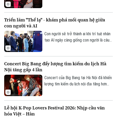
chủ đề được thảo luận sôi nổi trên MXH
mà đã trở thành tựa đề sản phẩm âm
nhạc của Divo Tùng Dương. MV nhanh
Triển lãm "Thể lạ" - khám phá mối quan hệ giữa
chóng vượt mốc hàng triệu lượt xem,
con người và AI
đánh dấu bước đi đầy mới mẻ của một
giọng ca nội lực quyết định bước ra khỏi
Con người sẽ trở thành ai khi trí tuệ nhân
vùng an toàn.
tạo AI ngày càng giống con người là câu
hỏi được đặt ra tại triển lãm nghệ thuật
đương đại "Thể lạ" (The Alien Self) khai
mạc chiều 17/7 tại Hà Nội. Phó Chủ tịch
Concert Big Bang đẩy lượng tìm kiếm du lịch Hà
UBND thành phố Hà Nội Vũ Thu Hà dự lễ
Nội tăng gấp 4 lần
khai mạc.
Concert của Big Bang tại Hà Nội đã khiến
lượng tìm kiếm du lịch nội địa tăng hơn
bốn lần so với mức thông thường, theo
dữ liệu ghi nhận từ nền tảng công nghệ du
lịch tích hợp Traveloka.
Lễ hội K-Pop Lovers Festival 2026: Nhịp cầu văn
hóa Việt – Hàn