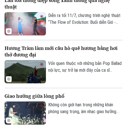
Lan tỏa thông điệp sống xanh thông qua nghệ
chiếu từ 3 - 5 ngày.
thuật
Giám đốc: VŨ MINH TUẤN
Diễn ra tối 11/7, chương trình nghệ thuật
Phó Giám đốc: Nguyễn Kim Khiêm, Nguyễn Minh Đức, Nguyễn Thành Lợi
“The Flow of Evolution: Buổi diễn Gió -
Nước - Mặt Trời" do Phái đoàn Liên minh
châu Âu (EU) tại Việt Nam tổ chức đã
mang đến hành trình kết nối giữa con
Hương Tràm làm mới câu hò quê hương bằng hơi
người, thiên nhiên và tương lai bền vững
thở đương đại
thông qua âm nhạc, vũ đạo và nghệ thuật
thị giác.
Vốn quen thuộc với những bản Pop Ballad
nội lực, sự trở lại mới đây của ca sĩ
Hương Tràm với sản phẩm dân gian đương
đại được sáng tạo trên giai điệu của
những câu hò ví giặm xứ Nghệ đã mang
Giao hưởng giữa lòng phố
một màu sắc hoàn toàn khác biệt.
Không còn giới hạn trong những khán
phòng sang trọng, âm nhạc giao hưởng
đang bước ra không gian công cộng, đến
gần hơn với mọi tầng lớp khán giả. Tại