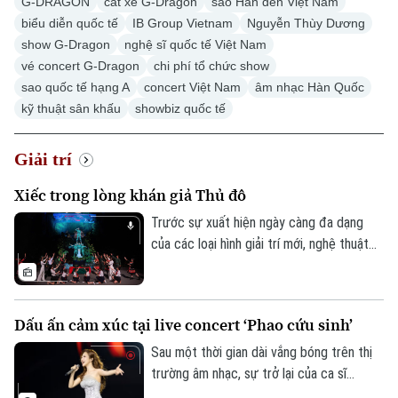
G-DRAGON
cát xê G-Dragon
sao Hàn đến Việt Nam
biểu diễn quốc tế
IB Group Vietnam
Nguyễn Thùy Dương
show G-Dragon
nghệ sĩ quốc tế Việt Nam
vé concert G-Dragon
chi phí tổ chức show
sao quốc tế hạng A
concert Việt Nam
âm nhạc Hàn Quốc
kỹ thuật sân khấu
showbiz quốc tế
Chuyên mục
Thời sự
Giải trí
Xiếc trong lòng khán giả Thủ đô
Hà Nội
Hà Nội
Trước sự xuất hiện ngày càng đa dạng
Chính trị
của các loại hình giải trí mới, nghệ thuật
Nhịp sống Hà Nội
Thế giới
xiếc hiện nay đang phải đối mặt với không
Xã hội
ít khó khăn và thách thức trong việc thu
Người Hà Nội
Tin tức
Kinh tế
hút khán giả, đặc biệt là khán giả trẻ.
Dấu ấn cảm xúc tại live concert ‘Phao cứu sinh’
An ninh trật tự
Nhưng với sự đổi mới trong cách dàn
Khoảnh khắc Hà Nội
Quân sự
dựng, nội dung và hình thức biểu diễn,
Sau một thời gian dài vắng bóng trên thị
Tin tức
Nhà đất
Công nghệ
xiếc vẫn giữ được sức hút riêng và có
trường âm nhạc, sự trở lại của ca sĩ
Ẩm thực
Hồ sơ
một lượng khán giả yêu mến, đặc biệt là
Hương Tràm với live concert 'Phao cứu
Cafe sáng