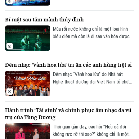
Liên hệ đường dây nóng (bấm để gọi)
Báo Thiếu niên Tiền phong và Nhi đồng tổ
Tòa soạn
Tòa soạn
chức, với sự đồng hành chuyên môn của
Bí mật sau tấm mành thủy đình
Hội Nhạc sĩ Việt Nam, đã chính thức khép
0865.116.699 (hotline)
0865.116.699
lại. Đây không chỉ là đêm tranh tài của 32
Múa rối nước không chỉ là một loại hình
gương mặt xuất sắc nhất mà còn là sân
biểu diễn mà còn là di sản văn hóa được
khấu, nơi những ước mơ tuổi thơ được
gìn giữ qua nhiều thế hệ. Và phía sau
cất cánh bằng âm nhạc.
những tiếng cười, những tràng pháo tay
của khán giả là sự bền bỉ, khéo léo cùng
Đêm nhạc 'Vành hoa lửa' tri ân các anh hùng liệt sĩ
niềm đam mê của những nghệ sỹ đứng
lặng phía sau bức mành sân khấu.
Đêm nhạc “Vành hoa lửa” do Nhà hát
Nghệ thuật đương đại Việt Nam tổ chức
sẽ diễn ra lúc 19 giờ 30 ngày 26/7 tại
Không gian Văn hóa Việt (79 Hàng Trống,
Hà Nội). Chương trình hướng tới kỷ niệm
Hành trình ‘Tái sinh’ và chinh phục âm nhạc đa vũ
79 năm Ngày Thương binh - Liệt sĩ.
trụ của Tùng Dương
Thời gian gần đây, câu hỏi "Nếu cả đời
không rực rỡ thì sao?" không chỉ là một