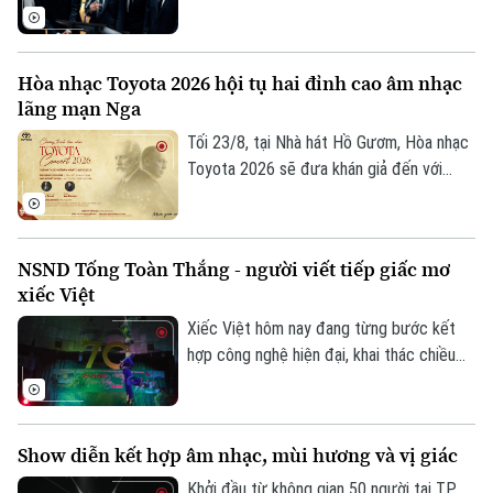
các cơ quan, đại sứ quán và đông đảo
Grammy lần thứ 69, nhằm phản đối việc
công chúng hai nước.
Viện Hàn lâm Ghi âm Mỹ bổ sung hạng
Thời trang
mục mới dành riêng cho nhạc pop châu Á.
Hòa nhạc Toyota 2026 hội tụ hai đỉnh cao âm nhạc
Âm nhạc
lãng mạn Nga
Tối 23/8, tại Nhà hát Hồ Gươm, Hòa nhạc
Toyota 2026 sẽ đưa khán giả đến với
những kiệt tác của âm nhạc lãng mạn Nga.
Dưới sự chỉ huy của nhạc trưởng Honna
Tetsuji, pianist Lưu Đức Anh cùng Dàn
NSND Tống Toàn Thắng - người viết tiếp giấc mơ
nhạc Giao hưởng Việt Nam sẽ trình diễn
xiếc Việt
các tác phẩm đỉnh cao của âm nhạc lãng
mạn Nga.
Xiếc Việt hôm nay đang từng bước kết
hợp công nghệ hiện đại, khai thác chiều
sâu văn hóa dân tộc và hướng tới xây
dựng những sản phẩm có sức cạnh tranh
trong ngành công nghiệp văn hóa. NSND
Show diễn kết hợp âm nhạc, mùi hương và vị giác
Tống Toàn Thắng, Giám đốc Liên đoàn
xiếc Việt Nam - người đã, đang và sẽ tiếp
Khởi đầu từ không gian 50 người tại TP