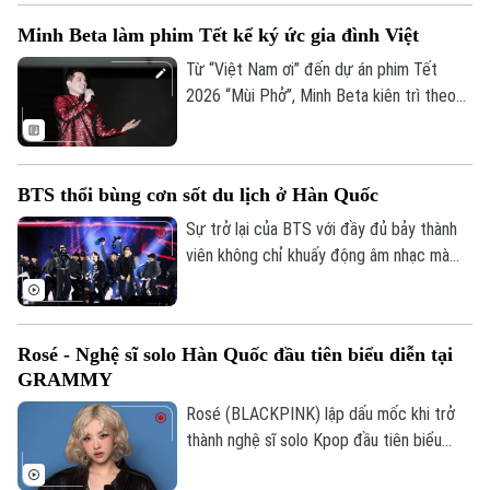
Minh Beta làm phim Tết kể ký ức gia đình Việt
Từ “Việt Nam ơi” đến dự án phim Tết
2026 “Mùi Phở”, Minh Beta kiên trì theo
đuổi hành trình sáng tạo đưa văn hóa Việt
và ký ức gia đình Việt vào trung tâm nghệ
thuật, kinh doanh điện ảnh.
BTS thổi bùng cơn sốt du lịch ở Hàn Quốc
Sự trở lại của BTS với đầy đủ bảy thành
viên không chỉ khuấy động âm nhạc mà
còn tạo cú hích mạnh cho du lịch Hàn
Quốc, khi lượng du khách quốc tế tăng
vọt sau khi lịch concert được công bố.
Rosé - Nghệ sĩ solo Hàn Quốc đầu tiên biểu diễn tại
GRAMMY
Rosé (BLACKPINK) lập dấu mốc khi trở
thành nghệ sĩ solo Kpop đầu tiên biểu
Liên hệ đường dây nóng (bấm để gọi)
diễn tại GRAMMY, đồng thời nhận ba đề