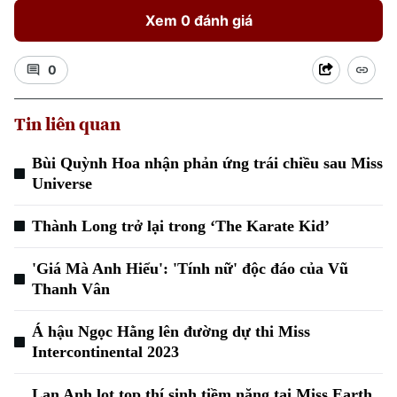
Xem 0 đánh giá
0
Chuyên mục
Tin liên quan
Thời sự
Bùi Quỳnh Hoa nhận phản ứng trái chiều sau Miss
Universe
Hà Nội
Hà Nội
Thành Long trở lại trong ‘The Karate Kid’
Chính trị
Nhịp sống Hà Nội
Thế giới
'Giá Mà Anh Hiểu': 'Tính nữ' độc đáo của Vũ
Xã hội
Người Hà Nội
Thanh Vân
Tin tức
Kinh tế
An ninh trật tự
Khoảnh khắc Hà Nội
Quân sự
Á hậu Ngọc Hằng lên đường dự thi Miss
Tin tức
Nhà đất
Intercontinental 2023
Công nghệ
Ẩm thực
Hồ sơ
Cafe sáng
Tin tức
Lan Anh lọt top thí sinh tiềm năng tại Miss Earth
Tàu và Xe