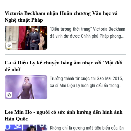
cử lớn, qua đó khẳng định sức ảnh hưởng
Tòa soạn
Tòa soạn
ngày càng rộng của Kpop tại thị trường
0865.116.699 (hotline)
0865.116.699
Victoria Beckham nhận Huân chương Văn học và
Mỹ.
Nghệ thuật Pháp
“Biểu tượng thời trang” Victoria Beckham
đã vinh dự được Chính phủ Pháp phong
tặng Huân chương Văn học và Nghệ thuật
cấp bậc Hiệp sĩ.
Ca sĩ Diệu Ly kể chuyện bằng âm nhạc với 'Một đời
để nhớ'
Trưởng thành từ cuộc thi Sao Mai 2015,
ca sĩ Mai Diệu Ly luôn ghi dấu ấn trong
lòng khán giả với dòng nhạc pop, ballad,
dân gian đương đại và đặc biệt là sự
chăm chỉ, tâm huyết với âm nhạc.
Lee Min Ho - người có sức ảnh hưởng đến hình ảnh
Hàn Quốc
Không chỉ là gương mặt tiêu biểu của làn