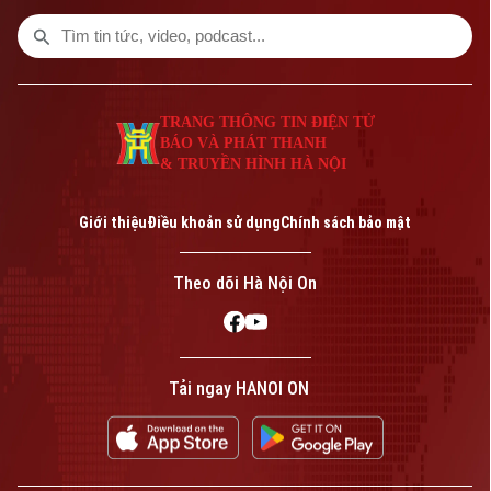
Phó Giám đốc: Nguyễn Kim Khiêm, Nguyễn Minh Đức, Nguyễn Thành Lợi
TRANG THÔNG TIN ĐIỆN TỬ
BÁO VÀ PHÁT THANH
& TRUYỀN HÌNH HÀ NỘI
Giới thiệu
Điều khoản sử dụng
Chính sách bảo mật
Theo dõi Hà Nội On
Tải ngay HANOI ON