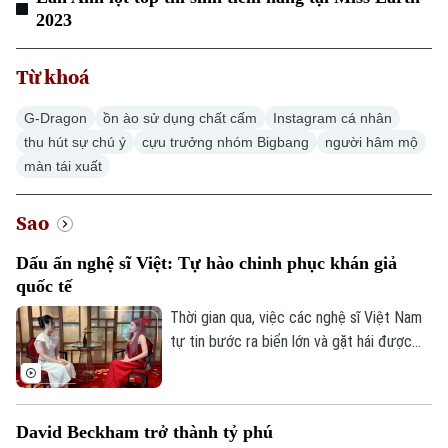
Người Việt 4 phương
2023
Tài chính Ngân hàng
Đầu tư
Ô tô
Giáo dục
Từ khoá
Doanh nghiệp
Căn hộ
Tàu
Tin tức
Văn hóa
G-Dragon
ồn ào sử dụng chất cấm
Instagram cá nhân
Đất đai
Xe máy
thu hút sự chú ý
cựu trưởng nhóm Bigbang
người hâm mộ
Tuyển sinh
Tin tức
màn tái xuất
Sức khỏe
Kinh nghiệm
Thị trường
Hướng nghiệp
Làng nghề
Sao
Y tế
Thể thao
Đánh giá
Di tích
Dấu ấn nghệ sĩ Việt: Tự hào chinh phục khán giả
Dinh dưỡng
Bóng đá
Giải trí
quốc tế
Tư vấn sức khỏe
Thời gian qua, việc các nghệ sĩ Việt Nam
Quần vợt
Tin tức
Đã phát sóng
tự tin bước ra biển lớn và gặt hái được
những thành công trên các đấu trường
Golf
Sao
nghệ thuật quốc tế đã mang lại niềm tự
hào cho khán giả nước nhà. Trong đó,
Điện ảnh
David Beckham trở thành tỷ phú
Trang Pháp là một ví dụ tiêu biểu khi cô