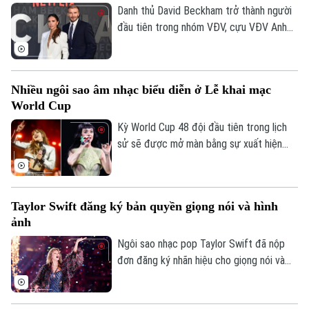
vừa khẳng định bản lĩnh tại chương trình
Danh thủ David Beckham trở thành người
Thời trang
Đạp Gió 2026 tại Trung Quốc.
đầu tiên trong nhóm VĐV, cựu VĐV Anh
quốc sở hữu khối tài sản vượt mốc 1 tỷ
Âm nhạc
bảng, theo danh sách người giàu Sunday
Times 2026.
Nhiều ngôi sao âm nhạc biểu diễn ở Lễ khai mạc
World Cup
Kỳ World Cup 48 đội đầu tiên trong lịch
sử sẽ được mở màn bằng sự xuất hiện
của dàn siêu sao âm nhạc hàng đầu thế
giới như Katy Perry, Lisa và Michael
Buble.
Taylor Swift đăng ký bản quyền giọng nói và hình
ảnh
Ngôi sao nhạc pop Taylor Swift đã nộp
đơn đăng ký nhãn hiệu cho giọng nói và
hình ảnh của chính mình để chống lại công
nghệ deepfake do AI tạo ra.