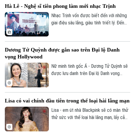
Hà Lê - Nghệ sĩ tiên phong làm mới nhạc Trịnh
Nhạc Trịnh vốn được biết đến với những
giai điệu sâu lắng, giàu tính triết lý. Đến
nay, di sản âm nhạc mà nhạc sĩ Trịnh Công
Sơn để lại vẫn mang nhiều giá trị trong đời
Theo dõi Hà Nội On
sống và với nền âm nhạc Việt Nam. Trong
Dương Tử Quỳnh được gắn sao trên Đại lộ Danh
dòng chảy âm nhạc đương đại, nhiều nghệ
vọng Hollywood
sĩ trẻ đã lựa chọn cách tiếp cận mới để
đưa nhạc Trịnh đến gần hơn với công
Nữ minh tinh gốc Á - Dương Tử Quỳnh sẽ
chúng.
được lưu danh trên Đại lộ Danh vọng
Hollywood, đánh dấu những đóng góp nổi
bật của nữ diễn viên đối với điện ảnh thế
giới.
Lisa có vai chính đầu tiên trong thể loại hài lãng mạn
Lisa - em út nhà Blackpink sẽ có màn thử
thử sức với thể loại hài lãng mạn, lấy cảm
hứng từ tác phẩm kinh điển “Notting Hill”
năm 1999.