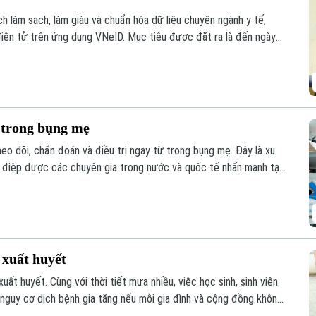
ch làm sạch, làm giàu và chuẩn hóa dữ liệu chuyên ngành y tế,
điện tử trên ứng dụng VNeID. Mục tiêu được đặt ra là đến ngày
n địa bàn thành phố đều có một Sổ sức khỏe điện tử.
 trong bụng mẹ
eo dõi, chẩn đoán và điều trị ngay từ trong bụng mẹ. Đây là xu
g điệp được các chuyên gia trong nước và quốc tế nhấn mạnh tại
 đoán trước sinh đến điều trị can thiệp bào thai đa chuyên
 xuất huyết
t huyết. Cùng với thời tiết mưa nhiều, việc học sinh, sinh viên
 nguy cơ dịch bệnh gia tăng nếu mỗi gia đình và cộng đồng không
 chống.