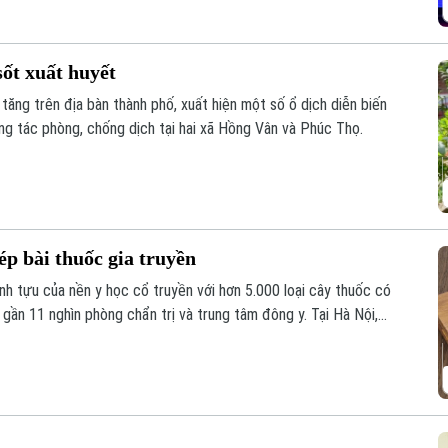
sốt xuất huyết
tăng trên địa bàn thành phố, xuất hiện một số ổ dịch diễn biến
ng tác phòng, chống dịch tại hai xã Hồng Vân và Phúc Thọ.
ép bài thuốc gia truyền
ành tựu của nền y học cổ truyền với hơn 5.000 loại cây thuốc có
ần 11 nghìn phòng chẩn trị và trung tâm đông y. Tại Hà Nội,
cấp phép Vướng mắc trong quá trình cấp phép bài thuốc gia
hiến nhiều bài thuốc quý chưa thể được nhân rộng ứng dụng