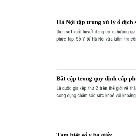
Hà Nội tập trung xử lý ổ dịch 
Dịch sốt xuất huyết đang có xu hướng gia 
phức tạp. Sở Y tế Hà Nội vừa kiểm tra cô
Bất cập trong quy định cấp ph
Là quốc gia xếp thứ 2 trên thế giới về th
công dụng chăm sóc sức khoẻ với khoảng g
hiện chỉ có 5 bài thuốc gia truyền được 
truyền là một trong những nguyên nhân, k
Tạm biệt sổ y bạ giấy