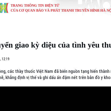
TRANG THÔNG TIN ĐIỆN TỬ
CỦA CƠ QUAN BÁO VÀ PHÁT THANH TRUYỀN HÌNH HÀ NỘ
KINH TẾ
NHÀ ĐẤT
TÀU VÀ XE
GIÁO DỤC
VĂN HÓA
SỨC KHỎ
i
Tin tức
Tin tức
Ô tô
Tin tức
Tin tức
Y tế
yển giao kỳ diệu của tình yêu t
ự
Cafe sáng
Đầu tư
Tàu
Tuyển sinh
Làng nghề
Dinh dư
Nội
Tài chính Ngân hàng
Căn hộ
Xe máy
Hướng nghiệp
Di tích
Tư vấn 
, 12:19
iệt 4 phương
Doanh nghiệp
Đất đai
Thị trường
ng, các thầy thuốc Việt Nam đã biến nguồn tạng hiến thành 
, khẳng định vị thế và ghi dấu ấn đậm nét trên bản đồ y khoa
Kinh nghiệm
Đánh giá