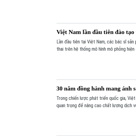
Việt Nam lần đầu tiên đào tạo
Lần đầu tiên tại Việt Nam, các bác sĩ sả
thai trên hệ thống mô hình mô phỏng hiện
thế giới. Hoạt động diễn ra trong khuôn k
30 năm đồng hành mang ánh s
Trong chiến lược phát triển quốc gia, Việ
quan trọng để nâng cao chất lượng dịch 
khỏe công bằng, bền vững. Trong lĩnh vực
phủ quốc tế - đã đồng hành với ngành mắ