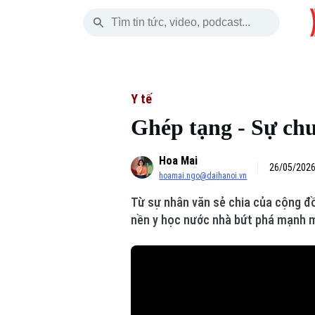
Chủ Nhật
THỜI SỰ
HÀ NỘI
THẾ GIỚI
09 Tháng 08, 2026
Hà Nội
Nhịp sống Hà Nộ
Tin tức
Y tế
Ghép tạng - Sự chu
Chính trị
Người Hà Nội
Quân s
Hoa Mai
Xã hội
Khoảnh khắc Hà 
Hồ sơ
26/05/2026
hoamai.ngo@daihanoi.vn
An ninh trật tự
Ẩm thực
Người V
Từ sự nhân văn sẻ chia của cộng đồ
nền y học nước nhà bứt phá mạnh mẽ
Công nghệ