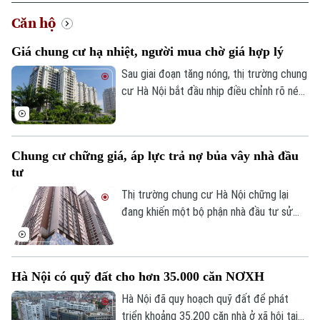
Căn hộ
Giá chung cư hạ nhiệt, người mua chờ giá hợp lý
Sau giai đoạn tăng nóng, thị trường chung
cư Hà Nội bắt đầu nhịp điều chỉnh rõ nét.
Áp lực đòn bẩy buộc nhiều nhà đầu tư
phải chủ động hạ giá cắt lỗ, trong khi
người mua ở thực vẫn chọn tâm lý nghe
Chung cư chững giá, áp lực trả nợ bủa vây nhà đầu
ngóng, chờ đợi mặt bằng giá tiếp tục hạ
tư
nhiệt.
Thị trường chung cư Hà Nội chững lại
đang khiến một bộ phận nhà đầu tư sử
dụng đòn bẩy tài chính cao chịu áp lực
lớn. Lãi vay tăng, thanh khoản giảm, trong
khi giá bắt đầu điều chỉnh khiến nhiều
Hà Nội có quỹ đất cho hơn 35.000 căn NƠXH
người buộc phải hạ giá hàng trăm triệu
đồng để thu hồi vốn, trả nợ ngân hàng.
Hà Nội đã quy hoạch quỹ đất để phát
triển khoảng 35.200 căn nhà ở xã hội tại