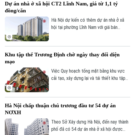
Dự án nhà ở xã hội CT2 Lĩnh Nam, giá từ 1,1 tỷ
đồng/căn
Hà Nội dự kiến có thêm dự án nhà ở xã
Theo dõi Hà Nội On
hội tại phường Lĩnh Nam với giá bán
khoảng 28,4 triệu đồng/m², tương đương
1,1-1,5 tỷ đồng/căn. Chủ đầu tư dự kiến
tiếp nhận hồ sơ đăng ký mua nhà trong
Khu tập thể Trương Định chờ ngày thay đổi diện
quý III/2026.
mạo
Việc Quy hoạch tổng mặt bằng khu vực
cải tạo, xây dựng lại và tái thiết khu tập
thể Trương Định tỷ lệ 1/500 được phê
duyệt đã mở ra kỳ vọng cải thiện điều
kiện sống cho người dân và cũng là bước
Hà Nội chấp thuận chủ trương đầu tư 54 dự án
khởi đầu cho quá trình chỉnh trang các
NƠXH
khu tập thể cũ của Thủ đô.
Theo Sở Xây dựng Hà Nội, đến nay thành
phố đã có 54 dự án nhà ở xã hội được