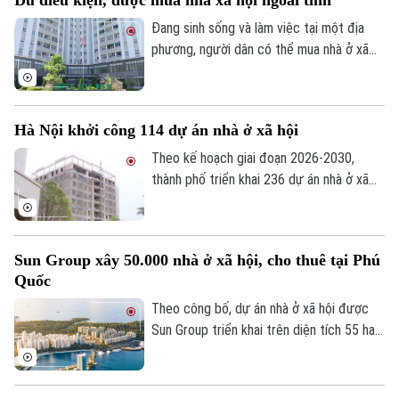
Đang sinh sống và làm việc tại một địa
phương, người dân có thể mua nhà ở xã
hội tại địa phương khác hay không? Đây là
vấn đề được nhiều người quan tâm khi tìm
hiểu chính sách nhà ở xã hội.
Hà Nội khởi công 114 dự án nhà ở xã hội
Theo kế hoạch giai đoạn 2026-2030,
thành phố triển khai 236 dự án nhà ở xã
hội, trong đó 147 dự án đã được chấp
thuận chủ trương đầu tư với quy mô
khoảng 132.000 căn hộ, tổng vốn hơn
Sun Group xây 50.000 nhà ở xã hội, cho thuê tại Phú
290.500 tỷ đồng.
Quốc
Theo công bố, dự án nhà ở xã hội được
Sun Group triển khai trên diện tích 55 ha
tại khu vực cửa ngõ phía Nam Phú Quốc,
tiếp giáp trục ĐT 975 và kết nối với khu
vực thị trấn Hoàng Hôn.