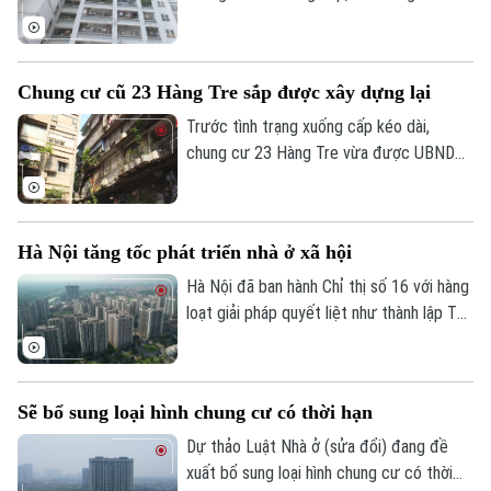
vì vướng mắc quyền sở hữu, nhiều chuyên
gia đề xuất cần luật hóa quy định về niên
hạn sử dụng nhà chung cư.
Chung cư cũ 23 Hàng Tre sắp được xây dựng lại
Trước tình trạng xuống cấp kéo dài,
chung cư 23 Hàng Tre vừa được UBND
TP Hà Nội đưa vào danh mục 8 dự án cải
tạo, xây dựng lại chung cư cũ. Dự án dự
Liên hệ đường dây nóng (bấm để gọi)
kiến sẽ chính thức khởi công trong những
Hà Nội tăng tốc phát triển nhà ở xã hội
Tòa soạn
Tòa soạn
tháng cuối năm 2026.
Hà Nội đã ban hành Chỉ thị số 16 với hàng
0865.116.699 (hotline)
0865.116.699
loạt giải pháp quyết liệt như thành lập Tổ
công tác đặc biệt, áp dụng cơ chế "làn
xanh" để rút ngắn thủ tục đầu tư, đẩy
nhanh tiến độ các dự án và gia tăng
Sẽ bổ sung loại hình chung cư có thời hạn
nguồn cung nhà ở xã hội với kỳ vọng sẽ
mở thêm cơ hội an cư cho người dân
Dự thảo Luật Nhà ở (sửa đổi) đang đề
trong thời gian tới.
xuất bổ sung loại hình chung cư có thời