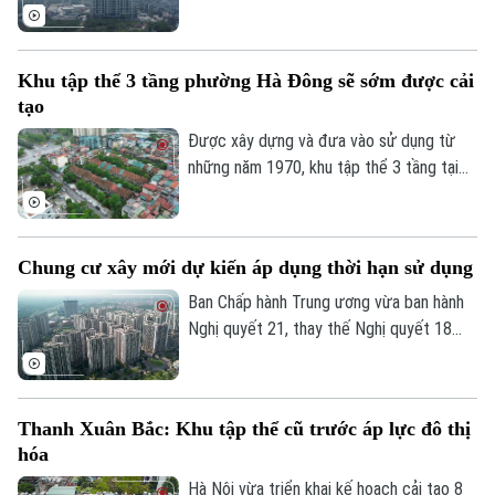
hạn, đồng thời quy định rõ việc xác lập
quyền sở hữu của người dân và cơ chế xử
lý đối với các nhà chung cư thuộc diện
Khu tập thể 3 tầng phường Hà Đông sẽ sớm được cải
phải phá dỡ.
tạo
Được xây dựng và đưa vào sử dụng từ
những năm 1970, khu tập thể 3 tầng tại
phường Hà Đông đã xuống cấp nghiêm
trọng và cũng là 1 trong 8 khu tập thể
trên địa bàn thủ đô vừa được UBND
Chung cư xây mới dự kiến áp dụng thời hạn sử dụng
thành phố Hà Nội yêu cầu Sở Xây dựng
chủ trì cùng các xã, phường liên quan
Ban Chấp hành Trung ương vừa ban hành
thực hiện khởi công cải tạo trong giai
Nghị quyết 21, thay thế Nghị quyết 18
đoạn 2026 – 2030.
năm 2022 về tiếp tục đổi mới, hoàn thiện
thể chế, chính sách đất đai. Một trong
những nội dung đáng chú ý là định hướng
Thanh Xuân Bắc: Khu tập thể cũ trước áp lực đô thị
quy định căn hộ tại các chung cư xây mới
hóa
có thời hạn sử dụng theo niên hạn công
trình.
Hà Nội vừa triển khai kế hoạch cải tạo 8