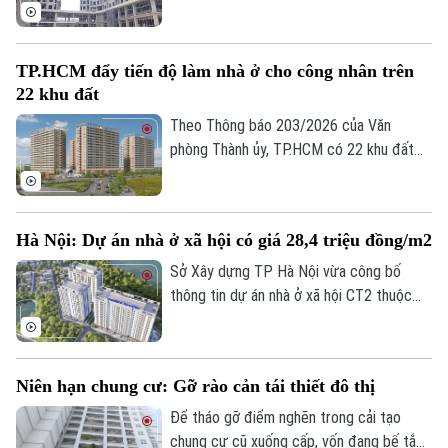
chấp thuận chủ trương đầu tư, trong đó
nhiều dự án đang triển khai thủ tục đầu
tư, giải phóng mặt bằng và chuẩn bị khởi
TP.HCM đẩy tiến độ làm nhà ở cho công nhân trên
công.
22 khu đất
Theo Thông báo 203/2026 của Văn
phòng Thành ủy, TP.HCM có 22 khu đất
tổng diện tích gần 54 ha được xác định
phục vụ mục tiêu phát triển nhà ở cho
công nhân, lao động làm việc tại các khu
Hà Nội: Dự án nhà ở xã hội có giá 28,4 triệu đồng/m2
công nghiệp.
Sở Xây dựng TP Hà Nội vừa công bố
thông tin dự án nhà ở xã hội CT2 thuộc
phường Lĩnh Nam. Theo đó, dự án sẽ nhận
hồ sơ trong quý III, với giá tạm tính 28,4
triệu đồng/m2.
Niên hạn chung cư: Gỡ rào cản tái thiết đô thị
Để tháo gỡ điểm nghẽn trong cải tạo
chung cư cũ xuống cấp, vốn đang bế tắc