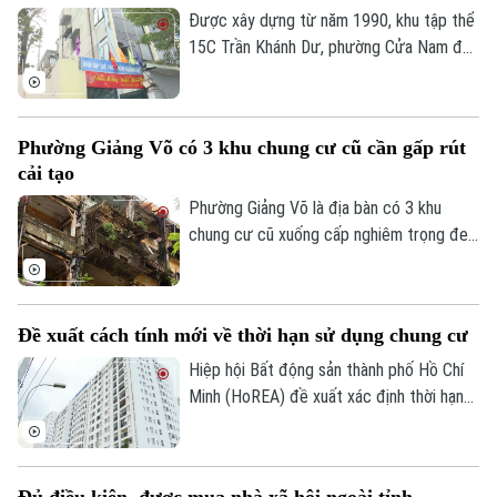
Tin tức
Đã phát sóng
Được xây dựng từ năm 1990, khu tập thể
Golf
15C Trần Khánh Dư, phường Cửa Nam đã
Sao
trải qua hơn ba thập kỷ sử dụng. Theo
thời gian, cùng với việc một số căn hộ cơi
Điện ảnh
nới, cải tạo không đúng thiết kế ban đầu,
Phường Giảng Võ có 3 khu chung cư cũ cần gấp rút
nhiều hạng mục của công trình đã xuống
Thời trang
cải tạo
cấp, ảnh hưởng đến an toàn và chất lượng
Âm nhạc
sinh hoạt của cư dân.
Phường Giảng Võ là địa bàn có 3 khu
chung cư cũ xuống cấp nghiêm trọng đe
dọa tính mạng của gần 40.000 cư dân.
Đây cũng là một trong những phường nội
thành có số lượng lớn nhà chung cư cũ
Đề xuất cách tính mới về thời hạn sử dụng chung cư
cần cải tạo của Thủ đô.
Hiệp hội Bất động sản thành phố Hồ Chí
Minh (HoREA) đề xuất xác định thời hạn
sử dụng chung cư theo niên hạn công
trình, đồng thời làm rõ quyền sở hữu và cơ
chế xử lý khi công trình hết tuổi thọ.
Đủ điều kiện, được mua nhà xã hội ngoài tỉnh