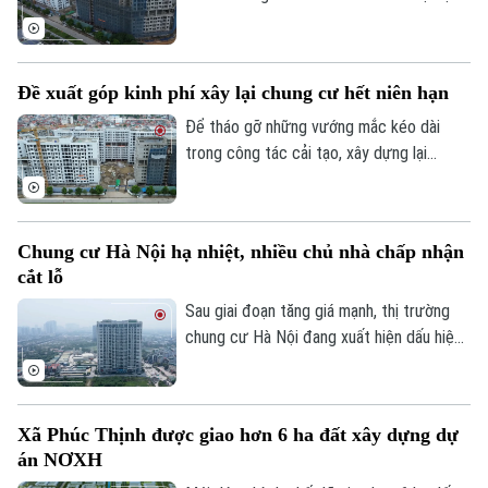
93 dự án. Tuy nhiên, đến nay mới chỉ
khoảng 10% nguồn cung dự kiến bước vào
giai đoạn xây dựng, trong khi phần lớn dự
Đề xuất góp kinh phí xây lại chung cư hết niên hạn
án vẫn đang hoàn thiện các thủ tục đầu
tư.
Để tháo gỡ những vướng mắc kéo dài
trong công tác cải tạo, xây dựng lại
chung cư cũ, Hiệp hội Bất động sản
TP.HCM (HoREA) vừa đề xuất bổ sung cơ
chế tài chính rõ ràng đối với các chung cư
Chung cư Hà Nội hạ nhiệt, nhiều chủ nhà chấp nhận
Chuyên mục
hết niên hạn sử dụng.
cắt lỗ
Thời sự
Sau giai đoạn tăng giá mạnh, thị trường
chung cư Hà Nội đang xuất hiện dấu hiệu
Hà Nội
Hà Nội
điều chỉnh. Nhiều căn hộ được rao bán với
mức giảm từ vài trăm triệu đến cả tỷ
Chính trị
đồng, song thanh khoản vẫn khá trầm lắng.
Nhịp sống Hà Nội
Thế giới
Xã Phúc Thịnh được giao hơn 6 ha đất xây dựng dự
Xã hội
án NƠXH
Người Hà Nội
Tin tức
Kinh tế