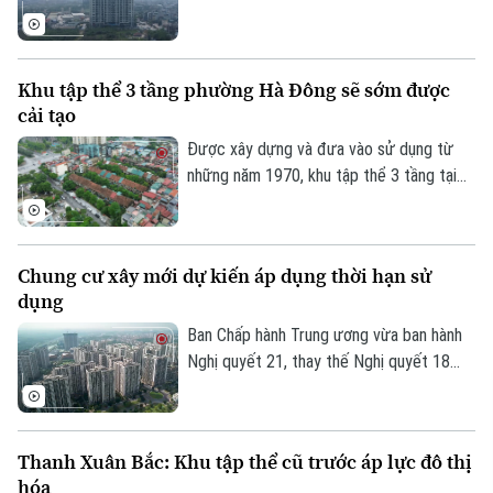
hạn, đồng thời quy định rõ việc xác lập
quyền sở hữu của người dân và cơ chế xử
lý đối với các nhà chung cư thuộc diện
Khu tập thể 3 tầng phường Hà Đông sẽ sớm được
phải phá dỡ.
cải tạo
Được xây dựng và đưa vào sử dụng từ
những năm 1970, khu tập thể 3 tầng tại
phường Hà Đông đã xuống cấp nghiêm
trọng và cũng là 1 trong 8 khu tập thể
trên địa bàn thủ đô vừa được UBND
Chung cư xây mới dự kiến áp dụng thời hạn sử
thành phố Hà Nội yêu cầu Sở Xây dựng
dụng
chủ trì cùng các xã, phường liên quan
thực hiện khởi công cải tạo trong giai
Ban Chấp hành Trung ương vừa ban hành
đoạn 2026 – 2030.
Nghị quyết 21, thay thế Nghị quyết 18
năm 2022 về tiếp tục đổi mới, hoàn thiện
thể chế, chính sách đất đai. Một trong
những nội dung đáng chú ý là định hướng
Thanh Xuân Bắc: Khu tập thể cũ trước áp lực đô thị
quy định căn hộ tại các chung cư xây mới
hóa