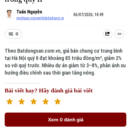
Tuấn Nguyễn
06/07/2026, 18:49
minhtuan.nguyen96@daihanoi.vn
0
Theo Batdongsan.com.vn, giá bán chung cư trung bình
tại Hà Nội quý II đạt khoảng 85 triệu đồng/m², giảm 2%
Xu hướng
so với quý trước. Nhiều dự án giảm từ 3–8%, phản ánh xu
hướng điều chỉnh sau thời gian tăng nóng.
Bài viết hay? Hãy đánh giá bài viết
Xem 0 đánh giá