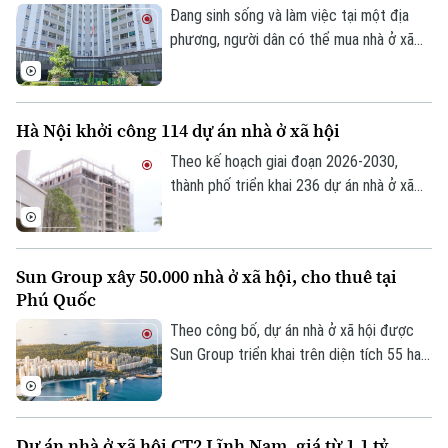
Đang sinh sống và làm việc tại một địa
phương, người dân có thể mua nhà ở xã
hội tại địa phương khác hay không? Đây là
vấn đề được nhiều người quan tâm khi tìm
hiểu chính sách nhà ở xã hội.
Hà Nội khởi công 114 dự án nhà ở xã hội
Theo kế hoạch giai đoạn 2026-2030,
thành phố triển khai 236 dự án nhà ở xã
hội, trong đó 147 dự án đã được chấp
thuận chủ trương đầu tư với quy mô
Theo dõi Hà Nội On
khoảng 132.000 căn hộ, tổng vốn hơn
Sun Group xây 50.000 nhà ở xã hội, cho thuê tại
290.500 tỷ đồng.
Phú Quốc
Theo công bố, dự án nhà ở xã hội được
Sun Group triển khai trên diện tích 55 ha
tại khu vực cửa ngõ phía Nam Phú Quốc,
tiếp giáp trục ĐT 975 và kết nối với khu
vực thị trấn Hoàng Hôn.
Dự án nhà ở xã hội CT2 Lĩnh Nam, giá từ 1,1 tỷ