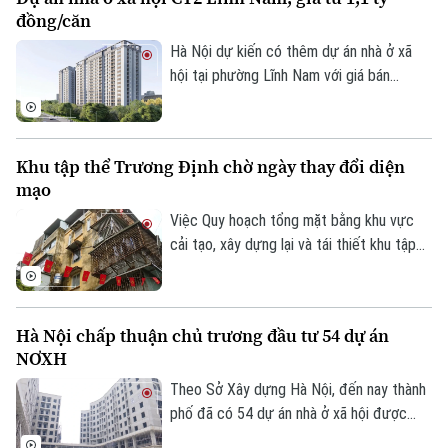
đồng/căn
Hà Nội dự kiến có thêm dự án nhà ở xã
hội tại phường Lĩnh Nam với giá bán
khoảng 28,4 triệu đồng/m², tương đương
1,1-1,5 tỷ đồng/căn. Chủ đầu tư dự kiến
tiếp nhận hồ sơ đăng ký mua nhà trong
Khu tập thể Trương Định chờ ngày thay đổi diện
quý III/2026.
mạo
Việc Quy hoạch tổng mặt bằng khu vực
cải tạo, xây dựng lại và tái thiết khu tập
thể Trương Định tỷ lệ 1/500 được phê
duyệt đã mở ra kỳ vọng cải thiện điều
kiện sống cho người dân và cũng là bước
Hà Nội chấp thuận chủ trương đầu tư 54 dự án
khởi đầu cho quá trình chỉnh trang các
NƠXH
khu tập thể cũ của Thủ đô.
Theo Sở Xây dựng Hà Nội, đến nay thành
phố đã có 54 dự án nhà ở xã hội được
Liên hệ đường dây nóng (bấm để gọi)
chấp thuận chủ trương đầu tư, trong đó