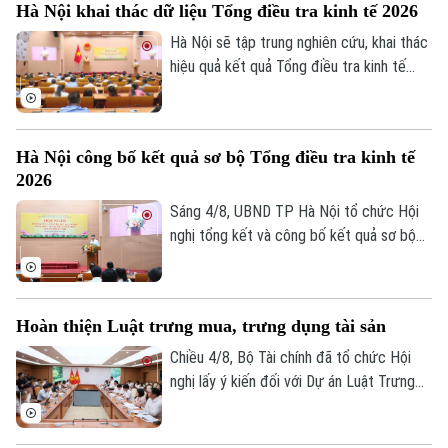
Hà Nội khai thác dữ liệu Tổng điều tra kinh tế 2026
Hà Nội sẽ tập trung nghiên cứu, khai thác
hiệu quả kết quả Tổng điều tra kinh tế
năm 2026 để phục vụ hoạch định chính
sách, xây dựng kịch bản phát triển kinh tế
- xã hội. Đây là chỉ đạo của Phó Chủ tịch
Hà Nội công bố kết quả sơ bộ Tổng điều tra kinh tế
UBND thành phố Hà Nội Nguyễn Xuân
2026
Lưu, Trưởng Ban Chỉ đạo Tổng điều tra
kinh tế năm 2026 thành phố tại Hội nghị
Sáng 4/8, UBND TP Hà Nội tổ chức Hội
tổng kết và công bố kết quả sơ bộ Tổng
nghị tổng kết và công bố kết quả sơ bộ
điều tra kinh tế năm 2026.
Tổng điều tra kinh tế năm 2026. Hội nghị
do Phó Chủ tịch UBND thành phố Nguyễn
Xuân Lưu, Trưởng Ban Chỉ đạo Tổng điều
Hoàn thiện Luật trưng mua, trưng dụng tài sản
tra kinh tế năm 2026 thành phố Hà Nội
chủ trì.
Chiều 4/8, Bộ Tài chính đã tổ chức Hội
nghị lấy ý kiến đối với Dự án Luật Trưng
mua, trưng dụng tài sản (sửa đổi), nhằm
hoàn thiện cơ sở pháp lý về huy động