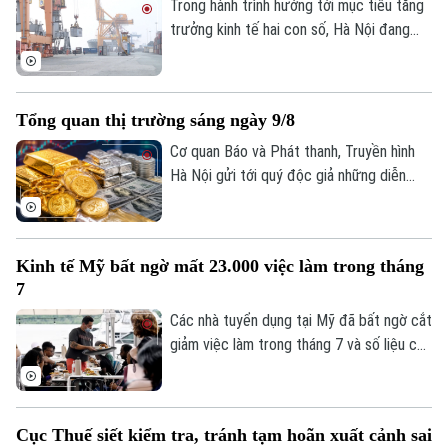
Trong hành trình hướng tới mục tiêu tăng
Bóng đá
Giải trí
trưởng kinh tế hai con số, Hà Nội đang
Tư vấn sức khỏe
Quần vợt
đứng trước yêu cầu phát huy đồng thời
Tin tức
Đã phát sóng
nhiều động lực, thay vì phụ thuộc vào một
Golf
lĩnh vực riêng lẻ. Trong đó, sản xuất, tiêu
Sao
Tổng quan thị trường sáng ngày 9/8
dùng và xuất khẩu được xác định là ba trụ
cột có mối liên hệ chặt chẽ, bổ trợ và
Cơ quan Báo và Phát thanh, Truyền hình
Điện ảnh
thúc đẩy lẫn nhau.
Hà Nội gửi tới quý độc giả những diễn
biến mới nhất của thị trường sáng nay
Thời trang
(9/8) với thông tin về giá vàng và tỷ giá
Âm nhạc
ngoại tệ.
Kinh tế Mỹ bất ngờ mất 23.000 việc làm trong tháng
7
Các nhà tuyển dụng tại Mỹ đã bất ngờ cắt
giảm việc làm trong tháng 7 và số liệu của
các tháng trước đó cũng bị điều chỉnh
giảm, cho thấy thị trường lao động đang
đối mặt với nhiều thách thức sau đà tăng
Cục Thuế siết kiểm tra, tránh tạm hoãn xuất cảnh sai
trưởng bất ngờ vào đầu năm nay.