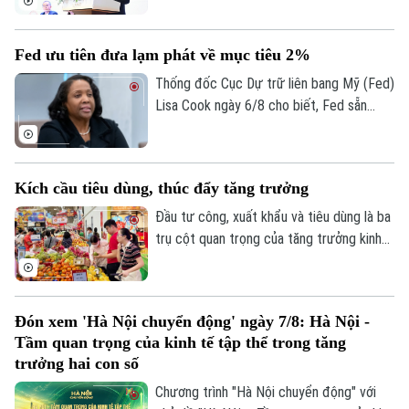
tổng nguồn vốn, tăng lên 193.400 tỷ đồng
vào cuối quý II. Với số tiền dự kiến huy
Fed ưu tiên đưa lạm phát về mục tiêu 2%
động hơn 8.006 tỷ đồng, Novaland sẽ ưu
tiên 5.953 tỷ đồng để thanh toán các
Thống đốc Cục Dự trữ liên bang Mỹ (Fed)
khoản nợ, nghĩa vụ tài chính và các khoản
Lisa Cook ngày 6/8 cho biết, Fed sẵn
phải trả quá hạn của công ty.
sàng tăng lãi suất trở lại nếu lạm phát
không giảm theo kỳ vọng, nhấn mạnh ưu
tiên hiện nay vẫn là đưa lạm phát về mục
Kích cầu tiêu dùng, thúc đẩy tăng trưởng
tiêu 2%.
Đầu tư công, xuất khẩu và tiêu dùng là ba
trụ cột quan trọng của tăng trưởng kinh
tế. Trong bối cảnh Việt Nam đặt mục tiêu
tăng trưởng hai con số, việc thúc đẩy
sức mua trong nước thông qua các
Đón xem 'Hà Nội chuyển động' ngày 7/8: Hà Nội -
chương trình khuyến mãi, kích cầu tiêu
Tầm quan trọng của kinh tế tập thể trong tăng
dùng đang trở thành giải pháp quan trọng,
trưởng hai con số
vừa hỗ trợ doanh nghiệp mở rộng thị
Chương trình "Hà Nội chuyển động" với
trường, vừa tạo thêm động lực cho tăng