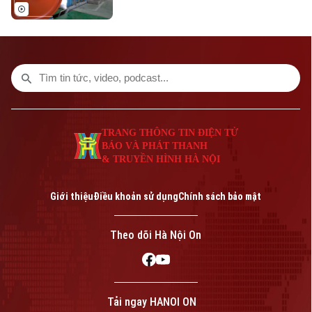
11,4% so với cùng kỳ năm trước. Con số
này ghi nhận tốc độ tăng trưởng cao nhất
của giai đoạn này trong nhiều năm qua,
phản ánh rõ nét đà phục hồi bền vững khi
so sánh với tốc độ tăng, giảm cùng kỳ của
giai đoạn 2019-2026.
TRANG THÔNG TIN ĐIỆN TỬ
BÁO VÀ PHÁT THANH
& TRUYỀN HÌNH HÀ NỘI
Giới thiệu
Điều khoản sử dụng
Chính sách bảo mật
Theo dõi Hà Nội On
Tải ngay HANOI ON