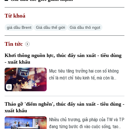
Từ khoá
giá dầu Brent
Giá dầu thế giới
Giá dầu thô ngọt
Tin tức
Khơi thông nguồn lực, thúc đẩy sản xuất - tiêu dùng
- xuất khẩu
Mục tiêu tăng trưởng hai con số không
chỉ là một chỉ tiêu kinh tế, mà còn là
thước đo năng lực điều hành, sức chống
chịu của doanh nghiệp và hiệu quả của
các chính sách phát triển. Để hiện thực
Tháo gỡ 'điểm nghẽn', thúc đẩy sản xuất - tiêu dùng -
hóa mục tiêu đó, Hà Nội cần tiếp tục khơi
xuất khẩu
thông các nguồn lực, cải thiện môi trường
đầu tư, đồng hành cùng doanh nghiệp và
Nhiều chủ trương, giải pháp của TW và TP
phát huy đồng bộ ba động lực tăng
đang từng bước đi vào cuộc sống, tạo