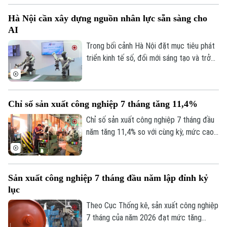
bơm ròng cuối tuần. Lãi suất liên ngân
Hà Nội cần xây dựng nguồn nhân lực sẵn sàng cho
hàng qua đêm về dưới ngưỡng 1%/năm là
AI
tín hiệu cho thấy áp lực thanh khoản hệ
thống đã giảm mạnh, đặc biệt ở các kỳ
Trong bối cảnh Hà Nội đặt mục tiêu phát
hạn rất ngắn.
triển kinh tế số, đổi mới sáng tạo và trở
thành trung tâm công nghệ của cả nước,
xây dựng nguồn nhân lực sẵn sàng cho AI
không còn là lựa chọn mà đã trở thành
Chỉ số sản xuất công nghiệp 7 tháng tăng 11,4%
yêu cầu cấp thiết, quyết định năng lực
cạnh tranh của doanh nghiệp và của chính
Chỉ số sản xuất công nghiệp 7 tháng đầu
nền kinh tế Thủ đô.
năm tăng 11,4% so với cùng kỳ, mức cao
nhất trong nhiều năm trở lại đây. Kết quả
này cho thấy đà phục hồi và mở rộng sản
xuất tiếp tục được duy trì trên cả nước.
Sản xuất công nghiệp 7 tháng đầu năm lập đỉnh kỷ
lục
Theo Cục Thống kê, sản xuất công nghiệp
7 tháng của năm 2026 đạt mức tăng