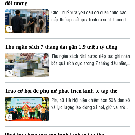
đối tượng
Cục Thuế vừa yêu cầu cơ quan thuế các
cấp thống nhất quy trình rà soát thông tin
người nộp thuế trước khi áp dụng biện
pháp tạm hoãn xuất cảnh. Mục tiêu là bảo
đảm đúng đối tượng, đúng điều kiện,
Thu ngân sách 7 tháng đạt gần 1,9 triệu tỷ đồng
đồng thời bảo vệ quyền và lợi ích hợp
pháp của người nộp thuế.
Thu ngân sách Nhà nước tiếp tục ghi nhận
kết quả tích cực trong 7 tháng đầu năm,
đạt gần 1,9 triệu tỷ đồng, tương đương
gần 75% dự toán cả năm. Trong khi đó,
tiến độ giải ngân vốn đầu tư công vẫn còn
Trao cơ hội để phụ nữ phát triển kinh tế tập thể
chậm, đặt ra yêu cầu đẩy nhanh thực hiện
trong những tháng cuối năm.
Phụ nữ Hà Nội hiện chiếm hơn 50% dân số
và lực lượng lao động xã hội, giữ vai trò
quan trọng trên nhiều lĩnh vực phát triển
kinh tế - xã hội của Thủ đô. Trong khu vực
kinh tế tập thể, ngày càng nhiều phụ nữ
Phát huy hiệu quả mô hình kinh tế tập thể