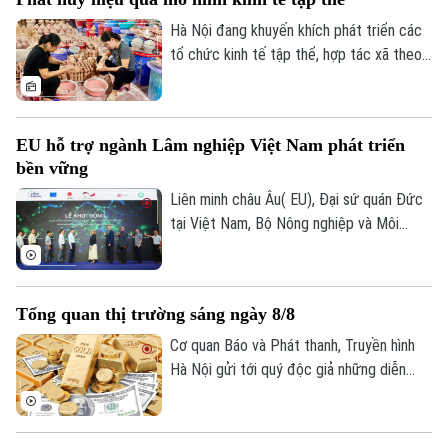
mạnh dạn thay đổi tư duy sản xuất, ứng
dụng khoa học công nghệ, chuyển đổi số
Hà Nội đang khuyến khích phát triển các
để nâng cao giá trị sản phẩm.
tổ chức kinh tế tập thể, hợp tác xã theo
hướng hiệu quả, đa dạng về quy mô và lĩnh
vực hoạt động. Thành phố cũng ưu tiên
hỗ trợ các mô hình hợp tác xã tiêu biểu,
EU hỗ trợ ngành Lâm nghiệp Việt Nam phát triển
từng bước trở thành hình mẫu trong phát
bền vững
triển kinh tế tập thể. Đây được xem là
giải pháp quan trọng để tạo việc làm,
Liên minh châu Âu( EU), Đại sứ quán Đức
nâng cao thu nhập cho thành viên và
tại Việt Nam, Bộ Nông nghiệp và Môi
người lao động, đồng thời góp phần bảo
trường vừa chính thức khởi động Dự án
đảm an
"Hỗ trợ ngành Lâm nghiệp Việt Nam của
Liên minh châu Âu" tại Hà Nội.
Tổng quan thị trường sáng ngày 8/8
Cơ quan Báo và Phát thanh, Truyền hình
Hà Nội gửi tới quý độc giả những diễn
biến mới nhất của thị trường sáng nay
(8/8) với thông tin về giá vàng và tỷ giá
ngoại tệ.