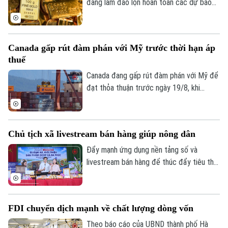
đang làm đảo lộn hoàn toàn các dự báo
về chính sách tiền tệ của Cục Dự trữ Liên
bang (Fed). Diễn biến này ngay lập tức trở
thành chất xúc tác mạnh mẽ, tiếp thêm
Canada gấp rút đàm phán với Mỹ trước thời hạn áp
động lực tăng trưởng mới cho giá vàng
thuế
toàn cầu.
Canada đang gấp rút đàm phán với Mỹ để
đạt thỏa thuận trước ngày 19/8, khi
Washington đe dọa áp thuế 50% đối với
gần 20 tỷ USD hàng hóa Canada. Ottawa
tuyên bố sẵn sàng nhượng bộ một số vấn
Chủ tịch xã livestream bán hàng giúp nông dân
đề để đổi lấy việc Mỹ giảm thuế.
Chuyên mục
Đẩy mạnh ứng dụng nền tảng số và
livestream bán hàng để thúc đẩy tiêu thụ
Thời sự
sản phẩm OCOP đang được Hà Nội xem
là động lực góp phần vào mục tiêu tăng
Hà Nội
trưởng hai con số của Thủ đô. Tại xã Đa
Hà Nội
FDI chuyển dịch mạnh về chất lượng dòng vốn
Phúc, người đứng đầu chính quyền địa
Chính trị
phương đã trực tiếp đứng phiên
Theo báo cáo của UBND thành phố Hà
Nhịp sống Hà Nội