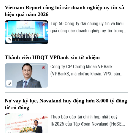
FDI tiếp tục chuyển dịch theo hướng ưu
Vietnam Report công bố các doanh nghiệp uy tín và
tiên công nghệ cao, đổi mới sáng tạo,
hiệu quả năm 2026
dịch vụ số và R&D, giảm dần các dự án sử
dụng nhiều đất và lao động.
Top 50 Công ty đại chúng uy tín và hiệu
quả cùng các doanh nghiệp uy tín trong
lĩnh vực tài chính, ngân hàng, bảo hiểm và
công nghệ năm 2026 vừa được công bố
tại Hà Nội. Bảng xếp hạng nhằm ghi nhận
Thành viên HĐQT VPBank xin từ nhiệm
những doanh nghiệp có hiệu quả hoạt
động, năng lực quản trị, đổi mới và uy tín
Công ty CP Chứng khoán VPBank
trên thị trường.
(VPBankS, mã chứng khoán: VPX, sàn
HoSE) vừa công bố nhận được đơn từ
nhiệm của ông Nguyễn Lương Tân - thành
viên HĐQT.
Nợ vay kỷ lục, Novaland huy động hơn 8.000 tỷ đồng
từ cổ đông
Theo báo cáo tài chính hợp nhất quý
II/2026 của Tập đoàn Novaland (HoSE:
NVL), nợ phải trả tiếp tục chiếm gần 75%