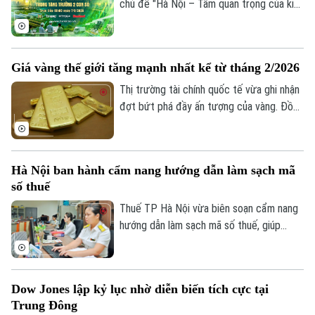
chủ đề "Hà Nội – Tầm quan trọng của kinh
trưởng kinh tế.
tế tập thể trong tăng trưởng hai con số"
sẽ phát sóng trực tiếp trên các nền tảng
của Cơ quan Báo và phát thanh, truyền
Giá vàng thế giới tăng mạnh nhất kể từ tháng 2/2026
hình Hà Nội vào 19h hôm nay, ngày 7/8.
Thị trường tài chính quốc tế vừa ghi nhận
đợt bứt phá đầy ấn tượng của vàng. Đồng
USD suy yếu, lợi suất trái phiếu Kho bạc
Mỹ giảm và những tín hiệu tích cực từ
các cuộc đàm phán giữa Mỹ và Iran được
Hà Nội ban hành cẩm nang hướng dẫn làm sạch mã
cho là các yếu tố làm thay đổi tâm lý của
số thuế
giới đầu tư.
Thuế TP Hà Nội vừa biên soạn cẩm nang
hướng dẫn làm sạch mã số thuế, giúp
Liên hệ đường dây nóng (bấm để gọi)
người nộp thuế nhận biết trạng thái mã số
Tòa soạn
Tòa soạn
thuế, xử lý các trường hợp cần cập nhật
thông tin và hạn chế phát sinh vướng mắc
0865.116.699 (hotline)
0865.116.699
Dow Jones lập kỷ lục nhờ diễn biến tích cực tại
trong quá trình thực hiện nghĩa vụ thuế.
Trung Đông