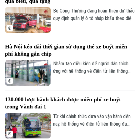
quà biếu, quà tặng
đổi xanh, chuyển đổi số và nâng cao chất
lượng dịch vụ, xây dựng hình ảnh xe buýt
Bộ Công Thương đang hoàn thiện dự thảo
Thủ đô an toàn, văn minh và lấy người dân
quy định quản lý ô tô nhập khẩu theo diện
làm trung tâm để phục vụ.
quà biếu, quà tặng và tài sản di chuyển,
tăng cường kiểm soát ngay từ khâu nhập
khẩu nhằm ngăn chặn việc lợi dụng hình
Hà Nội kéo dài thời gian sử dụng thẻ xe buýt miễn
thức phi thương mại để kinh doanh.
phí không gắn chip
Nhằm tạo điều kiện để người dân thích
ứng với hệ thống vé điện tử liên thông
mới, Trung tâm Quản lý và Điều hành giao
thông TP Hà Nội quyết định gia hạn thời
gian sử dụng thẻ xe buýt miễn phí mẫu cũ,
130.000 lượt hành khách được miễn phí xe buýt
không gắn chip, đến hết ngày
trong Vành đai 1
31/12/2026.
Từ khi chính thức đưa vào vận hành đến
nay, hệ thống vé điện tử liên thông đa
phương thức đã phục vụ miễn phí khoảng
130.000 lượt hành khách di chuyển trong