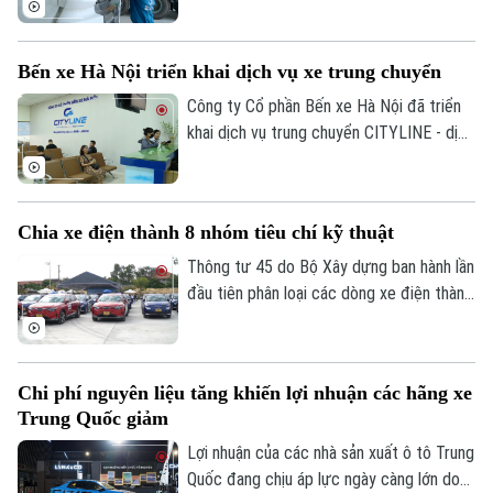
Tư vấn sức khỏe
Quần vợt
phương tiện vận tải thương mại, đặc biệt
Tin tức
Đã phát sóng
là phân khúc xe tải hạng nặng.
Golf
Bến xe Hà Nội triển khai dịch vụ xe trung chuyển
Sao
Công ty Cổ phần Bến xe Hà Nội đã triển
Điện ảnh
khai dịch vụ trung chuyển CITYLINE - dịch
vụ giúp kết nối hành khách từ nhà đến bến
Thời trang
xe và từ bến xe về nhà, gia tăng tiện ích
và tạo dựng hình ảnh bến xe thân thiện,
Chia xe điện thành 8 nhóm tiêu chí kỹ thuật
Âm nhạc
hiện đại, xây dựng hệ sinh thái phục vụ
hành khách ngày càng hoàn thiện.
Thông tư 45 do Bộ Xây dựng ban hành lần
đầu tiên phân loại các dòng xe điện thành
8 nhóm với tiêu chí kỹ thuật cụ thể.
Chi phí nguyên liệu tăng khiến lợi nhuận các hãng xe
Trung Quốc giảm
Lợi nhuận của các nhà sản xuất ô tô Trung
Quốc đang chịu áp lực ngày càng lớn do