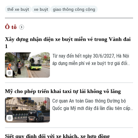
thể xe buýt
xe buýt
giao thông công cộng
Ô tô
Xây dựng nhận diện xe buýt miễn vé trong Vành đai
1
Từ nay đến hết ngày 30/6/2027, Hà Nội
áp dụng miễn phí vé xe buýt trợ giá đối
với hành khách di chuyển trong phạm vi
Vành đai 1 trên 45 tuyến buýt, nhằm
khuyến khích người dân sử dụng phương
Mỹ cho phép triển khai taxi tự lái không vô lăng
tiện giao thông công cộng. Để triển khai
hiệu quả, Thành phố yêu cầu cần xây dựng
Cơ quan An toàn Giao thông Đường bộ
nhận diện với các tuyến xe buýt này.
Quốc gia Mỹ mới đây đã lần đầu tiên cấp
phép cho Zoox – công ty xe tự lái của
Amazon được triển khai thương mại có
giới hạn dịch vụ xe taxi tự lái không có vô
Siết quy định đối với xe khách, xe hợp đồng
lăng và các thiết bị điều khiển truyền