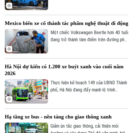
giá nguyên liệu đầu vào tăng mạnh.
Mexico biến xe cổ thành tác phẩm nghệ thuật di động
Một chiếc Volkswagen Beetle hơn 40 tuổi
đang trở thành tâm điểm trên đường phố
Mexico nhờ lớp vỏ đặc biệt được tạo nên
từ khoảng 3.500 cuộn băng nhạc. Đằng
sau vẻ ngoài lạ mắt là câu chuyện kéo dài
Hà Nội dự kiến có 1.200 xe buýt xanh vào cuối năm
nhiều thập kỷ về tình bạn, ký ức và nỗ lực
2026
bảo tồn một tác phẩm thủ công đứng
trước nguy cơ bị biến thành phế liệu.
Thực hiện kế hoạch 149 của UBND Thành
phố, Hà Nội đang đẩy mạnh lộ trình
chuyển đổi xe buýt từ sử dụng năng
lượng diesel sang xe buýt điện, nhằm
giảm phát thải và cải thiện chất lượng
Hạ tầng xe bus - nền tảng cho giao thông xanh
không khí. Theo kế hoạch, đến hết năm
2026, Thành phố dự kiến sẽ có 1.200 xe
Giảm ùn tắc giao thông, cải thiện môi
buýt sử dụng năng lượng xanh, chiếm hơn