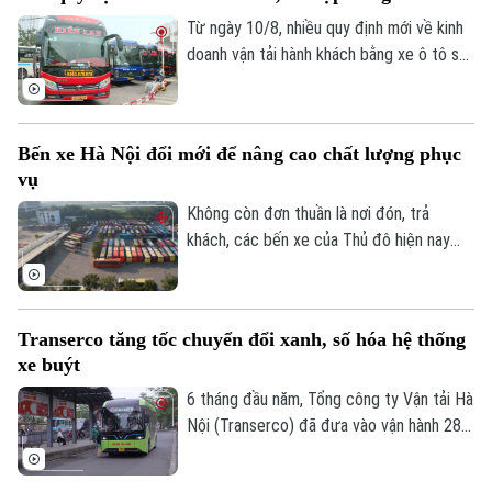
thống, đánh dấu bước đột phá lớn đối với
Từ ngày 10/8, nhiều quy định mới về kinh
ngành công nghiệp xe tự hành tại Mỹ.
doanh vận tải hành khách bằng xe ô tô sẽ
chính thức có hiệu lực. Trong đó, hoạt
động của xe hợp đồng được siết chặt.
Bến xe Hà Nội đổi mới để nâng cao chất lượng phục
vụ
Không còn đơn thuần là nơi đón, trả
khách, các bến xe của Thủ đô hiện nay
đang từng bước trở thành những điểm
Chuyên mục
trung chuyển hiện đại với nhiều tiện ích,
hướng tới xây dựng hình ảnh bến xe Hà
Thời sự
Transerco tăng tốc chuyển đổi xanh, số hóa hệ thống
Nội an toàn, văn minh và thân thiện với
xe buýt
người dân.
Hà Nội
Hà Nội
6 tháng đầu năm, Tổng công ty Vận tải Hà
Nội (Transerco) đã đưa vào vận hành 281
Chính trị
xe buýt điện trên 17 tuyến, đồng thời,
Nhịp sống Hà Nội
Thế giới
hoàn thành kế hoạch bổ sung thêm 122
Xã hội