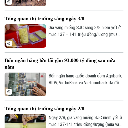
hợp can thiệp vào thị trường ngoại hối để
hỗ trợ đồng Yên. Đây là chiến dịch chung
Tổng quan thị trường sáng ngày 3/8
đầu tiên giữa hai đồng minh kể từ năm
2011, nhằm ngăn chặn đà mất giá lịch sử
Giá vàng miếng SJC sáng 3/8 niêm yết ở
của đồng nội tệ Nhật Bản.
mức 137 – 141 triệu đồng/lượng (mua
vào - bán ra), duy trì ổn định ở cả hai
chiều so với ngày 2/8. Giá vàng thế giới
sáng 3/8 giao dịch quanh mức 4.056
Bốn ngân hàng lớn lãi gần 93.000 tỷ đồng sau nửa
USD/ounce, tăng 15,7 USD/ounce so với
năm
cùng thời điểm ngày 2/8. Về tỷ giá trung
tâm, sáng 3/8 Ngân hàng Nhà nước công
Bốn ngân hàng quốc doanh gồm Agribank,
bố ở mức 25.358 đồng/USD, tăng 20
BIDV, VietinBank và Vietcombank đã đồng
đồng so với ngày 2/8.
loạt công bố báo cáo tài chính quý II và 6
tháng đầu năm với kết quả kinh doanh tiếp
tục khởi sắc. Tuy nhiên, tốc độ tăng
Tổng quan thị trường sáng ngày 2/8
trưởng, chất lượng tài sản và mức trích
lập dự phòng rủi ro có sự phân hóa đáng
Ngày 2/8, giá vàng miếng SJC niêm yết ở
kể.
mức 137-141 triệu đồng/lượng (mua vào