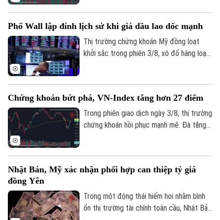
phiên chiều, VN-Index bật mạnh, chính
thức vượt vùng kháng cự quan trọng
Phố Wall lập đỉnh lịch sử khi giá dầu lao dốc mạnh
1.770 điểm.
Thị trường chứng khoán Mỹ đồng loạt
khởi sắc trong phiên 3/8, xô đổ hàng loạt
kỷ lục. Lực đẩy chính của thị trường đến
từ việc giá dầu thô bất ngờ lao dốc mạnh,
ngay sau khi Tổng thống Mỹ Donald Trump
Chứng khoán bứt phá, VN-Index tăng hơn 27 điểm
khẳng định Mỹ và Iran vẫn đang tiến hành
đàm phán bất chấp những lời bác bỏ từ
Trong phiên giao dịch ngày 3/8, thị trường
phía Iran.
chứng khoán hồi phục mạnh mẽ. Đà tăng
tích cực khiến sắc xanh bao phủ hầu hết
Theo dõi Hà Nội On
các nhóm ngành. Kết thúc phiên giao dịch,
VN-Index tăng 27,06 điểm (+1,56%), lên
Nhật Bản, Mỹ xác nhận phối hợp can thiệp tỷ giá
mức 1.763,84 điểm; HNX-Index tăng 8,03
đồng Yên
điểm (+2,96%), lên mức 279,28 điểm.
Trong một động thái hiếm hoi nhằm bình
ổn thị trường tài chính toàn cầu, Nhật Bản
và Mỹ đã chính thức xác nhận việc phối