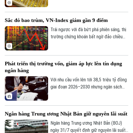
giá quy đổi hiện nay, giá vàng trong nước
sáng 1/8 vẫn cao hơn thế giới khoảng 13
Liên hệ đường dây nóng (bấm để gọi)
triệu đồng/lượng (chưa bao gồm thuế,
Tòa soạn
Tòa soạn
Sắc đỏ bao trùm, VN-Index giảm gần 9 điểm
phí).
0865.116.699 (hotline)
0865.116.699
Trái ngược với đà bứt phá phiên sáng, thị
trường chứng khoán bất ngờ đảo chiều
giằng co trong phiên chiều. Áp lực bán
tháo gia tăng mạnh về cuối phiên đã kéo
hàng loạt nhóm ngành chìm trong sắc đỏ,
Phát triển thị trường vốn, giảm áp lực lên tín dụng
ghi nhận tới 429 mã giảm điểm trên toàn
ngân hàng
thị trường.
Với nhu cầu vốn lên tới 38,5 triệu tỷ đồng
giai đoạn 2026–2030 nhưng ngân sách
nhà nước chỉ đáp ứng khoảng 20%, việc
phát triển thị trường vốn thành kênh huy
động nguồn lực trung và dài hạn chủ lực
Ngân hàng Trung ương Nhật Bản giữ nguyên lãi suất
đang trở thành bài toán cấp thiết cho
tăng trưởng kinh tế.
Ngân hàng Trung ương Nhật Bản (BOJ)
ngày 31/7 quyết định giữ nguyên lãi suất