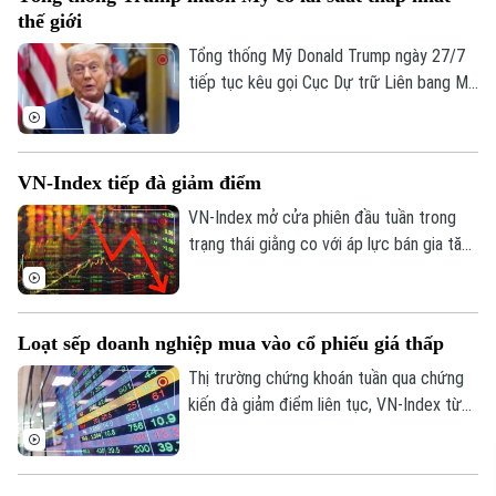
đà tăng trưởng liên tục.
thế giới
Tổng thống Mỹ Donald Trump ngày 27/7
tiếp tục kêu gọi Cục Dự trữ Liên bang Mỹ
(Fed) hạ lãi suất. Ông cho rằng Mỹ cần
duy trì mức lãi suất thấp nhất thế giới
nhằm hỗ trợ nền kinh tế.
VN-Index tiếp đà giảm điểm
VN-Index mở cửa phiên đầu tuần trong
trạng thái giằng co với áp lực bán gia tăng
mạnh về cuối phiên khiến VN-Index lao
dốc.
Loạt sếp doanh nghiệp mua vào cổ phiếu giá thấp
Thị trường chứng khoán tuần qua chứng
kiến đà giảm điểm liên tục, VN-Index từ
hơn 1.900 điểm chỉ còn 1.686 điểm. Theo
thống kê, thị trường đang ở vùng định giá
thấp nhất 10 năm, với P/E giảm khoảng 10