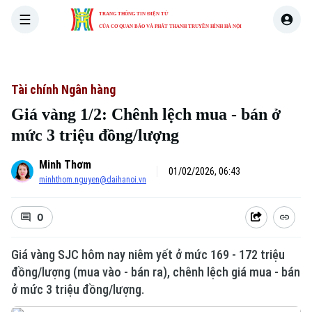
TRANG THÔNG TIN ĐIỆN TỬ
CỦA CƠ QUAN BÁO VÀ PHÁT THANH TRUYỀN HÌNH HÀ NỘI
THỜI SỰ
HÀ NỘI
THẾ GIỚI
KINH TẾ
NHÀ ĐẤT
Tài chính Ngân hàng
Giá vàng 1/2: Chênh lệch mua - bán ở
mức 3 triệu đồng/lượng
Minh Thơm
01/02/2026, 06:43
minhthom.nguyen@daihanoi.vn
0
Giá vàng SJC hôm nay niêm yết ở mức 169 - 172 triệu
đồng/lượng (mua vào - bán ra), chênh lệch giá mua - bán
ở mức 3 triệu đồng/lượng.