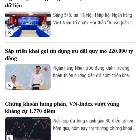
dữ liệu
(0,04%) xuống còn 1776,46 điểm. HNX-
index tăng 7,18 điểm (2,51%) lên 293,59
Sáng 5/8, tại Hà Nội, Hiệp hội Ngân hàng
điểm.
Việt Nam tổ chức Hội thảo “AI và Quản trị
dữ liệu trong hoạt động ngân hàng” với sự
tham gia của đại diện Ngân hàng Nhà
nước, các bộ, ngành, ngân hàng thương
Sắp triển khai gói tín dụng ưu đãi quy mô 220.000 tỷ
mại, doanh nghiệp công nghệ và chuyên
đồng
gia trong lĩnh vực AI.
Ngân hàng Nhà nước đang khẩn trương
hoàn thiện hướng dẫn để sớm triển khai
chương trình tín dụng ưu đãi quy mô
khoảng 220.000 tỷ đồng dành cho doanh
nghiệp nhỏ và vừa thuộc các lĩnh vực ưu
Chứng khoán hưng phấn, VN-Index vượt vùng
tiên. Đây là thông tin được Phó Thống
kháng cự 1.770 điểm
đốc Ngân hàng Nhà nước Phạm Thanh Hà
cho biết tại Họp báo Chính phủ thường kỳ
Nối tiếp đà tăng mạnh gần 30 điểm phiên
tháng 7/2026 diễn ra chiều 3/8, tại Hà
hôm qua, hôm nay thị trường chứng khoán
Nội.
diễn biến tích cực. Đáng chú ý, trong