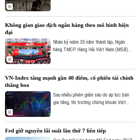
chính sách ở mức 1%, đồng thời nâng
đánh giá triển vọng kinh tế và cảnh báo
lạm phát cơ bản có thể tiếp tục vượt mục
Không gian giao dịch ngân hàng theo mô hình hiện
tiêu 2% trong thời gian tới.
đại
Nhân kỷ niệm 35 năm thành lập, Ngân
hàng TMCP Hàng Hải Việt Nam (MSB)
chính thức đưa vào hoạt động Hội sở
chính và Sở Giao dịch mới tại số 54A
Nguyễn Chí Thanh, Hà Nội. Công trình
VN-Index tăng mạnh gần 40 điểm, cổ phiếu tài chính
được đầu tư theo định hướng kết hợp
thăng hoa
giữa không gian giao dịch hiện đại, ứng
dụng công nghệ và môi trường làm việc
Sau nhiều phiên giảm sâu do áp lực bán
mở, nhằm đáp ứng yêu cầu phát triển
gia tăng, thị trường chứng khoán Việt
trong giai đoạn mới.
Nam đã ghi nhận phiên phục hồi tích cực.
Lực cầu bắt đáy lan tỏa mạnh cùng sự trở
lại của dòng vốn ngoại, giúp các chỉ số
Fed giữ nguyên lãi suất lần thứ 7 liên tiếp
đồng loạt tăng điểm và cải thiện đáng kể
tâm lý nhà đầu tư.