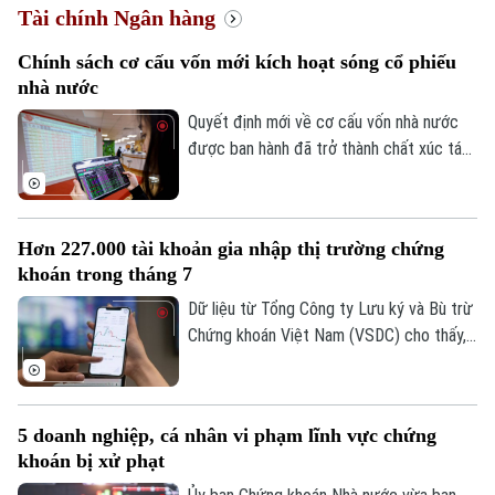
Tài chính Ngân hàng
Chính sách cơ cấu vốn mới kích hoạt sóng cổ phiếu
nhà nước
Quyết định mới về cơ cấu vốn nhà nước
được ban hành đã trở thành chất xúc tác
giúp nhóm cổ phiếu doanh nghiệp nhà
nước bứt phá trong phiên hôm nay, 07/08.
Hàng loạt mã tăng kịch trần, góp phần
Hơn 227.000 tài khoản gia nhập thị trường chứng
đưa VN-Index đảo chiều đi lên.
khoán trong tháng 7
Dữ liệu từ Tổng Công ty Lưu ký và Bù trừ
Chứng khoán Việt Nam (VSDC) cho thấy,
số tài khoản chứng khoán tiếp tục đi lên
trong bối cảnh thị trường trải qua một
Chuyên mục
tháng biến động mạnh. Tính đến cuối
5 doanh nghiệp, cá nhân vi phạm lĩnh vực chứng
tháng 7, thị trường có 13,66 triệu tài
Thời sự
khoán bị xử phạt
khoản giao dịch chứng khoán, tăng hơn
227.300 tài khoản so với cuối tháng 6.