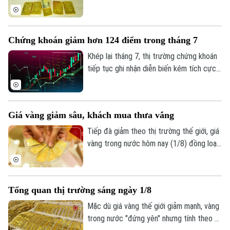
- bán ra), giảm 900.000 đồng một lượng ở
cả hai chiều so với ngày 1/8.
Chứng khoán giảm hơn 124 điểm trong tháng 7
Khép lại tháng 7, thị trường chứng khoán
tiếp tục ghi nhận diễn biến kém tích cực
dù chỉ số VN-Index đã phục hồi trong
tuần giao dịch cuối cùng. Tính chung cả
tháng, VN-Index giảm hơn 124 điểm,
Giá vàng giảm sâu, khách mua thưa vắng
tương đương 6,68%, đánh dấu tháng giảm
điểm thứ hai liên tiếp.
Tiếp đà giảm theo thị trường thế giới, giá
vàng trong nước hôm nay (1/8) đồng loạt
đi xuống. Tuy nhiên, trái với những đợt
giảm giá trước, lượng khách đến mua
vàng khá thưa vắng.
Tổng quan thị trường sáng ngày 1/8
Mặc dù giá vàng thế giới giảm mạnh, vàng
trong nước "đứng yên" nhưng tính theo tỷ