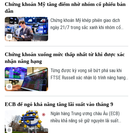
Chứng khoán Mỹ tăng điểm nhờ nhóm cổ phiếu bán
phép số: Số 63/GP-TTDT, cấp ngày 10/05/2023
tháng 7.
dẫn
TRANG THÔNG TIN ĐIỆN TỬ
Chứng khoán Mỹ khép phiên giao dịch
CỦA CƠ QUAN BÁO VÀ PHÁT THANH TRUYỀN HÌNH HÀ NỘI
ngày 21/7 trong sắc xanh khi nhóm cổ
phiếu bán dẫn phục hồi mạnh, giúp thị
Số 3-5 Huỳnh Thúc Kháng-Phường Láng-Hà Nội
trường tạm gác những lo ngại về căng
Giám đốc: VŨ MINH TUẤN
thẳng tại Trung Đông và tranh chấp thuế
Chứng khoán xuống mức thấp nhất từ khi được xác
Phó Giám đốc: Nguyễn Kim Khiêm, Nguyễn Minh Đức, Nguyễn Thành Lợi
quan.
nhận nâng hạng
Từng được kỳ vọng sẽ bứt phá sau khi
FTSE Russell xác nhận lộ trình nâng hạng
lên nhóm thị trường mới nổi thứ cấp, song
thị trường chứng khoán Việt Nam lại diễn
biến không như mong đợi. Sau nhiều phiên
ECB để ngỏ khả năng tăng lãi suất vào tháng 9
điều chỉnh liên tiếp, VN-Index hiện đã lùi
xuống mức thấp nhất kể từ thời điểm
Ngân hàng Trung ương châu Âu (ECB)
thông tin nâng hạng được xác nhận.
nhiều khả năng sẽ giữ nguyên lãi suất
trong tuần này, song vẫn để ngỏ phương