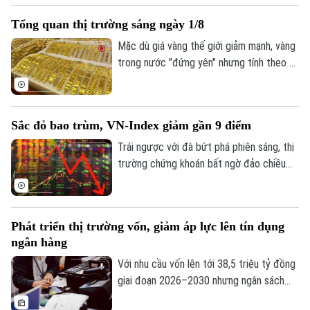
vàng khá thưa vắng.
Tổng quan thị trường sáng ngày 1/8
Mặc dù giá vàng thế giới giảm mạnh, vàng
trong nước "đứng yên" nhưng tính theo tỷ
giá quy đổi hiện nay, giá vàng trong nước
sáng 1/8 vẫn cao hơn thế giới khoảng 13
triệu đồng/lượng (chưa bao gồm thuế,
Sắc đỏ bao trùm, VN-Index giảm gần 9 điểm
phí).
Trái ngược với đà bứt phá phiên sáng, thị
trường chứng khoán bất ngờ đảo chiều
giằng co trong phiên chiều. Áp lực bán
tháo gia tăng mạnh về cuối phiên đã kéo
hàng loạt nhóm ngành chìm trong sắc đỏ,
Phát triển thị trường vốn, giảm áp lực lên tín dụng
ghi nhận tới 429 mã giảm điểm trên toàn
ngân hàng
thị trường.
Với nhu cầu vốn lên tới 38,5 triệu tỷ đồng
giai đoạn 2026–2030 nhưng ngân sách
nhà nước chỉ đáp ứng khoảng 20%, việc