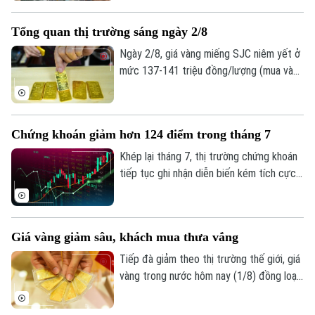
tháng đầu năm với kết quả kinh doanh tiếp
tục khởi sắc. Tuy nhiên, tốc độ tăng
Tổng quan thị trường sáng ngày 2/8
Âm nhạc
trưởng, chất lượng tài sản và mức trích
lập dự phòng rủi ro có sự phân hóa đáng
Ngày 2/8, giá vàng miếng SJC niêm yết ở
kể.
mức 137-141 triệu đồng/lượng (mua vào
- bán ra), giảm 900.000 đồng một lượng ở
cả hai chiều so với ngày 1/8.
Chứng khoán giảm hơn 124 điểm trong tháng 7
Khép lại tháng 7, thị trường chứng khoán
tiếp tục ghi nhận diễn biến kém tích cực
dù chỉ số VN-Index đã phục hồi trong
tuần giao dịch cuối cùng. Tính chung cả
tháng, VN-Index giảm hơn 124 điểm,
Giá vàng giảm sâu, khách mua thưa vắng
tương đương 6,68%, đánh dấu tháng giảm
điểm thứ hai liên tiếp.
Tiếp đà giảm theo thị trường thế giới, giá
vàng trong nước hôm nay (1/8) đồng loạt
đi xuống. Tuy nhiên, trái với những đợt
giảm giá trước, lượng khách đến mua