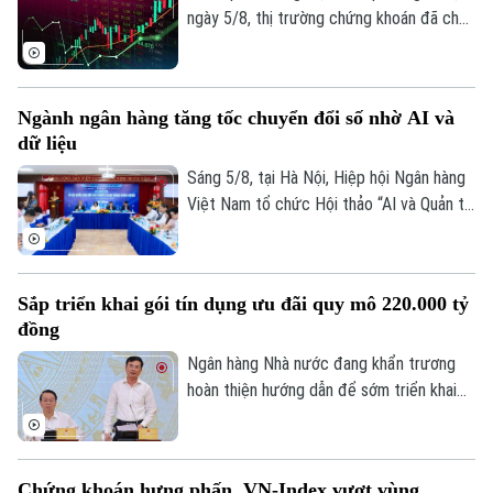
ngày 5/8, thị trường chứng khoán đã cho
thấy những diễn biến trái chiều. Trong khi
VN-Index đã chững lại nhịp tăng thì HNX-
index vẫn khá tích cực. Kết thúc phiên
Ngành ngân hàng tăng tốc chuyển đổi số nhờ AI và
giao dịch, VN-index giảm 0,77 điểm
dữ liệu
(0,04%) xuống còn 1776,46 điểm. HNX-
index tăng 7,18 điểm (2,51%) lên 293,59
Sáng 5/8, tại Hà Nội, Hiệp hội Ngân hàng
điểm.
Việt Nam tổ chức Hội thảo “AI và Quản trị
dữ liệu trong hoạt động ngân hàng” với sự
tham gia của đại diện Ngân hàng Nhà
nước, các bộ, ngành, ngân hàng thương
Sắp triển khai gói tín dụng ưu đãi quy mô 220.000 tỷ
mại, doanh nghiệp công nghệ và chuyên
đồng
gia trong lĩnh vực AI.
Ngân hàng Nhà nước đang khẩn trương
hoàn thiện hướng dẫn để sớm triển khai
chương trình tín dụng ưu đãi quy mô
khoảng 220.000 tỷ đồng dành cho doanh
nghiệp nhỏ và vừa thuộc các lĩnh vực ưu
Chứng khoán hưng phấn, VN-Index vượt vùng