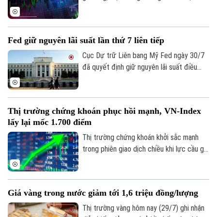
trong giai đoạn mới.
Nam đã ghi nhận phiên phục hồi tích cực.
Lực cầu bắt đáy lan tỏa mạnh cùng sự trở
lại của dòng vốn ngoại, giúp các chỉ số
Fed giữ nguyên lãi suất lần thứ 7 liên tiếp
đồng loạt tăng điểm và cải thiện đáng kể
tâm lý nhà đầu tư.
Cục Dự trữ Liên bang Mỹ Fed ngày 30/7
đã quyết định giữ nguyên lãi suất điều
hành trong khoảng 3,5-3,75%. Quyết định
này đánh dấu tháng thứ 7 liên tiếp ngân
hàng trung ương Mỹ không điều chỉnh
Thị trường chứng khoán phục hồi mạnh, VN-Index
chính sách tiền tệ, giữa bối cảnh nội bộ
lấy lại mốc 1.700 điểm
có sự chia rẽ sâu sắc về cách ứng phó
với lạm phát.
Thị trường chứng khoán khởi sắc mạnh
trong phiên giao dịch chiều khi lực cầu gia
tăng rõ rệt, giúp VN-Index bật tăng hơn
24 điểm và chính thức giành lại mốc tâm
lý 1.700 điểm sau 6 phiên đánh mất.
Giá vàng trong nước giảm tới 1,6 triệu đồng/lượng
Thị trường vàng hôm nay (29/7) ghi nhận