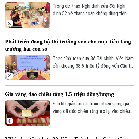
Trong dự thảo Nghị định sửa đổi Nghị
định 52 về thanh toán không dùng tiền
mặt, một nội dung đáng chú ý là đề xuất
đóng các tài khoản thanh toán không phát
sinh giao dịch trong thời gian từ 3 năm trở
Phát triển đồng bộ thị trường vốn cho mục tiêu tăng
lên nhằm nâng cao an toàn hệ thống và
trưởng hai con số
làm sạch dữ liệu.
Theo tính toán của Bộ Tài chính, Việt Nam
cần khoảng 38,5 triệu tỷ đồng vốn đầu tư
toàn xã hội giai đoạn 2026-2030 để đạt
mục tiêu tăng trưởng hai con số. Trong
bối cảnh nền kinh tế vẫn phụ thuộc lớn
Giá vàng đảo chiều tăng 1,5 triệu đồng/lượng
vào tín dụng ngân hàng, bài toán đặt ra
không chỉ là huy động thêm nguồn lực mà
Sau khi giảm mạnh trong phiên sáng, giá
còn phải mở rộng và nâng cao hiệu quả
vàng đã đảo chiều tăng trở lại vào chiều
các kênh dẫn vốn khác.
24/7. Vàng miếng SJC tăng tới 1,5 triệu
đồng mỗi lượng, vượt mốc 140 triệu
đồng/lượng.