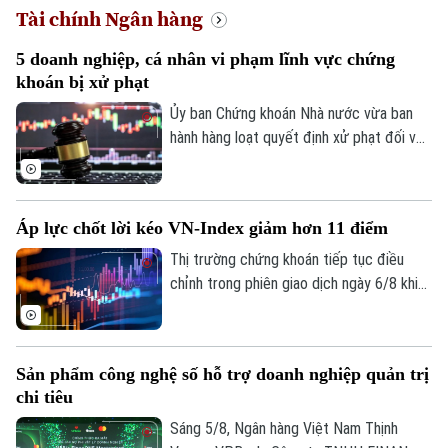
Tài chính Ngân hàng
5 doanh nghiệp, cá nhân vi phạm lĩnh vực chứng
Xu hướng
khoán bị xử phạt
Ủy ban Chứng khoán Nhà nước vừa ban
hành hàng loạt quyết định xử phạt đối với
các tổ chức, cá nhân vi phạm quy định
trong lĩnh vực chứng khoán. Chỉ trong thời
gian từ ngày 31/7 đến 4/8, tổng số tiền
Áp lực chốt lời kéo VN-Index giảm hơn 11 điểm
xử phạt lên tới hơn 572 triệu đồng.
Thị trường chứng khoán tiếp tục điều
chỉnh trong phiên giao dịch ngày 6/8 khi
áp lực chốt lời gia tăng ở nhóm cổ phiếu
vốn hóa lớn. Dù lực bán không quá mạnh,
dòng tiền thận trọng khiến chỉ số không
Sản phẩm công nghệ số hỗ trợ doanh nghiệp quản trị
thể phục hồi. Kết phiên, VN-Index giảm
chi tiêu
11,68 điểm, xuống mức 1.764,78 điểm;
HNX-Index cũng giảm 0,95 điểm xuống
Sáng 5/8, Ngân hàng Việt Nam Thịnh