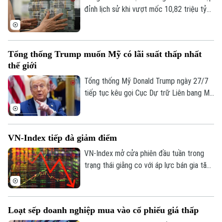
đỉnh lịch sử khi vượt mốc 10,82 triệu tỷ
đồng vào cuối tháng 5. Theo số liệu mới
nhất từ Ngân hàng Nhà nước, tiền gửi cá
nhân tại các tổ chức tín dụng vẫn duy trì
Tổng thống Trump muốn Mỹ có lãi suất thấp nhất
đà tăng trưởng liên tục.
thế giới
Tổng thống Mỹ Donald Trump ngày 27/7
tiếp tục kêu gọi Cục Dự trữ Liên bang Mỹ
(Fed) hạ lãi suất. Ông cho rằng Mỹ cần
duy trì mức lãi suất thấp nhất thế giới
nhằm hỗ trợ nền kinh tế.
VN-Index tiếp đà giảm điểm
VN-Index mở cửa phiên đầu tuần trong
trạng thái giằng co với áp lực bán gia tăng
mạnh về cuối phiên khiến VN-Index lao
Liên hệ đường dây nóng (bấm để gọi)
dốc.
Tòa soạn
Tòa soạn
Loạt sếp doanh nghiệp mua vào cổ phiếu giá thấp
0865.116.699 (hotline)
0865.116.699