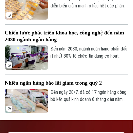
diễn biến giảm mạnh ở hầu hết các phân
TRANG THÔNG TIN ĐIỆN TỬ
khúc, từ vàng miếng SJC đến vàng nhẫn.
CỦA CƠ QUAN BÁO VÀ PHÁT THANH TRUYỀN HÌNH HÀ NỘI
Trong khi đó, giá vàng thế giới nhích tăng
nhẹ nhưng vẫn thấp hơn đáng kể so với
Số 3-5 Huỳnh Thúc Kháng-Phường Láng-Hà Nội
Chiến lược phát triển khoa học, công nghệ đến năm
giá vàng trong nước. Cụ thể, giá vàng
Giám đốc: VŨ MINH TUẤN
2030 ngành ngân hàng
miếng SJC tại nhiều doanh nghiệp đồng
Phó Giám đốc: Nguyễn Kim Khiêm, Nguyễn Minh Đức, Nguyễn Thành Lợi
loạt giảm khoảng 1 triệu đồng/ lượng.
Đến năm 2030, ngành ngân hàng phấn đấu
ít nhất 80% tổ chức tín dụng có hoạt
động đổi mới sáng tạo, đồng thời đẩy
mạnh ứng dụng công nghệ mới, phát triển
ngân hàng số và Fintech, góp phần nâng
Nhiều ngân hàng báo lãi giảm trong quý 2
cao năng lực cạnh tranh của toàn ngành.
Đến ngày 28/7, đã có 17 ngân hàng công
bố kết quả kinh doanh 6 tháng đầu năm
2026. Phần lớn duy trì đà tăng trưởng
tích cực nhưng vẫn có một số ngân hàng
chứng kiến lợi nhuận sụt giảm do áp lực
chi phí dự phòng rủi ro tín dụng.