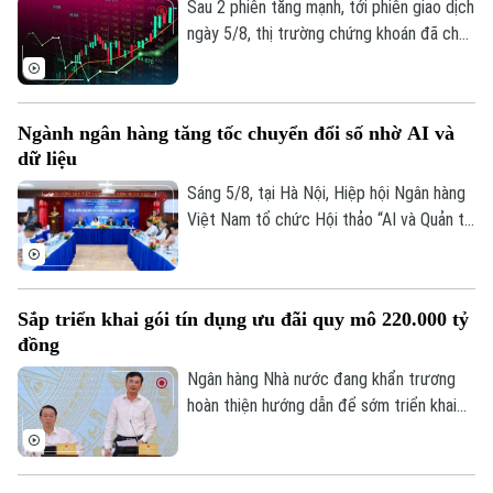
đồng/lượng.
Sau 2 phiên tăng mạnh, tới phiên giao dịch
Tư vấn sức khỏe
Quần vợt
ngày 5/8, thị trường chứng khoán đã cho
Tin tức
Đã phát sóng
thấy những diễn biến trái chiều. Trong khi
Golf
Sao
VN-Index đã chững lại nhịp tăng thì HNX-
index vẫn khá tích cực. Kết thúc phiên
Ngành ngân hàng tăng tốc chuyển đổi số nhờ AI và
Điện ảnh
giao dịch, VN-index giảm 0,77 điểm
dữ liệu
(0,04%) xuống còn 1776,46 điểm. HNX-
Thời trang
index tăng 7,18 điểm (2,51%) lên 293,59
Sáng 5/8, tại Hà Nội, Hiệp hội Ngân hàng
điểm.
Việt Nam tổ chức Hội thảo “AI và Quản trị
Âm nhạc
dữ liệu trong hoạt động ngân hàng” với sự
tham gia của đại diện Ngân hàng Nhà
nước, các bộ, ngành, ngân hàng thương
Sắp triển khai gói tín dụng ưu đãi quy mô 220.000 tỷ
mại, doanh nghiệp công nghệ và chuyên
đồng
gia trong lĩnh vực AI.
Ngân hàng Nhà nước đang khẩn trương
hoàn thiện hướng dẫn để sớm triển khai
chương trình tín dụng ưu đãi quy mô
khoảng 220.000 tỷ đồng dành cho doanh
nghiệp nhỏ và vừa thuộc các lĩnh vực ưu