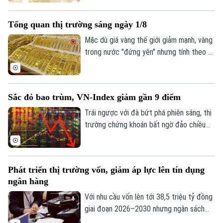
giảm giá trước, lượng khách đến mua
vàng khá thưa vắng.
Tổng quan thị trường sáng ngày 1/8
Mặc dù giá vàng thế giới giảm mạnh, vàng
trong nước "đứng yên" nhưng tính theo tỷ
giá quy đổi hiện nay, giá vàng trong nước
sáng 1/8 vẫn cao hơn thế giới khoảng 13
triệu đồng/lượng (chưa bao gồm thuế,
Sắc đỏ bao trùm, VN-Index giảm gần 9 điểm
phí).
Trái ngược với đà bứt phá phiên sáng, thị
trường chứng khoán bất ngờ đảo chiều
Liên hệ đường dây nóng (bấm để gọi)
giằng co trong phiên chiều. Áp lực bán
Tòa soạn
Tòa soạn
tháo gia tăng mạnh về cuối phiên đã kéo
hàng loạt nhóm ngành chìm trong sắc đỏ,
0865.116.699 (hotline)
0865.116.699
Phát triển thị trường vốn, giảm áp lực lên tín dụng
ghi nhận tới 429 mã giảm điểm trên toàn
ngân hàng
thị trường.
Với nhu cầu vốn lên tới 38,5 triệu tỷ đồng
giai đoạn 2026–2030 nhưng ngân sách
nhà nước chỉ đáp ứng khoảng 20%, việc