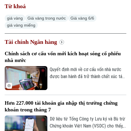
Từ khoá
giá vàng
Giá vàng trong nước
Giá vàng 6/6
giá vàng miếng
Tài chính Ngân hàng
Chính sách cơ cấu vốn mới kích hoạt sóng cổ phiếu
nhà nước
Quyết định mới về cơ cấu vốn nhà nước
được ban hành đã trở thành chất xúc tác
giúp nhóm cổ phiếu doanh nghiệp nhà
nước bứt phá trong phiên hôm nay, 07/08.
Hàng loạt mã tăng kịch trần, góp phần
Hơn 227.000 tài khoản gia nhập thị trường chứng
đưa VN-Index đảo chiều đi lên.
khoán trong tháng 7
Dữ liệu từ Tổng Công ty Lưu ký và Bù trừ
Chứng khoán Việt Nam (VSDC) cho thấy,