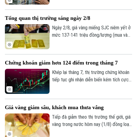
tháng đầu năm với kết quả kinh doanh tiếp
tục khởi sắc. Tuy nhiên, tốc độ tăng
Tổng quan thị trường sáng ngày 2/8
trưởng, chất lượng tài sản và mức trích
lập dự phòng rủi ro có sự phân hóa đáng
Ngày 2/8, giá vàng miếng SJC niêm yết ở
kể.
mức 137-141 triệu đồng/lượng (mua vào
- bán ra), giảm 900.000 đồng một lượng ở
cả hai chiều so với ngày 1/8.
Chứng khoán giảm hơn 124 điểm trong tháng 7
Khép lại tháng 7, thị trường chứng khoán
tiếp tục ghi nhận diễn biến kém tích cực
dù chỉ số VN-Index đã phục hồi trong
tuần giao dịch cuối cùng. Tính chung cả
tháng, VN-Index giảm hơn 124 điểm,
Giá vàng giảm sâu, khách mua thưa vắng
tương đương 6,68%, đánh dấu tháng giảm
điểm thứ hai liên tiếp.
Tiếp đà giảm theo thị trường thế giới, giá
vàng trong nước hôm nay (1/8) đồng loạt
đi xuống. Tuy nhiên, trái với những đợt