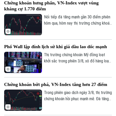
Chứng khoán hưng phấn, VN-Index vượt vùng
tiên. Đây là thông tin được Phó Thống
kháng cự 1.770 điểm
đốc Ngân hàng Nhà nước Phạm Thanh Hà
cho biết tại Họp báo Chính phủ thường kỳ
Nối tiếp đà tăng mạnh gần 30 điểm phiên
tháng 7/2026 diễn ra chiều 3/8, tại Hà
hôm qua, hôm nay thị trường chứng khoán
Nội.
diễn biến tích cực. Đáng chú ý, trong
phiên chiều, VN-Index bật mạnh, chính
thức vượt vùng kháng cự quan trọng
Phố Wall lập đỉnh lịch sử khi giá dầu lao dốc mạnh
1.770 điểm.
Thị trường chứng khoán Mỹ đồng loạt
khởi sắc trong phiên 3/8, xô đổ hàng loạt
kỷ lục. Lực đẩy chính của thị trường đến
từ việc giá dầu thô bất ngờ lao dốc mạnh,
ngay sau khi Tổng thống Mỹ Donald Trump
Chứng khoán bứt phá, VN-Index tăng hơn 27 điểm
khẳng định Mỹ và Iran vẫn đang tiến hành
đàm phán bất chấp những lời bác bỏ từ
Trong phiên giao dịch ngày 3/8, thị trường
phía Iran.
chứng khoán hồi phục mạnh mẽ. Đà tăng
tích cực khiến sắc xanh bao phủ hầu hết
các nhóm ngành. Kết thúc phiên giao dịch,