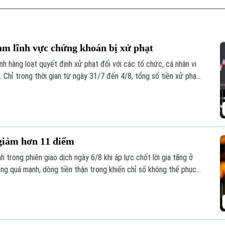
ạm lĩnh vực chứng khoán bị xử phạt
 hàng loạt quyết định xử phạt đối với các tổ chức, cá nhân vi
 Chỉ trong thời gian từ ngày 31/7 đến 4/8, tổng số tiền xử phạt
 giảm hơn 11 điểm
 trong phiên giao dịch ngày 6/8 khi áp lực chốt lời gia tăng ở
ông quá mạnh, dòng tiền thận trọng khiến chỉ số không thể phục
m, xuống mức 1.764,78 điểm; HNX-Index cũng giảm 0,95 điểm