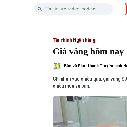
Thứ Năm
THỜI SỰ
HÀ NỘI
THẾ GIỚI
06 Tháng 08, 2026
Hà Nội
Nhịp sống Hà Nộ
Tin tức
Tài chính Ngân hàng
Giá vàng hôm nay 
Chính trị
Người Hà Nội
Quân s
Xã hội
Khoảnh khắc Hà 
Hồ sơ
Báo và Phát thanh Truyền hình H
Ghi nhận vào chiều qua, giá vàng S
An ninh trật tự
Ẩm thực
Người V
chiều mua và bán.
Công nghệ
Skip Ad