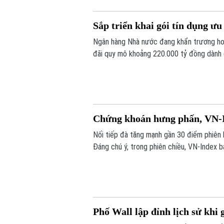
Sắp triển khai gói tín dụng ư
Ngân hàng Nhà nước đang khẩn trương hoà
đãi quy mô khoảng 220.000 tỷ đồng dành c
thông tin được Phó Thống đốc Ngân hàng
thường kỳ tháng 7/2026 diễn ra chiều 3/8,
Chứng khoán hưng phấn, VN-I
Nối tiếp đà tăng mạnh gần 30 điểm phiên 
Đáng chú ý, trong phiên chiều, VN-Index 
Phố Wall lập đỉnh lịch sử khi