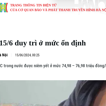
TRANG THÔNG TIN ĐIỆN TỬ
CỦA CƠ QUAN BÁO VÀ PHÁT THANH TRUYỀN HÌNH HÀ NỘ
KINH TẾ
NHÀ ĐẤT
TÀU VÀ XE
GIÁO DỤC
VĂN HÓA
SỨC KHỎ
i
Tin tức
Tin tức
Ô tô
Tin tức
Tin tức
Y tế
15/6 duy trì ở mức ổn định
ự
Cafe sáng
Đầu tư
Tàu
Tuyển sinh
Làng nghề
Dinh dư
Nội
Tài chính Ngân hàng
Căn hộ
Xe máy
Hướng nghiệp
Di tích
Tư vấn 
à Nội
15/06/2024, 00:25
JC trong nước được niêm yết ở mức 74,98 – 76,98 triệu đồng/
iệt 4 phương
Doanh nghiệp
Đất đai
Thị trường
Kinh nghiệm
Đánh giá