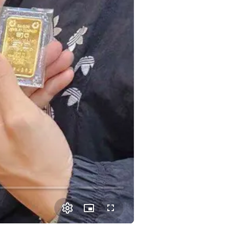
Picture-
Fullscreen
in-