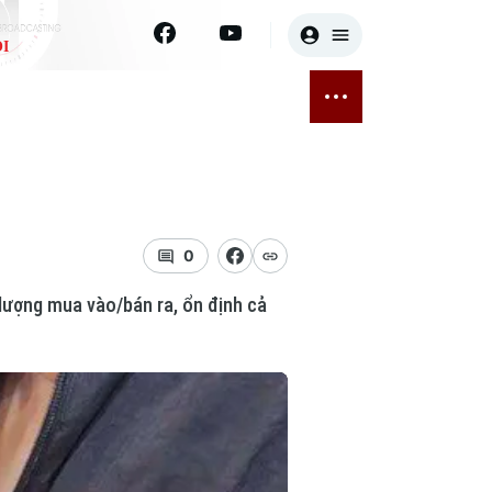
I
E
THỂ THAO
GIẢI TRÍ
ĐÃ PHÁT SÓNG
Bóng đá
Tin tức
ỡng
Quần vợt
Sao
sức khỏe
Golf
Điện ảnh
0
lượng mua vào/bán ra, ổn định cả
Thời trang
Âm nhạc