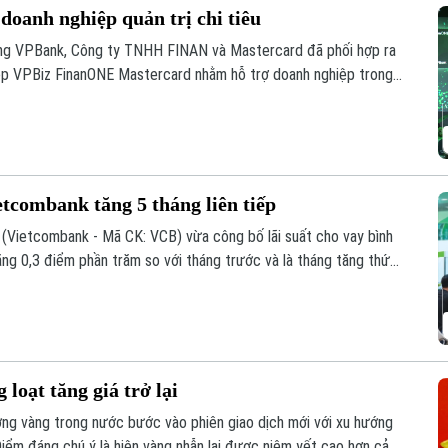
doanh nghiệp quản trị chi tiêu
ng VPBank, Công ty TNHH FINAN và Mastercard đã phối hợp ra
hiệp VPBiz FinanONE Mastercard nhằm hỗ trợ doanh nghiệp trong
quả.
etcombank tăng 5 tháng liên tiếp
Vietcombank - Mã CK: VCB) vừa công bố lãi suất cho vay bình
g 0,3 điểm phần trăm so với tháng trước và là tháng tăng thứ
loạt tăng giá trở lại
ường vàng trong nước bước vào phiên giao dịch mới với xu hướng
Điểm đáng chú ý là hiện vàng nhẫn lại được niêm yết cao hơn cả