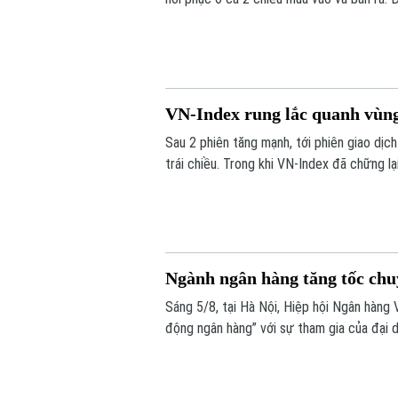
giá vàng miếng SJC 1,4 triệu đồng/lượng.
VN-Index rung lắc quanh vùng
Sau 2 phiên tăng mạnh, tới phiên giao dịc
trái chiều. Trong khi VN-Index đã chững lạ
dịch, VN-index giảm 0,77 điểm (0,04%) x
293,59 điểm.
Ngành ngân hàng tăng tốc chuy
Sáng 5/8, tại Hà Nội, Hiệp hội Ngân hàng 
động ngân hàng” với sự tham gia của đại 
doanh nghiệp công nghệ và chuyên gia tron