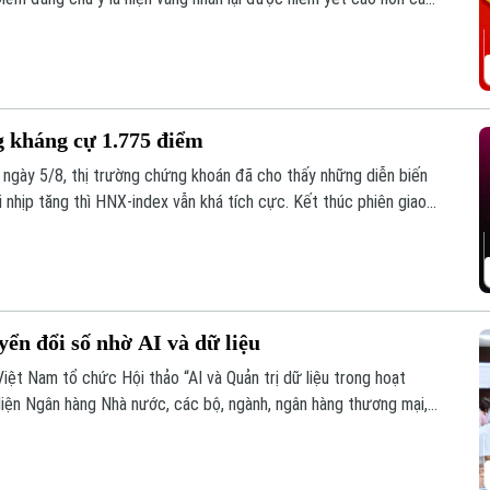
 kháng cự 1.775 điểm
h ngày 5/8, thị trường chứng khoán đã cho thấy những diễn biến
i nhịp tăng thì HNX-index vẫn khá tích cực. Kết thúc phiên giao
uống còn 1776,46 điểm. HNX-index tăng 7,18 điểm (2,51%) lên
ển đổi số nhờ AI và dữ liệu
Việt Nam tổ chức Hội thảo “AI và Quản trị dữ liệu trong hoạt
diện Ngân hàng Nhà nước, các bộ, ngành, ngân hàng thương mại,
g lĩnh vực AI.