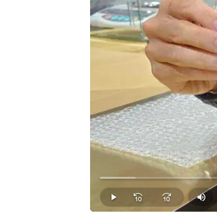
Loaded
:
7.91%
Play
Mut