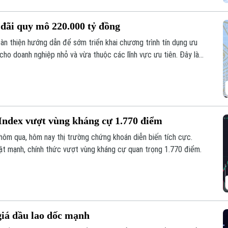
u đãi quy mô 220.000 tỷ đồng
n thiện hướng dẫn để sớm triển khai chương trình tín dụng ưu
ho doanh nghiệp nhỏ và vừa thuộc các lĩnh vực ưu tiên. Đây là
 Nhà nước Phạm Thanh Hà cho biết tại Họp báo Chính phủ
 tại Hà Nội.
ndex vượt vùng kháng cự 1.770 điểm
hôm qua, hôm nay thị trường chứng khoán diễn biến tích cực.
bật mạnh, chính thức vượt vùng kháng cự quan trọng 1.770 điểm.
 giá dầu lao dốc mạnh