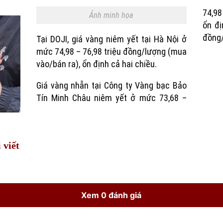
74,98
Ảnh minh họa
Time
ổn đị
đồng/
Tại DOJI, giá vàng niêm yết tại Hà Nội ở
mức 74,98 – 76,98 triệu đồng/lượng (mua
vào/bán ra), ổn định cả hai chiều.
Giá vàng nhẫn tại Công ty Vàng bạc Bảo
Tín Minh Châu niêm yết ở mức 73,68 –
 viết
Xem 0 đánh giá