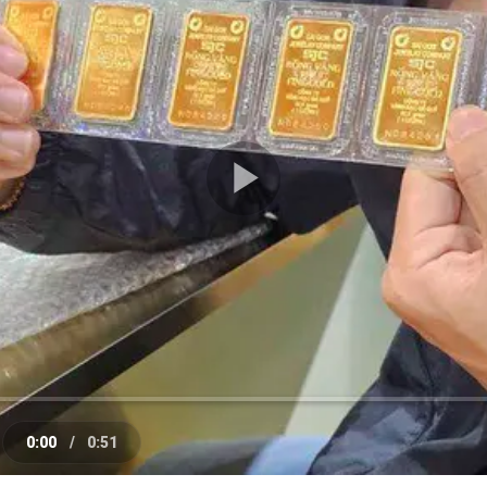
Play
Video
0:00
/
0:51
e
Current
Duration