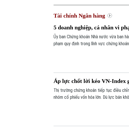
Tài chính Ngân hàng
5 doanh nghiệp, cá nhân vi ph
Ủy ban Chứng khoán Nhà nước vừa ban hành
phạm quy định trong lĩnh vực chứng khoán.
lên tới hơn 572 triệu đồng.
Áp lực chốt lời kéo VN-Index
Thị trường chứng khoán tiếp tục điều chỉnh
nhóm cổ phiếu vốn hóa lớn. Dù lực bán kh
hồi. Kết phiên, VN-Index giảm 11,68 điể
xuống mức 292,64 điểm.