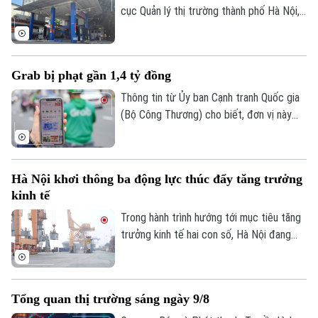
cục Quản lý thị trường thành phố Hà Nội,
Sở Công Thương Hà Nội việc Cửa hàng
xăng dầu 386, tại số 7 đường Phạm Văn
Đồng, phường Xuân Đỉnh, có thời điểm
Grab bị phạt gần 1,4 tỷ đồng
không bán xăng, chỉ bán dầu.
Thông tin từ Ủy ban Cạnh tranh Quốc gia
(Bộ Công Thương) cho biết, đơn vị này
vừa ban hành quyết định xử phạt vi phạm
hành chính Công ty TNHH Grab với tổng
số tiền 1,36 tỷ đồng, do 6 hành vi vi phạm
Hà Nội khơi thông ba động lực thúc đẩy tăng trưởng
quy định về bảo vệ quyền lợi người tiêu
Theo dõi Hà Nội On
kinh tế
dùng.
Trong hành trình hướng tới mục tiêu tăng
trưởng kinh tế hai con số, Hà Nội đang
đứng trước yêu cầu phát huy đồng thời
nhiều động lực, thay vì phụ thuộc vào một
lĩnh vực riêng lẻ. Trong đó, sản xuất, tiêu
Tổng quan thị trường sáng ngày 9/8
dùng và xuất khẩu được xác định là ba trụ