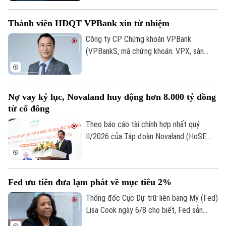
công nghệ năm 2026 vừa được công bố
tại Hà Nội. Bảng xếp hạng nhằm ghi nhận
Thành viên HĐQT VPBank xin từ nhiệm
những doanh nghiệp có hiệu quả hoạt
động, năng lực quản trị, đổi mới và uy tín
Công ty CP Chứng khoán VPBank
trên thị trường.
(VPBankS, mã chứng khoán: VPX, sàn
HoSE) vừa công bố nhận được đơn từ
nhiệm của ông Nguyễn Lương Tân - thành
viên HĐQT.
Nợ vay kỷ lục, Novaland huy động hơn 8.000 tỷ đồng
từ cổ đông
Theo báo cáo tài chính hợp nhất quý
II/2026 của Tập đoàn Novaland (HoSE:
NVL), nợ phải trả tiếp tục chiếm gần 75%
tổng nguồn vốn, tăng lên 193.400 tỷ đồng
vào cuối quý II. Với số tiền dự kiến huy
Fed ưu tiên đưa lạm phát về mục tiêu 2%
động hơn 8.006 tỷ đồng, Novaland sẽ ưu
tiên 5.953 tỷ đồng để thanh toán các
Thống đốc Cục Dự trữ liên bang Mỹ (Fed)
khoản nợ, nghĩa vụ tài chính và các khoản
Lisa Cook ngày 6/8 cho biết, Fed sẵn
phải trả quá hạn của công ty.
sàng tăng lãi suất trở lại nếu lạm phát