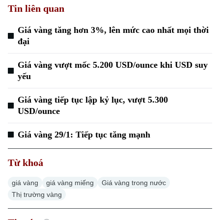
Tin liên quan
Giá vàng tăng hơn 3%, lên mức cao nhất mọi thời
đại
Giá vàng vượt mốc 5.200 USD/ounce khi USD suy
yếu
Giá vàng tiếp tục lập kỷ lục, vượt 5.300
Chuyên mục
USD/ounce
Thời sự
Giá vàng 29/1: Tiếp tục tăng mạnh
Hà Nội
Hà Nội
Từ khoá
Chính trị
Nhịp sống Hà Nội
Thế giới
giá vàng
giá vàng miếng
Giá vàng trong nước
Xã hội
Thị trường vàng
Người Hà Nội
Tin tức
Kinh tế
An ninh trật tự