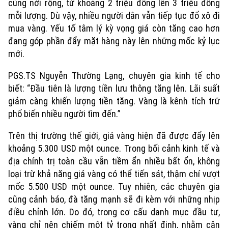
cũng nới rộng, từ khoảng 2 triệu đồng lên 3 triệu đồng
mỗi lượng. Dù vậy, nhiều người dân vẫn tiếp tục đổ xô đi
mua vàng. Yếu tố tâm lý kỳ vọng giá còn tăng cao hơn
đang góp phần đẩy mặt hàng này lên những mốc kỷ lục
mới.
PGS.TS Nguyễn Thường Lạng, chuyên gia kinh tế cho
biết: “Đầu tiên là lượng tiền lưu thông tăng lên. Lãi suất
giảm càng khiến lượng tiền tăng. Vàng là kênh tích trữ
phổ biến nhiều người tìm đến.”
Trên thị trường thế giới, giá vàng hiện đã được đẩy lên
khoảng 5.300 USD một ounce. Trong bối cảnh kinh tế và
địa chính trị toàn cầu vẫn tiềm ẩn nhiều bất ổn, không
loại trừ khả năng giá vàng có thể tiến sát, thậm chí vượt
Xu hướng
mốc 5.500 USD một ounce. Tuy nhiên, các chuyên gia
cũng cảnh báo, đà tăng mạnh sẽ đi kèm với những nhịp
điều chỉnh lớn. Do đó, trong cơ cấu danh mục đầu tư,
vàng chỉ nên chiếm một tỷ trọng nhất định, nhằm cân