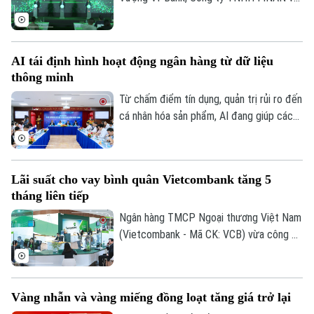
0865.116.699 (hotline)
0865.116.699
Mastercard đã phối hợp ra mắt dòng thẻ
ghi nợ phi vật lý doanh nghiệp VPBiz
FinanONE Mastercard nhằm hỗ trợ doanh
AI tái định hình hoạt động ngân hàng từ dữ liệu
nghiệp trong quản trị chi tiêu hiện đại, linh
thông minh
hoạt và hiệu quả.
Từ chấm điểm tín dụng, quản trị rủi ro đến
cá nhân hóa sản phẩm, AI đang giúp các
tổ chức tín dụng nâng cao hiệu quả vận
hành và cải thiện trải nghiệm khách hàng.
Tuy nhiên, để AI phát huy giá trị, các
Lãi suất cho vay bình quân Vietcombank tăng 5
chuyên gia cho rằng điều quan trọng nhất
tháng liên tiếp
vẫn là chất lượng dữ liệu, hành lang pháp
lý và cơ chế quản trị rủi ro phù hợp.
Ngân hàng TMCP Ngoại thương Việt Nam
(Vietcombank - Mã CK: VCB) vừa công bố
lãi suất cho vay bình quân kỳ tháng
6/2026 ở mức 7,5%/năm, tăng 0,3 điểm
phần trăm so với tháng trước và là tháng
Vàng nhẫn và vàng miếng đồng loạt tăng giá trở lại
tăng thứ năm liên tiếp.