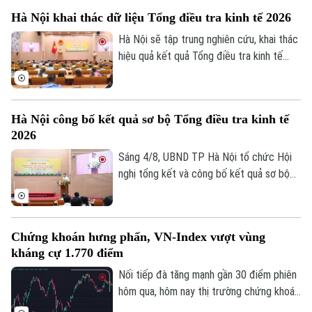
nghiệp nhỏ và vừa thuộc các lĩnh vực ưu
Hà Nội khai thác dữ liệu Tổng điều tra kinh tế 2026
tiên. Đây là thông tin được Phó Thống
đốc Ngân hàng Nhà nước Phạm Thanh Hà
Hà Nội sẽ tập trung nghiên cứu, khai thác
cho biết tại Họp báo Chính phủ thường kỳ
hiệu quả kết quả Tổng điều tra kinh tế
tháng 7/2026 diễn ra chiều 3/8, tại Hà
năm 2026 để phục vụ hoạch định chính
Nội.
sách, xây dựng kịch bản phát triển kinh tế
- xã hội. Đây là chỉ đạo của Phó Chủ tịch
Hà Nội công bố kết quả sơ bộ Tổng điều tra kinh tế
UBND thành phố Hà Nội Nguyễn Xuân
2026
Lưu, Trưởng Ban Chỉ đạo Tổng điều tra
kinh tế năm 2026 thành phố tại Hội nghị
Sáng 4/8, UBND TP Hà Nội tổ chức Hội
tổng kết và công bố kết quả sơ bộ Tổng
nghị tổng kết và công bố kết quả sơ bộ
điều tra kinh tế năm 2026.
Tổng điều tra kinh tế năm 2026. Hội nghị
do Phó Chủ tịch UBND thành phố Nguyễn
Xuân Lưu, Trưởng Ban Chỉ đạo Tổng điều
Chứng khoán hưng phấn, VN-Index vượt vùng
tra kinh tế năm 2026 thành phố Hà Nội
kháng cự 1.770 điểm
chủ trì.
Nối tiếp đà tăng mạnh gần 30 điểm phiên
hôm qua, hôm nay thị trường chứng khoán
diễn biến tích cực. Đáng chú ý, trong