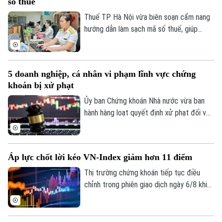
số thuế
giới đầu tư.
Thuế TP Hà Nội vừa biên soạn cẩm nang
hướng dẫn làm sạch mã số thuế, giúp
người nộp thuế nhận biết trạng thái mã số
thuế, xử lý các trường hợp cần cập nhật
thông tin và hạn chế phát sinh vướng mắc
5 doanh nghiệp, cá nhân vi phạm lĩnh vực chứng
trong quá trình thực hiện nghĩa vụ thuế.
khoán bị xử phạt
Ủy ban Chứng khoán Nhà nước vừa ban
Theo dõi Hà Nội On
hành hàng loạt quyết định xử phạt đối với
các tổ chức, cá nhân vi phạm quy định
trong lĩnh vực chứng khoán. Chỉ trong thời
gian từ ngày 31/7 đến 4/8, tổng số tiền
Áp lực chốt lời kéo VN-Index giảm hơn 11 điểm
xử phạt lên tới hơn 572 triệu đồng.
Thị trường chứng khoán tiếp tục điều
chỉnh trong phiên giao dịch ngày 6/8 khi
áp lực chốt lời gia tăng ở nhóm cổ phiếu
vốn hóa lớn. Dù lực bán không quá mạnh,
dòng tiền thận trọng khiến chỉ số không