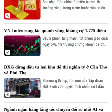
Sau nhịp điều chỉnh ở phiên trước, thị
trường vàng trong nước bước vào phiên
giao dịch mới với xu hướng hồi phục ở cả
2 chiều mua vào và bán ra. Điểm đáng chú
ý là hiện vàng nhẫn lại được niêm yết cao
VN-Index rung lắc quanh vùng kháng cự 1.775 điểm
hơn cả giá vàng miếng SJC 1,4 triệu
đồng/lượng.
Sau 2 phiên tăng mạnh, tới phiên giao dịch
ngày 5/8, thị trường chứng khoán đã cho
thấy những diễn biến trái chiều. Trong khi
VN-Index đã chững lại nhịp tăng thì HNX-
index vẫn khá tích cực. Kết thúc phiên
DXG dừng đầu tư hai khu đô thị nghìn tỷ ở Cần Thơ
giao dịch, VN-index giảm 0,77 điểm
và Phú Thọ
(0,04%) xuống còn 1776,46 điểm. HNX-
index tăng 7,18 điểm (2,51%) lên 293,59
Bluemarq Group, tên mới của Tập đoàn
điểm.
Đất Xanh vừa quyết định chấm dứt đầu
tư hai dự án khu đô thị tại Cần Thơ và Phú
Thọ do chưa triển khai và không còn phù
hợp với chiến lược đầu tư mới.
Ngành ngân hàng tăng tốc chuyển đổi số nhờ AI và