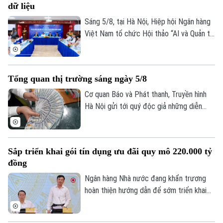
dữ liệu
Sáng 5/8, tại Hà Nội, Hiệp hội Ngân hàng
Việt Nam tổ chức Hội thảo “AI và Quản trị
dữ liệu trong hoạt động ngân hàng” với sự
tham gia của đại diện Ngân hàng Nhà
Bản quyền thuộc về Cơ quan Báo và Phát thanh Truyền hình Hà Nội Giấy
nước, các bộ, ngành, ngân hàng thương
phép số: Số 63/GP-TTDT, cấp ngày 10/05/2023
Tổng quan thị trường sáng ngày 5/8
mại, doanh nghiệp công nghệ và chuyên
gia trong lĩnh vực AI.
TRANG THÔNG TIN ĐIỆN TỬ
Cơ quan Báo và Phát thanh, Truyền hình
Hà Nội gửi tới quý độc giả những diễn
CỦA CƠ QUAN BÁO VÀ PHÁT THANH TRUYỀN HÌNH HÀ NỘI
biến mới nhất của thị trường sáng nay
Số 3-5 Huỳnh Thúc Kháng-Phường Láng-Hà Nội
(5/8) với thông tin về giá vàng và tỷ giá
ngoại tệ.
Giám đốc: VŨ MINH TUẤN
Sắp triển khai gói tín dụng ưu đãi quy mô 220.000 tỷ
Phó Giám đốc: Nguyễn Kim Khiêm, Nguyễn Minh Đức, Nguyễn Thành Lợi
đồng
Ngân hàng Nhà nước đang khẩn trương
hoàn thiện hướng dẫn để sớm triển khai
chương trình tín dụng ưu đãi quy mô
khoảng 220.000 tỷ đồng dành cho doanh