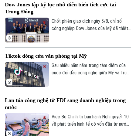
Dow Jones lập kỷ lục nhờ diễn biến tích cực tại
thể phục hồi. Kết phiên, VN-Index giảm
Trung Đông
11,68 điểm, xuống mức 1.764,78 điểm;
HNX-Index cũng giảm 0,95 điểm xuống
Chốt phiên giao dịch ngày 5/8, chỉ số
mức 292,64 điểm.
công nghiệp Dow Jones của Mỹ đã thiết
lập mức cao kỷ lục mới nhờ những tín hiệu
tiến triển hướng tới hòa bình tại khu vực
Trung Đông. Diễn biến này được kỳ vọng
Tiktok đóng cửa văn phòng tại Mỹ
sẽ giải tỏa bớt áp lực lạm phát toàn cầu.
Sau nhiều năm nằm trong tâm điểm của
cuộc đối đầu công nghệ giữa Mỹ và Trung
Quốc, số phận của TikTok tại thị trường
Mỹ đã dần ngã ngũ với một cấu trúc sở
hữu hoàn toàn mới. Tuy nhiên, để duy trì
Lan tỏa công nghệ từ FDI sang doanh nghiệp trong
hoạt động và đáp ứng các yêu cầu khắt
nước
khe về an ninh quốc gia, nền tảng này
đang phải đối mặt với những đợt tái cấu
Việc Bộ Chính trị ban hành Nghị quyết 10
trúc, bao gồm việc đóng cửa các văn
về phát triển kinh tế có vốn đầu tư nước
phòng quan trọng và cắt giảm hàng loạt
ngoài được kỳ vọng tạo thêm động lực