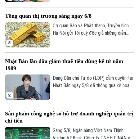
nhân sự.
thu hút dòng vốn chất lượng cao, đồng
thời thúc đẩy chuyển giao công nghệ và
Tổng quan thị trường sáng ngày 6/8
nâng cao năng lực doanh nghiệp trong
nước.
Cơ quan Báo và Phát thanh, Truyền hình
Hà Nội gửi tới quý độc giả những diễn
biến mới nhất của thị trường sáng nay
(6/8) với thông tin về giá vàng và tỷ giá
ngoại tệ.
Nhật Bản lần đầu giảm thuế tiêu dùng kể từ năm
1989
Đảng Dân chủ Tự do (LDP) cầm quyền tại
Nhật Bản ngày 5/8 đã thông qua kế hoạch
do Thủ tướng Sanae Takaichi đề xuất,
nhằm cắt giảm thuế tiêu thụ đối với thực
phẩm. Nếu được Quốc hội phê chuẩn, đây
Sản phẩm công nghệ số hỗ trợ doanh nghiệp quản trị
sẽ là lần đầu tiên Nhật Bản cắt giảm thuế
chi tiêu
Liên hệ đường dây nóng (bấm để gọi)
tiêu dùng kể từ khi sắc thuế này được áp
dụng vào năm 1989.
Sáng 5/8, Ngân hàng Việt Nam Thịnh
Tòa soạn
Tòa soạn
Vượng VPBank, Công ty TNHH FINAN và