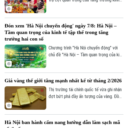
tế. Trong bối cảnh Việt Nam đặt mục tiêu
tăng trưởng hai con số, việc thúc đẩy
sức mua trong nước thông qua các
Đón xem 'Hà Nội chuyển động' ngày 7/8: Hà Nội –
chương trình khuyến mãi, kích cầu tiêu
Tầm quan trọng của kinh tế tập thể trong tăng
dùng đang trở thành giải pháp quan trọng,
trưởng hai con số
vừa hỗ trợ doanh nghiệp mở rộng thị
Chương trình "Hà Nội chuyển động" với
trường, vừa tạo thêm động lực cho tăng
chủ đề "Hà Nội – Tầm quan trọng của kinh
trưởng kinh tế.
tế tập thể trong tăng trưởng hai con số"
sẽ phát sóng trực tiếp trên các nền tảng
của Cơ quan Báo và phát thanh, truyền
Giá vàng thế giới tăng mạnh nhất kể từ tháng 2/2026
hình Hà Nội vào 19h hôm nay, ngày 7/8.
Thị trường tài chính quốc tế vừa ghi nhận
đợt bứt phá đầy ấn tượng của vàng. Đồng
USD suy yếu, lợi suất trái phiếu Kho bạc
Mỹ giảm và những tín hiệu tích cực từ
các cuộc đàm phán giữa Mỹ và Iran được
Hà Nội ban hành cẩm nang hướng dẫn làm sạch mã
cho là các yếu tố làm thay đổi tâm lý của