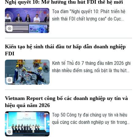
Nghị quyết 10: Mở hướng thu hút FDI thế hệ mới
Mall Hà Đông.
Tọa đàm "Nghị quyết 10: Phát triển hệ
sinh thái FDI chất lượng cao" do Cục
Thông tin và Truyền thông Chính phủ tổ
chức chiều 7/8 đánh dấu bước chuyển
trong tư duy về đầu tư nước ngoài, từ ưu
Kiến tạo hệ sinh thái đầu tư hấp dẫn doanh nghiệp
tiên thu hút vốn sang phát triển khu vực
FDI
kinh tế có vốn đầu tư nước ngoài theo
hướng chất lượng, hiệu quả và có sức lan
Kinh tế Thủ đô 7 tháng đầu năm 2026 ghi
tỏa, qua đó biến nguồn lực bên ngoài
nhận nhiều điểm sáng, nổi bật là thu hút
thành động lực tăng cường nội lực của
3.388 triệu USD vốn FDI, riêng tháng 7
nền kinh tế.
đạt 133,2 triệu USD. Đáng chú ý, cơ cấu
FDI tiếp tục chuyển dịch theo hướng ưu
Vietnam Report công bố các doanh nghiệp uy tín và
Chuyên mục
tiên công nghệ cao, đổi mới sáng tạo,
hiệu quả năm 2026
dịch vụ số và R&D, giảm dần các dự án sử
Thời sự
dụng nhiều đất và lao động.
Top 50 Công ty đại chúng uy tín và hiệu
quả cùng các doanh nghiệp uy tín trong
Hà Nội
lĩnh vực tài chính, ngân hàng, bảo hiểm và
Hà Nội
công nghệ năm 2026 vừa được công bố