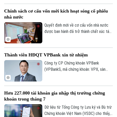
Chính trị
tại Hà Nội. Bảng xếp hạng nhằm ghi nhận
Nhịp sống Hà Nội
Thế giới
Chính sách cơ cấu vốn mới kích hoạt sóng cổ phiếu
những doanh nghiệp có hiệu quả hoạt
nhà nước
Xã hội
động, năng lực quản trị, đổi mới và uy tín
Người Hà Nội
Tin tức
Kinh tế
trên thị trường.
Quyết định mới về cơ cấu vốn nhà nước
An ninh trật tự
được ban hành đã trở thành chất xúc tác
Khoảnh khắc Hà Nội
Quân sự
giúp nhóm cổ phiếu doanh nghiệp nhà
Tin tức
Nhà đất
Công nghệ
nước bứt phá trong phiên hôm nay, 07/08.
Ẩm thực
Hồ sơ
Cafe sáng
Hàng loạt mã tăng kịch trần, góp phần
Tin tức
Tàu và Xe
Thành viên HĐQT VPBank xin từ nhiệm
đưa VN-Index đảo chiều đi lên.
Người Việt 4 phương
Tài chính Ngân hàng
Công ty CP Chứng khoán VPBank
Đầu tư
Ô tô
Giáo dục
(VPBankS, mã chứng khoán: VPX, sàn
Doanh nghiệp
HoSE) vừa công bố nhận được đơn từ
Căn hộ
Tàu
nhiệm của ông Nguyễn Lương Tân - thành
Tin tức
Văn hóa
viên HĐQT.
Đất đai
Xe máy
Hơn 227.000 tài khoản gia nhập thị trường chứng
Tuyển sinh
Tin tức
Sức khỏe
khoán trong tháng 7
Kinh nghiệm
Thị trường
Hướng nghiệp
Dữ liệu từ Tổng Công ty Lưu ký và Bù trừ
Làng nghề
Y tế
Thể thao
Chứng khoán Việt Nam (VSDC) cho thấy,
Đánh giá