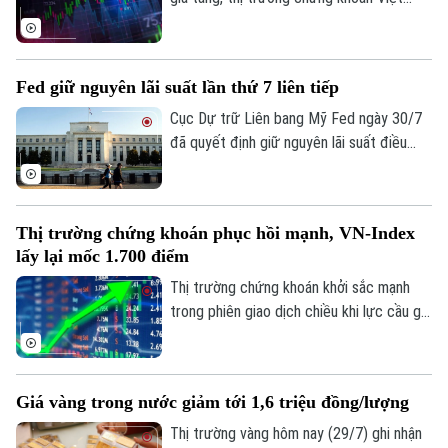
trong giai đoạn mới.
Nam đã ghi nhận phiên phục hồi tích cực.
Lực cầu bắt đáy lan tỏa mạnh cùng sự trở
lại của dòng vốn ngoại, giúp các chỉ số
Fed giữ nguyên lãi suất lần thứ 7 liên tiếp
đồng loạt tăng điểm và cải thiện đáng kể
tâm lý nhà đầu tư.
Cục Dự trữ Liên bang Mỹ Fed ngày 30/7
đã quyết định giữ nguyên lãi suất điều
hành trong khoảng 3,5-3,75%. Quyết định
này đánh dấu tháng thứ 7 liên tiếp ngân
hàng trung ương Mỹ không điều chỉnh
Thị trường chứng khoán phục hồi mạnh, VN-Index
chính sách tiền tệ, giữa bối cảnh nội bộ
lấy lại mốc 1.700 điểm
có sự chia rẽ sâu sắc về cách ứng phó
với lạm phát.
Thị trường chứng khoán khởi sắc mạnh
trong phiên giao dịch chiều khi lực cầu gia
tăng rõ rệt, giúp VN-Index bật tăng hơn
24 điểm và chính thức giành lại mốc tâm
lý 1.700 điểm sau 6 phiên đánh mất.
Giá vàng trong nước giảm tới 1,6 triệu đồng/lượng
Thị trường vàng hôm nay (29/7) ghi nhận