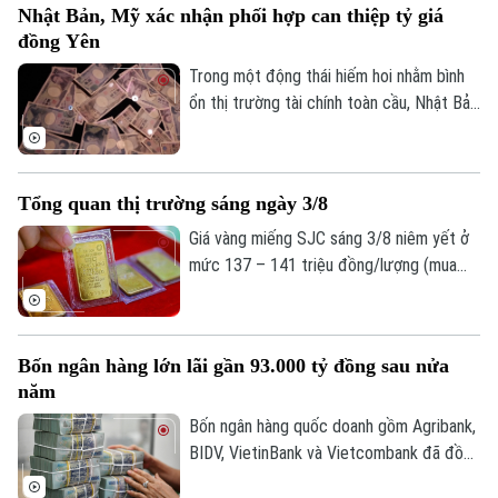
Nhật Bản, Mỹ xác nhận phối hợp can thiệp tỷ giá
mức 1.763,84 điểm; HNX-Index tăng 8,03
đồng Yên
điểm (+2,96%), lên mức 279,28 điểm.
Trong một động thái hiếm hoi nhằm bình
ổn thị trường tài chính toàn cầu, Nhật Bản
và Mỹ đã chính thức xác nhận việc phối
hợp can thiệp vào thị trường ngoại hối để
hỗ trợ đồng Yên. Đây là chiến dịch chung
Tổng quan thị trường sáng ngày 3/8
đầu tiên giữa hai đồng minh kể từ năm
2011, nhằm ngăn chặn đà mất giá lịch sử
Giá vàng miếng SJC sáng 3/8 niêm yết ở
của đồng nội tệ Nhật Bản.
mức 137 – 141 triệu đồng/lượng (mua
vào - bán ra), duy trì ổn định ở cả hai
chiều so với ngày 2/8. Giá vàng thế giới
sáng 3/8 giao dịch quanh mức 4.056
Bốn ngân hàng lớn lãi gần 93.000 tỷ đồng sau nửa
USD/ounce, tăng 15,7 USD/ounce so với
năm
cùng thời điểm ngày 2/8. Về tỷ giá trung
tâm, sáng 3/8 Ngân hàng Nhà nước công
Bốn ngân hàng quốc doanh gồm Agribank,
bố ở mức 25.358 đồng/USD, tăng 20
BIDV, VietinBank và Vietcombank đã đồng
đồng so với ngày 2/8.
loạt công bố báo cáo tài chính quý II và 6