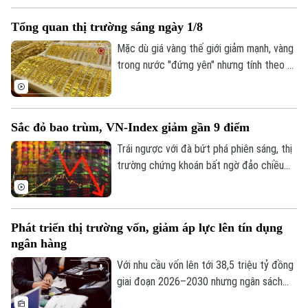
vàng khá thưa vắng.
Tổng quan thị trường sáng ngày 1/8
Mặc dù giá vàng thế giới giảm mạnh, vàng
trong nước "đứng yên" nhưng tính theo tỷ
giá quy đổi hiện nay, giá vàng trong nước
sáng 1/8 vẫn cao hơn thế giới khoảng 13
triệu đồng/lượng (chưa bao gồm thuế,
Sắc đỏ bao trùm, VN-Index giảm gần 9 điểm
phí).
Trái ngược với đà bứt phá phiên sáng, thị
trường chứng khoán bất ngờ đảo chiều
giằng co trong phiên chiều. Áp lực bán
tháo gia tăng mạnh về cuối phiên đã kéo
hàng loạt nhóm ngành chìm trong sắc đỏ,
Phát triển thị trường vốn, giảm áp lực lên tín dụng
ghi nhận tới 429 mã giảm điểm trên toàn
ngân hàng
thị trường.
Với nhu cầu vốn lên tới 38,5 triệu tỷ đồng
giai đoạn 2026–2030 nhưng ngân sách
nhà nước chỉ đáp ứng khoảng 20%, việc