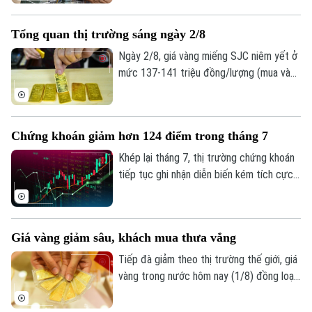
tháng đầu năm với kết quả kinh doanh tiếp
tục khởi sắc. Tuy nhiên, tốc độ tăng
Tổng quan thị trường sáng ngày 2/8
Theo dõi Hà Nội On
trưởng, chất lượng tài sản và mức trích
lập dự phòng rủi ro có sự phân hóa đáng
Ngày 2/8, giá vàng miếng SJC niêm yết ở
kể.
mức 137-141 triệu đồng/lượng (mua vào
- bán ra), giảm 900.000 đồng một lượng ở
cả hai chiều so với ngày 1/8.
Chứng khoán giảm hơn 124 điểm trong tháng 7
Khép lại tháng 7, thị trường chứng khoán
tiếp tục ghi nhận diễn biến kém tích cực
dù chỉ số VN-Index đã phục hồi trong
tuần giao dịch cuối cùng. Tính chung cả
tháng, VN-Index giảm hơn 124 điểm,
Giá vàng giảm sâu, khách mua thưa vắng
tương đương 6,68%, đánh dấu tháng giảm
điểm thứ hai liên tiếp.
Tiếp đà giảm theo thị trường thế giới, giá
vàng trong nước hôm nay (1/8) đồng loạt
đi xuống. Tuy nhiên, trái với những đợt
giảm giá trước, lượng khách đến mua