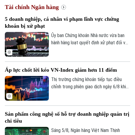
Tài chính Ngân hàng
5 doanh nghiệp, cá nhân vi phạm lĩnh vực chứng
khoán bị xử phạt
Ủy ban Chứng khoán Nhà nước vừa ban
hành hàng loạt quyết định xử phạt đối với
các tổ chức, cá nhân vi phạm quy định
trong lĩnh vực chứng khoán. Chỉ trong thời
gian từ ngày 31/7 đến 4/8, tổng số tiền
Áp lực chốt lời kéo VN-Index giảm hơn 11 điểm
xử phạt lên tới hơn 572 triệu đồng.
Thị trường chứng khoán tiếp tục điều
chỉnh trong phiên giao dịch ngày 6/8 khi
áp lực chốt lời gia tăng ở nhóm cổ phiếu
vốn hóa lớn. Dù lực bán không quá mạnh,
dòng tiền thận trọng khiến chỉ số không
Sản phẩm công nghệ số hỗ trợ doanh nghiệp quản trị
thể phục hồi. Kết phiên, VN-Index giảm
chi tiêu
11,68 điểm, xuống mức 1.764,78 điểm;
HNX-Index cũng giảm 0,95 điểm xuống
Sáng 5/8, Ngân hàng Việt Nam Thịnh