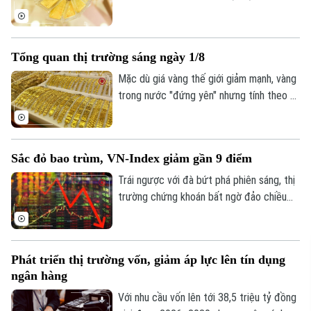
đi xuống. Tuy nhiên, trái với những đợt
giảm giá trước, lượng khách đến mua
vàng khá thưa vắng.
Tổng quan thị trường sáng ngày 1/8
Mặc dù giá vàng thế giới giảm mạnh, vàng
trong nước "đứng yên" nhưng tính theo tỷ
giá quy đổi hiện nay, giá vàng trong nước
sáng 1/8 vẫn cao hơn thế giới khoảng 13
triệu đồng/lượng (chưa bao gồm thuế,
Sắc đỏ bao trùm, VN-Index giảm gần 9 điểm
phí).
Trái ngược với đà bứt phá phiên sáng, thị
trường chứng khoán bất ngờ đảo chiều
giằng co trong phiên chiều. Áp lực bán
tháo gia tăng mạnh về cuối phiên đã kéo
hàng loạt nhóm ngành chìm trong sắc đỏ,
Phát triển thị trường vốn, giảm áp lực lên tín dụng
ghi nhận tới 429 mã giảm điểm trên toàn
ngân hàng
thị trường.
Với nhu cầu vốn lên tới 38,5 triệu tỷ đồng