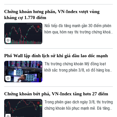
khoảng 220.000 tỷ đồng dành cho doanh
nghiệp nhỏ và vừa thuộc các lĩnh vực ưu
Chứng khoán hưng phấn, VN-Index vượt vùng
tiên. Đây là thông tin được Phó Thống
kháng cự 1.770 điểm
đốc Ngân hàng Nhà nước Phạm Thanh Hà
cho biết tại Họp báo Chính phủ thường kỳ
Nối tiếp đà tăng mạnh gần 30 điểm phiên
tháng 7/2026 diễn ra chiều 3/8, tại Hà
hôm qua, hôm nay thị trường chứng khoán
Nội.
diễn biến tích cực. Đáng chú ý, trong
phiên chiều, VN-Index bật mạnh, chính
thức vượt vùng kháng cự quan trọng
Phố Wall lập đỉnh lịch sử khi giá dầu lao dốc mạnh
1.770 điểm.
Thị trường chứng khoán Mỹ đồng loạt
khởi sắc trong phiên 3/8, xô đổ hàng loạt
kỷ lục. Lực đẩy chính của thị trường đến
từ việc giá dầu thô bất ngờ lao dốc mạnh,
ngay sau khi Tổng thống Mỹ Donald Trump
Chứng khoán bứt phá, VN-Index tăng hơn 27 điểm
khẳng định Mỹ và Iran vẫn đang tiến hành
đàm phán bất chấp những lời bác bỏ từ
Trong phiên giao dịch ngày 3/8, thị trường
phía Iran.
chứng khoán hồi phục mạnh mẽ. Đà tăng
Liên hệ đường dây nóng (bấm để gọi)
tích cực khiến sắc xanh bao phủ hầu hết