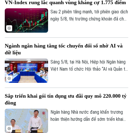
VN-Index rung lắc quanh vùng kháng cự 1.775 điểm
hơn cả giá vàng miếng SJC 1,4 triệu
đồng/lượng.
Sau 2 phiên tăng mạnh, tới phiên giao dịch
ngày 5/8, thị trường chứng khoán đã cho
thấy những diễn biến trái chiều. Trong khi
VN-Index đã chững lại nhịp tăng thì HNX-
index vẫn khá tích cực. Kết thúc phiên
Ngành ngân hàng tăng tốc chuyển đổi số nhờ AI và
giao dịch, VN-index giảm 0,77 điểm
dữ liệu
(0,04%) xuống còn 1776,46 điểm. HNX-
index tăng 7,18 điểm (2,51%) lên 293,59
Sáng 5/8, tại Hà Nội, Hiệp hội Ngân hàng
điểm.
Việt Nam tổ chức Hội thảo “AI và Quản trị
Theo dõi Hà Nội On
dữ liệu trong hoạt động ngân hàng” với sự
tham gia của đại diện Ngân hàng Nhà
nước, các bộ, ngành, ngân hàng thương
Sắp triển khai gói tín dụng ưu đãi quy mô 220.000 tỷ
mại, doanh nghiệp công nghệ và chuyên
đồng
gia trong lĩnh vực AI.
Ngân hàng Nhà nước đang khẩn trương
hoàn thiện hướng dẫn để sớm triển khai
chương trình tín dụng ưu đãi quy mô