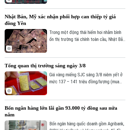
các nhóm ngành. Kết thúc phiên giao dịch,
Tòa soạn
Tòa soạn
VN-Index tăng 27,06 điểm (+1,56%), lên
0865.116.699 (hotline)
0865.116.699
Nhật Bản, Mỹ xác nhận phối hợp can thiệp tỷ giá
mức 1.763,84 điểm; HNX-Index tăng 8,03
đồng Yên
điểm (+2,96%), lên mức 279,28 điểm.
Trong một động thái hiếm hoi nhằm bình
ổn thị trường tài chính toàn cầu, Nhật Bản
và Mỹ đã chính thức xác nhận việc phối
hợp can thiệp vào thị trường ngoại hối để
hỗ trợ đồng Yên. Đây là chiến dịch chung
Tổng quan thị trường sáng ngày 3/8
đầu tiên giữa hai đồng minh kể từ năm
2011, nhằm ngăn chặn đà mất giá lịch sử
Giá vàng miếng SJC sáng 3/8 niêm yết ở
của đồng nội tệ Nhật Bản.
mức 137 – 141 triệu đồng/lượng (mua
vào - bán ra), duy trì ổn định ở cả hai
chiều so với ngày 2/8. Giá vàng thế giới
sáng 3/8 giao dịch quanh mức 4.056
Bốn ngân hàng lớn lãi gần 93.000 tỷ đồng sau nửa
USD/ounce, tăng 15,7 USD/ounce so với
năm
cùng thời điểm ngày 2/8. Về tỷ giá trung
tâm, sáng 3/8 Ngân hàng Nhà nước công
Bốn ngân hàng quốc doanh gồm Agribank,