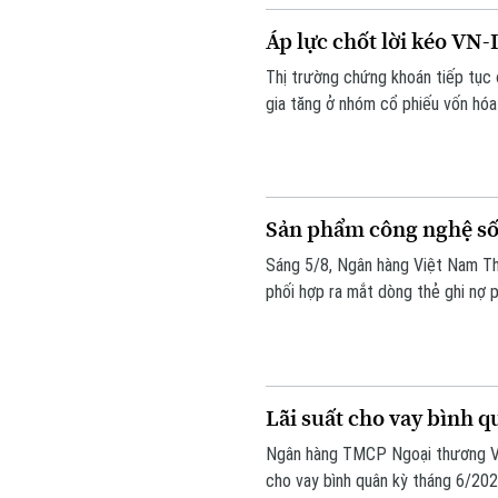
Áp lực chốt lời kéo VN
Thị trường chứng khoán tiếp tục đ
gia tăng ở nhóm cổ phiếu vốn hóa 
chỉ số không thể phục hồi. Kết p
HNX-Index cũng giảm 0,95 điểm 
Sản phẩm công nghệ số 
Sáng 5/8, Ngân hàng Việt Nam T
phối hợp ra mắt dòng thẻ ghi nợ 
trợ doanh nghiệp trong quản trị chi
Lãi suất cho vay bình q
Ngân hàng TMCP Ngoại thương Vi
cho vay bình quân kỳ tháng 6/20