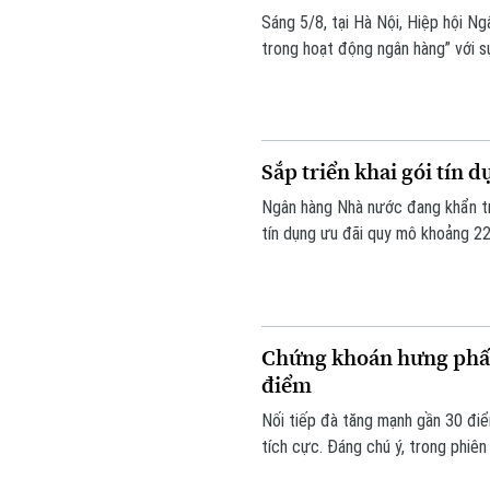
Sáng 5/8, tại Hà Nội, Hiệp hội Ng
trong hoạt động ngân hàng” với s
ngân hàng thương mại, doanh nghi
Sắp triển khai gói tín 
Ngân hàng Nhà nước đang khẩn tr
tín dụng ưu đãi quy mô khoảng 2
lĩnh vực ưu tiên. Đây là thông 
cho biết tại Họp báo Chính phủ th
Chứng khoán hưng phấn
điểm
Nối tiếp đà tăng mạnh gần 30 điể
tích cực. Đáng chú ý, trong phiê
quan trọng 1.770 điểm.