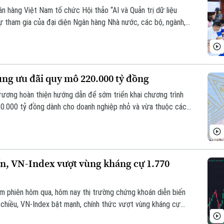
ân hàng Việt Nam tổ chức Hội thảo “AI và Quản trị dữ liệu
ự tham gia của đại diện Ngân hàng Nhà nước, các bộ, ngành,
ệp công nghệ và chuyên gia trong lĩnh vực AI.
dụng ưu đãi quy mô 220.000 tỷ đồng
ương hoàn thiện hướng dẫn để sớm triển khai chương trình
20.000 tỷ đồng dành cho doanh nghiệp nhỏ và vừa thuộc các
tin được Phó Thống đốc Ngân hàng Nhà nước Phạm Thanh Hà
ường kỳ tháng 7/2026 diễn ra chiều 3/8, tại Hà Nội.
, VN-Index vượt vùng kháng cự 1.770
m phiên hôm qua, hôm nay thị trường chứng khoán diễn biến
n chiều, VN-Index bật mạnh, chính thức vượt vùng kháng cự