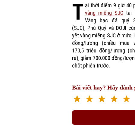
T
ại thời điểm 9 giờ 40 p
vàng miếng SJC
tại 
Vàng bạc đá quý S
(SJC), Phú Quý và DOJI cù
yết vàng miếng SJC ở mức 1
đồng/lượng (chiều mua 
170,5 triệu đồng/lượng (c
ra), giảm 700.000 đồng/lượn
chốt phiên trước.
Bài viết hay? Hãy đánh g