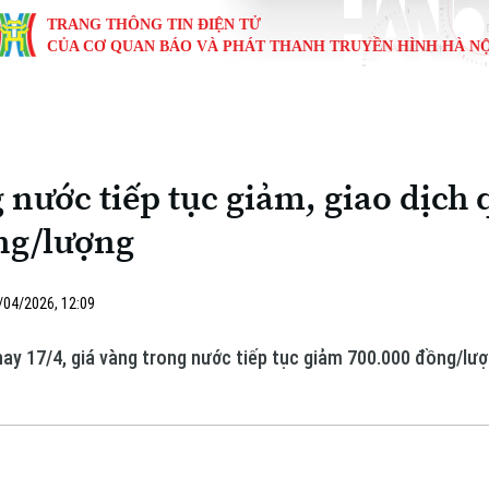
TRANG THÔNG TIN ĐIỆN TỬ
CỦA CƠ QUAN BÁO VÀ PHÁT THANH TRUYỀN HÌNH HÀ NỘ
KINH TẾ
NHÀ ĐẤT
TÀU VÀ XE
GIÁO DỤC
VĂN HÓA
SỨC KHỎ
i
Tin tức
Tin tức
Ô tô
Tin tức
Tin tức
Y tế
g nước tiếp tục giảm, giao dịc
ự
Cafe sáng
Đầu tư
Tàu
Tuyển sinh
Làng nghề
Dinh dư
ồng/lượng
Nội
Tài chính Ngân hàng
Căn hộ
Xe máy
Hướng nghiệp
Di tích
Tư vấn 
iệt 4 phương
/04/2026, 12:09
Doanh nghiệp
Đất đai
Thị trường
nay 17/4, giá vàng trong nước tiếp tục giảm 700.000 đồng/lư
Kinh nghiệm
Đánh giá