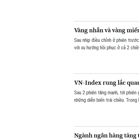
trước và là tháng tăng thứ năm liê
Vàng nhẫn và vàng miếng
Sau nhịp điều chỉnh ở phiên trướ
với xu hướng hồi phục ở cả 2 chiề
được niêm yết cao hơn cả giá và
VN-Index rung lắc qua
Sau 2 phiên tăng mạnh, tới phiên 
những diễn biến trái chiều. Trong
tích cực. Kết thúc phiên giao dị
HNX-index tăng 7,18 điểm (2,51%
Ngành ngân hàng tăng t