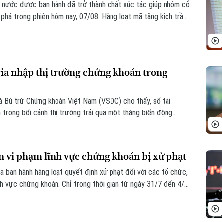
à nước được ban hành đã trở thành chất xúc tác giúp nhóm cổ
phá trong phiên hôm nay, 07/08. Hàng loạt mã tăng kịch trần,
đi lên.
gia nhập thị trường chứng khoán trong
à Bù trừ Chứng khoán Việt Nam (VSDC) cho thấy, số tài
 trong bối cảnh thị trường trải qua một tháng biến động
trường có 13,66 triệu tài khoản giao dịch chứng khoán, tăng
 tháng 6.
n vi phạm lĩnh vực chứng khoán bị xử phạt
ban hành hàng loạt quyết định xử phạt đối với các tổ chức,
nh vực chứng khoán. Chỉ trong thời gian từ ngày 31/7 đến 4/8,
572 triệu đồng.