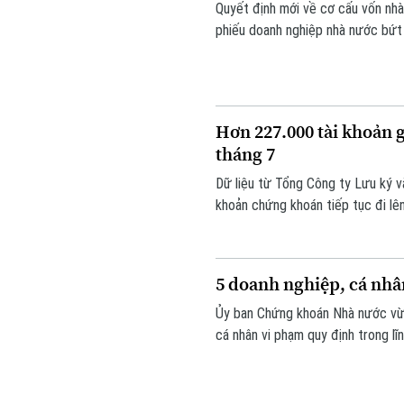
Quyết định mới về cơ cấu vốn nh
phiếu doanh nghiệp nhà nước bứt 
góp phần đưa VN-Index đảo chiều 
Hơn 227.000 tài khoản 
tháng 7
Dữ liệu từ Tổng Công ty Lưu ký v
khoản chứng khoán tiếp tục đi lên
mạnh. Tính đến cuối tháng 7, thị 
hơn 227.300 tài khoản so với cuối
5 doanh nghiệp, cá nhâ
Ủy ban Chứng khoán Nhà nước vừa 
cá nhân vi phạm quy định trong lĩ
tổng số tiền xử phạt lên tới hơn 