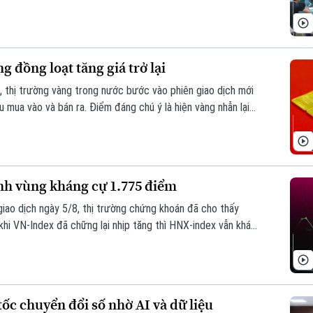
n tiếp.
 đồng loạt tăng giá trở lại
c, thị trường vàng trong nước bước vào phiên giao dịch mới
u mua vào và bán ra. Điểm đáng chú ý là hiện vàng nhẫn lại
ng miếng SJC 1,4 triệu đồng/lượng.
nh vùng kháng cự 1.775 điểm
giao dịch ngày 5/8, thị trường chứng khoán đã cho thấy
 khi VN-Index đã chững lại nhịp tăng thì HNX-index vẫn khá
ch, VN-index giảm 0,77 điểm (0,04%) xuống còn 1776,46 điểm.
) lên 293,59 điểm.
ốc chuyển đổi số nhờ AI và dữ liệu