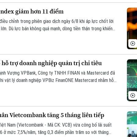
-Index giảm hơn 11 điểm
iều chỉnh trong phiên giao dịch ngày 6/8 khi áp lực chốt lời
lớn. Dù lực bán không quá mạnh, dòng tiền thận trọng khiến
hiên, VN-Index giảm 11,68 điểm, xuống mức 1.764,78 điểm;
xuống mức 292,64 điểm.
hỗ trợ doanh nghiệp quản trị chi tiêu
hịnh Vượng VPBank, Công ty TNHH FINAN và Mastercard đã
phi vật lý doanh nghiệp VPBiz FinanONE Mastercard nhằm hỗ
 tiêu hiện đại, linh hoạt và hiệu quả.
uân Vietcombank tăng 5 tháng liên tiếp
ệt Nam (Vietcombank - Mã CK: VCB) vừa công bố lãi suất
26 ở mức 7,5%/năm, tăng 0,3 điểm phần trăm so với tháng