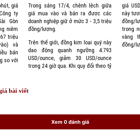
hút, giá
Trong sáng 17/4, chênh lệch giữa
giá US
Công ty
giá mua vào và bán ra được các
này tươ
ài Gòn
doanh nghiệp giữ ở mức 3 - 3,5 triệu
đồng/lư
ng niêm
đồng/lượng.
trong 
67 triệu
vàng t
Trên thế giới, đồng kim loại quý này
vào) và
đồng/lư
dao động quanh ngưỡng 4.793
hiều bán
USD/ounce, giảm 30 USD/ounce
g so với
trong 24 giờ qua. Khi quy đổi theo tỷ
iá bài viết
Xem 0 đánh giá