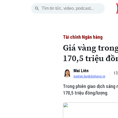
Thứ Bảy
THỜI SỰ
HÀ NỘI
THẾ GIỚI
08 Tháng 08, 2026
Hà Nội
Nhịp sống Hà Nộ
Tin tức
Tài chính Ngân hàng
Giá vàng tron
Chính trị
Người Hà Nội
Quân s
170,5 triệu đ
Xã hội
Khoảnh khắc Hà 
Hồ sơ
Mai Liên
An ninh trật tự
Ẩm thực
Người V
17
mailien.bui@daihanoi.vn
Trong phiên giao dịch sáng 
Công nghệ
170,5 triệu đồng/lượng.