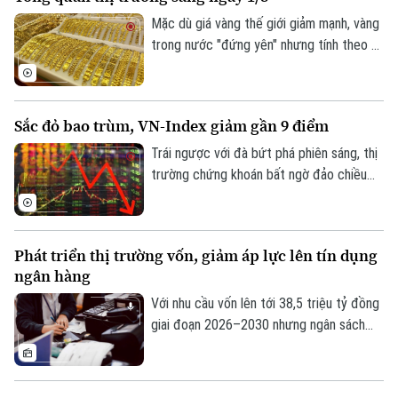
Mặc dù giá vàng thế giới giảm mạnh, vàng
trong nước "đứng yên" nhưng tính theo tỷ
giá quy đổi hiện nay, giá vàng trong nước
sáng 1/8 vẫn cao hơn thế giới khoảng 13
triệu đồng/lượng (chưa bao gồm thuế,
Sắc đỏ bao trùm, VN-Index giảm gần 9 điểm
phí).
Trái ngược với đà bứt phá phiên sáng, thị
trường chứng khoán bất ngờ đảo chiều
giằng co trong phiên chiều. Áp lực bán
Liên hệ đường dây nóng (bấm để gọi)
tháo gia tăng mạnh về cuối phiên đã kéo
hàng loạt nhóm ngành chìm trong sắc đỏ,
Tòa soạn
Tòa soạn
Phát triển thị trường vốn, giảm áp lực lên tín dụng
ghi nhận tới 429 mã giảm điểm trên toàn
ngân hàng
0865.116.699 (hotline)
0865.116.699
thị trường.
Với nhu cầu vốn lên tới 38,5 triệu tỷ đồng
giai đoạn 2026–2030 nhưng ngân sách
nhà nước chỉ đáp ứng khoảng 20%, việc
phát triển thị trường vốn thành kênh huy
động nguồn lực trung và dài hạn chủ lực