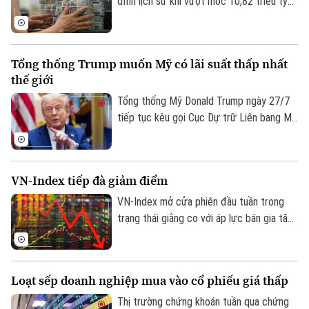
đỉnh lịch sử khi vượt mốc 10,82 triệu tỷ
đồng vào cuối tháng 5. Theo số liệu mới
nhất từ Ngân hàng Nhà nước, tiền gửi cá
nhân tại các tổ chức tín dụng vẫn duy trì
Tổng thống Trump muốn Mỹ có lãi suất thấp nhất
đà tăng trưởng liên tục.
thế giới
Tổng thống Mỹ Donald Trump ngày 27/7
tiếp tục kêu gọi Cục Dự trữ Liên bang Mỹ
(Fed) hạ lãi suất. Ông cho rằng Mỹ cần
duy trì mức lãi suất thấp nhất thế giới
nhằm hỗ trợ nền kinh tế.
VN-Index tiếp đà giảm điểm
VN-Index mở cửa phiên đầu tuần trong
trạng thái giằng co với áp lực bán gia tăng
mạnh về cuối phiên khiến VN-Index lao
dốc.
Loạt sếp doanh nghiệp mua vào cổ phiếu giá thấp
Thị trường chứng khoán tuần qua chứng