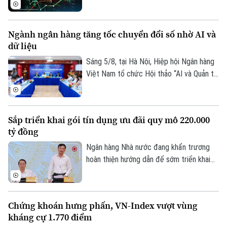
thấy những diễn biến trái chiều. Trong khi
Quần vợt
Tin tức
VN-Index đã chững lại nhịp tăng thì HNX-
Đã phát sóng
index vẫn khá tích cực. Kết thúc phiên
Golf
Ngành ngân hàng tăng tốc chuyển đổi số nhờ AI và
Sao
giao dịch, VN-index giảm 0,77 điểm
dữ liệu
(0,04%) xuống còn 1776,46 điểm. HNX-
Điện ảnh
index tăng 7,18 điểm (2,51%) lên 293,59
Sáng 5/8, tại Hà Nội, Hiệp hội Ngân hàng
điểm.
Việt Nam tổ chức Hội thảo “AI và Quản trị
Thời trang
dữ liệu trong hoạt động ngân hàng” với sự
tham gia của đại diện Ngân hàng Nhà
Âm nhạc
nước, các bộ, ngành, ngân hàng thương
Sắp triển khai gói tín dụng ưu đãi quy mô 220.000
mại, doanh nghiệp công nghệ và chuyên
tỷ đồng
gia trong lĩnh vực AI.
Ngân hàng Nhà nước đang khẩn trương
hoàn thiện hướng dẫn để sớm triển khai
chương trình tín dụng ưu đãi quy mô
khoảng 220.000 tỷ đồng dành cho doanh
nghiệp nhỏ và vừa thuộc các lĩnh vực ưu
Chứng khoán hưng phấn, VN-Index vượt vùng
tiên. Đây là thông tin được Phó Thống
kháng cự 1.770 điểm
đốc Ngân hàng Nhà nước Phạm Thanh Hà