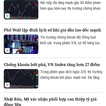
cho biết tại Họp báo Chính phủ thường kỳ
Nối tiếp đà tăng mạnh gần 30 điểm phiên
tháng 7/2026 diễn ra chiều 3/8, tại Hà
hôm qua, hôm nay thị trường chứng khoán
Nội.
diễn biến tích cực. Đáng chú ý, trong
phiên chiều, VN-Index bật mạnh, chính
thức vượt vùng kháng cự quan trọng
Phố Wall lập đỉnh lịch sử khi giá dầu lao dốc mạnh
1.770 điểm.
Thị trường chứng khoán Mỹ đồng loạt
khởi sắc trong phiên 3/8, xô đổ hàng loạt
kỷ lục. Lực đẩy chính của thị trường đến
từ việc giá dầu thô bất ngờ lao dốc mạnh,
ngay sau khi Tổng thống Mỹ Donald Trump
Chứng khoán bứt phá, VN-Index tăng hơn 27 điểm
khẳng định Mỹ và Iran vẫn đang tiến hành
đàm phán bất chấp những lời bác bỏ từ
Trong phiên giao dịch ngày 3/8, thị trường
phía Iran.
chứng khoán hồi phục mạnh mẽ. Đà tăng
tích cực khiến sắc xanh bao phủ hầu hết
các nhóm ngành. Kết thúc phiên giao dịch,
VN-Index tăng 27,06 điểm (+1,56%), lên
Nhật Bản, Mỹ xác nhận phối hợp can thiệp tỷ giá
mức 1.763,84 điểm; HNX-Index tăng 8,03
đồng Yên
điểm (+2,96%), lên mức 279,28 điểm.