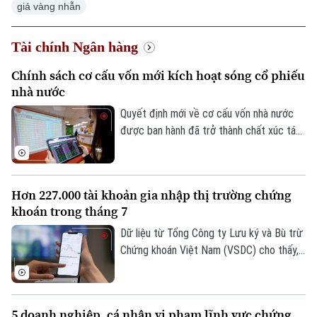
giá vàng nhẫn
Tài chính Ngân hàng
Chính sách cơ cấu vốn mới kích hoạt sóng cổ phiếu
nhà nước
Quyết định mới về cơ cấu vốn nhà nước
được ban hành đã trở thành chất xúc tác
giúp nhóm cổ phiếu doanh nghiệp nhà
nước bứt phá trong phiên hôm nay, 07/08.
Hàng loạt mã tăng kịch trần, góp phần
Hơn 227.000 tài khoản gia nhập thị trường chứng
đưa VN-Index đảo chiều đi lên.
khoán trong tháng 7
Dữ liệu từ Tổng Công ty Lưu ký và Bù trừ
Chứng khoán Việt Nam (VSDC) cho thấy,
số tài khoản chứng khoán tiếp tục đi lên
trong bối cảnh thị trường trải qua một
tháng biến động mạnh. Tính đến cuối
5 doanh nghiệp, cá nhân vi phạm lĩnh vực chứng