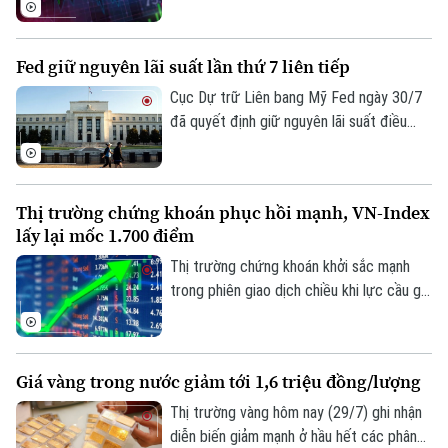
Lực cầu bắt đáy lan tỏa mạnh cùng sự trở
lại của dòng vốn ngoại, giúp các chỉ số
Fed giữ nguyên lãi suất lần thứ 7 liên tiếp
đồng loạt tăng điểm và cải thiện đáng kể
tâm lý nhà đầu tư.
Cục Dự trữ Liên bang Mỹ Fed ngày 30/7
đã quyết định giữ nguyên lãi suất điều
hành trong khoảng 3,5-3,75%. Quyết định
này đánh dấu tháng thứ 7 liên tiếp ngân
hàng trung ương Mỹ không điều chỉnh
Thị trường chứng khoán phục hồi mạnh, VN-Index
chính sách tiền tệ, giữa bối cảnh nội bộ
lấy lại mốc 1.700 điểm
có sự chia rẽ sâu sắc về cách ứng phó
với lạm phát.
Thị trường chứng khoán khởi sắc mạnh
trong phiên giao dịch chiều khi lực cầu gia
tăng rõ rệt, giúp VN-Index bật tăng hơn
24 điểm và chính thức giành lại mốc tâm
lý 1.700 điểm sau 6 phiên đánh mất.
Giá vàng trong nước giảm tới 1,6 triệu đồng/lượng
Bản quyền thuộc về Cơ quan Báo và Phát thanh Truyền hình Hà Nội Giấy
Thị trường vàng hôm nay (29/7) ghi nhận
phép số: Số 63/GP-TTDT, cấp ngày 10/05/2023
diễn biến giảm mạnh ở hầu hết các phân