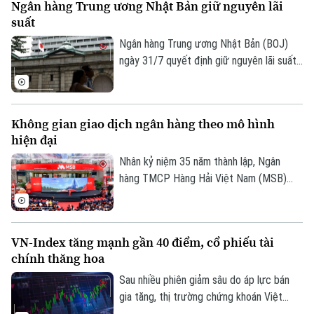
Ngân hàng Trung ương Nhật Bản giữ nguyên lãi
đang trở thành bài toán cấp thiết cho
suất
tăng trưởng kinh tế.
Ngân hàng Trung ương Nhật Bản (BOJ)
ngày 31/7 quyết định giữ nguyên lãi suất
chính sách ở mức 1%, đồng thời nâng
đánh giá triển vọng kinh tế và cảnh báo
lạm phát cơ bản có thể tiếp tục vượt mục
Không gian giao dịch ngân hàng theo mô hình
tiêu 2% trong thời gian tới.
hiện đại
Nhân kỷ niệm 35 năm thành lập, Ngân
hàng TMCP Hàng Hải Việt Nam (MSB)
chính thức đưa vào hoạt động Hội sở
chính và Sở Giao dịch mới tại số 54A
Nguyễn Chí Thanh, Hà Nội. Công trình
VN-Index tăng mạnh gần 40 điểm, cổ phiếu tài
được đầu tư theo định hướng kết hợp
chính thăng hoa
giữa không gian giao dịch hiện đại, ứng
dụng công nghệ và môi trường làm việc
Sau nhiều phiên giảm sâu do áp lực bán
mở, nhằm đáp ứng yêu cầu phát triển
gia tăng, thị trường chứng khoán Việt
trong giai đoạn mới.
Nam đã ghi nhận phiên phục hồi tích cực.