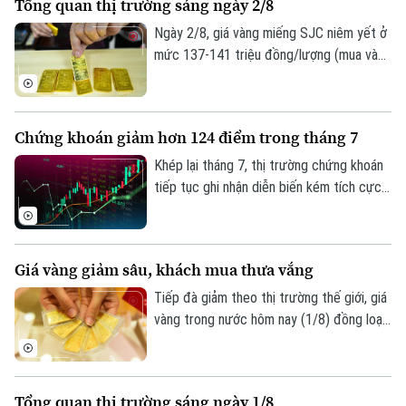
Tổng quan thị trường sáng ngày 2/8
trưởng, chất lượng tài sản và mức trích
lập dự phòng rủi ro có sự phân hóa đáng
Ngày 2/8, giá vàng miếng SJC niêm yết ở
kể.
mức 137-141 triệu đồng/lượng (mua vào
- bán ra), giảm 900.000 đồng một lượng ở
cả hai chiều so với ngày 1/8.
Chứng khoán giảm hơn 124 điểm trong tháng 7
Khép lại tháng 7, thị trường chứng khoán
tiếp tục ghi nhận diễn biến kém tích cực
dù chỉ số VN-Index đã phục hồi trong
tuần giao dịch cuối cùng. Tính chung cả
tháng, VN-Index giảm hơn 124 điểm,
Giá vàng giảm sâu, khách mua thưa vắng
tương đương 6,68%, đánh dấu tháng giảm
điểm thứ hai liên tiếp.
Tiếp đà giảm theo thị trường thế giới, giá
vàng trong nước hôm nay (1/8) đồng loạt
đi xuống. Tuy nhiên, trái với những đợt
giảm giá trước, lượng khách đến mua
vàng khá thưa vắng.
Tổng quan thị trường sáng ngày 1/8