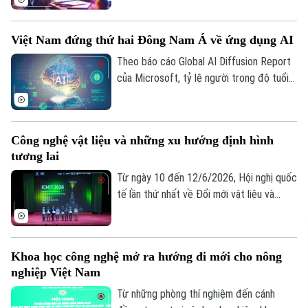
đó là sản phẩm do AI tạo ra. Nếu người
nghe nhìn thấy sự tiện lợi và mới mẻ thì
Việt Nam đứng thứ hai Đông Nam Á về ứng dụng AI
với những người trực tiếp sáng tác âm
nhạc, câu chuyện lại khác. Trí tuệ nhân tạo
Theo báo cáo Global AI Diffusion Report
có thể hỗ trợ sáng tác nhưng không thể
của Microsoft, tỷ lệ người trong độ tuổi
thay thế được quá trình thai nghén, sáng
lao động sử dụng AI tại Việt Nam đạt
tác nghệ thuật của con người.
26,5% trong quý I/2026, tăng từ 23,5%
của năm 2025. Với kết quả này, Việt Nam
Công nghệ vật liệu và những xu hướng định hình
xếp thứ hai Đông Nam Á, chỉ sau
tương lai
Singapore (hiện có tỷ lệ 63,4%), đồng thời
vượt Malaysia, Philippines và Thái Lan.
Từ ngày 10 đến 12/6/2026, Hội nghị quốc
tế lần thứ nhất về Đổi mới vật liệu và
Công nghệ - ICMIT 2026 sẽ được tổ
chức tại Trường Đại học VinUni, Hà Nội.
Đây là diễn đàn khoa học quốc tế quy mô
Khoa học công nghệ mở ra hướng đi mới cho nông
lớn, quy tụ các nhà khoa học, chuyên gia,
nghiệp Việt Nam
nhà nghiên cứu và đại diện doanh nghiệp
công nghệ trong và ngoài nước.
Từ những phòng thí nghiệm đến cánh