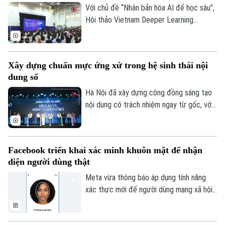
Với chủ đề “Nhân bản hóa AI để học sâu”,
Hội thảo Vietnam Deeper Learning
Conference 2026 diễn ra tại Hà Nội đã
mang đến nhiều góc nhìn về cách đưa AI
vào trường học theo hướng nhân văn, lấy
Xây dựng chuẩn mực ứng xử trong hệ sinh thái nội
người học làm trung tâm.
dung số
Hà Nội đã xây dựng cộng đồng sáng tạo
nội dung có trách nhiệm ngay từ gốc, với
Hội nghị KOL và Lễ ra mắt Câu lạc bộ
Theo dõi Hà Nội On
Niềm tin số Thủ đô, cùng thông điệp
“Trọn niềm tin số - Kiến tạo tương lai”.
Facebook triển khai xác minh khuôn mặt để nhận
diện người dùng thật
Meta vừa thông báo áp dụng tính năng
xác thực mới để người dùng mạng xã hội
này chứng minh tài khoản của mình thuộc
về một người thật chứ không phải sản