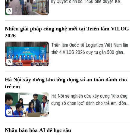
Thể thao
ký Quyết định số 1466 phê duyệt Kế
Đánh giá
hoạch phát triển công nghiệp sinh học
Di tích
Dinh dưỡng
ngành nông nghiệp và môi trường. Theo
Bóng đá
Giải trí
kế hoạch, Việt Nam phấn đấu đến năm
Tư vấn sức khỏe
Nhiều giải pháp công nghệ mới tại Triển lãm VILOG
Quần vợt
2045 làm chủ công nghệ sinh học thế hệ
Tin tức
Đã phát sóng
2026
mới, công nghệ sinh học chiến lược và
Golf
công nghệ chỉnh sửa gene.
Triển lãm Quốc tế Logistics Việt Nam lần
Sao
thứ 4 VILOG 2026 quy tụ gần 500 gian
hàng từ hơn 20 quốc gia và vùng lãnh thổ.
Điện ảnh
Với chủ đề “Kiến tạo Thông minh và Bền
vững”, triển lãm năm nay trở thành không
Thời trang
Hà Nội xây dựng kho ứng dụng số an toàn dành cho
gian trình diễn của các giải pháp AI,
trẻ em
Robotics và tự động hóa kho vận.
Âm nhạc
Hà Nội sẽ nghiên cứu xây dựng "kho ứng
dụng số chọn lọc" dành cho trẻ em, đồng
thời triển khai nhiều giải pháp công nghệ
nhằm tạo lập môi trường mạng an toàn,
lành mạnh.
Nhân bản hóa AI để học sâu