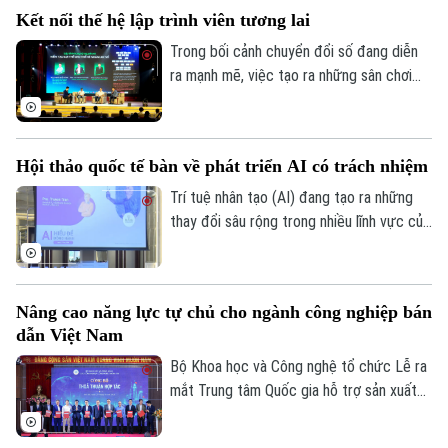
phẩm trí tuệ nhân tạo (AI).
Kết nối thế hệ lập trình viên tương lai
Trong bối cảnh chuyển đổi số đang diễn
ra mạnh mẽ, việc tạo ra những sân chơi
học thuật để phát hiện và bồi dưỡng nhân
lực công nghệ trẻ ngày càng được quan
tâm. Lễ phát động cuộc thi "Python
Hội thảo quốc tế bàn về phát triển AI có trách nhiệm
Master – Đấu trường Lập trình 2026" đã
được tổ chức tại Học viện Bưu chính viễn
Trí tuệ nhân tạo (AI) đang tạo ra những
thông, thu hút đông đảo học sinh, sinh
thay đổi sâu rộng trong nhiều lĩnh vực của
viên và các chuyên gia công nghệ tham
đời sống. Những vấn đề này là nội dung
dự.
trọng tâm thảo luận tại Hội thảo khoa học
quốc tế "AI – Hiểu để đồng hành" do Đại
Nâng cao năng lực tự chủ cho ngành công nghiệp bán
học Deakin (Úc) tổ chức chiều 2/7.
dẫn Việt Nam
Bộ Khoa học và Công nghệ tổ chức Lễ ra
mắt Trung tâm Quốc gia hỗ trợ sản xuất
thử chip bán dẫn - Trung tâm cấp quốc
Liên hệ đường dây nóng (bấm để gọi)
gia đầu tiên của Việt Nam hỗ trợ sản xuất