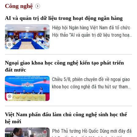
Công nghệ
Chính trị
Nhịp sống Hà Nội
Thế giới
AI và quản trị dữ liệu trong hoạt động ngân hàng
Xã hội
Hiệp hội Ngân hàng Việt Nam đã tổ chức
Người Hà Nội
Tin tức
Kinh tế
Hội thảo "AI và quản trị dữ liệu trong hoạt
An ninh trật tự
Khoảnh khắc Hà Nội
động ngân hàng". Hội thảo thu hút sự
Quân sự
Tin tức
tham gia của các cơ quan quản lý, chuyên
Nhà đất
Công nghệ
Ẩm thực
gia công nghệ, tổ chức tín dụng ngân
Hồ sơ
Ngoại giao khoa học công nghệ kiến tạo phát triển
Cafe sáng
hàng và doanh nghiệp Fintech.
Tin tức
Tàu và Xe
đất nước
Người Việt 4 phương
Tài chính Ngân hàng
Chiều 5/8, phiên chuyên đề về ngoại giao
Đầu tư
Ô tô
Giáo dục
khoa học công nghệ đã thu hút sự tham
Doanh nghiệp
gia của nhiều chuyên gia, nhà quản lý và
Căn hộ
Tàu
Tin tức
đại diện doanh nghiệp công nghệ. Các ý
Văn hóa
Đất đai
kiến khẳng định, ngoại giao khoa học công
Xe máy
Việt Nam phấn đấu làm chủ công nghệ sinh học thế
Tuyển sinh
nghệ sẽ là một trong những động lực
Tin tức
Sức khỏe
hệ mới
Kinh nghiệm
quan trọng giúp nâng cao năng lực cạnh
Thị trường
Hướng nghiệp
tranh quốc gia trong kỷ nguyên số.
Phó Thủ tướng Hồ Quốc Dũng mới đây đã
Làng nghề
Y tế