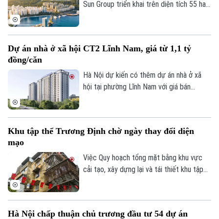
Sun Group triển khai trên diện tích 55 ha
tại khu vực cửa ngõ phía Nam Phú Quốc,
tiếp giáp trục ĐT 975 và kết nối với khu
vực thị trấn Hoàng Hôn.
Dự án nhà ở xã hội CT2 Lĩnh Nam, giá từ 1,1 tỷ
đồng/căn
Hà Nội dự kiến có thêm dự án nhà ở xã
hội tại phường Lĩnh Nam với giá bán
khoảng 28,4 triệu đồng/m², tương đương
1,1-1,5 tỷ đồng/căn. Chủ đầu tư dự kiến
tiếp nhận hồ sơ đăng ký mua nhà trong
Khu tập thể Trương Định chờ ngày thay đổi diện
quý III/2026.
mạo
Việc Quy hoạch tổng mặt bằng khu vực
cải tạo, xây dựng lại và tái thiết khu tập
thể Trương Định tỷ lệ 1/500 được phê
duyệt đã mở ra kỳ vọng cải thiện điều
kiện sống cho người dân và cũng là bước
Hà Nội chấp thuận chủ trương đầu tư 54 dự án
khởi đầu cho quá trình chỉnh trang các