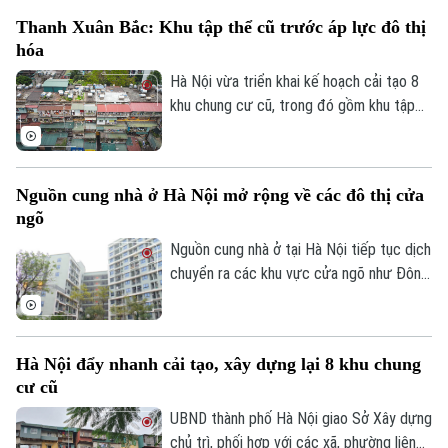
những nội dung đáng chú ý là định hướng
Thanh Xuân Bắc: Khu tập thể cũ trước áp lực đô thị
quy định căn hộ tại các chung cư xây mới
hóa
có thời hạn sử dụng theo niên hạn công
trình.
Hà Nội vừa triển khai kế hoạch cải tạo 8
khu chung cư cũ, trong đó gồm khu tập
thể Thanh Xuân Bắc, đánh dấu bước
chuyển mới trong quá trình chỉnh trang đô
thị. Tuy nhiên, phía sau chủ trương này là
Nguồn cung nhà ở Hà Nội mở rộng về các đô thị cửa
thực tế nhiều khu tập thể đã xuống cấp
ngõ
sau hàng chục năm sử dụng, ảnh hưởng
trực tiếp đến chất lượng sống của người
Nguồn cung nhà ở tại Hà Nội tiếp tục dịch
dân.
chuyển ra các khu vực cửa ngõ như Đông
Anh, Hoài Đức, Đan Phượng và Long Biên,
trong bối cảnh quỹ đất nội đô ngày càng
khan hiếm, hạ tầng giao thông được đầu
Hà Nội đẩy nhanh cải tạo, xây dựng lại 8 khu chung
tư mạnh và định hướng phát triển đô thị
cư cũ
đa trung tâm ngày càng rõ nét.
UBND thành phố Hà Nội giao Sở Xây dựng
chủ trì, phối hợp với các xã, phường liên