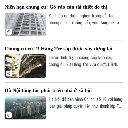
triệu đồng/m2.
Niên hạn chung cư: Gỡ rào cản tái thiết đô thị
Để tháo gỡ điểm nghẽn trong cải tạo
chung cư cũ xuống cấp, vốn đang bế tắc
vì vướng mắc quyền sở hữu, nhiều chuyên
gia đề xuất cần luật hóa quy định về niên
hạn sử dụng nhà chung cư.
Chung cư cũ 23 Hàng Tre sắp được xây dựng lại
Trước tình trạng xuống cấp kéo dài,
chung cư 23 Hàng Tre vừa được UBND
TP Hà Nội đưa vào danh mục 8 dự án cải
tạo, xây dựng lại chung cư cũ. Dự án dự
kiến sẽ chính thức khởi công trong những
Hà Nội tăng tốc phát triển nhà ở xã hội
tháng cuối năm 2026.
Hà Nội đã ban hành Chỉ thị số 16 với hàng
loạt giải pháp quyết liệt như thành lập Tổ
công tác đặc biệt, áp dụng cơ chế "làn
xanh" để rút ngắn thủ tục đầu tư, đẩy
nhanh tiến độ các dự án và gia tăng