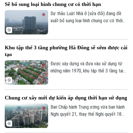
Sẽ bổ sung loại hình chung cư có thời hạn
nguồn cung nhà ở xã hội với kỳ vọng sẽ
mở thêm cơ hội an cư cho người dân
Dự thảo Luật Nhà ở (sửa đổi) đang đề
trong thời gian tới.
xuất bổ sung loại hình chung cư có thời
hạn, đồng thời quy định rõ việc xác lập
quyền sở hữu của người dân và cơ chế xử
lý đối với các nhà chung cư thuộc diện
Khu tập thể 3 tầng phường Hà Đông sẽ sớm được cải
phải phá dỡ.
tạo
Được xây dựng và đưa vào sử dụng từ
những năm 1970, khu tập thể 3 tầng tại
phường Hà Đông đã xuống cấp nghiêm
Liên hệ đường dây nóng (bấm để gọi)
trọng và cũng là 1 trong 8 khu tập thể
Tòa soạn
Tòa soạn
trên địa bàn thủ đô vừa được UBND
Chung cư xây mới dự kiến áp dụng thời hạn sử dụng
thành phố Hà Nội yêu cầu Sở Xây dựng
0865.116.699 (hotline)
0865.116.699
chủ trì cùng các xã, phường liên quan
Ban Chấp hành Trung ương vừa ban hành
thực hiện khởi công cải tạo trong giai
Nghị quyết 21, thay thế Nghị quyết 18
đoạn 2026 – 2030.
năm 2022 về tiếp tục đổi mới, hoàn thiện
thể chế, chính sách đất đai. Một trong