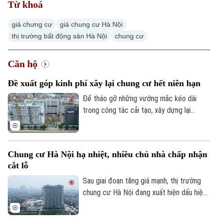
Từ khoá
giá chưng cư
giá chung cư Hà Nội
thị trường bất động sản Hà Nội
chung cư
Căn hộ
Đề xuất góp kinh phí xây lại chung cư hết niên hạn
Để tháo gỡ những vướng mắc kéo dài
trong công tác cải tạo, xây dựng lại
chung cư cũ, Hiệp hội Bất động sản
TP.HCM (HoREA) vừa đề xuất bổ sung cơ
chế tài chính rõ ràng đối với các chung cư
Chung cư Hà Nội hạ nhiệt, nhiều chủ nhà chấp nhận
hết niên hạn sử dụng.
cắt lỗ
Sau giai đoạn tăng giá mạnh, thị trường
chung cư Hà Nội đang xuất hiện dấu hiệu
điều chỉnh. Nhiều căn hộ được rao bán với
mức giảm từ vài trăm triệu đến cả tỷ