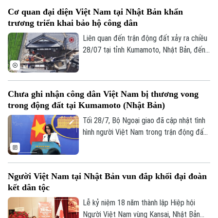
Làng nghề
đến cộng đồng quốc tế. Điểm mới của
Y tế
Thể thao
Cơ quan đại diện Việt Nam tại Nhật Bản khẩn
Đánh giá
mùa giải năm nay là lần đầu tiên đưa nội
trương triển khai bảo hộ công dân
Di tích
dung gìn giữ tiếng Việt và bản sắc văn
Dinh dưỡng
Bóng đá
Giải trí
hóa dân tộc vào hệ thống các phần thi.
Liên quan đến trận động đất xảy ra chiều
28/07 tại tỉnh Kumamoto, Nhật Bản, đến
Tư vấn sức khỏe
Quần vợt
nay có 01 công dân Việt Nam thiệt mạng
Tin tức
Đã phát sóng
và một số công dân Việt Nam bị thương
Golf
Sao
trong trận động đất. Ngay sau khi nhận
Chưa ghi nhận công dân Việt Nam bị thương vong
được thông tin, các cơ quan đại diện Việt
trong động đất tại Kumamoto (Nhật Bản)
Điện ảnh
Nam đã phối hợp với các cơ quan chức
năng sở tại để xác minh thông tin và triển
Tối 28/7, Bộ Ngoại giao đã cập nhật tình
Thời trang
khai các biện pháp bảo hộ công dân.
hình người Việt Nam trong trận động đất
7 độ Richter tại tỉnh Kumamoto (Nhật
Âm nhạc
Bản), gây ra những thiệt hại về người và
của tại khu vực này.
Người Việt Nam tại Nhật Bản vun đắp khối đại đoàn
kết dân tộc
Lễ kỷ niệm 18 năm thành lập Hiệp hội
Người Việt Nam vùng Kansai, Nhật Bản