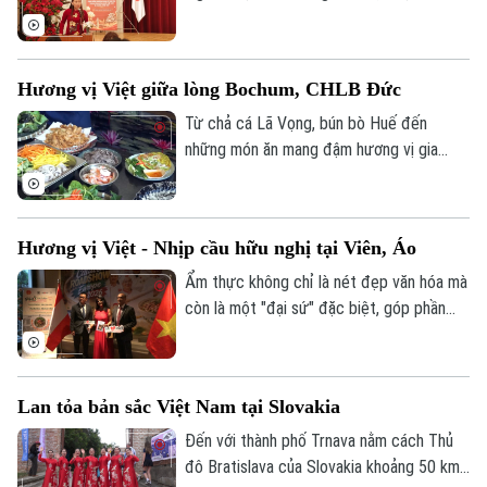
vừa diễn ra với chủ đề “Tăng cường khối
đại đoàn kết dân tộc trong cộng đồng
người Việt Nam tại Kansai”.
Hương vị Việt giữa lòng Bochum, CHLB Đức
Từ chả cá Lã Vọng, bún bò Huế đến
những món ăn mang đậm hương vị gia
đình Việt, một không gian ẩm thực đặc
biệt vừa được tổ chức tại thành phố
Bochum, Cộng hòa Liên bang Đức.
Hương vị Việt - Nhịp cầu hữu nghị tại Viên, Áo
Ẩm thực không chỉ là nét đẹp văn hóa mà
Theo dõi Hà Nội On
còn là một "đại sứ" đặc biệt, góp phần
kết nối các dân tộc. Tại Thủ đô Viên của
Áo, chương trình Phở Cultural Roadshow
Europe 2026 đã mang những hương vị
Lan tỏa bản sắc Việt Nam tại Slovakia
truyền thống của Việt Nam đến với đông
đảo bạn bè quốc tế, góp phần lan tỏa hình
Đến với thành phố Trnava nằm cách Thủ
ảnh đất nước và con người Việt Nam.
đô Bratislava của Slovakia khoảng 50 km