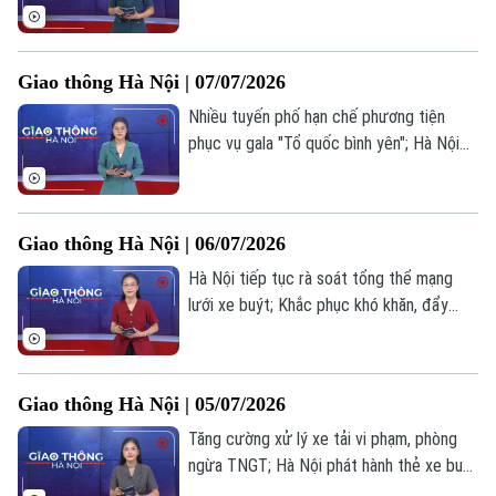
tuyến đường sắt đô thị 2A; Nâng chuẩn
toàn diện cơ sở đăng kiểm, đẩy mạnh số
hoá... là những tin chính trong bản tin hôm
Giao thông Hà Nội | 07/07/2026
nay.
Nhiều tuyến phố hạn chế phương tiện
phục vụ gala "Tổ quốc bình yên"; Hà Nội
kéo dài thời gian sử dụng thẻ xe buýt
miễn phí không gắn chip; Tạm dừng khai
thác tuyến cao tốc đoạn Cam Lộ - La Sơn
Giao thông Hà Nội | 06/07/2026
vào ban đêm... là những tin chính trong
bản tin hôm nay.
Hà Nội tiếp tục rà soát tổng thể mạng
lưới xe buýt; Khắc phục khó khăn, đẩy
nhanh dự án nâng cấp đường 424; Tăng
cường phòng, chống nạn khai thác cát trái
phép trên sông... là những tin chính trong
Giao thông Hà Nội | 05/07/2026
bản tin hôm nay.
Tăng cường xử lý xe tải vi phạm, phòng
ngừa TNGT; Hà Nội phát hành thẻ xe buýt
điện tử cho đối tượng chính sách; Tăng