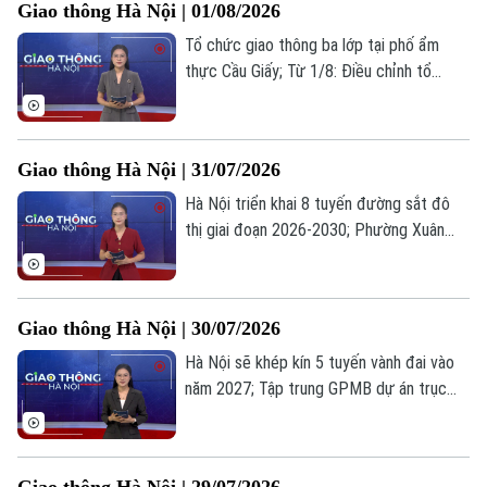
Tài chính Ngân hàng
Giao thông Hà Nội | 01/08/2026
tin hôm nay.
Đầu tư
Ô tô
Giáo dục
Tổ chức giao thông ba lớp tại phố ẩm
Doanh nghiệp
Căn hộ
thực Cầu Giấy; Từ 1/8: Điều chỉnh tổ
Tàu
Tin tức
Văn hóa
chức giao thông đường Đàm Quang
Đất đai
Trung; Tăng cường giải pháp chấn chỉnh
Xe máy
Tuyển sinh
hoạt động của xe tải... là những tin chính
Tin tức
Sức khỏe
Giao thông Hà Nội | 31/07/2026
Kinh nghiệm
trong bản tin hôm nay.
Thị trường
Hướng nghiệp
Hà Nội triển khai 8 tuyến đường sắt đô
Làng nghề
Y tế
Thể thao
thị giai đoạn 2026-2030; Phường Xuân
Đánh giá
Di tích
Đỉnh đẩy nhanh tiến độ hoàn thành tuyến
Dinh dưỡng
Bóng đá
đường số 5; Sân bay Nội Bài mở thêm 4
Giải trí
kiosk sinh trắc học... là những tin chính
Tư vấn sức khỏe
Giao thông Hà Nội | 30/07/2026
Quần vợt
trong bản tin hôm nay.
Tin tức
Đã phát sóng
Hà Nội sẽ khép kín 5 tuyến vành đai vào
Golf
năm 2027; Tập trung GPMB dự án trục
Sao
không gian Quốc lộ 1A; UAV ghi nhận 14
trường hợp vi phạm TTĐT trên tuyến
Điện ảnh
Vành đai I... là những tin chính trong bản