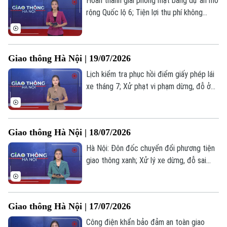
Hoàn thành giải phóng mặt bằng dự án mở
rộng Quốc lộ 6; Tiện lợi thu phí không
dừng ở các điểm trông giữ phương tiện;
Chấn chỉnh hoạt động xe tự chế, xe chở
hàng cồng kềnh;... là những tin chính trong
Giao thông Hà Nội | 19/07/2026
bản tin hôm nay.
Lịch kiểm tra phục hồi điểm giấy phép lái
xe tháng 7; Xử phạt vi phạm dừng, đỗ ở
các tuyến phố trung tâm; Cần đảm bảo
ATGT tại một số dự án thoát nước;... là
những tin chính trong bản tin hôm nay.
Giao thông Hà Nội | 18/07/2026
Hà Nội: Đôn đốc chuyển đổi phương tiện
giao thông xanh; Xử lý xe dừng, đỗ sai
quy định - Gỡ “điểm nghẽn” giao thông;
Rào chắn đường Phùng Hưng – Hà Đông
Liên hệ đường dây nóng (bấm để gọi)
gây ùn tắc giao thông... là những tin chính
Giao thông Hà Nội | 17/07/2026
Tòa soạn
Tòa soạn
trong bản tin hôm nay.
Công điện khẩn bảo đảm an toàn giao
0865.116.699 (hotline)
0865.116.699