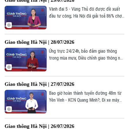
Giao thông Hà Nội | 29/07/2026
Thời trang
tin hôm nay.
Vành đai 5 - Vùng Thủ đô được đề xuất
Âm nhạc
đầu tư công; Hà Nội đã giải toả 86% chợ
cóc và điểm kinh doanh tự phát; Đổi mới
hình thức tuyên truyền pháp luật giao
thông... là những tin chính trong bản tin
Giao thông Hà Nội | 28/07/2026
hôm nay.
Ứng trực 24/24h, bảo đảm giao thông
trong mùa mưa; Điều chỉnh giao thông nút
giao Vành đai 3,5 với Đại lộ Thăng Long;
Đẩy nhanh tiến độ thi công cầu Mai Lĩnh...
là những tin chính trong bản tin hôm nay.
Giao thông Hà Nội | 27/07/2026
Bao giờ hoàn thành tuyến đường 48m từ
Yên Vinh - KCN Quang Minh?; Đi xe máy
ngược chiều tại Vành đai 3 trên cao gây
tai nạn; Tháng 9: Hoàn thành đường cất
hạ cánh thứ 2 sân bay Long Thành... là
Giao thông Hà Nội | 26/07/2026
những tin chính trong bản tin hôm nay.