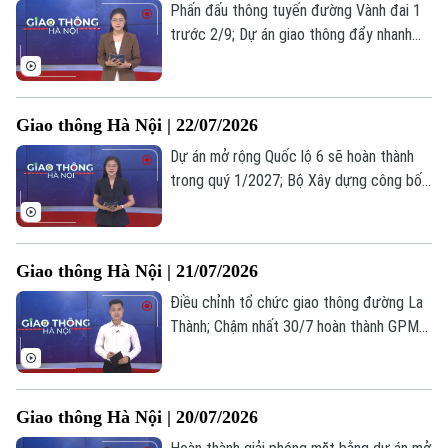
Phấn đấu thông tuyến đường Vành đai 1
trước 2/9; Dự án giao thông đẩy nhanh
tiến độ do đồng thuận cao trong GPMB;
Đến năm 2050 cả nước có hơn 10.000km
đường cao tốc... là những tin chính trong
Giao thông Hà Nội | 22/07/2026
bản tin hôm nay.
Dự án mở rộng Quốc lộ 6 sẽ hoàn thành
trong quý 1/2027; Bộ Xây dựng công bố
hai thủ tục hành chính mới lĩnh vực hàng
không; Cục CSGT sẽ tổng kiểm tra doanh
nghiệp vận tải hành khách... là những tin
Giao thông Hà Nội | 21/07/2026
chính trong bản tin hôm nay.
Điều chỉnh tổ chức giao thông đường La
Thành; Chậm nhất 30/7 hoàn thành GPMB
các cầu vượt sông Hồng; Tiến độ thi
công hầm chui nút giao Cổ Linh... là những
tin chính trong bản tin hôm nay.
Giao thông Hà Nội | 20/07/2026