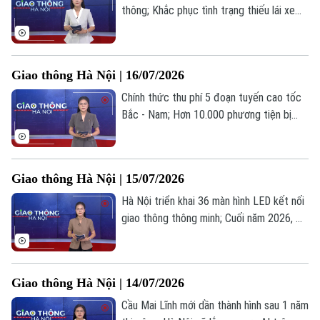
thông; Khắc phục tình trạng thiếu lái xe
khách, xe container; Từ 16/8 sẽ có thêm
đường bay Đồng Hới - Cam Ranh... là
những tin chính trong bản tin hôm nay.
Giao thông Hà Nội | 16/07/2026
Chính thức thu phí 5 đoạn tuyến cao tốc
Bắc - Nam; Hơn 10.000 phương tiện bị
phạt nguội trong tháng 6; Dữ liệu hành
trình giám sát xe sẽ gửi về Cục CSGT... là
những tin chính trong bản tin hôm nay.
Giao thông Hà Nội | 15/07/2026
Hà Nội triển khai 36 màn hình LED kết nối
giao thông thông minh; Cuối năm 2026, Hà
Nội dự kiến có 1.200 xe buýt xanh; Dự án
cải tạo quốc lộ 6 vẫn thi công “xôi đỗ”... là
những tin chính trong bản tin hôm nay.
Giao thông Hà Nội | 14/07/2026
Cầu Mai Lĩnh mới dần thành hình sau 1 năm