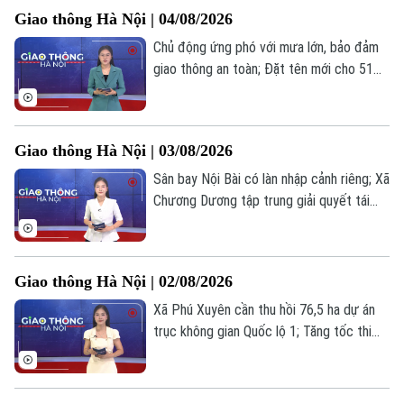
giữ phương tiện;... là những tin chính trong
Giao thông Hà Nội | 04/08/2026
bản tin hôm nay.
Chủ động ứng phó với mưa lớn, bảo đảm
giao thông an toàn; Đặt tên mới cho 51
Chuyên mục
tuyến đường, phố trong năm 2026; Số
hoá bến bãi ven sông để thắt chặt quản
Thời sự
lý;... là những tin chính trong bản tin hôm
Giao thông Hà Nội | 03/08/2026
nay.
Hà Nội
Hà Nội
Sân bay Nội Bài có làn nhập cảnh riêng; Xã
Chương Dương tập trung giải quyết tái
Chính trị
định cư Quốc lộ 1A; Kiên quyết xử lý vi
Nhịp sống Hà Nội
Thế giới
phạm dừng, đỗ xe sai quy định;... là những
Xã hội
tin chính trong bản tin hôm nay.
Người Hà Nội
Tin tức
Kinh tế
Giao thông Hà Nội | 02/08/2026
An ninh trật tự
Khoảnh khắc Hà Nội
Xã Phú Xuyên cần thu hồi 76,5 ha dự án
Quân sự
Tin tức
Nhà đất
trục không gian Quốc lộ 1; Tăng tốc thi
Công nghệ
Ẩm thực
công cầu Hồng Hà trên Vành đai 4; Giải
Hồ sơ
Cafe sáng
ngân 100% vốn đầu tư công kéo dài sang
Tin tức
Tàu và Xe
năm 2026;... là những tin chính trong bản
Người Việt 4 phương