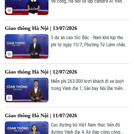
thi công; Hà Nội sẽ lắp camera AI trên
993 tuyến phố nội đô; Hà Nội vận hành 36
màn hình LED đảm bảo ATGT từ 15/07...
là những tin chính trong bản tin hôm nay.
Giao thông Hà Nội | 13/07/2026
5 dự án cao tốc Bắc - Nam khó kịp thu
phí từ ngày 15/7; Phường Từ Liêm chấn
chỉnh tình trạng dừng, đỗ xe trái phép;
Khẩn trương kiểm tra các tuyến vận tải
du lịch đường thủy trọng điểm;... là những
Giao thông Hà Nội | 12/07/2026
tin chính trong bản tin hôm nay.
Miễn phí 263.000 lượt khách đi xe buýt
trong Vành đai 1; Sân bay Nội Bài triển
khai check-in bằng sinh trắc học; Từ 13/7,
người dân có thể tự tra cứu tiến độ cấp
đổi GPLX... là những tin chính trong bản
Giao thông Hà Nội | 11/07/2026
tin hôm nay.
Cục đường bộ Việt Nam thúc tiến độ
đường Vành đai 4; Xe đạp công cộng: