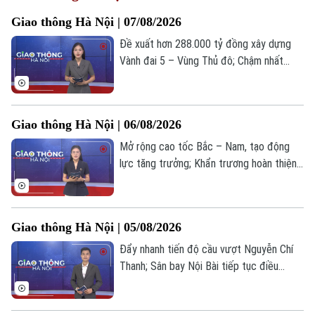
Giao thông Hà Nội | 07/08/2026
Đề xuất hơn 288.000 tỷ đồng xây dựng
Vành đai 5 – Vùng Thủ đô; Chậm nhất
30/11 thông xe đường nối Phạm Hùng -
Lê Đức Thọ; Phường Xuân Phương: Đẩy
nhanh giải phóng mặt bằng đường 70... là
Giao thông Hà Nội | 06/08/2026
những tin chính trong bản tin hôm nay.
Mở rộng cao tốc Bắc – Nam, tạo động
lực tăng trưởng; Khẩn trương hoàn thiện
phương án các nút giao quốc lộ 1A; Dán
đề can, thay đổi biển số xe sẽ bị phạt 6
triệu đồng... là những tin chính trong bản
Giao thông Hà Nội | 05/08/2026
tin hôm nay.
Đẩy nhanh tiến độ cầu vượt Nguyễn Chí
Thanh; Sân bay Nội Bài tiếp tục điều
chỉnh làn xe dịch vụ đón khách; Phường
Cửa Nam minh bạch hóa hoạt động trông