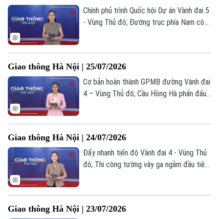
Chính phủ trình Quốc hội Dự án Vành đai 5
- Vùng Thủ đô; Đường trục phía Nam còn
15,5 km đang thi công nước rút; Giải ngân
chậm, nhiều chủ đầu tư dự án giao thông
bị nhắc nhở... là những tin chính trong bản
Giao thông Hà Nội | 25/07/2026
tin hôm nay.
Cơ bản hoàn thành GPMB đường Vành đai
4 – Vùng Thủ đô; Cầu Hồng Hà phấn đấu
thông xe kỹ thuật vào tháng 7/2027; Chấn
chỉnh hoạt động xe tải chở vật liệu trong
nội đô;... là những tin chính trong bản tin
Giao thông Hà Nội | 24/07/2026
hôm nay.
Đẩy nhanh tiến độ Vành đai 4 - Vùng Thủ
Theo dõi Hà Nội On
đô; Thi công tường vây ga ngầm đầu tiên
tuyến metro số 5; Bến xe Yên Sở sắp
được đưa vào khai thác... là những tin
chính trong bản tin hôm nay.
Giao thông Hà Nội | 23/07/2026