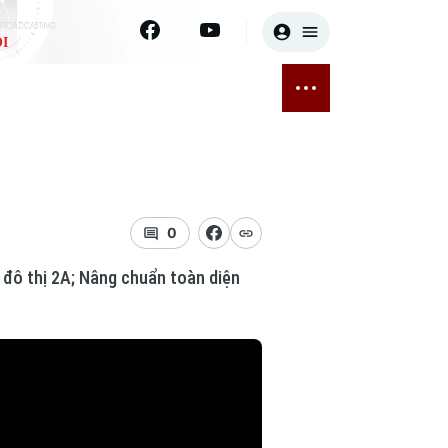
I
E
THỂ THAO
GIẢI TRÍ
ĐÃ PHÁT SÓNG
Bóng đá
Tin tức
ỡng
Quần vợt
Sao
sức khỏe
Golf
Điện ảnh
0
 đô thị 2A; Nâng chuẩn toàn diện
Thời trang
Âm nhạc