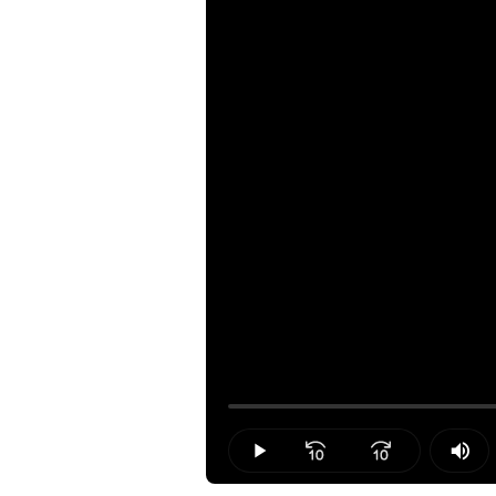
Loaded
:
0.00%
Play
Mut