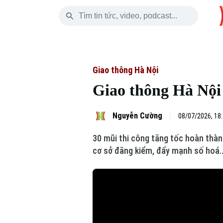
Thứ Sáu
THỜI SỰ
HÀ NỘI
THẾ GIỚI
07 Tháng 08, 2026
Hà Nội
Nhịp sống Hà Nộ
Tin tức
Giao thông Hà Nội
Giao thông Hà Nội 
Chính trị
Người Hà Nội
Quân s
Xã hội
Khoảnh khắc Hà 
Hồ sơ
Nguyễn Cường
08/07/2026, 18
30 mũi thi công tăng tốc hoàn thà
An ninh trật tự
Ẩm thực
Người V
cơ sở đăng kiểm, đẩy mạnh số hoá...
Công nghệ
Skip Ad