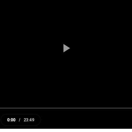
Play
Video
0:00
/
23:49
e
Current
Duration