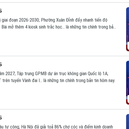
6
hị giai đoạn 2026-2030; Phường Xuân Đỉnh đẩy nhanh tiến độ
Bài mở thêm 4 kiosk sinh trắc học... là những tin chính trong bản
6
năm 2027; Tập trung GPMB dự án trục không gian Quốc lộ 1A;
rên tuyến Vành đai I... là những tin chính trong bản tin hôm nay.
6
ầu tư công; Hà Nội đã giải toả 86% chợ cóc và điểm kinh doanh