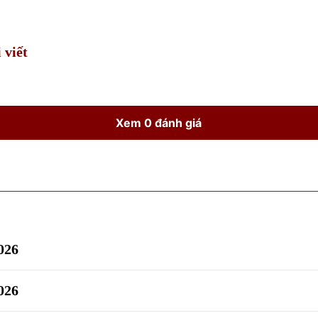
Time
 viết
Xem 0 đánh giá
026
026