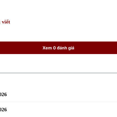
Time
 viết
Xem 0 đánh giá
026
026