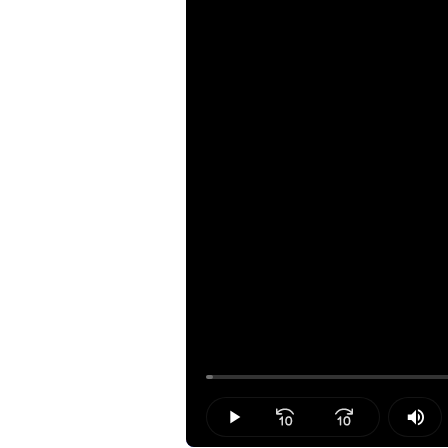
Loaded
:
0.75%
Play
Mut