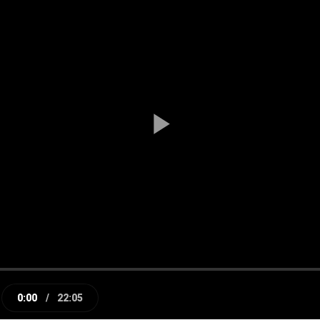
Play
Video
0:00
/
22:05
e
Current
Duration