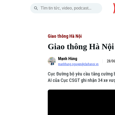
Thứ Sáu
THỜI SỰ
HÀ NỘI
THẾ GIỚI
07 Tháng 08, 2026
Hà Nội
Nhịp sống Hà Nộ
Tin tức
Giao thông Hà Nội
Giao thông Hà Nội 
Chính trị
Người Hà Nội
Quân s
Mạnh Hùng
Xã hội
Khoảnh khắc Hà 
Hồ sơ
28/06
manhhung.nguyen@daihanoi.vn
An ninh trật tự
Ẩm thực
Người V
Cục Đường bộ yêu cầu tăng cường b
AI của Cục CSGT ghi nhận 34 xe vượt
Công nghệ
Skip Ad