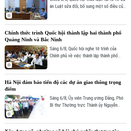
án Luật sửa đổi, bổ sung một số điều của
Luật Kiến trúc. Nhiều đại biểu đồng tình,
dự thảo Luật đã tập trung đổi mới công
tác quản lý hành nghề kiến trúc theo
Chính thức trình Quốc hội thành lập hai thành phố
hướng cắt giảm thủ tục hành chính,
Quảng Ninh và Bắc Ninh
chuyển mạnh từ tiền kiểm sang hậu kiểm
và đẩy mạnh chuyển đổi số.
Sáng 6/8, Quốc hội nghe tờ trình của
Chính phủ về việc thành lập thành phố
Quảng Ninh và thành phố Bắc Ninh.
Hà Nội đảm bảo tiến độ các dự án giao thông trọng
điểm
Sáng 6/8, Ủy viên Trung ương Đảng, Phó
Bí thư Thường trực Thành ủy Nguyễn
Trọng Đông, Trưởng Ban Chỉ đạo giải
phóng mặt bằng các dự án đầu tư trên
địa bàn thành phố Hà Nội, kiểm tra thực