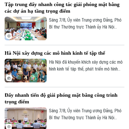
Tập trung đẩy nhanh công tác giải phóng mặt bằng
các dự án hạ tầng trọng điểm
Sáng 7/8, Ủy viên Trung ương Đảng, Phó
Bí thư Thường trực Thành ủy Hà Nội
Nguyễn Trọng Đông, Trưởng ban Chỉ đạo
giải phóng mặt bằng các dự án đầu tư
trên địa bàn thành phố Hà Nội chủ trì hội
Hà Nội xây dựng các mô hình kinh tế tập thể
nghị Ban Chỉ đạo nhằm rà soát, đánh giá
tiến độ công tác giải phóng mặt bằng
Hà Nội đã khuyến khích xây dựng các mô
triển khai các dự án, công trình trọng
hình kinh tế tập thể, phát triển mô hình
điểm trên địa bàn thành phố.
HTX theo Luật năm 2023. Việc kiện toàn,
nâng cao hiệu quả hoạt động của các
HTX đóng vai trò quan trọng trong việc
Đẩy nhanh tiến độ giải phóng mặt bằng công trình
hình thành các mô hình kinh tế tập thể,
trọng điểm
tăng cường liên kết với các đơn vị doanh
nghiệp để đầu tư xây dựng nông nghiệp
Sáng 7/8, Ủy viên Trung ương Đảng, Phó
công nghệ cao và hình thành các chuỗi
Bí thư Thường trực Thành ủy Hà Nội
liên kết sản xuất, tiêu thụ bền vững.
Nguyễn Trọng Đông - Trưởng ban Chỉ đạo