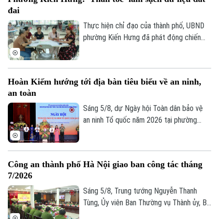
liệu, kế hoạch mà phường Hoàng Mai đề
đai
ra là đến 10/8 phải hoàn thành thu thập
dữ liệu tại 41 tổ dân phố đang đứng
Thực hiện chỉ đạo của thành phố, UBND
trước những thách thức không nhỏ.
phường Kiến Hưng đã phát động chiến
dịch cao điểm "45 ngày đêm" làm sạch dữ
liệu đất đai. Đây không chỉ là một kế
hoạch hành chính đơn thuần, mà là một
Hoàn Kiếm hướng tới địa bàn tiêu biểu về an ninh,
cuộc "tổng động viên" toàn diện nhằm
an toàn
chuẩn hóa, làm sạch và cập nhật cơ sở dữ
liệu quốc gia về đất đai trên địa bàn.
Sáng 5/8, dự Ngày hội Toàn dân bảo vệ
an ninh Tổ quốc năm 2026 tại phường
Hoàn Kiếm, Chủ tịch UBND thành phố Hà
Nội Vũ Đại Thắng yêu cầu địa phương
phát huy vị trí đặc biệt của địa bàn trung
Công an thành phố Hà Nội giao ban công tác tháng
tâm, phấn đấu trở thành hình mẫu của Thủ
7/2026
đô về an ninh, an toàn, kỷ cương, văn minh
và thân thiện.
Sáng 5/8, Trung tướng Nguyễn Thanh
Tùng, Ủy viên Ban Thường vụ Thành ủy, Bí
thư Đảng ủy, Giám đốc Công an thành phố