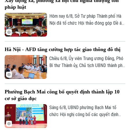
Xây dựng xã, phường xã hội chủ nghĩa thượng tôn
địa một số hạng mục quan trọng.
pháp luật
Hôm nay 6/8, Sở Tư pháp Thành phố Hà
Nội đã tổ chức Hội thảo đóng góp Đề án
“Xây dựng văn hoá tuân thủ pháp luật
trong xây dựng xã, phường xã hội chủ
nghĩa trên địa bàn thành phố Hà Nội”.
Hà Nội - AFD tăng cường hợp tác giao thông đô thị
Chiều 6/8, Ủy viên Trung ương Đảng, Phó
Bí thư Thành ủy, Chủ tịch UBND thành phố
Hà Nội Vũ Đại Thắng đã tiếp Giám đốc Cơ
quan Phát triển Pháp (AFD) tại Việt Nam,
ông Julien Seillan, trao đổi về các dự án
Phường Bạch Mai công bố quyết định thành lập 10
đang triển khai và định hướng mở rộng
cơ sở giáo dục
hợp tác trong thời gian tới.
Sáng 6/8, UBND phường Bạch Mai tổ
chức Hội nghị công bố các quyết định
thành lập các cơ sở giáo dục và công tác
cán bộ quản lý sau sắp xếp đối với các