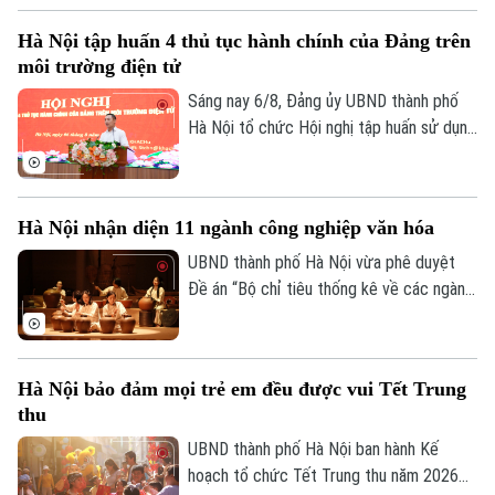
trường mầm non, tiểu học và trung học cơ
Hà Nội tập huấn 4 thủ tục hành chính của Đảng trên
sở công lập trên địa bàn.
môi trường điện tử
Sáng nay 6/8, Đảng ủy UBND thành phố
Hà Nội tổ chức Hội nghị tập huấn sử dụng
bốn thủ tục hành chính của Đảng trên môi
trường điện tử cho các tổ chức cơ sở
Đảng trực thuộc. Hội nghị được tổ chức
Hà Nội nhận diện 11 ngành công nghiệp văn hóa
trực tiếp tại trụ sở Khu liên cơ quan thành
phố và kết nối trực tuyến đến điểm cầu
UBND thành phố Hà Nội vừa phê duyệt
của các tổ chức cơ sở Đảng trực thuộc.
Đề án “Bộ chỉ tiêu thống kê về các ngành
công nghiệp văn hóa trên địa bàn thành
Liên hệ đường dây nóng (bấm để gọi)
phố Hà Nội”, tạo cơ sở đo lường mức độ
Tòa soạn
Tòa soạn
phát triển và đóng góp của lĩnh vực công
Hà Nội bảo đảm mọi trẻ em đều được vui Tết Trung
0865.116.699 (hotline)
0865.116.699
nghiệp văn hóa đối với tăng trưởng kinh
thu
tế, phục vụ công tác quản lý và hoạch
định chính sách.
UBND thành phố Hà Nội ban hành Kế
hoạch tổ chức Tết Trung thu năm 2026