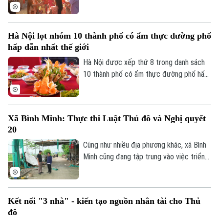
với mục tiêu mọi trẻ em trên địa bàn đều
được đón Tết Trung thu vui tươi, an toàn;
100% trẻ em có hoàn cảnh đặc biệt được
Hà Nội lọt nhóm 10 thành phố có ẩm thực đường phố
thăm hỏi, tặng quà đầy đủ, kịp thời.
hấp dẫn nhất thế giới
Hà Nội được xếp thứ 8 trong danh sách
10 thành phố có ẩm thực đường phố hấp
dẫn nhất thế giới theo nghiên cứu của
Radical Storage và cũng là thành phố duy
nhất của châu Á lọt vào danh sách này.
Xã Bình Minh: Thực thi Luật Thủ đô và Nghị quyết
20
Cũng như nhiều địa phương khác, xã Bình
Minh cũng đang tập trung vào việc triển
khai Luật Thủ đô và Nghị quyết 20 của
HĐND thành phố Hà Nội, Luật Đất đai
trong việc xử lý dứt điểm những cá nhân,
Kết nối "3 nhà" - kiến tạo nguồn nhân tài cho Thủ
tổ chức vi phạm về trật tự xây dựng, đất
đô
đai.