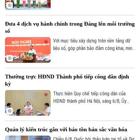
2026 với sự tham dự của lãnh đạo thành
phố, lãnh đạo phường, lực lượng Công an,
đại diện các cơ quan, đơn vị, doanh
Đưa 4 dịch vụ hành chính trong Đảng lên môi trường
nghiệp và đông đảo nhân dân trên địa
số
bàn.
Với mục tiêu xây dựng trên nền tảng dữ
liệu số, góp phần bảo đảm công khai, minh
bạch và nâng cao hiệu quả điều hành, sáng
6/8, Đảng ủy UBND thành phố Hà Nội tổ
chức hội nghị tập huấn sử dụng 4 thủ tục
Thường trực HĐND Thành phố tiếp công dân định
hành chính của Đảng lên môi trường điện
kỳ
tử cho các tổ chức cơ sở Đảng trực
thuộc.
Thực hiện Quy chế tiếp công dân của
HĐND thành phố Hà Nội, sáng 6/8, Ủy
viên Thường trực, Trưởng Ban Đô thị
HĐND thành phố Trần Hợp Dũng đã tiếp
công dân định kỳ.
Quản lý kiến trúc gắn với bảo tồn bản sắc văn hóa
Chiều 6/8, Quốc hội thảo luận tại tổ về Dự