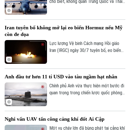
cho biết, không quân Trung Quốc và Thái
Lan sẽ tiến hành cuộc tập trận chung
mang tên "Falcon Strike-2026" tại Thái
Lan vào tháng 8 tới, nhằm tăng cường hợp
Iran tuyên bố không mở lại eo biển Hormuz nếu Mỹ
tác quốc phòng giữa hai nước.
còn đe dọa
Lực lượng Vệ binh Cách mạng Hồi giáo
Iran (IRGC) ngày 30/7 tuyên bố, eo biển
Hormuz sẽ không được mở lại, chừng nào
Mỹ còn đe dọa và gây hấn với nước này.
Lời cảnh báo trên được Tehran đưa ra
Anh đầu tư hơn 11 tỉ USD vào tàu ngầm hạt nhân
trong bối cảnh hàng trăm tàu hàng cùng
hàng nghìn thủy thủ vẫn đang bị mắc kẹt
Chính phủ Anh vừa thực hiện một bước đi
bên trong vịnh Ba Tư vì xung đột leo
quan trọng trong chiến lược quốc phòng
Liên hệ đường dây nóng (bấm để gọi)
thang.
khi công bố gói đầu tư trị giá hàng tỉ USD
Tòa soạn
Tòa soạn
để hiện đại hóa lá chắn hạt nhân trên biển.
0865.116.699 (hotline)
0865.116.699
Nghi vấn UAV tấn công cảng khí đốt Ai Cập
Một vụ cháy lớn đã bùng phát tại cảng khí