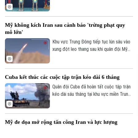
viên của liên minh NATO, đã chính thức
khai hỏa tiêm kích để tiêu diệt thiết bị
bay không người lái (UAV) xâm phạm
Mỹ không kích Iran sau cảnh báo 'trừng phạt quy
không phận.
mô lớn'
Khu vực Trung Đông tiếp tục lún sâu vào
xung đột leo thang sau khi quân đội Mỹ
tiếp tục thực hiện đợt không kích đêm
thứ 13 liên tiếp vào lãnh thổ Iran. Động
thái này diễn ra ngay sau khi Tổng thống
Cuba kết thúc các cuộc tập trận kéo dài 6 tháng
Donald Trump cảnh báo về một "hình phạt
quân sự lớn" và nỗ lực đàm phán ngừng
Quân đội Cuba đã hoàn tất cuộc tập trận
bắn do Iraq làm trung gian chính thức đổ
kéo dài sáu tháng tại khu vực miền Trung
vỡ.
đất nước, trong bối cảnh các biện pháp
trừng phạt và sức ép địa chính trị từ phía
Mỹ đối với hòn đảo này tiếp tục leo
Mỹ đe dọa mở rộng tấn công Iran và lực lượng
thang.
Houthi