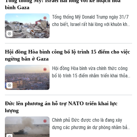
Tổng thống Mỹ: Israel hài lòng với kế hoạch hòa
trong giai đoạn tiếp theo của thỏa thuận
bình Gaza
ngừng bắn.
Tổng thống Mỹ Donald Trump ngày 31/7
cho biết, Israel rất hài lòng với khuôn khổ
hòa bình do Washington thúc đẩy nhằm
chấm dứt xung đột tại Dải Gaza và coi
đây là cột mốc quan trọng trong việc
Theo dõi Hà Nội On
Hội đồng Hòa bình công bố lộ trình 15 điểm cho việc
triển khai Kế hoạch hòa bình 20 điểm của
ngừng bắn ở Gaza
mình.
Hội đồng Hòa bình vừa chính thức công
bố lộ trình 15 điểm nhằm triển khai thỏa
thuận hòa bình toàn diện tại Dải Gaza. Đây
được xem là bước đột phá mang tính lịch
sử sau khi Tổng thống Mỹ Donald Trump
Đức lên phương án hỗ trợ NATO triển khai lực
thông báo rằng phong trào Hamas chấp
lượng
thuận kế hoạch giải giáp vũ khí.
Chính phủ Đức được cho là đang xây
dựng các phương án dự phòng nhằm bảo
đảm việc triển khai lực lượng của Tổ