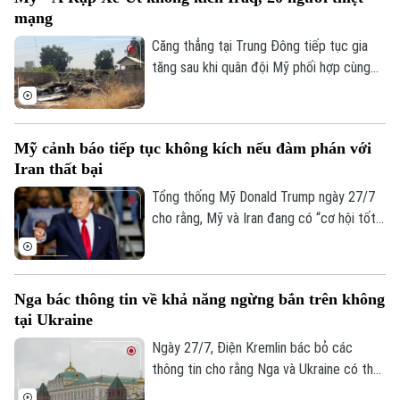
sau nhiều tháng giao tranh với Mỹ và
mạng
Israel. Dù vậy, phía Bắc Kinh đến nay vẫn
phủ nhận thông tin về thương vụ này.
Căng thẳng tại Trung Đông tiếp tục gia
tăng sau khi quân đội Mỹ phối hợp cùng
lực lượng Ả Rập Xê-Út bất ngờ tiến hành
loạt không kích vào nhiều mục tiêu trên
lãnh thổ Iraq. Vụ tấn công đã gây thương
Mỹ cảnh báo tiếp tục không kích nếu đàm phán với
vong lớn và vấp phải sự phản đối mạnh mẽ
Iran thất bại
từ giới chức Baghdad.
Tổng thống Mỹ Donald Trump ngày 27/7
cho rằng, Mỹ và Iran đang có “cơ hội tốt”
để đạt được một thỏa thuận. Tuy nhiên,
ông cũng cảnh báo Washington có thể nối
lại các hoạt động quân sự nếu đàm phán
Nga bác thông tin về khả năng ngừng bắn trên không
không đạt kết quả.
tại Ukraine
Ngày 27/7, Điện Kremlin bác bỏ các
thông tin cho rằng Nga và Ukraine có thể
đạt được một thỏa thuận ngừng bắn trên