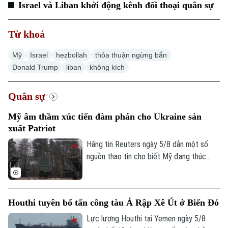
Israel và Liban khởi động kênh đối thoại quân sự
Từ khoá
Mỹ
Israel
hezbollah
thỏa thuận ngừng bắn
Donald Trump
liban
không kích
Quân sự
Mỹ âm thầm xúc tiến đàm phán cho Ukraine sản
xuất Patriot
Hãng tin Reuters ngày 5/8 dẫn một số
nguồn thạo tin cho biết Mỹ đang thúc
đẩy đàm phán về khả năng cho phép
Ukraine sản xuất tên lửa đánh chặn
Patriot, trong bối cảnh Kiev đang thiếu
Houthi tuyên bố tấn công tàu Ả Rập Xê Út ở Biển Đỏ
hụt loại vũ khí quan trọng này để đối phó
các cuộc tập kích của Nga.
Lực lượng Houthi tại Yemen ngày 5/8