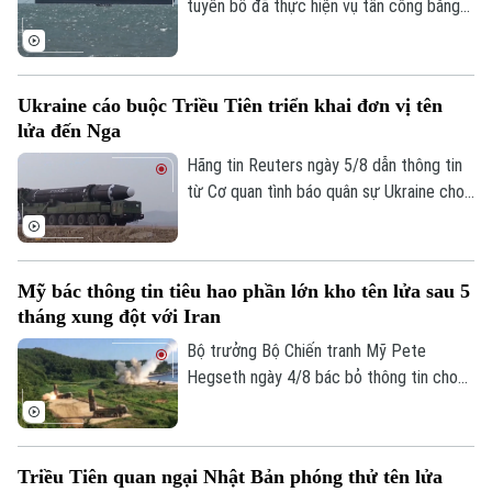
tuyên bố đã thực hiện vụ tấn công bằng
tên lửa đạn đạo nhằm vào tàu chở dầu
của Ả Rập Xê Út trên Biển Đỏ. Đây là
bước leo thang mới nhất trong chiến dịch
Ukraine cáo buộc Triều Tiên triển khai đơn vị tên
phong tỏa hàng hải mà nhóm này đang
lửa đến Nga
thực thi, gây lo ngại sâu sắc cho cộng
đồng quốc tế.
Hãng tin Reuters ngày 5/8 dẫn thông tin
từ Cơ quan tình báo quân sự Ukraine cho
biết một đơn vị tên lửa của Triều Tiên có
thể đã được triển khai tới miền tây nước
Nga, với khả năng được trang bị hàng
Mỹ bác thông tin tiêu hao phần lớn kho tên lửa sau 5
trăm tên lửa đạn đạo nhằm hỗ trợ các
tháng xung đột với Iran
Chuyên mục
hoạt động quân sự của Moscow tại
Ukraine. Nga và Triều Tiên hiện chưa đưa
Bộ trưởng Bộ Chiến tranh Mỹ Pete
Thời sự
ra bình luận về thông tin này.
Hegseth ngày 4/8 bác bỏ thông tin cho
rằng quân đội nước này đã tiêu hao phần
Hà Nội
lớn kho tên lửa sau 5 tháng xung đột với
Hà Nội
Iran, khẳng định Washington vẫn duy trì
Triều Tiên quan ngại Nhật Bản phóng thử tên lửa
Chính trị
đầy đủ năng lực quân sự.
Nhịp sống Hà Nội