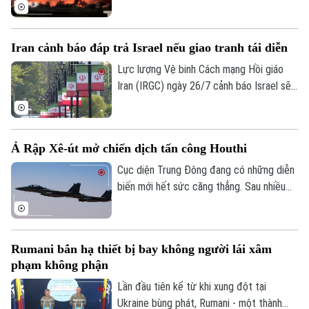
định tạm dừng các đòn không kích vào
Iran từ đêm 25/7. Giới chức Washington
khẳng định, đây là bước đi nhằm ưu tiên
Iran cảnh báo đáp trả Israel nếu giao tranh tái diễn
cho giải pháp đối thoại để giải quyết cuộc
xung đột kéo dài gần 5 tháng qua.
Lực lượng Vệ binh Cách mạng Hồi giáo
Iran (IRGC) ngày 26/7 cảnh báo Israel sẽ
phải đối mặt với hậu quả nghiêm trọng nếu
nối lại các hành động quân sự, đồng thời
tuyên bố sẽ đáp trả bất kỳ quốc gia nào
Ả Rập Xê-út mở chiến dịch tấn công Houthi
hỗ trợ Mỹ tấn công Iran.
Cục diện Trung Đông đang có những diễn
biến mới hết sức căng thẳng. Sau nhiều
năm duy trì lệnh ngừng bắn không chính
thức kể từ tháng 3/2022, liên quân do Ả
Rập Xê-út đứng đầu vừa chính thức xác
Rumani bắn hạ thiết bị bay không người lái xâm
nhận mở chiến dịch không kích quy mô lớn
phạm không phận
nhằm vào các vị trí của lực lượng Houthi
tại Yemen.
Lần đầu tiên kể từ khi xung đột tại
Ukraine bùng phát, Rumani - một thành