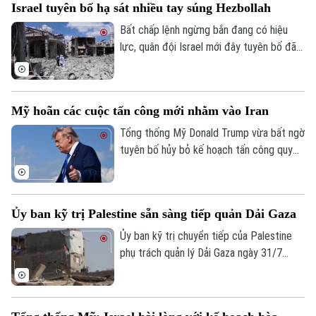
Israel tuyên bố hạ sát nhiều tay súng Hezbollah
người thiệt mạng trong vụ việc lên 5
người.
Bất chấp lệnh ngừng bắn đang có hiệu
lực, quân đội Israel mới đây tuyên bố đã
tấn công và hạ sát một số thành viên của
lực lượng Hezbollah tại miền Nam Liban.
Động thái này diễn ra trong bối cảnh căng
Mỹ hoãn các cuộc tấn công mới nhằm vào Iran
thẳng khu vực vẫn duy trì ở mức cao sau
nhiều tháng giao tranh dữ dội.
Tổng thống Mỹ Donald Trump vừa bất ngờ
tuyên bố hủy bỏ kế hoạch tấn công quy
mô lớn “chưa từng thấy” nhằm vào Iran.
Theo ông chủ Nhà Trắng, quyết định này
được đưa ra sau khi Washington nhận
Ủy ban kỹ trị Palestine sẵn sàng tiếp quản Dải Gaza
được đề nghị từ Tehran và các quốc gia
Trung Đông sau khi các bên đạt được
Ủy ban kỹ trị chuyển tiếp của Palestine
những đồng thuận cơ bản cho một thỏa
phụ trách quản lý Dải Gaza ngày 31/7
thuận hòa bình mới.
tuyên bố sẵn sàng tiếp nhận quyền điều
hành vùng lãnh thổ này, sau khi xuất hiện
thông tin Hamas chấp thuận lộ trình mới