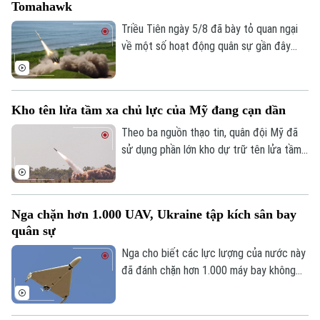
Thế giới
Tomahawk
Xã hội
Triều Tiên ngày 5/8 đã bày tỏ quan ngại
Người Hà Nội
Tin tức
Kinh tế
về một số hoạt động quân sự gần đây
An ninh trật tự
của Nhật Bản, trong đó có vụ phóng thử
Khoảnh khắc Hà Nội
Quân sự
Tin tức
tên lửa hành trình Tomahawk từ tàu khu
Nhà đất
Công nghệ
Ẩm thực
trục Aegis Chokai.
Hồ sơ
Kho tên lửa tầm xa chủ lực của Mỹ đang cạn dần
Cafe sáng
Tin tức
Tàu và Xe
Theo ba nguồn thạo tin, quân đội Mỹ đã
Người Việt 4 phương
Tài chính Ngân hàng
sử dụng phần lớn kho dự trữ tên lửa tầm
Đầu tư
Ô tô
Giáo dục
xa có độ chính xác cao trong suốt 5
Doanh nghiệp
tháng xung đột với Iran, làm dấy lên lo
Căn hộ
Tàu
ngại về khả năng sẵn sàng chiến đấu của
Tin tức
Văn hóa
Nga chặn hơn 1.000 UAV, Ukraine tập kích sân bay
lực lượng này trước các cuộc xung đột
Đất đai
Xe máy
quân sự
Tuyển sinh
trong tương lai.
Tin tức
Sức khỏe
Kinh nghiệm
Nga cho biết các lực lượng của nước này
Thị trường
Hướng nghiệp
đã đánh chặn hơn 1.000 máy bay không
Làng nghề
Y tế
Thể thao
người lái từ phía Ukraine ngày 2/8, trong
Đánh giá
khi Ukraine tuyên bố đã tấn công một sân
Di tích
Dinh dưỡng