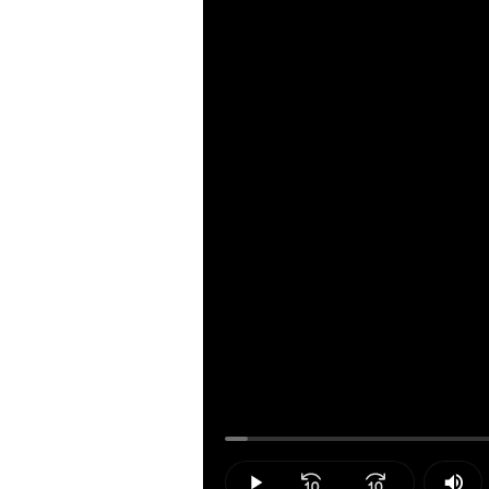
Loaded
:
2.17%