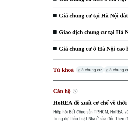
Giá chung cư tại Hà Nội đ
Giao dịch chung cư tại Hà
Giá chung cư ở Hà Nội cao
Từ khoá
giá chung cư
giá chung c
Căn hộ
HoREA đề xuất cơ chế về thời
Hiệp hội Bất động sản TP.HCM, HoREA, vừ
trong dự thảo Luật Nhà ở sửa đổi. Theo đ
xuất quy định theo hướng “thời hạn sử dụ