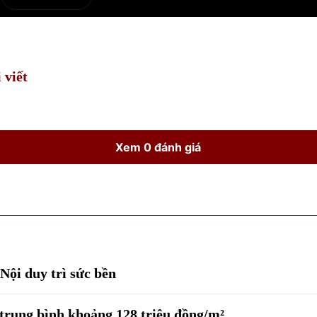
e
Current
Duration
Time
 viết
Xem 0 đánh giá
Nội duy trì sức bền
trung bình khoảng 128 triệu đồng/m²