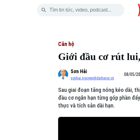
Chủ Nhật
THỜI SỰ
HÀ NỘI
THẾ GIỚI
09 Tháng 08, 2026
Hà Nội
Nhịp sống Hà Nộ
Tin tức
Căn hộ
Giới đầu cơ rút lui
Chính trị
Người Hà Nội
Quân s
Sơn Hải
Xã hội
Khoảnh khắc Hà 
Hồ sơ
08/05/20
sonhai.nguyen@daihanoi.vn
An ninh trật tự
Ẩm thực
Người V
Sau giai đoạn tăng nóng kéo dài, t
đầu cơ ngắn hạn từng góp phần đẩy 
Công nghệ
thực và tích sản dài hạn.
Skip Ad