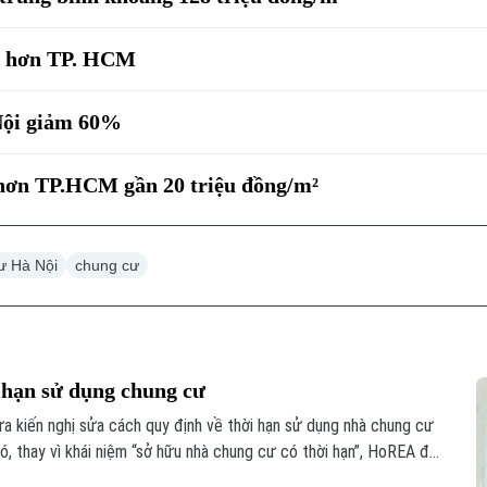
ắt hơn TP. HCM
 Nội giảm 60%
 hơn TP.HCM gần 20 triệu đồng/m²
ư Hà Nội
chung cư
 hạn sử dụng chung cư
a kiến nghị sửa cách quy định về thời hạn sử dụng nhà chung cư
ó, thay vì khái niệm “sở hữu nhà chung cư có thời hạn”, HoREA đề
ng nhà chung cư theo niên hạn xây dựng công trình”, nhằm tránh