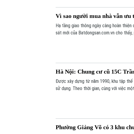
Vì sao người mua nhà vẫn ưu 
Hạ tầng giao thông ngày càng hoàn thiện 
sát mới của Batdongsan.com.vn cho thấy,
tốt nhu cầu ở thực và hưởng lợi từ hệ th
Hà Nội: Chung cư cũ 15C Trầ
Được xây dựng từ năm 1990, khu tập thể 
sử dụng. Theo thời gian, cùng với việc một
hạng mục của công trình đã xuống cấp, ản
Phường Giảng Võ có 3 khu chun