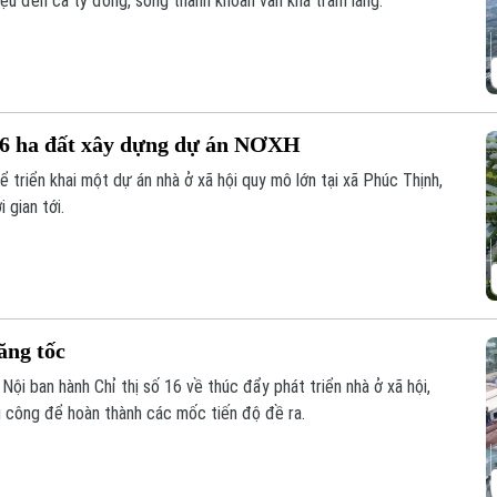
iệu đến cả tỷ đồng, song thanh khoản vẫn khá trầm lắng.
 6 ha đất xây dựng dự án NƠXH
ể triển khai một dự án nhà ở xã hội quy mô lớn tại xã Phúc Thịnh,
 gian tới.
ăng tốc
ội ban hành Chỉ thị số 16 về thúc đẩy phát triển nhà ở xã hội,
hi công để hoàn thành các mốc tiến độ đề ra.