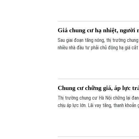
cách hiểu quyền sở hữu căn hộ của người dâ
Giá chung cư hạ nhiệt, người 
Sau giai đoạn tăng nóng, thị trường chung
nhiều nhà đầu tư phải chủ động hạ giá cắt
đợi mặt bằng giá tiếp tục hạ nhiệt.
Chung cư chững giá, áp lực tr
Thị trường chung cư Hà Nội chững lại đan
chịu áp lực lớn. Lãi vay tăng, thanh khoản
hạ giá hàng trăm triệu đồng để thu hồi vốn