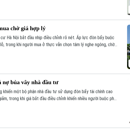
n bị giới hạn về thời gian.
mua chờ giá hợp lý
 cư Hà Nội bắt đầu nhịp điều chỉnh rõ nét. Áp lực đòn bẩy buộc
 lỗ, trong khi người mua ở thực vẫn chọn tâm lý nghe ngóng, chờ
ả nợ bủa vây nhà đầu tư
g khiến một bộ phận nhà đầu tư sử dụng đòn bẩy tài chính cao
 giảm, trong khi giá bắt đầu điều chỉnh khiến nhiều người buộc phải
, trả nợ ngân hàng.