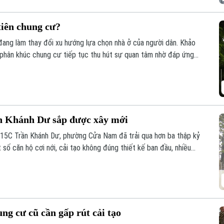
tiên chung cư?
đang làm thay đổi xu hướng lựa chọn nhà ở của người dân. Khảo
 phân khúc chung cư tiếp tục thu hút sự quan tâm nhờ đáp ứng
ống hạ tầng đồng bộ.
n Khánh Dư sắp được xây mới
15C Trần Khánh Dư, phường Cửa Nam đã trải qua hơn ba thập kỷ
 số căn hộ cơi nới, cải tạo không đúng thiết kế ban đầu, nhiều
h hưởng đến an toàn và chất lượng sinh hoạt của cư dân.
g cư cũ cần gấp rút cải tạo