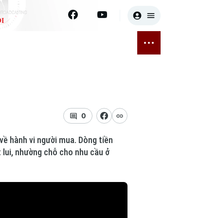
I
E
THỂ THAO
GIẢI TRÍ
ĐÃ PHÁT SÓNG
Bóng đá
Tin tức
ỡng
Quần vợt
Sao
sức khỏe
Golf
Điện ảnh
0
Thời trang
 về hành vi người mua. Dòng tiền
 lui, nhường chỗ cho nhu cầu ở
Âm nhạc