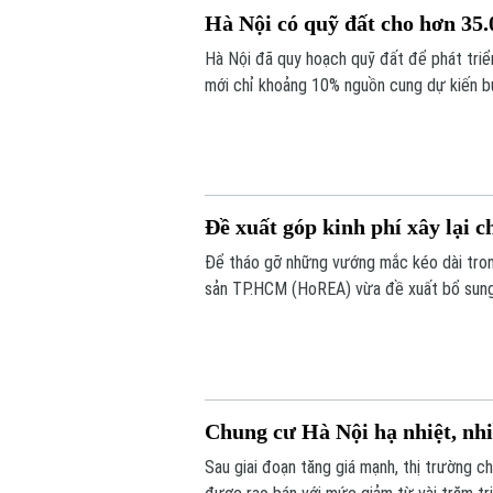
Hà Nội có quỹ đất cho hơn 3
Hà Nội đã quy hoạch quỹ đất để phát triển
mới chỉ khoảng 10% nguồn cung dự kiến bư
hoàn thiện các thủ tục đầu tư.
Đề xuất góp kinh phí xây lại c
Để tháo gỡ những vướng mắc kéo dài trong
sản TP.HCM (HoREA) vừa đề xuất bổ sung c
dụng.
Chung cư Hà Nội hạ nhiệt, nhi
Sau giai đoạn tăng giá mạnh, thị trường c