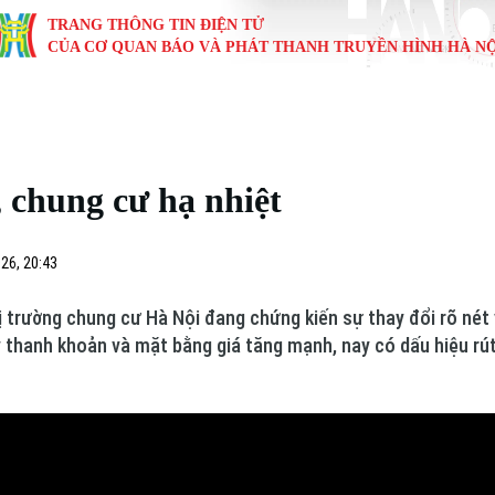
TRANG THÔNG TIN ĐIỆN TỬ
CỦA CƠ QUAN BÁO VÀ PHÁT THANH TRUYỀN HÌNH HÀ NỘ
KINH TẾ
NHÀ ĐẤT
TÀU VÀ XE
GIÁO DỤC
VĂN HÓA
SỨC KHỎ
i
Tin tức
Tin tức
Ô tô
Tin tức
Tin tức
Y tế
, chung cư hạ nhiệt
ự
Cafe sáng
Đầu tư
Tàu
Tuyển sinh
Làng nghề
Dinh dư
Nội
Tài chính Ngân hàng
Căn hộ
Xe máy
Hướng nghiệp
Di tích
Tư vấn 
26, 20:43
iệt 4 phương
Doanh nghiệp
Đất đai
Thị trường
hị trường chung cư Hà Nội đang chứng kiến sự thay đổi rõ nét
thanh khoản và mặt bằng giá tăng mạnh, nay có dấu hiệu rút
Kinh nghiệm
Đánh giá