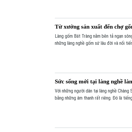
Từ xưởng sản xuất đến chợ g
Làng gốm Bát Tràng nằm bên tả ngạn sông 
những làng nghề gốm sứ lâu đời và nổi tiế
cù cùng đôi bàn tay khéo léo của các thế 
thành một trung tâm sản xuất gốm sứ nổi 
Sức sống mới tại làng nghề l
Với những người dân tại làng nghề Chàng 
bằng những âm thanh rất riêng. Đó là tiến
quạt, và cả tiếng cười nói rộn ràng từ các 