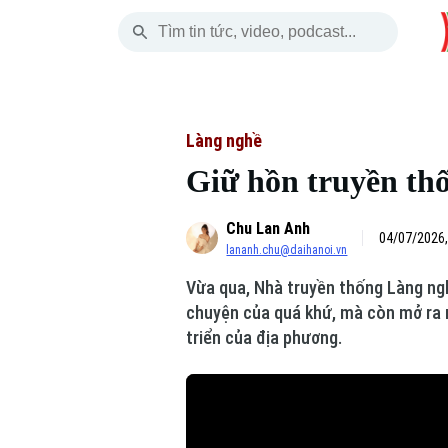
Thứ Sáu
THỜI SỰ
HÀ NỘI
THẾ GIỚI
07 Tháng 08, 2026
Hà Nội
Nhịp sống Hà Nộ
Tin tức
Làng nghề
Giữ hồn truyền thố
Chính trị
Người Hà Nội
Quân s
Chu Lan Anh
Xã hội
Khoảnh khắc Hà 
Hồ sơ
04/07/2026,
lananh.chu@daihanoi.vn
An ninh trật tự
Ẩm thực
Người V
Vừa qua, Nhà truyền thống Làng ngh
chuyện của quá khứ, mà còn mở ra n
Công nghệ
triển của địa phương.
Skip Ad