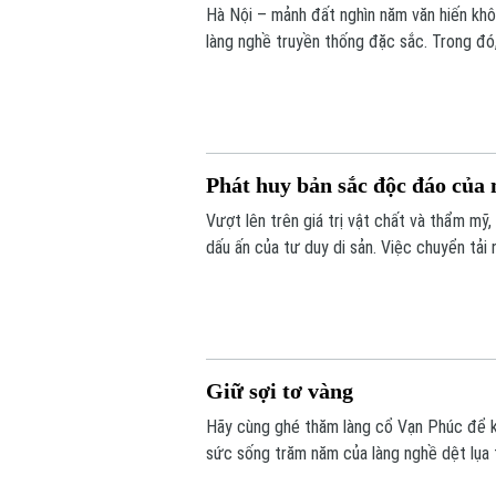
Hà Nội – mảnh đất nghìn năm văn hiến khôn
làng nghề truyền thống đặc sắc. Trong đó
Việt Nam và là một trong bốn làng nghề 
sáng tạo toàn cầu.
Phát huy bản sắc độc đáo của
Vượt lên trên giá trị vật chất và thẩm 
dấu ấn của tư duy di sản. Việc chuyển tải 
khắc gỗ lũa độc bản là minh chứng cho c
sáng tạo đương đại.
Giữ sợi tơ vàng
Hãy cùng ghé thăm làng cổ Vạn Phúc để kh
sức sống trăm năm của làng nghề dệt lụa 