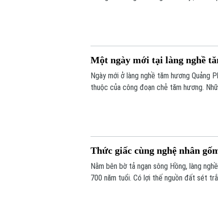
thành nguồn lực trong hành trình hội nhập 
Một ngày mới tại làng nghề t
Ngày mới ở làng nghề tăm hương Quảng P
thuộc của công đoạn chẻ tăm hương. Nhữn
con người chất phác, mộc mạc với niềm đa
Thức giấc cùng nghệ nhân gố
Nằm bên bờ tả ngạn sông Hồng, làng nghề
700 năm tuổi. Có lợi thế nguồn đất sét trắ
chóng phát triển thành trung tâm gốm sứ 
quan, mua sắm.