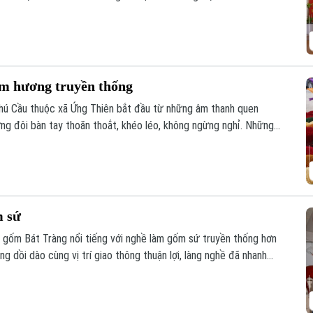
và phát triển của địa phương.
ăm hương truyền thống
hú Cầu thuộc xã Ứng Thiên bắt đầu từ những âm thanh quen
g đôi bàn tay thoăn thoắt, khéo léo, không ngừng nghỉ. Những
m mê kế nghiệp của cha ông truyền lại.
m sứ
 gốm Bát Tràng nổi tiếng với nghề làm gốm sứ truyền thống hơn
ng dồi dào cùng vị trí giao thông thuận lợi, làng nghề đã nhanh
lớn nhất miền Bắc, thu hút đông đảo du khách gần xa đến thăm