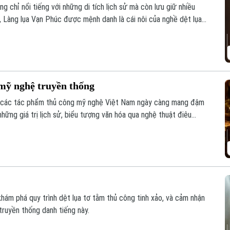
g chỉ nổi tiếng với những di tích lịch sử mà còn lưu giữ nhiều
, Làng lụa Vạn Phúc được mệnh danh là cái nôi của nghề dệt lụa
của Hà Nội được đưa vào Mạng lưới Thành phố Thủ công mỹ nghệ
 mỹ nghệ truyền thống
mỹ, các tác phẩm thủ công mỹ nghệ Việt Nam ngày càng mang đậm
những giá trị lịch sử, biểu tượng văn hóa qua nghệ thuật điêu
ách mà các nghệ nhân đang làm sống dậy di sản bằng ngôn ngữ
ám phá quy trình dệt lụa tơ tằm thủ công tinh xảo, và cảm nhận
truyền thống danh tiếng này.