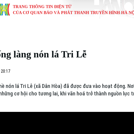
TRANG THÔNG TIN ĐIỆN TỬ
CỦA CƠ QUAN BÁO VÀ PHÁT THANH TRUYỀN HÌNH HÀ NỘ
KINH TẾ
NHÀ ĐẤT
TÀU VÀ XE
GIÁO DỤC
VĂN HÓA
SỨC KHỎ
i
Tin tức
Tin tức
Ô tô
Tin tức
Tin tức
Y tế
ng làng nón lá Tri Lễ
ự
Cafe sáng
Đầu tư
Tàu
Tuyển sinh
Làng nghề
Dinh dư
Nội
Tài chính Ngân hàng
Căn hộ
Xe máy
Hướng nghiệp
Di tích
Tư vấn 
 20:17
iệt 4 phương
Doanh nghiệp
Đất đai
Thị trường
ề nón lá Tri Lễ (xã Dân Hòa) đã được đưa vào hoạt động. Nơ
hững cơ hội cho tương lai, khi văn hoá trở thành nguồn lực t
Kinh nghiệm
Đánh giá