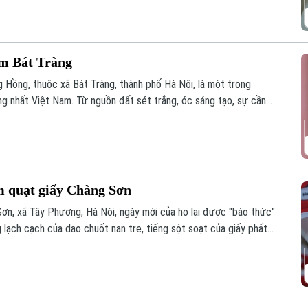
ốm Bát Tràng
Hồng, thuộc xã Bát Tràng, thành phố Hà Nội, là một trong
ng nhất Việt Nam. Từ nguồn đất sét trắng, óc sáng tạo, sự cần
hệ người dân, làng nghề Bát Tràng nhanh chóng phát triển và trở
tiếng của cả nước.
àm quạt giấy Chàng Sơn
Sơn, xã Tây Phương, Hà Nội, ngày mới của họ lại được "báo thức"
g lạch cạch của dao chuốt nan tre, tiếng sột soạt của giấy phất
hiên nhà.