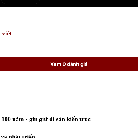
e
Current
Duration
Time
 viết
Xem 0 đánh giá
00 năm - gìn giữ di sản kiến trúc
 và phát triển