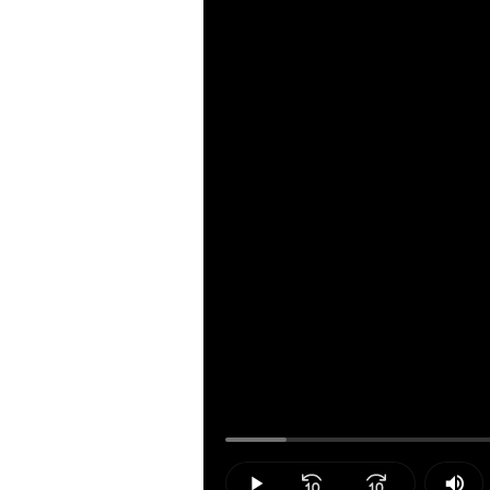
Loaded
:
5.96%