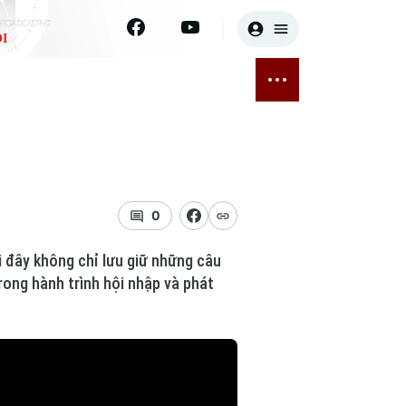
I
E
THỂ THAO
GIẢI TRÍ
ĐÃ PHÁT SÓNG
Bóng đá
Tin tức
ỡng
Quần vợt
Sao
sức khỏe
Golf
Điện ảnh
0
Thời trang
i đây không chỉ lưu giữ những câu
rong hành trình hội nhập và phát
Âm nhạc