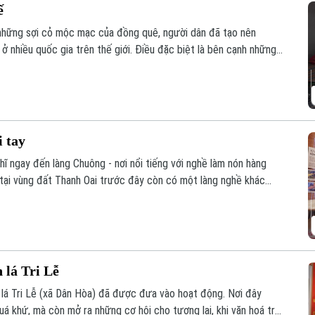
ế
 những sợi cỏ mộc mạc của đồng quê, người dân đã tạo nên
 nhiều quốc gia trên thế giới. Điều đặc biệt là bên cạnh những
n có những người trẻ đang đưa sản phẩm làng nghề đến gần hơn
i tay
hĩ ngay đến làng Chuông - nơi nổi tiếng với nghề làm nón hàng
y tại vùng đất Thanh Oai trước đây còn có một làng nghề khác
ghề truyền thống ấy, đó là làng nón Tri Lễ.
 lá Tri Lễ
lá Tri Lễ (xã Dân Hòa) đã được đưa vào hoạt động. Nơi đây
á khứ, mà còn mở ra những cơ hội cho tương lai, khi văn hoá trở