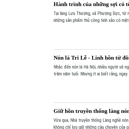
Hành trình của những sợi cỏ t
Tại làng Lưu Thượng, xã Phượng Dực, từ
những sản phẩm thủ công tinh xảo có mặt ở
nghệ nhân nhiều năm gắn bó với nghề, cò
với khách hàng bằng các nền tảng số.
Nón lá Tri Lễ - Linh hồn từ đô
Nhắc đến nón lá Hà Nội, nhiều người sẽ ng
trăm năm tuổi. Nhưng ít ai biết rằng, nga
cũng đang tích cực gìn giữ và phát triển n
Giữ hồn truyền thống làng nón
Vừa qua, Nhà truyền thống Làng nghề nón 
không chỉ lưu giữ những câu chuyện của qu