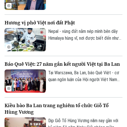
số, hiện đang công tác tại Đại học
Middlesex, Vương quốc Anh. Hành trình
hơn 20 năm nghiên cứu đã giúp ông trở
Hương vị phở Việt nơi đất Phật
thành cầu nối tri thức giữa Việt Nam và
thế giới.
Nepal - vùng đất nằm nép mình bên dãy
Himalaya hùng vĩ, nơi được biết đến như
cái nôi của Phật giáo và những hành trình
tâm linh. Giữa không gian ấy, có một
hương vị rất Việt Nam đang lan tỏa âm
Báo Quê Việt: 27 năm gắn kết người Việt tại Ba Lan
thầm nhưng bền bỉ, đó là phở.
Tại Warszawa, Ba Lan, báo Quê Việt - cơ
quan ngôn luận của Hội người Việt Nam
tại Ba Lan – vừa tổ chức kỷ niệm 27 năm
ngày thành lập, đánh dấu hành trình bền bỉ
đồng hành cùng cộng đồng người Việt xa
Kiều bào Ba Lan trang nghiêm tổ chức Giỗ Tổ
quê và gìn giữ tiếng Việt nơi đất khách.
Hùng Vương
Dịp Giỗ Tổ Hùng Vương năm nay gần với