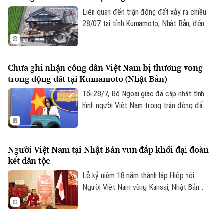
hóa dân tộc vào hệ thống các phần thi.
Liên quan đến trận động đất xảy ra chiều
28/07 tại tỉnh Kumamoto, Nhật Bản, đến
nay có 01 công dân Việt Nam thiệt mạng
và một số công dân Việt Nam bị thương
trong trận động đất. Ngay sau khi nhận
Chưa ghi nhận công dân Việt Nam bị thương vong
được thông tin, các cơ quan đại diện Việt
trong động đất tại Kumamoto (Nhật Bản)
Nam đã phối hợp với các cơ quan chức
năng sở tại để xác minh thông tin và triển
Tối 28/7, Bộ Ngoại giao đã cập nhật tình
Chuyên mục
khai các biện pháp bảo hộ công dân.
hình người Việt Nam trong trận động đất
7 độ Richter tại tỉnh Kumamoto (Nhật
Thời sự
Bản), gây ra những thiệt hại về người và
của tại khu vực này.
Hà Nội
Hà Nội
Người Việt Nam tại Nhật Bản vun đắp khối đại đoàn
kết dân tộc
Chính trị
Nhịp sống Hà Nội
Thế giới
Lễ kỷ niệm 18 năm thành lập Hiệp hội
Người Việt Nam vùng Kansai, Nhật Bản
Xã hội
Người Hà Nội
vừa diễn ra với chủ đề “Tăng cường khối
Tin tức
Kinh tế
đại đoàn kết dân tộc trong cộng đồng
An ninh trật tự
Khoảnh khắc Hà Nội