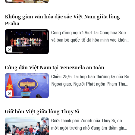
giới thiệu những món ăn truyền thống đặc
sắc mà còn tạo không gian giao lưu văn
Không gian văn hóa đặc sắc Việt Nam giữa lòng
hóa, góp phần lan tỏa hình ảnh đất nước,
Praha
con người Việt Nam tới cộng đồng quốc
tế.
Cộng đồng người Việt tại Cộng hòa Séc
và bạn bè quốc tế đã hòa mình vào không
gian văn hóa đặc sắc tại Festival "Rực rỡ
Việt Nam 2026" diễn ra vào ngày 26/6,
giữa lòng thủ đô Praha. Không chỉ là ngày
Công dân Việt Nam tại Venezuela an toàn
hội văn hóa, sự kiện còn là hành trình lan
tỏa niềm tự hào dân tộc, kết nối cộng
Chiều 25/6, tại họp báo thường kỳ của Bộ
đồng người Việt trên toàn thế giới và
Ngoại giao, Người Phát ngôn Phạm Thu
quảng bá những giá trị tinh hoa của văn
Hằng đã thông tin về tình hình công dân
hóa Việt Nam đến với bạn bè quốc tế.
Việt Nam tại Venezuela sau trận động đất
kép xảy ra tối qua tại nước này.
Giữ hồn Việt giữa lòng Thụy Sĩ
Giữa thành phố Zurich của Thụy Sĩ, có
một ngôi trường nhỏ đang âm thầm gìn