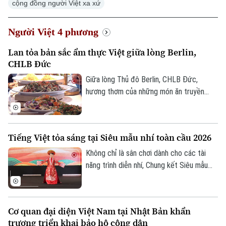
cộng đồng người Việt xa xứ
Người Việt 4 phương
Lan tỏa bản sắc ẩm thực Việt giữa lòng Berlin,
CHLB Đức
Giữa lòng Thủ đô Berlin, CHLB Đức,
hương thơm của những món ăn truyền
thống Việt Nam đang thu hút đông đảo
cộng đồng người Việt và bạn bè quốc tế.
Không chỉ là một hoạt động giới thiệu ẩm
Tiếng Việt tỏa sáng tại Siêu mẫu nhí toàn cầu 2026
thực, chương trình còn góp phần lan tỏa
văn hóa Việt Nam, kết nối cộng đồng và
Không chỉ là sân chơi dành cho các tài
tăng cường giao lưu nhân dân giữa Việt
năng trình diễn nhí, Chung kết Siêu mẫu
Nam với bạn bè quốc tế.
nhí toàn cầu 2026 diễn ra tại Thái Lan còn
lan tỏa những giá trị văn hóa Việt Nam
đến cộng đồng quốc tế. Điểm mới của
Cơ quan đại diện Việt Nam tại Nhật Bản khẩn
mùa giải năm nay là lần đầu tiên đưa nội
trương triển khai bảo hộ công dân
dung gìn giữ tiếng Việt và bản sắc văn