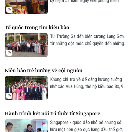
kỷ niệm 51 năm Ngày Giải phóng miền
Nam, thống nhất đất nước, cộng đồng
người Việt Nam ở nước ngoài đã tổ chức
nhiều hoạt động ý nghĩa hướng về cội
Tổ quốc trong tim kiều bào
nguồn dân tộc. Tại Ba Lan, Lễ Giỗ Tổ
Hùng Vương đã được tổ chức trong
Từ Trường Sa đến biên cương Lạng Sơn,
không khí trang nghiêm, ấm cúng và đầy
từ những cột mốc chủ quyền đến những
Liên hệ đường dây nóng (bấm để gọi)
xúc động.
hành trình thiện nguyện hướng về quê
Tòa soạn
Tòa soạn
hương - tháng 4 này, nhiều kiều bào Việt
0865.116.699 (hotline)
0865.116.699
Nam ở nước ngoài đã có những chuyến
Kiều bào trẻ hướng về cội nguồn
trở về đầy xúc động dịp Giỗ Tổ Hùng
Vương và kỷ niệm 51 năm ngày Giải phóng
Không chỉ trở về để dâng hương tưởng
miền Nam, thống nhất đất nước.
nhớ các Vua Hùng, thế hệ kiều bào 8x, 9x
hôm nay còn mang theo khát vọng kết
nối, gìn giữ bản sắc Việt và lan tỏa tình
yêu quê hương từ chính trải nghiệm của
Hành trình kết nối tri thức từ Singapore
mình.
Singapore - quốc đảo nhỏ bé nhưng sở
hữu một nền giáo dục hàng đầu thế giới,