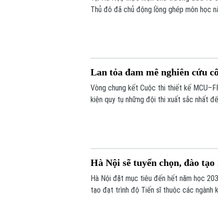
Thủ đô đã chủ động lồng ghép môn học nà
thuật từ môi trường học đường, giúp các e
Lan tỏa đam mê nghiên cứu cô
Vòng chung kết Cuộc thi thiết kế MCU–FP
kiện quy tụ những đội thi xuất sắc nhất đ
tinh thần sáng tạo, nghiên cứu và ứng dụn
Hà Nội sẽ tuyển chọn, đào tạo 
Hà Nội đặt mục tiêu đến hết năm học 203
tạo đạt trình độ Tiến sĩ thuộc các ngành 