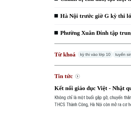
Hà Nội trước giờ G kỳ thi lớ
Phường Xuân Đỉnh tập trung
Từ khoá
kỳ thi vào lớp 10
tuyển si
Tin tức
Kết nối giáo dục Việt - Nhật q
Không chỉ là một buổi gặp gỡ, chuyến thăm
THCS Thành Công, Hà Nội còn mở ra cơ hội
đắp tình hữu nghị từ những trải nghiệm t