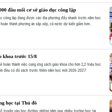
00 đầu mối cơ sở giáo dục công lập
học công lập đang được các địa phương đẩy nhanh trước năm học
i hoàn thành phương án sắp xếp, cả nước dự kiến giảm hơn
song vẫn bảo đảm quyền học tập của học sinh, đặc biệt ở vùng
o khoa trước 15/8
sẽ hoàn thành việc cung ứng sách giáo khoa cho hơn 2,2 triệu học
inh đều có đủ sách trước thềm năm học mới 2026-2027.
ng học tại Thủ đô
cổ truyền vào học đường, những năm qua, nhiều trường học tại