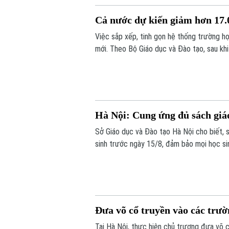
Cả nước dự kiến giảm hơn 17.0
Việc sắp xếp, tinh gọn hệ thống trường 
mới. Theo Bộ Giáo dục và Đào tạo, sau kh
17.000 đầu mối cơ sở giáo dục công lập, 
khó khăn.
Hà Nội: Cung ứng đủ sách giá
Sở Giáo dục và Đào tạo Hà Nội cho biết, 
sinh trước ngày 15/8, đảm bảo mọi học s
Đưa võ cổ truyền vào các trườ
Tại Hà Nội, thực hiện chủ trương đưa võ 