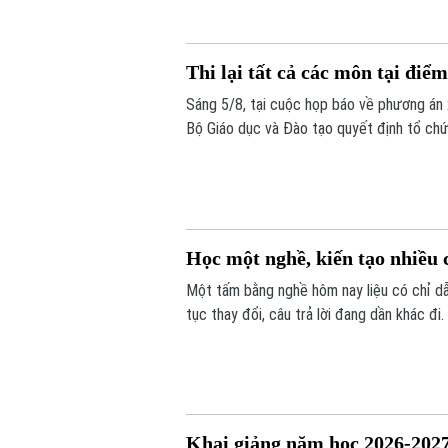
Thi lại tất cả các môn tại đi
Sáng 5/8, tại cuộc họp báo về phương án
Bộ Giáo dục và Đào tạo quyết định tổ chức 
Thời gian thi lại dự kiến vào ngày 14 và 15
Học một nghề, kiến tạo nhiều 
Một tấm bằng nghề hôm nay liệu có chỉ dẫ
tục thay đổi, câu trả lời đang dần khác đi
là người có năng lực thích ứng, học hỏi v
Khai giảng năm học 2026-2027: