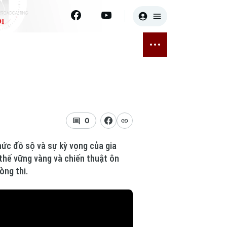
I
E
THỂ THAO
GIẢI TRÍ
ĐÃ PHÁT SÓNG
Bóng đá
Tin tức
ỡng
Quần vợt
Sao
sức khỏe
Golf
Điện ảnh
0
Thời trang
thức đồ sộ và sự kỳ vọng của gia
thế vững vàng và chiến thuật ôn
Âm nhạc
òng thi.