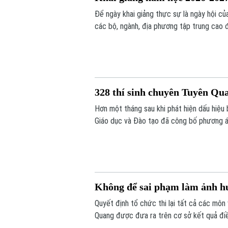
Để ngày khai giảng thực sự là ngày hội củ
các bộ, ngành, địa phương tập trung cao đ
đến sách giáo khoa, bảo đảm không học sin
328 thí sinh chuyên Tuyên Quan
Hơn một tháng sau khi phát hiện dấu hiệ
Giáo dục và Đào tạo đã công bố phương án
Không để sai phạm làm ảnh hư
Quyết định tổ chức thi lại tất cả các môn
Quang được đưa ra trên cơ sở kết quả điề
và quy chế thi hiện hành, nhằm bảo đảm s