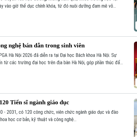
y vào giờ thể dục chính khóa, từ đó nuôi dưỡng đam mê võ
m học sinh thắp lên tình yêu với những giá trị truyền thống.
ng nghệ bán dẫn trong sinh viên
GA Hà Nội 2026 đã diễn ra tại Đại học Bách khoa Hà Nội. Sự
ến từ các trường đại học trên địa bàn Hà Nội, góp phần thúc đẩy
g công nghệ vi mạch, hệ thống nhúng trong sinh viên.
120 Tiến sĩ ngành giáo dục
0 - 2031, có 120 công chức, viên chức ngành giáo dục và đào
khoa học cơ bản, kỹ thuật và công nghệ...