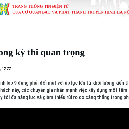
TRANG THÔNG TIN ĐIỆN TỬ
CỦA CƠ QUAN BÁO VÀ PHÁT THANH TRUYỀN HÌNH HÀ NỘ
KINH TẾ
NHÀ ĐẤT
TÀU VÀ XE
GIÁO DỤC
VĂN HÓA
SỨC KHỎ
i
Tin tức
Tin tức
Ô tô
Tin tức
Tin tức
Y tế
ong kỳ thi quan trọng
ự
Cafe sáng
Đầu tư
Tàu
Tuyển sinh
Làng nghề
Dinh dư
Nội
Tài chính Ngân hàng
Căn hộ
Xe máy
Hướng nghiệp
Di tích
Tư vấn 
, 12:22
iệt 4 phương
Doanh nghiệp
Đất đai
Thị trường
inh lớp 9 đang phải đối mặt với áp lực lớn từ khối lượng kiến 
thách này, các chuyên gia nhấn mạnh việc xây dựng một tâm 
Kinh nghiệm
Đánh giá
y tối đa năng lực và giảm thiểu rủi ro do căng thẳng trong ph