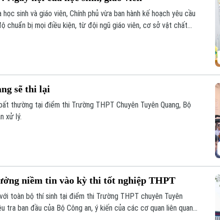
a học sinh và giáo viên, Chính phủ vừa ban hành kế hoạch yêu cầu
ộ chuẩn bị mọi điều kiện, từ đội ngũ giáo viên, cơ sở vật chất
h nào bị bỏ lại phía sau.
g sẽ thi lại
u bất thường tại điểm thi Trường THPT Chuyên Tuyên Quang, Bộ
 xử lý.
ởng niềm tin vào kỳ thi tốt nghiệp THPT
 với toàn bộ thí sinh tại điểm thi Trường THPT chuyên Tuyên
u tra ban đầu của Bộ Công an, ý kiến của các cơ quan liên quan
ự công bằng, minh bạch của kỳ thi tốt nghiệp THPT, đồng thời