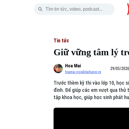
Thứ Sáu
THỜI SỰ
HÀ NỘI
THẾ GIỚI
07 Tháng 08, 2026
Hà Nội
Nhịp sống Hà Nộ
Tin tức
Tin tức
Giữ vững tâm lý tr
Chính trị
Người Hà Nội
Quân s
Hoa Mai
Xã hội
Khoảnh khắc Hà 
Hồ sơ
29/05/2026
hoamai.ngo@daihanoi.vn
An ninh trật tự
Ẩm thực
Người V
Trước thềm kỳ thi vào lớp 10, học s
đình. Để giúp các em vượt qua thử 
Công nghệ
tập khoa học, giúp học sinh phát hu