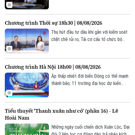
Nội" là những cảm xúc chân thành của
một người con Hà Nội dành cho thành phố
nơi mình sinh ra và lớn lên. Qua những giai
Chương trình Thời sự 18h30 | 08/08/2026
điệu nhẹ nhàng, sâu lắng, nhạc sĩ Tuấn
Liên hệ đường dây nóng (bấm để gọi)
Nguyễn đã khắc họa một Hà Nội vừa thơ
Thu hút đầu tư dầu khí gắn với kiểm soát
mộng, bình yên, vừa lưu giữ biết bao ký
chặt chẽ rủi ro; Tái cơ cấu tổ chức bộ
Tòa soạn
Tòa soạn
ức của tuổi trẻ và tình yêu.
máy, đổi mới hoạt động xổ số kiến thiết
0865.116.699 (hotline)
0865.116.699
Thủ đô; Phấn đấu thông xe kỹ thuật
đường Vành đai 2,5 vào ngày 2/9;... là một
Chương trình Hà Nội 18h00 | 08/08/2026
số nội dung đáng chú ý trong chương
trình hôm nay.
Áp thấp nhiệt đới biển Đông có thể mạnh
thành bão; 11 trường đại học dự kiến
công bố điểm chuẩn sớm; Siết thời gian
chơi game dưới 60 phút mỗi ngày... là
những thông tin đáng chú ý trong bản tin
Tiểu thuyết 'Thanh xuân như cỏ' (phần 16) - Lê
hôm nay.
Hoài Nam
Những ngày cuối chiến dịch Xuân Lộc, Đại
đội 2 liên tục cơ động dập trả pháo kích.