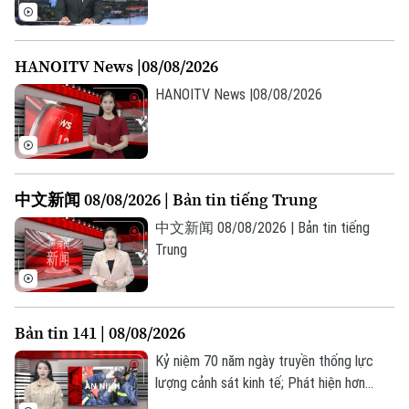
Biên công bố sắp xếp trường học và bổ
nhiệm lãnh đạo; Iran, Oman hoàn tất khuôn
khổ thỏa thuận về eo biển Hormuz... là
HANOITV News |08/08/2026
những tin đáng chú ý trong chương trình
thời sự 23h00 hôm nay.
HANOITV News |08/08/2026
中文新闻 08/08/2026 | Bản tin tiếng Trung
中文新闻 08/08/2026 | Bản tin tiếng
Trung
Bản tin 141 | 08/08/2026
Kỷ niệm 70 năm ngày truyền thống lực
lượng cảnh sát kinh tế; Phát hiện hơn
53.000 phụ tùng ô tô vi phạm sở hữu trí