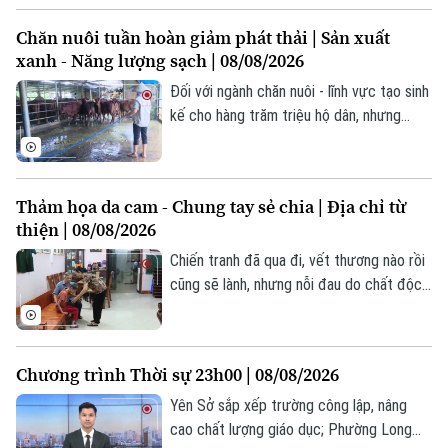
thuận lợi cho các hoạt động thể dục, dạo
Chăn nuôi tuần hoàn giảm phát thải | Sản xuất
phố hay tham gia các sự kiện ngoài trời
xanh - Năng lượng sạch | 08/08/2026
của người dân Thủ đô.
Đối với ngành chăn nuôi - lĩnh vực tạo sinh
kế cho hàng trăm triệu hộ dân, nhưng
cũng phát sinh lượng lớn chất thải hữu cơ,
bài toán đặt ra là, làm thế nào để vừa
nâng cao hiệu quả kinh tế, vừa bảo vệ môi
Thảm họa da cam - Chung tay sẻ chia | Địa chỉ từ
trường. Từ thực tiễn sản xuất, nhiều mô
thiện | 08/08/2026
hình chăn nuôi tuần hoàn đã chứng minh
đây là hướng đi hiệu quả.
Chiến tranh đã qua đi, vết thương nào rồi
cũng sẽ lành, nhưng nỗi đau do chất độc
da cam/dioxin mà quân đội Mỹ để lại vẫn
còn dai dẳng. Hậu quả của chất độc này
không chỉ ảnh hưởng trực tiếp đến sức
Chương trình Thời sự 23h00 | 08/08/2026
khỏe của những người sống trong vùng bị
nhiễm, mà còn kéo dài đến các thế hệ
Yên Sở sắp xếp trường công lập, nâng
sau.
cao chất lượng giáo dục; Phường Long