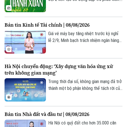
Dù bị thương nặng, tài xế Nguyễn Văn
Điều vẫn ráng đưa xe về chỗ an toàn; Lợi
cùng đồng đội nhờ nữ giao liên Hồ Mậu
Bản tin Kinh tế Tài chính | 08/08/2026
Điệp hỗ trợ đưa Điều đi cấp cứu. Trên
đường trở về, Lợi nhiều lần kiệt sức, lạc
Giá vé máy bay tăng nhiệt trước kỳ nghỉ
đơn vị giữa bão lửa nhưng cuối cùng vẫn
lễ 2/9; Minh bạch trách nhiệm ngân hàng
tìm lại được đồng đội nhờ sự đùm bọc
khi quản lý tài sản trái phiếu; Kinh tế mỹ
của các đơn vị bạn.
bất ngờ mất 23.000 việc làm trong tháng
7... là những thông tin đáng chú ý trong
Hà Nội chuyển động: ‘Xây dựng văn hóa ứng xử
bản tin hôm nay.
trên không gian mạng’
Trong thời đại số, không gian mạng đã trở
thành một bộ phận không thể tách rời của
đời sống. Chỉ với một chiếc điện thoại
thông minh, mỗi người đều có thể chia sẻ
thông tin, bày tỏ quan điểm, kết nối với
Bản tin Nhà đất và đầu tư | 08/08/2026
cộng đồng trong vài giây. Nhưng cũng
chính với tốc độ lan truyền nhanh, mỗi bài
Hà Nội có quỹ đất cho hơn 35.000 căn