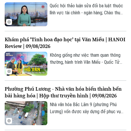
Quốc hội thảo luận sửa đổi ba luật thuộc
lĩnh vực tài chính - ngân hàng; Chào thu
cùng hương vị Hà Nội; Tổng thống Iran
ủng hộ đối thoại với Mỹ... là một số nội
dung đáng chú ý trong chương trình hôm
Khám phá 'Tinh hoa đạo học' tại Văn Miếu | HANOI
nay.
Review | 09/08/2026
Không giống như việc tham quan thông
thường, hành trình Văn Miếu - Quốc Tử
Giám tour đêm mang tên "Tinh hoa đạo
học" được thiết kế như một thước phim
sống động. Dưới sự dẫn dắt của ánh sáng
Phường Phú Lương - Nhà văn hóa biến thành bến
và công nghệ, du khách sẽ được nhập vai
bãi hàng hóa | Hộp thư truyền hình | 09/08/2026
thành sĩ tử xưa qua những giai đoạn cảm
xúc vô cùng đặc biệt.
Nhà văn hóa Bắc Lãm 9 (phường Phú
Lương) vốn được xây dựng để phục vụ
sinh hoạt cộng đồng, nay lại trở thành nơi
tập kết, trung chuyển hàng hóa đi một số