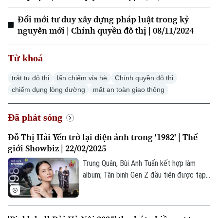
Đổi mới tư duy xây dựng pháp luật trong kỷ
nguyên mới | Chính quyền đô thị | 08/11/2024
Từ khoá
Xu hướng
trật tự đô thị
lấn chiếm vỉa hè
Chính quyền đô thị
chiếm dụng lòng đường
mất an toàn giao thông
Đã phát sóng
Đỗ Thị Hải Yến trở lại điện ảnh trong '1982' | Thế
giới Showbiz | 22/02/2025
Trung Quân, Bùi Anh Tuấn kết hợp làm
album; Tân binh Gen Z đầu tiên được tạp
chí Anh khen ngợi; “1982” - bộ phim điện
ảnh sau 10 năm của Nguyễn Hoàng Điệp;...
là những thông tin đáng chú ý trong bản