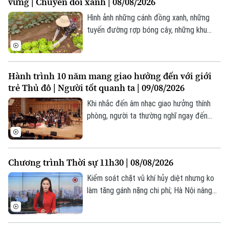
vững | Chuyển đổi xanh | 08/08/2026
người xem. Đó chính là hồ Gươm.
Hình ảnh những cánh đồng xanh, những
tuyến đường rợp bóng cây, những khu
chăn nuôi sạch sẽ, những luống rau hữu cơ
đang tạo nên diện mạo mới của nông thôn
Hà Nội. Không chỉ là sự đổi thay về cảnh
Hành trình 10 năm mang giao hưởng đến với giới
quan, đó còn là sự thay đổi trong tư duy
trẻ Thủ đô | Người tốt quanh ta | 09/08/2026
phát triển.
Khi nhắc đến âm nhạc giao hưởng thính
phòng, người ta thường nghĩ ngay đến
một không gian nghệ thuật hàn lâm, khắt
khe và thường được mặc định là "kén
người nghe", đặc biệt là với giới trẻ. Thế
Chương trình Thời sự 11h30 | 08/08/2026
nhưng, tại Hà Nội, bức tranh ấy đang dần
thay đổi. Không khó để bắt gặp hình ảnh
Kiểm soát chặt vũ khí hủy diệt nhưng ko
hàng ngàn bạn trẻ sẵn sàng "săn vé", xếp
làm tăng gánh nặng chi phí; Hà Nội nâng
hàng dài để đắm chìm trong những giai
cấp trạm bơm, đê điều trước mùa mưa
điệu cổ điển.
bão; Mỹ đẩy mạnh bảo đảm nguồn cung
khoáng sản chiến lược;... là một số nội