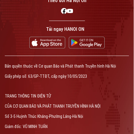
Theo dõi Hà Nội On
Tải ngay HANOI ON
Bản quyền thuộc về Cơ quan Báo và Phát thanh Truyền hình Hà Nội
Giấy phép số: 63/GP-TTĐT, cấp ngày 10/05/2023
TRANG THÔNG TIN ĐIỆN TỬ
CỦA CƠ QUAN BÁO VÀ PHÁT THANH TRUYỀN HÌNH HÀ NỘI
Số 3-5 Huỳnh Thúc Kháng-Phường Láng-Hà Nội
Giám đốc: VŨ MINH TUẤN