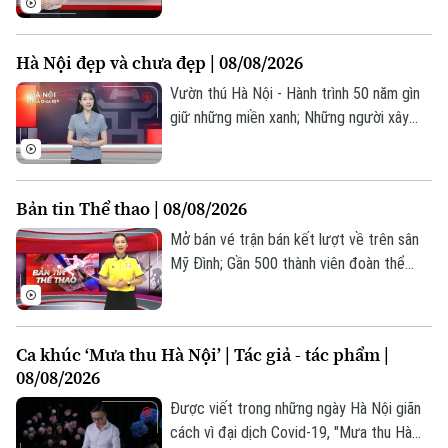
tuệ; Tạm giữ 4 đối tượng trong vụ xô xát
tại Phố Huế;... là những thông tin đáng
Hà Nội đẹp và chưa đẹp | 08/08/2026
chú ý trong Bản tin 141 hôm nay.
Vườn thú Hà Nội - Hành trình 50 năm gìn
giữ những miền xanh; Những người xây
dựng hình ảnh đẹp cho xe buýt Thủ đô;
Chấn chỉnh việc đổ bê tông sát gốc cây
trên phố Nam Sơn;... là nội dung đáng chú
Bản tin Thể thao | 08/08/2026
ý trong bản tin hôm nay.
Mở bán vé trận bán kết lượt về trên sân
Mỹ Đình; Gần 500 thành viên đoàn thể
thao Việt Nam dự ASIAD 20; Võ thuật Hà
Nội: Hội tụ và lan tỏa;... là những thông tin
đáng chú ý trong Bản tin Thể thao hôm
Ca khúc ‘Mưa thu Hà Nội’ | Tác giả - tác phẩm |
nay.
08/08/2026
Được viết trong những ngày Hà Nội giãn
cách vì đại dịch Covid-19, "Mưa thu Hà