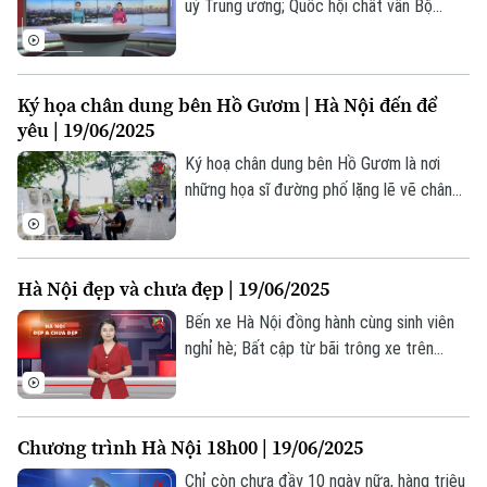
chọn người có năng lực thay vì dựa vào
uỷ Trung ương; Quốc hội chất vấn Bộ
quan hệ hay huyết thống.
trưởng Bộ Tài chính và Bộ trưởng GD-ĐT;
Báo chí cổ vũ, hòa nhịp cùng sự phát triển
Thủ đô... là những nội dung đáng chú ý
Ký họa chân dung bên Hồ Gươm | Hà Nội đến để
trong chương trình Thời sự 18h30 hôm
yêu | 19/06/2025
nay.
Ký hoạ chân dung bên Hồ Gươm là nơi
những họa sĩ đường phố lặng lẽ vẽ chân
Chuyên mục
dung du khách bằng cảm xúc và nét bút
giản dị, giữa không gian cổ kính và nhịp
Thời sự
sống rộn ràng.
Hà Nội đẹp và chưa đẹp | 19/06/2025
Hà Nội
Hà Nội
Bến xe Hà Nội đồng hành cùng sinh viên
nghỉ hè; Bất cập từ bãi trông xe trên
Chính trị
Nhịp sống Hà Nội
Thế giới
đường Nguyễn Ngọc Vũ; Hai hồ nước sâu
không biển cảnh báo, gây mất an toàn... là
Xã hội
Người Hà Nội
Tin tức
những nội dung đáng chú ý trong bản tin
Kinh tế
Chương trình Hà Nội 18h00 | 19/06/2025
An ninh trật tự
hôm nay.
Khoảnh khắc Hà Nội
Quân sự
Chỉ còn chưa đầy 10 ngày nữa, hàng triệu
Tin tức