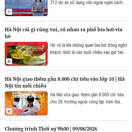
712 dự án sử dụng vốn ngoài ngân sách
chậm tiến độ; Điều chỉnh đối tượng được
Điện ảnh
miễn thuế đất nông nghiệp; Chung cư mới
chủ yếu là phân khúc cao cấp;... là một số
Thời trang
Hà Nội cái gì cũng vui, rủ nhau ra phố bia hơi vỉa
nội dung đáng chú ý trong Bản tin Nhà
hè
đất và Đầu tư hôm nay.
Âm nhạc
Hè về là khi những quán bia hơi đông nghịt
khách, nhất là vào buổi chiều sau giờ tan
tầm.
Hà Nội giao thêm gần 8.000 chỉ tiêu vào lớp 10 | Hà
Nội tin mỗi chiều
Hà Nội vừa giao thêm gần 8.000 chỉ tiêu
cho 26 trường ngoài công lập trên địa
bàn thành phố.
Chương trình Thời sự 9h00 | 09/08/2026