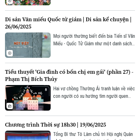
"đất hai vua" gắn liền với giai thoại về
những người anh hùng dựng nước; nơi có
Di sản Văn miếu Quốc tử giám | Di sản kể chuyện |
nhiều di tích chứa đựng nhiều giá trị kiến
26/06/2025
trúc, nghệ thuật.
Mọi người thường biết đến bia Tiến sĩ Văn
Miếu - Quốc Tử Giám như một danh sách
ghi danh tiến sĩ đã đỗ đạt trong các kỳ
thi. Nhưng ngoài phần văn bản chữ, ẩn sâu
trong từng hoa văn họa tiết là những khắc
Tiểu thuyết 'Gia đình có bốn chị em gái' (phần 27) -
họa về văn hóa thẩm mỹ của người xưa.
Phạm Thị Bích Thủy
Hai vợ chồng Thường Ái tranh luận về việc
con người có xu hướng tìm người quen
"chào việc" cho người thân, bạn bè, đồng
hương. Đây là hiện tượng phổ biến không
chỉ ở Việt Nam mà từng tồn tại trong lịch
Chương trình Thời sự 18h30 | 19/06/2025
sử các nền văn minh. Tuy nhiên, theo đà
tiến hóa xã hội, công việc thường lựa
Tổng Bí thư Tô Lâm chủ trì Hội nghị Quân