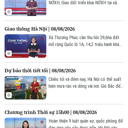
đăng, từng bình luận hay mỗi lượt chia sẻ
NƠXH; Giao đất triển khai NƠXH tại xã
đều có thể tạo ra những tác động khó
Phúc Thịnh và phường Bồ Đề; Xã Thuận
lường nếu không được kiểm chứng.
An đảm bảo quyền lợi người dân thuộc
diện GPMB... là một số nội dung đáng chú
Giao thông Hà Nội | 08/08/2026
ý trong Bản tin hôm nay.
Xã Thượng Phúc cần thu hồi 29,6ha đất
mở rộng Quốc lộ 1A; 14,2 triệu hành khách
đi metro Nhổn – Ga Hà Nội sau 2 năm;
Lần đầu camera AI truy vết xe tải làm rơi
vãi bùn đất;... là những tin chính trong bản
Dự báo thời tiết tối | 08/08/2026
tin hôm nay.
Chiều tối và đêm nay, Hà Nội có thể xuất
hiện mưa rào và dông vài nơi. Gió Bắc đến
Tây Bắc cấp 2-3. Trong cơn dông cần đề
phòng lốc, sét và gió giật mạnh. Nhiệt độ
thấp nhất ban đêm từ 26 - 28 độ. Độ ẩm
Chương trình Thời sự 15h00 | 08/08/2026
82-94%.
Hoàn thiện 9 luật quân sự, quốc phòng để
đáp ứng yêu cầu thực tiễn; Hà Nội xây