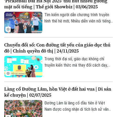
'Pickleball Đài Hà Nội 2025' thu hút nhiều gương
tin Thế giới Showbiz hôm nay.
mặt nổi tiếng | Thế giới Showbiz | 03/06/2025
Tìm kiếm người dẫn chương trình truyền
hình thế hệ mới; Nhiều diễn viên nổi tiếng
tham gia giải "Pickleball Đài Hà Nội 2025";
Sắc hoa trong "Hà Nội 12 mùa hoa";... là
những thông tin đáng chú ý trong bản tin
Chuyển đổi số: Con đường tất yếu của giáo dục thủ
Thế giới Showbiz hôm nay.
đô | Chính quyền đô thị | 24/11/2025
Trong thời đại số, giáo dục không chỉ
truyền kiến thức mà thay đổi cách dạy,
học và quản lý. Tại Hà Nội, chuyển đổi số
trở thành cần thiết để nâng cao hiệu quả,
rút ngắn khoảng cách và đáp ứng phát
Làng cổ Đường Lâm, hồn Việt ở đất hai vua | Di sản
triển.
kể chuyện | 02/07/2025
Đường Lâm là làng cổ đầu tiên ở Việt
Nam được công nhận di tích lịch sử văn
hóa cấp quốc gia (năm 2005). Nơi đây là