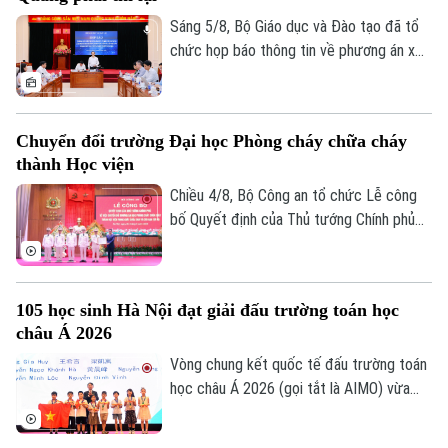
đảm sự công bằng, minh bạch của kỳ thi
tốt nghiệp THPT, đồng thời bảo vệ quyền
Sáng 5/8, Bộ Giáo dục và Đào tạo đã tổ
lợi của các thí sinh và giữ vững niềm tin
chức họp báo thông tin về phương án xử
của xã hội đối với kỳ thi.
lý đối với thí sinh tại điểm thi Trường
THPT Chuyên Tuyên Quang trong Kỳ thi
tốt nghiệp THPT năm 2026. Theo đó,
Chuyển đổi trường Đại học Phòng cháy chữa cháy
toàn bộ thí sinh tại điểm thi này sẽ thi lại
thành Học viện
tất cả các môn.
Chiều 4/8, Bộ Công an tổ chức Lễ công
bố Quyết định của Thủ tướng Chính phủ
về việc chuyển đổi Trường Đại học Phòng
cháy chữa cháy thành Học viện Phòng
cháy chữa cháy và Cứu nạn cứu hộ. Tới
105 học sinh Hà Nội đạt giải đấu trường toán học
dự và chỉ đạo buổi lễ Thượng tướng, TS
châu Á 2026
Lê Quốc Hùng, Ủy viên Trung ương Đảng,
Phó Bí thư Đảng ủy Công an Trung ương,
Vòng chung kết quốc tế đấu trường toán
Thứ trưởng Bộ Công an; GS.TS Lê Quân,
học châu Á 2026 (gọi tắt là AIMO) vừa
Thứ trưởng Bộ Giáo dục và Đào tạo.
kết thúc. Hà Nội là đơn vị có số lượng thí
sinh đạt giải nhiều nhất với 105 em. Cuộc