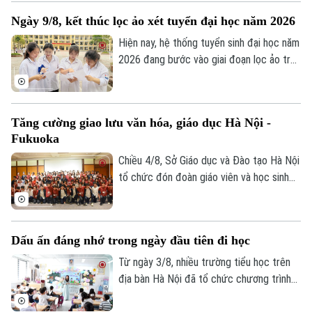
thi là sự kiện thường niên do Báo Tiền
Bản quyền thuộc về Cơ quan Báo và Phát thanh Truyền hình Hà Nội Giấy
Ngày 9/8, kết thúc lọc ảo xét tuyển đại học năm 2026
phong phối hợp với Đại học Bách Khoa Hà
phép số: Số 63/GP-TTDT, cấp ngày 10/05/2023
Nội tổ chức.
Hiện nay, hệ thống tuyển sinh đại học năm
TRANG THÔNG TIN ĐIỆN TỬ
2026 đang bước vào giai đoạn lọc ảo trên
CỦA CƠ QUAN BÁO VÀ PHÁT THANH TRUYỀN HÌNH HÀ NỘI
phạm vi toàn quốc. Việc lọc ảo được
thực hiện 6 lần theo quy trình và sẽ kết
Số 3-5 Huỳnh Thúc Kháng-Phường Láng-Hà Nội
thúc vào ngày 9/8.
Tăng cường giao lưu văn hóa, giáo dục Hà Nội -
Giám đốc: VŨ MINH TUẤN
Fukuoka
Phó Giám đốc: Nguyễn Kim Khiêm, Nguyễn Minh Đức, Nguyễn Thành Lợi
Chiều 4/8, Sở Giáo dục và Đào tạo Hà Nội
tổ chức đón đoàn giáo viên và học sinh
tỉnh Fukuoka, Nhật Bản đến học tập, tìm
hiểu văn hóa, cuộc sống của người Việt
Nam.
Dấu ấn đáng nhớ trong ngày đầu tiên đi học
Từ ngày 3/8, nhiều trường tiểu học trên
địa bàn Hà Nội đã tổ chức chương trình
đón học sinh lớp 1 trong không khí rộn