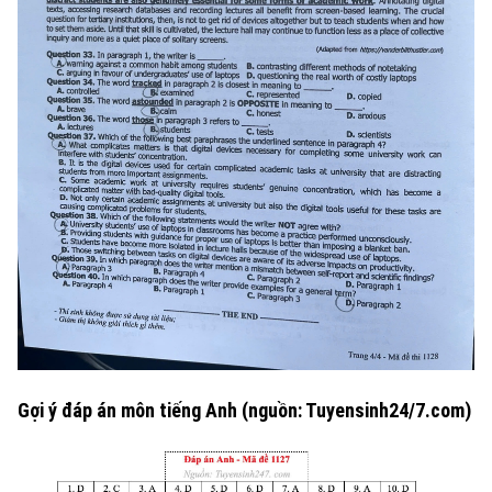
Sao
Điện ảnh
Thời trang
Âm nhạc
Gợi ý đáp án môn tiếng Anh (nguồn: Tuyensinh24/7.com)