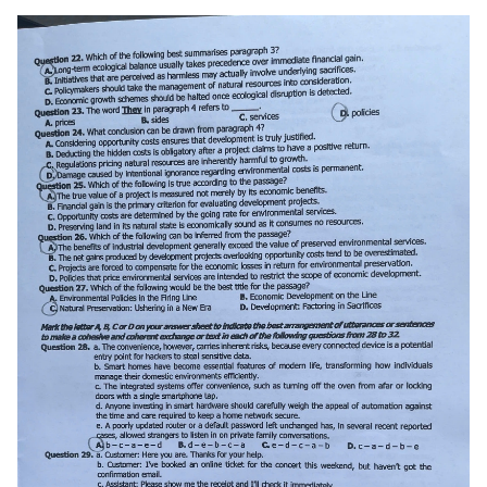
Chuyên mục
Thời sự
Hà Nội
Hà Nội
Chính trị
Nhịp sống Hà Nội
Thế giới
Xã hội
Người Hà Nội
Tin tức
Kinh tế
An ninh trật tự
Khoảnh khắc Hà Nội
Quân sự