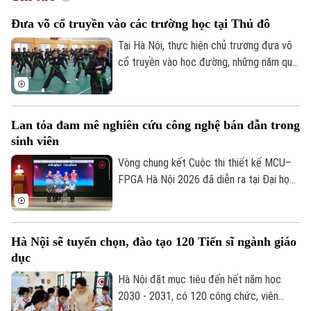
Đưa võ cổ truyền vào các trường học tại Thủ đô
Tại Hà Nội, thực hiện chủ trương đưa võ
cổ truyền vào học đường, những năm qua,
nhiều trường học tại Thủ đô đã chủ động
lồng ghép môn học này vào giờ thể dục
chính khóa, từ đó nuôi dưỡng đam mê võ
Lan tỏa đam mê nghiên cứu công nghệ bán dẫn trong
thuật từ môi trường học đường, giúp các
sinh viên
em học sinh thắp lên tình yêu với những
giá trị truyền thống.
Vòng chung kết Cuộc thi thiết kế MCU–
FPGA Hà Nội 2026 đã diễn ra tại Đại học
Bách khoa Hà Nội. Sự kiện quy tụ những
đội thi xuất sắc nhất đến từ các trường
đại học trên địa bàn Hà Nội, góp phần
Hà Nội sẽ tuyển chọn, đào tạo 120 Tiến sĩ ngành giáo
thúc đẩy tinh thần sáng tạo, nghiên cứu
dục
và ứng dụng công nghệ vi mạch, hệ thống
nhúng trong sinh viên.
Hà Nội đặt mục tiêu đến hết năm học
2030 - 2031, có 120 công chức, viên