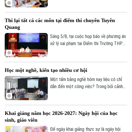
chức ngành giáo dục và đào tạo đạt trình
độ Tiến sĩ thuộc các ngành khoa học cơ
bản, kỹ thuật và công nghệ...
Thi lại tất cả các môn tại điểm thi chuyên Tuyên
Quang
Liên hệ đường dây nóng (bấm để gọi)
Sáng 5/8, tại cuộc họp báo về phương án
xử lý sai phạm tại Điểm thi Trường THPT
Tòa soạn
Tòa soạn
Chuyên Tuyên Quang, Bộ Giáo dục và Đào
0865.116.699 (hotline)
0865.116.699
tạo quyết định tổ chức thi lại tất cả các
môn đối với toàn bộ thí sinh tại điểm thi
Học một nghề, kiến tạo nhiều cơ hội
này. Thời gian thi lại dự kiến vào ngày 14
và 15/8.
Một tấm bằng nghề hôm nay liệu có chỉ
dẫn đến một công việc? Trong bối cảnh
thị trường lao động liên tục thay đổi, câu
trả lời đang dần khác đi. Điều doanh
nghiệp cần không chỉ là người biết làm
Khai giảng năm học 2026-2027: Ngày hội của học
nghề, mà còn là người có năng lực thích
sinh, giáo viên
ứng, học hỏi và sẵn sàng đảm nhận những
vai trò mới.
Để ngày khai giảng thực sự là ngày hội