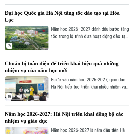
ràng, ấm áp. Đây là cột mốc đánh dấu
bước chuyển quan trọng của các em từ
Đại học Quốc gia Hà Nội tăng tốc đào tạo tại Hòa
bậc mầm non lên tiểu học, mở đầu hành
Lạc
trình chinh phục tri thức với nhiều trải
nghiệm mới.
Năm học 2026–2027 đánh dấu bước tăng
tốc trong lộ trình đưa hoạt động đào tạo
của Đại học Quốc gia Hà Nội lên Khu đô
thị đại học Hòa Lạc. Dự kiến hơn 17.000
sinh viên của 11 đơn vị đào tạo sẽ học
Chuẩn bị toàn diện để triển khai hiệu quả những
tập tại đây, mở ra giai đoạn phát triển mới
nhiệm vụ của năm học mới
của mô hình đại học tập trung, hiện đại và
liên ngành.
Bước vào năm học 2026-2027, giáo dục
Hà Nội tiếp tục triển khai nhiều nhiệm vụ
trọng tâm như đổi mới chương trình,
chuyển đổi số, ứng dụng trí tuệ nhân tạo
(AI), giáo dục STEM và nâng cao chất
Năm học 2026-2027: Hà Nội triển khai đồng bộ các
lượng đội ngũ giáo viên. Để những chủ
nhiệm vụ giáo dục
trương này đi vào thực tiễn, vai trò của
các nhà trường là hết sức quan trọng.
Năm học 2026-2027 là năm đầu tiên Hà