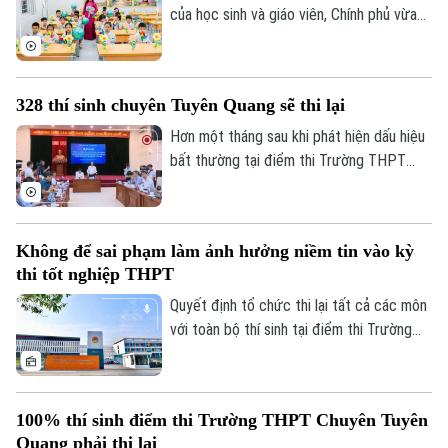
của học sinh và giáo viên, Chính phủ vừa
ban hành kế hoạch yêu cầu các bộ, ngành,
địa phương tập trung cao độ chuẩn bị mọi
điều kiện, từ đội ngũ giáo viên, cơ sở vật
328 thí sinh chuyên Tuyên Quang sẽ thi lại
chất đến sách giáo khoa, bảo đảm không
học sinh nào bị bỏ lại phía sau.
Hơn một tháng sau khi phát hiện dấu hiệu
bất thường tại điểm thi Trường THPT
Chuyên Tuyên Quang, Bộ Giáo dục và Đào
tạo đã công bố phương án xử lý.
Không để sai phạm làm ảnh hưởng niềm tin vào kỳ
thi tốt nghiệp THPT
Quyết định tổ chức thi lại tất cả các môn
với toàn bộ thí sinh tại điểm thi Trường
THPT chuyên Tuyên Quang được đưa ra
trên cơ sở kết quả điều tra ban đầu của
Bộ Công an, ý kiến của các cơ quan liên
100% thí sinh điểm thi Trường THPT Chuyên Tuyên
quan và quy chế thi hiện hành, nhằm bảo
Quang phải thi lại