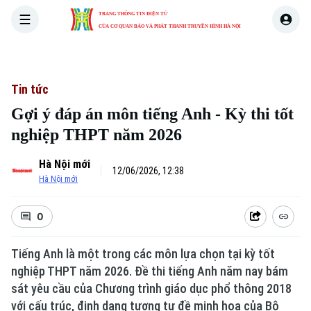
TRANG THÔNG TIN ĐIỆN TỬ
CỦA CƠ QUAN BÁO VÀ PHÁT THANH TRUYỀN HÌNH HÀ NỘI
THỜI SỰ
HÀ NỘI
THẾ GIỚI
KINH TẾ
NHÀ ĐẤT
Tin tức
Gợi ý đáp án môn tiếng Anh - Kỳ thi tốt
nghiệp THPT năm 2026
Hà Nội mới
12/06/2026, 12:38
Hà Nội mới
0
Tiếng Anh là một trong các môn lựa chọn tại kỳ tốt
nghiệp THPT năm 2026. Đề thi tiếng Anh năm nay bám
sát yêu cầu của Chương trình giáo dục phổ thông 2018
với cấu trúc, định dạng tương tự đề minh hoạ của Bộ